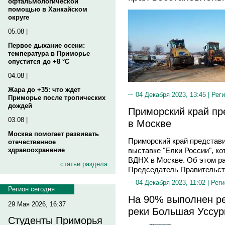
офтальмологической
помощью в Ханкайском
округе
05.08 |
Первое дыхание осени:
температура в Приморье
опустится до +8 °C
04.08 |
Жара до +35: что ждет
04 Декабря 2023, 13:45 |
Реги
Приморье после тропических
дождей
Приморский край пр
03.08 |
в Москве
Москва помогает развивать
Приморский край представи
отечественное
здравоохранение
выставке "Елки России", ко
ВДНХ в Москве. Об этом ра
статьи раздела
Председатель Правительст
04 Декабря 2023, 11:02 |
Реги
Регион сегодня
На 90% выполнен ре
29 Мая 2026, 16:37
реки Большая Уссур
Студенты Приморья