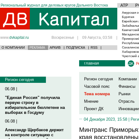
Региональный журнал для деловых кругов Дальнего Востока
АТР
Р
Амурская о
Бурятия
Еврейская 
Забайкаль
Камчатский
Магаданска
www.
dvkapital.ru
Воскресенье
|
09 Августа, 03:58
|
Приморски
Республика
О КОМПАНИИ
РЕКЛАМА
АРХИВ
|
ПОДПИСКА
|
RSS
|
Сахалинска
Хабаровски
Чукотский 
главная
Р
Регион сегодня
Компании
Регион сегодня
Часовой пояс
Финансы
06.08 |
Тема номера
Рынки
"Единая Россия" получила
Мнение
Отрасль
первую строку в
избирательном бюллетене на
Проект ДК
Инновации
выборах в Госдуму
04 Декабря 2023, 15:58 |
Реги
06.08 |
Минтранс Приморья:
Александр Щербаков держит
на контроле ситуацию с
края восстановлены