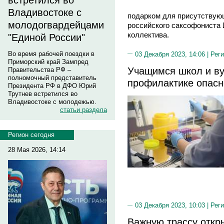
встретился во
Владивостоке с
подарком для присутствую
молодогвардейцами
российского саксофониста 
коллектива.
"Единой России"
Во время рабочей поездки в
03 Декабря 2023, 14:06 |
Реги
Приморский край Зампред
Учащимся школ и ву
Правительства РФ –
полномочный представитель
профилактике опасн
Президента РФ в ДФО Юрий
Трутнев встретился во
Владивостоке с молодежью.
статьи раздела
Регион сегодня
28 Мая 2026, 14:14
03 Декабря 2023, 10:03 |
Реги
Важную трассу откр