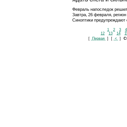
Февраль напоследок решил
Завтра, 26 февраля, регион
Синоптики предупреждают о
1
2
3
4
12
13
14
1
[
Первая
]
[
<
]
С