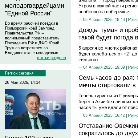
молодогвардейцами
Утром в южной части регио
особенно на побережье.
"Единой России"
05 Апреля 2025, 18:48 |
Реги
Во время рабочей поездки в
Приморский край Зампред
Дождь, туман и про
Правительства РФ –
такой будет погода
полномочный представитель
Президента РФ в ДФО Юрий
5 апреля во многих района
Трутнев встретился во
Владивостоке с молодежью.
будет колебаться от +2° до
статьи раздела
сильного.
04 Апреля 2025, 19:39 |
Реги
Регион сегодня
Семь часов до рая:
28 Мая 2026, 14:14
мечты стартовали в
Теперь туристы из Приморь
берег в Азии без лишних хл
часов ты уже вдали от пов
03 Апреля 2025, 16:42 |
Реги
Отставание Овечкин
сократилось до дву