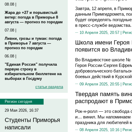
08.08 |
Завтра, 12 апреля, в Прим
Жара до +27 и порывистый
данным Примгидромета, по
ветер: погода в Приморье 8
будет определять погодные
августа — прогноз по городам
в пресс-службе ведомства.
07.08 |
10 Апреля 2025, 20:57 |
Реги
Ливни, грозы и туман: погода
Школа имени Героя
в Приморье 7 августа —
прогноз по городам
появится во Владив
06.08 |
Во Владивостоке школе № 
"Единая Россия" получила
Героя России Сергея Ефре
первую строку в
добровольческого батальон
избирательном бюллетене на
боевых действий в Курской
выборах в Госдуму
09 Апреля 2025, 20:55 |
Реги
статьи раздела
Твердая память вини
распродают в Прим
Регион сегодня
29 Мая 2026, 16:37
Рок-н-ролл — это свобода
и… винил. Мы напоминаем 
Студенты Приморья
праздника для любителей м
написали
08 Апреля 2025, 10:16 |
Реги