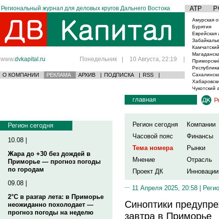
Региональный журнал для деловых кругов Дальнего Востока
АТР
Р
Амурская о
Бурятия
Еврейская 
Забайкаль
Камчатский
Магаданска
www.
dvkapital.ru
Понедельник
|
10 Августа, 22:19
|
Приморски
Республика
О КОМПАНИИ
РЕКЛАМА
АРХИВ
|
ПОДПИСКА
|
RSS
|
Сахалинска
Хабаровски
Чукотский 
главная
Р
Регион сегодня
Компании
Регион сегодня
Часовой пояс
Финансы
10.08 |
Тема номера
Рынки
Жара до +30 без дождей в
Мнение
Отрасль
Приморье — прогноз погоды
по городам
Проект ДК
Инновации
09.08 |
11 Апреля 2025, 20:58 |
Реги
2°C в разгар лета: в Приморье
Синоптики предупре
неожиданно похолодает —
прогноз погоды на неделю
завтра в Приморье