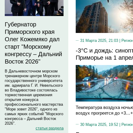
Губернатор
Приморского края
Олег Кожемяко дал
31 Марта 2025, 21:03 |
Регио
старт "Морскому
-3°C и дождь: синоп
конгрессу – Дальний
Приморье на 1 апре
Восток 2026"
В Дальневосточном морском
тренажерном центре Морского
государственного университета
им. адмирала Г. И. Невельского
во Владивостоке состоялась
торжественная церемония
открытия конкурса
профессионального мастерства
Температура воздуха ночью
"Море зовет 2026", одного из
воздух прогреется до +3…+
самых ярких событий "Морского
конгресса – Дальний Восток
2026".
30 Марта 2025, 19:52 |
Регио
статьи раздела