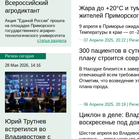
Всероссийский
Жара до +20°C и тум
агродиктант
жителей Приморског
Акция "Единой России" прошла
на площадке Приморского
9 апреля в Приморье ожида
государственного аграрно-
Температуры в крае — от -2
технологического университета
07 Апреля 2025, 20:22 |
Реги
статьи раздела
300 пациентов в сут
Регион сегодня
плану строится сов
28 Мая 2026, 14:16
В Находке близится к заве
отвечающей всем требовани
Отметим, что возведение э
плана города.
06 Апреля 2025, 20:19 |
Реги
Циклон в деле: Вла
Юрий Трутнев
воскресенье под до
встретился во
Шестое апреля во Владивос
Владивостоке с
циклона — город накрыло д