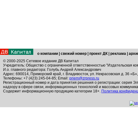
о компании
|
свежий номер
|
проект ДК
|
реклама
|
архи
© 2000-2025 Сетевое издание ДВ Капитал
Учредитель: Общество с ограниченной ответственностью "Издательская ко
И.о. главного редактора: Голубь Андрей Александрович
Адрес: 690014, Приморский край, г. Владивосток, ул. Некрасовская д. 36 «Б»
Телефоны: +7 (423) 245-04-85; Email:
priem@zrpress.ru
Регистрационный номер и дата принятия решения о регистрации: серия Эл
надзору в сфере связи, информационных технологий и массовых коммуник
Содержит информационную продукцию категории 18+.
Политика конфиден