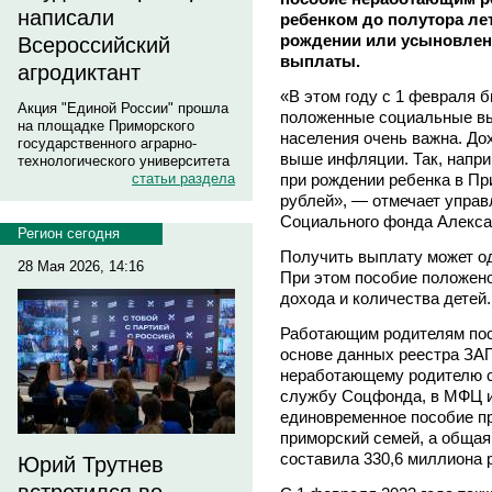
написали
ребенком до полутора ле
рождении или усыновлени
Всероссийский
выплаты.
агродиктант
«В этом году с 1 февраля 
Акция "Единой России" прошла
положенные социальные вы
на площадке Приморского
населения очень важна. Д
государственного аграрно-
выше инфляции. Так, напри
технологического университета
при рождении ребенка в Пр
статьи раздела
рублей», — отмечает упра
Социального фонда Алекса
Регион сегодня
Получить выплату может од
28 Мая 2026, 14:16
При этом пособие положено
дохода и количества детей.
Работающим родителям пос
основе данных реестра ЗАГ
неработающему родителю с
службу Соцфонда, в МФЦ и
единовременное пособие пр
приморский семей, а обща
составила 330,6 миллиона 
Юрий Трутнев