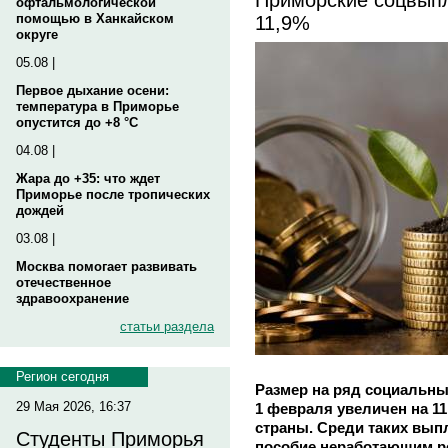
офтальмологической
11,9%
помощью в Ханкайском
округе
05.08 |
Первое дыхание осени:
температура в Приморье
опустится до +8 °C
04.08 |
Жара до +35: что ждет
Приморье после тропических
дождей
03.08 |
Москва помогает развивать
отечественное
здравоохранение
статьи раздела
Регион сегодня
Размер на ряд социальных
29 Мая 2026, 16:37
1 февраля увеличен на 1
страны. Среди таких вып
Студенты Приморья
пособие неработающим ро