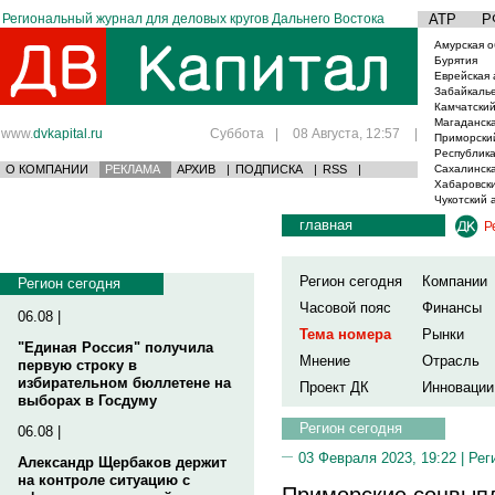
Региональный журнал для деловых кругов Дальнего Востока
АТР
Р
Амурская о
Бурятия
Еврейская 
Забайкаль
Камчатский
Магаданска
www.
dvkapital.ru
Суббота
|
08 Августа, 12:57
|
Приморски
Республика
О КОМПАНИИ
РЕКЛАМА
АРХИВ
|
ПОДПИСКА
|
RSS
|
Сахалинска
Хабаровски
Чукотский 
главная
Р
Регион сегодня
Компании
Регион сегодня
Часовой пояс
Финансы
06.08 |
Тема номера
Рынки
"Единая Россия" получила
Мнение
Отрасль
первую строку в
избирательном бюллетене на
Проект ДК
Инновации
выборах в Госдуму
Регион сегодня
06.08 |
03 Февраля 2023, 19:22 |
Рег
Александр Щербаков держит
на контроле ситуацию с
Приморские соцвып