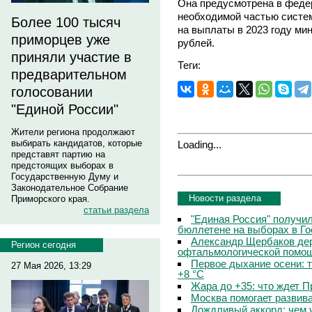
Она предусмотрена в феде
необходимой частью систе
Более 100 тысяч
на выплаты в 2023 году м
приморцев уже
рублей.
приняли участие в
Теги:
предварительном
голосовании
"Единой России"
Жители региона продолжают
выбирать кандидатов, которые
Loading...
представят партию на
предстоящих выборах в
Государственную Думу и
Законодательное Собрание
Новости раздела
Приморского края.
статьи раздела
"Единая Россия" получи
бюллетене на выборах в Г
Александр Щербаков дер
Регион сегодня
офтальмологической помощ
Первое дыхание осени: 
27 Мая 2026, 13:29
+8 °C
Жара до +35: что ждет 
Москва помогает развив
Дождливый аккорд: чем 