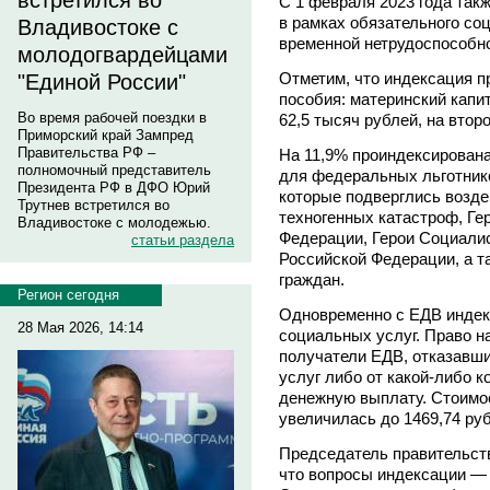
встретился во
С 1 февраля 2023 года так
в рамках обязательного со
Владивостоке с
временной нетрудоспособно
молодогвардейцами
Отметим, что индексация п
"Единой России"
пособия: материнский капи
Во время рабочей поездки в
62,5 тысяч рублей, на втор
Приморский край Зампред
Правительства РФ –
На 11,9% проиндексирован
полномочный представитель
для федеральных льготнико
Президента РФ в ДФО Юрий
которые подверглись возд
Трутнев встретился во
техногенных катастроф, Ге
Владивостоке с молодежью.
Федерации, Герои Социалис
статьи раздела
Российской Федерации, а т
граждан.
Регион сегодня
Одновременно с ЕДВ индекс
28 Мая 2026, 14:14
социальных услуг. Право н
получатели ЕДВ, отказавши
услуг либо от какой-либо к
денежную выплату. Стоимос
увеличилась до 1469,74 руб
Председатель правительст
что вопросы индексации — 