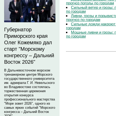
прогноз погоды по городам
Сильный ветер и грозы: 
по городам
Ливни, грозы и порывист
прогноз по городам
Сильные дожди накроют 
городам
Губернатор
Мощные ливни и грозы: 
Приморского края
по городам
Олег Кожемяко дал
старт "Морскому
конгрессу – Дальний
Восток 2026"
В Дальневосточном морском
тренажерном центре Морского
государственного университета
им. адмирала Г. И. Невельского
во Владивостоке состоялась
торжественная церемония
открытия конкурса
профессионального мастерства
"Море зовет 2026", одного из
самых ярких событий "Морского
конгресса – Дальний Восток
2026".