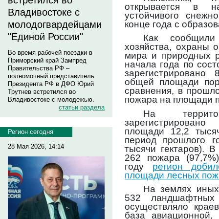
встретился во
открывается в н
Владивостоке с
устойчивого снежно
конце года с образо
молодогвардейцами
"Единой России"
Как сообщили
хозяйства, охраны 
Во время рабочей поездки в
мира и природных р
Приморский край Зампред
начала года по сост
Правительства РФ –
зарегистрировано
полномочный представитель
общей площади поря
Президента РФ в ДФО Юрий
сравнения, в прошл
Трутнев встретился во
пожара на площади п
Владивостоке с молодежью.
статьи раздела
На террит
зарегистрирован
площади 12,2 тысяч
Регион сегодня
период прошлого г
28 Мая 2026, 14:14
тысячи гектаров). 
262 пожара (97,7%
году
регион добил
площади лесных пож
На землях иных
532 ландшафтных 
осуществляло крае
база авиационной,