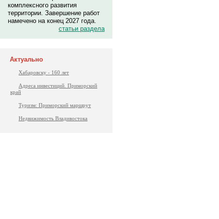
комплексного развития
территории. Завершение работ
намечено на конец 2027 года.
статьи раздела
Актуально
Хабаровску - 160 лет
Адреса инвестиций. Приморский
край
Туризм: Приморский маршрут
Недвижимость Владивостока