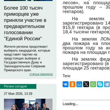
лесов», на площад
прошлом году – 3
Более 100 тысяч
гектаров).
приморцев уже
На землях 
приняли участие в
зарегистрировано 1
предварительном
915,9 гектара (в п
18,4 тысячи гектаров)
голосовании
"Единой России"
На землях ЛОМ
два пожара на площ
Жители региона продолжают
прошлом году за а
выбирать кандидатов, которые
пожара на площади п
представят партию на
предстоящих выборах в
На землях фед
Государственную Думу и
зарегистрировано (в
Законодательное Собрание
площади 25 гектаров)
Приморского края.
статьи раздела
Теги:
Регион сегодня
27 Мая 2026, 13:29
Loading...