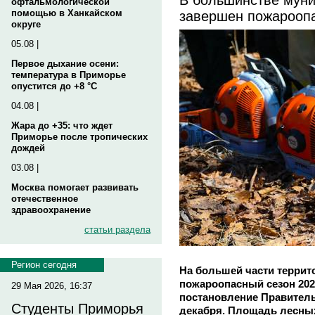
офтальмологической
завершен пожарооп
помощью в Ханкайском
округе
05.08 |
Первое дыхание осени:
температура в Приморье
опустится до +8 °C
04.08 |
Жара до +35: что ждет
Приморье после тропических
дождей
03.08 |
Москва помогает развивать
отечественное
здравоохранение
статьи раздела
Регион сегодня
На большей части террит
пожароопасный сезон 202
29 Мая 2026, 16:37
постановление Правитель
Студенты Приморья
декабря. Площадь лесных