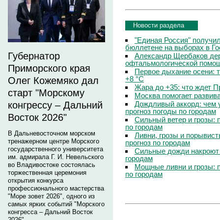
Новости раздела
"Единая Россия" получи
бюллетене на выборах в Г
Губернатор
Александр Щербаков дер
офтальмологической помощ
Приморского края
Первое дыхание осени: 
+8 °C
Олег Кожемяко дал
Жара до +35: что ждет 
старт "Морскому
Москва помогает развив
конгрессу – Дальний
Дождливый аккорд: чем 
прогноз погоды по городам
Восток 2026"
Сильный ветер и грозы: 
по городам
В Дальневосточном морском
Ливни, грозы и порывист
тренажерном центре Морского
прогноз по городам
государственного университета
Сильные дожди накроют 
им. адмирала Г. И. Невельского
городам
во Владивостоке состоялась
Мощные ливни и грозы: 
торжественная церемония
по городам
открытия конкурса
профессионального мастерства
"Море зовет 2026", одного из
самых ярких событий "Морского
конгресса – Дальний Восток
2026".