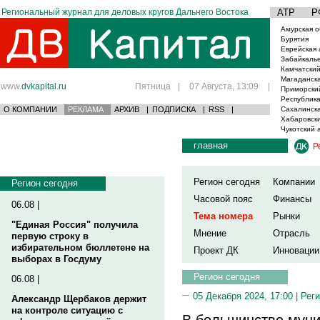
Региональный журнал для деловых кругов Дальнего Востока
АТР
Р
Амурская о
Бурятия
Еврейская 
Забайкаль
Камчатский
Магаданска
www.
dvkapital.ru
Пятница
|
07 Августа, 13:09
|
Приморски
Республика
О КОМПАНИИ
РЕКЛАМА
АРХИВ
|
ПОДПИСКА
|
RSS
|
Сахалинска
Хабаровски
Чукотский 
главная
Р
Регион сегодня
Компании
Регион сегодня
Часовой пояс
Финансы
06.08 |
Тема номера
Рынки
"Единая Россия" получила
Мнение
Отрасль
первую строку в
избирательном бюллетене на
Проект ДК
Инновации
выборах в Госдуму
Регион сегодня
06.08 |
05 Декабря 2024, 17:00 |
Реги
Александр Щербаков держит
на контроле ситуацию с
В большинстве мун