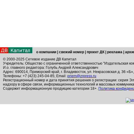
о компании
|
свежий номер
|
проект ДК
|
реклама
|
архи
© 2000-2025 Сетевое издание ДВ Капитал
Учредитель: Общество с ограниченной ответственностью "Издательская ко
И.о. главного редактора: Голубь Андрей Александрович
Адрес: 690014, Приморский край, г. Владивосток, ул. Некрасовская д. 36 «Б»
Телефоны: +7 (423) 245-04-85; Email:
priem@zrpress.ru
Регистрационный номер и дата принятия решения о регистрации: серия Эл
надзору в сфере связи, информационных технологий и массовых коммуник
Содержит информационную продукцию категории 18+.
Политика конфиден