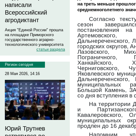
на треть меньше прошлог
написали
среднемноголетнего знач
Всероссийский
Согласно текст
агродиктант
сезон заверши
постановления на 
Акция "Единой России" прошла
Артемовского
на площадке Приморского
государственного аграрно-
Дальнереченского, Л
технологического университета
городских округов, А
статьи раздела
Лазовского, Миха
Пограничного, П
Ханкайского, Ха
Регион сегодня
Черниговского, Ч
Яковлевского муници
28 Мая 2026, 14:16
Дальнереченского,
муниципальных ра
Большой Камень, ЗА
со дня вступления в 
На территории Д
и Партизанско
Кавалеровского, О
муниципальных ок
продлен до 16 декабр
Юрий Трутнев
Напомним, ч