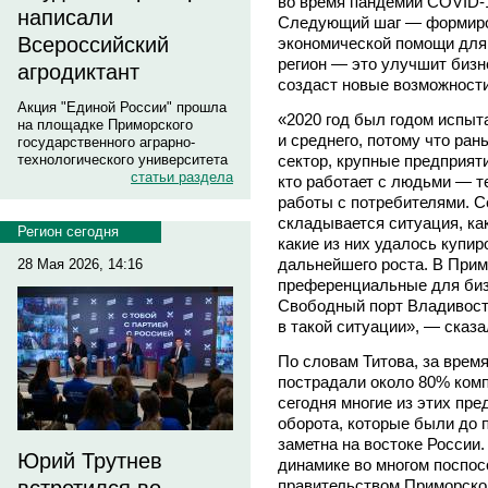
во время пандемии COVID-
написали
Следующий шаг — формиро
Всероссийский
экономической помощи для
регион — это улучшит бизн
агродиктант
создаст новые возможност
Акция "Единой России" прошла
«2020 год был годом испыт
на площадке Приморского
и среднего, потому что ра
государственного аграрно-
сектор, крупные предприяти
технологического университета
статьи раздела
кто работает с людьми — т
работы с потребителями. С
складывается ситуация, ка
Регион сегодня
какие из них удалось купир
дальнейшего роста. В При
28 Мая 2026, 14:16
преференциальные для биз
Свободный порт Владивост
в такой ситуации», — сказа
По словам Титова, за врем
пострадали около 80% комп
сегодня многие из этих пре
оборота, которые были до 
заметна на востоке России.
Юрий Трутнев
динамике во многом поспо
правительством Приморско