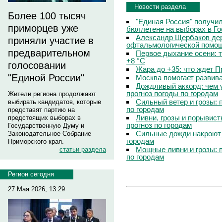
Новости раздела
Более 100 тысяч
"Единая Россия" получи
приморцев уже
бюллетене на выборах в Г
Александр Щербаков дер
приняли участие в
офтальмологической помощ
предварительном
Первое дыхание осени: 
+8 °C
голосовании
Жара до +35: что ждет 
"Единой России"
Москва помогает развив
Дождливый аккорд: чем 
прогноз погоды по городам
Жители региона продолжают
Сильный ветер и грозы: 
выбирать кандидатов, которые
по городам
представят партию на
Ливни, грозы и порывист
предстоящих выборах в
прогноз по городам
Государственную Думу и
Сильные дожди накроют 
Законодательное Собрание
городам
Приморского края.
Мощные ливни и грозы: 
статьи раздела
по городам
Регион сегодня
27 Мая 2026, 13:29