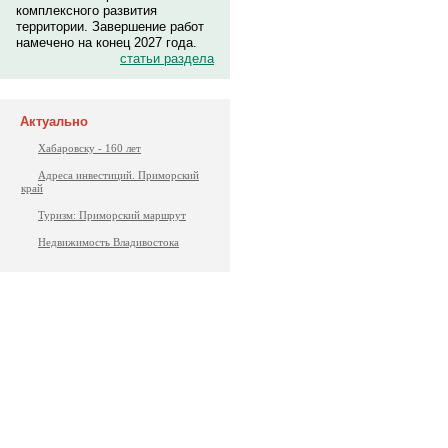
комплексного развития
территории. Завершение работ
намечено на конец 2027 года.
статьи раздела
Актуально
Хабаровску - 160 лет
Адреса инвестиций. Приморский
край
Туризм: Приморский маршрут
Недвижимость Владивостока