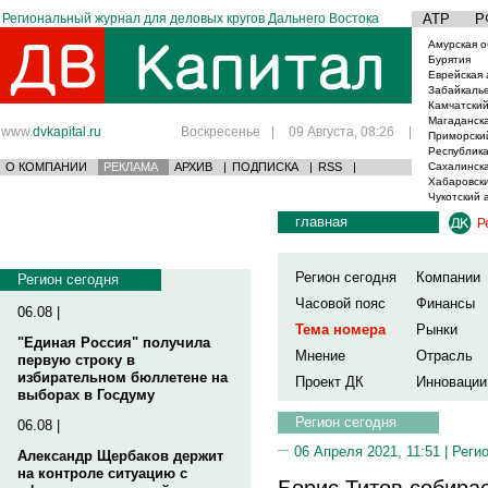
Региональный журнал для деловых кругов Дальнего Востока
АТР
Р
Амурская о
Бурятия
Еврейская 
Забайкаль
Камчатский
Магаданска
www.
dvkapital.ru
Воскресенье
|
09 Августа, 08:26
|
Приморски
Республика
О КОМПАНИИ
РЕКЛАМА
АРХИВ
|
ПОДПИСКА
|
RSS
|
Сахалинска
Хабаровски
Чукотский 
главная
Р
Регион сегодня
Компании
Регион сегодня
Часовой пояс
Финансы
06.08 |
Тема номера
Рынки
"Единая Россия" получила
Мнение
Отрасль
первую строку в
избирательном бюллетене на
Проект ДК
Инновации
выборах в Госдуму
Регион сегодня
06.08 |
06 Апреля 2021, 11:51 |
Реги
Александр Щербаков держит
на контроле ситуацию с
Борис Титов собира