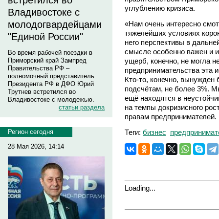
встретился во
углублению кризиса.
Владивостоке с
молодогвардейцами
«Нам очень интересно смотр
тяжелейших условиях корон
"Единой России"
него перспективы в дальне
смысле особенно важен и и
Во время рабочей поездки в
ущерб, конечно, не могла н
Приморский край Зампред
Правительства РФ –
предпринимательства эта и
полномочный представитель
Кто-то, конечно, вынужден 
Президента РФ в ДФО Юрий
подсчётам, не более 3%. М
Трутнев встретился во
ещё находятся в неустойчи
Владивостоке с молодежью.
на темпы докризисного рос
статьи раздела
правам предпринимателей.
Теги:
бизнес
предпринимат
Регион сегодня
28 Мая 2026, 14:14
Loading...