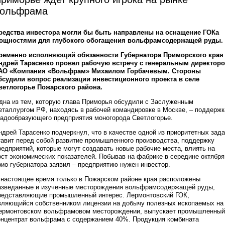
ольфрама
редства инвестора могли бы быть направлены на оснащение ГОКа
ощностями для глубокого обогащения вольфрамсодержащей руды.
ременно исполняющий обязанности Губернатора Приморского края
ндрей Тарасенко провел рабочую встречу с генеральным директор
АО «Компания «Вольфрам» Михаилом Горбачевым. Стороны
бсудили вопрос реализации инвестиционного проекта в селе
ветлогорье Пожарского района.
дна из тем, которую глава Приморья обсудили с Заслуженным
еталлургом РФ, находясь в рабочей командировке в Москве, – поддержк
радообразующего предприятия моногорода Светлогорье.
ндрей Тарасенко подчеркнул, что в качестве одной из приоритетных зад
тавит перед собой развитие промышленного производства, поддержку
редприятий, которые могут создавать новые рабочие места, влиять на
ост экономических показателей. Побывав на фабрике в середине октября
рио губернатора заявил – предприятию нужен инвестор.
 настоящее время только в Пожарском районе края расположены
азведанные и изученные месторождения вольфрамсодержащей руды,
редставляющие промышленный интерес. Лермонтовский ГОК,
вляющийся собственником лицензии на добычу полезных ископаемых на
ермонтовском вольфрамовом месторождении, выпускает промышленный
онцентрат вольфрама с содержанием 40%. Продукция комбината