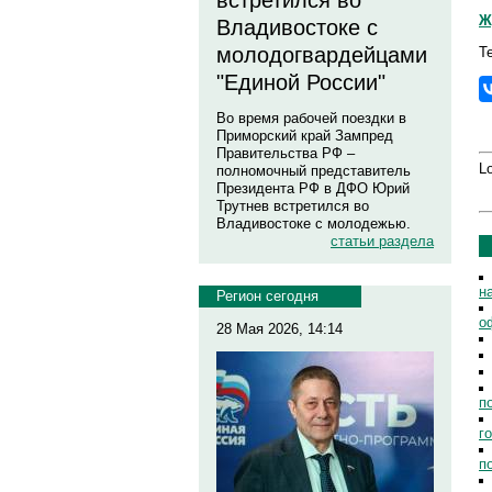
встретился во
Ж
Владивостоке с
молодогвардейцами
Т
"Единой России"
Во время рабочей поездки в
Приморский край Зампред
Правительства РФ –
Lo
полномочный представитель
Президента РФ в ДФО Юрий
Трутнев встретился во
Владивостоке с молодежью.
статьи раздела
н
Регион сегодня
о
28 Мая 2026, 14:14
п
г
п