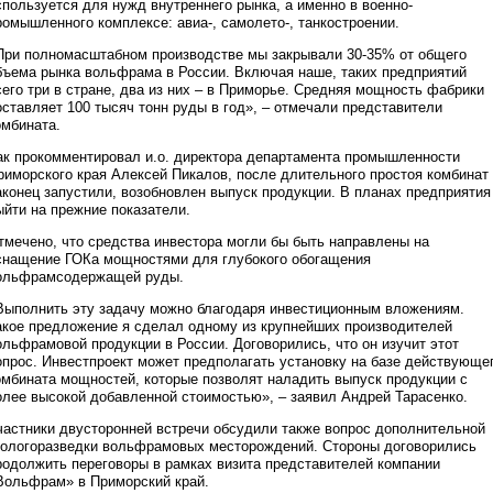
спользуется для нужд внутреннего рынка, а именно в военно-
ромышленного комплексе: авиа-, самолето-, танкостроении.
При полномасштабном производстве мы закрывали 30-35% от общего
бъема рынка вольфрама в России. Включая наше, таких предприятий
сего три в стране, два из них – в Приморье. Средняя мощность фабрики
оставляет 100 тысяч тонн руды в год», – отмечали представители
омбината.
ак прокомментировал и.о. директора департамента промышленности
риморского края Алексей Пикалов, после длительного простоя комбинат
аконец запустили, возобновлен выпуск продукции. В планах предприятия
ыйти на прежние показатели.
тмечено, что средства инвестора могли бы быть направлены на
снащение ГОКа мощностями для глубокого обогащения
ольфрамсодержащей руды.
Выполнить эту задачу можно благодаря инвестиционным вложениям.
акое предложение я сделал одному из крупнейших производителей
ольфрамовой продукции в России. Договорились, что он изучит этот
опрос. Инвестпроект может предполагать установку на базе действующе
омбината мощностей, которые позволят наладить выпуск продукции с
олее высокой добавленной стоимостью», – заявил Андрей Тарасенко.
частники двусторонней встречи обсудили также вопрос дополнительной
еологоразведки вольфрамовых месторождений. Стороны договорились
родолжить переговоры в рамках визита представителей компании
Вольфрам» в Приморский край.