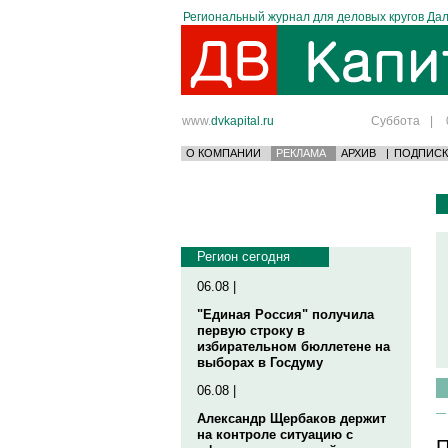
Региональный журнал для деловых кругов Дал
www.
dvkapital.ru
Суббота
|
О КОМПАНИИ
РЕКЛАМА
АРХИВ
|
ПОДПИСК
Регион сегодня
06.08 |
"Единая Россия" получила
первую строку в
избирательном бюллетене на
выборах в Госдуму
06.08 |
Александр Щербаков держит
на контроле ситуацию с
П