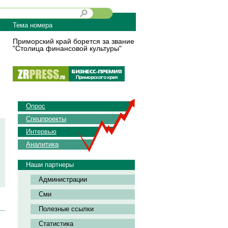
Тема номера
Приморский край борется за звание
"Столица финансовой культуры"
Опрос
Спецпроекты
Интервью
Аналитика
Наши партнеры
Администрации
Сми
Полезные ссылки
Статистика