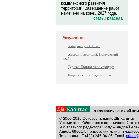
комплексного развития
территории. Завершение работ
намечено на конец 2027 года.
статьи раздела
Актуально
Хабаровску - 160 лет
Адреса инвестиций. Приморский
край
Туризм: Приморский маршрут
Недвижимость Владивостока
о компании
|
свежий ном
© 2000-2025 Сетевое издание ДВ Капитал
Учредитель: Общество с ограниченной отве
И.о. главного редактора: Голубь Андрей Але
Адрес: 690014, Приморский край, г. Владивос
Телефоны: +7 (423) 245-04-85; Email:
priem@