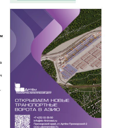
ом
а
ач
,