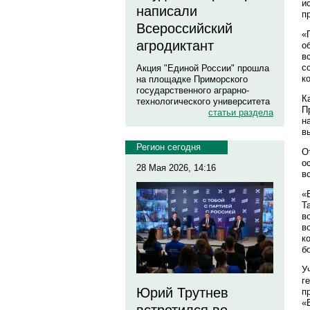
и
написали
п
Всероссийский
«
агродиктант
о
в
с
Акция "Единой России" прошла
к
на площадке Приморского
государственного аграрно-
К
технологического университета
П
статьи раздела
н
в
Регион сегодня
О
о
28 Мая 2026, 14:16
в
«
Т
в
в
к
б
У
г
Юрий Трутнев
п
«