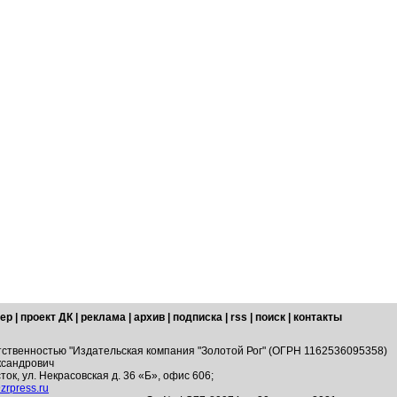
ер
|
проект ДК
|
реклама
|
архив
|
подписка
|
rss
|
поиск
|
контакты
тственностью "Издательская компания "Золотой Рог" (ОГРН 1162536095358)
ксандрович
ток, ул. Некрасовская д. 36 «Б», офис 606;
zrpress.ru