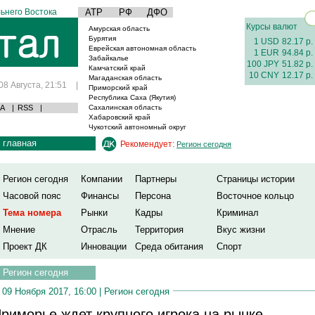
ьнего Востока
АТР
РФ
ДФО
Курсы валют
Амурская область
Бурятия
1 USD
82.17 р.
Еврейская автономная область
1 EUR
94.84 р.
Забайкалье
100 JPY
51.82 р.
Камчатский край
10 CNY
12.17 р.
Магаданская область
08 Августа, 21:51
|
Приморский край
Республика Саха (Якутия)
А
|
RSS
|
Сахалинская область
Хабаровский край
Чукотский автономный округ
главная
Рекомендует:
Регион сегодня
Регион сегодня
Компании
Партнеры
Страницы истории
Часовой пояс
Финансы
Персона
Восточное кольцо
Тема номера
Рынки
Кадры
Криминал
Мнение
Отрасль
Территория
Вкус жизни
Проект ДК
Инновации
Среда обитания
Спорт
Регион сегодня
09 Ноября 2017, 16:00 |
Регион сегодня
риморье ждет крупного игрока на рынке