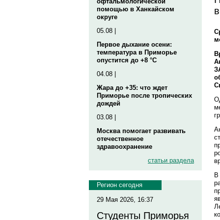
офтальмологической
в
помощью в Ханкайском
округе
05.08 |
С
м
Первое дыхание осени:
температура в Приморье
В
опустится до +8 °C
А
З
04.08 |
о
С
Жара до +35: что ждет
Приморье после тропических
О
дождей
м
г
03.08 |
А
Москва помогает развивать
с
отечественное
п
здравоохранение
р
статьи раздела
в
В
р
Регион сегодня
п
я
29 Мая 2026, 16:37
Л
Студенты Приморья
к