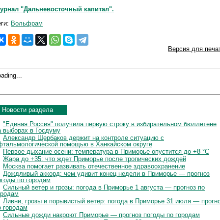
урнал "Дальневосточный капитал".
еги:
Вольфрам
Версия для печа
ading...
Новости раздела
"Единая Россия" получила первую строку в избирательном бюллетене
а выборах в Госдуму
Александр Щербаков держит на контроле ситуацию с
фтальмологической помощью в Ханкайском округе
Первое дыхание осени: температура в Приморье опустится до +8 °C
Жара до +35: что ждет Приморье после тропических дождей
Москва помогает развивать отечественное здравоохранение
Дождливый аккорд: чем удивит конец недели в Приморье — прогноз
огоды по городам
Сильный ветер и грозы: погода в Приморье 1 августа — прогноз по
ородам
Ливни, грозы и порывистый ветер: погода в Приморье 31 июля — прогн
о городам
Сильные дожди накроют Приморье — прогноз погоды по городам