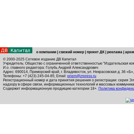
о компании
|
свежий номер
|
проект ДК
|
реклама
|
архи
© 2000-2025 Сетевое издание ДВ Капитал
Учредитель: Общество с ограниченной ответственностью "Издательская ко
И.о. главного редактора: Голубь Андрей Александрович
Адрес: 690014, Приморский край, г. Владивосток, ул. Некрасовская д. 36 «Б»
Телефоны: +7 (423) 245-04-85; Email:
priem@zrpress.ru
Регистрационный номер и дата принятия решения о регистрации: серия Эл
надзору в сфере связи, информационных технологий и массовых коммуник
Содержит информационную продукцию категории 18+.
Политика конфиден