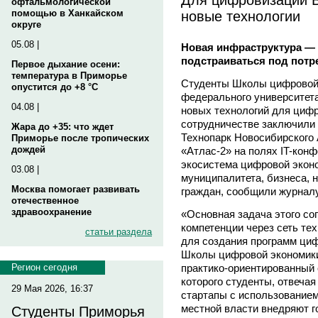
офтальмологической
новые технологии
помощью в Ханкайском
округе
05.08 |
Новая инфраструктура — с
подстраиваться под потр
Первое дыхание осени:
температура в Приморье
Студенты Школы цифровой 
опустится до +8 °C
федерального университет
04.08 |
новых технологий для циф
сотрудничестве заключили 
Жара до +35: что ждет
Технопарк Новосибирского 
Приморье после тропических
дождей
«Атлас-2» на полях IT-кон
экосистема цифровой экон
03.08 |
муниципалитета, бизнеса, 
Москва помогает развивать
граждан, сообщили журнал
отечественное
здравоохранение
«Основная задача этого с
компетенции через сеть те
статьи раздела
для создания программ ци
Школы цифровой экономик
практико-ориентированный 
Регион сегодня
которого студенты, отвечая
29 Мая 2026, 16:37
стартапы с использованием
местной власти внедряют г
Студенты Приморья