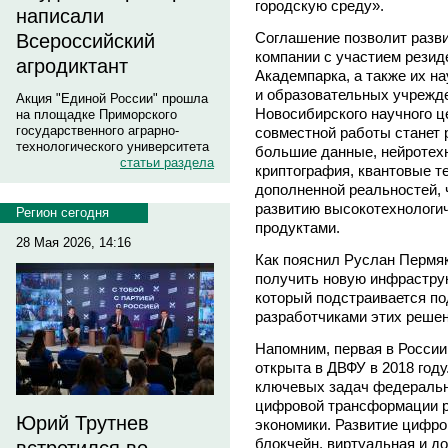
городскую среду».
написали
Соглашение позволит разв
Всероссийский
компании с участием резид
агродиктант
Академпарка, а также их н
и образовательных учрежде
Акция "Единой России" прошла
Новосибирского научного 
на площадке Приморского
государственного аграрно-
совместной работы станет 
технологического университета
большие данные, нейротехн
статьи раздела
криптография, квантовые т
дополненной реальностей, 
развитию высокотехнологи
Регион сегодня
продуктами.
28 Мая 2026, 14:16
Как пояснил Руслан Пермяк
получить новую инфраструк
который подстраивается по
разработчиками этих решен
Напомним, первая в Росси
открыта в ДВФУ в 2018 году
ключевых задач федеральн
цифровой трансформации р
Юрий Трутнев
экономики. Развитие цифр
блокчейн, виртуальная и д