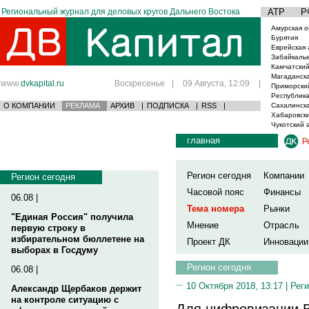
Региональный журнал для деловых кругов Дальнего Востока
АТР
Р
Амурская о
Бурятия
Еврейская 
Забайкаль
Камчатский
Магаданска
www.
dvkapital.ru
Воскресенье
|
09 Августа, 12:09
|
Приморски
Республика
О КОМПАНИИ
РЕКЛАМА
АРХИВ
|
ПОДПИСКА
|
RSS
|
Сахалинска
Хабаровски
Чукотский 
главная
Р
Регион сегодня
Компании
Регион сегодня
Часовой пояс
Финансы
06.08 |
Тема номера
Рынки
"Единая Россия" получила
Мнение
Отрасль
первую строку в
избирательном бюллетене на
Проект ДК
Инновации
выборах в Госдуму
Регион сегодня
06.08 |
10 Октября 2018, 13:17 |
Реги
Александр Щербаков держит
на контроле ситуацию с
Для цифровизации 