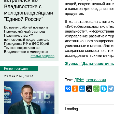
встретился во
вещей, искусственный инт
Владивостоке с
и навыков для создания н
молодогвардейцами
продуктов.
"Единой России"
Школа стартовала с пяти м
«Кибербезопасность», «Тех
Во время рабочей поездки в
реальности», «Искусственн
Приморский край Зампред
Правительства РФ –
«Управление развитием тер
полномочный представитель
дистанционного зондирован
Президента РФ в ДФО Юрий
уникальные в масштабах с
Трутнев встретился во
созданные совместно с те
Владивостоке с молодежью.
исследовательскими центр
статьи раздела
Журнал "Дальневосточны
Регион сегодня
28 Мая 2026, 14:14
Теги:
ДВФУ
технологии
Loading...