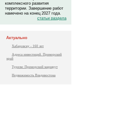
комплексного развития
территории. Завершение работ
намечено на конец 2027 года.
статьи раздела
Актуально
Хабаровску - 160 лет
Адреса инвестиций. Приморский
край
Туризм: Приморский маршрут
Недвижимость Владивостока