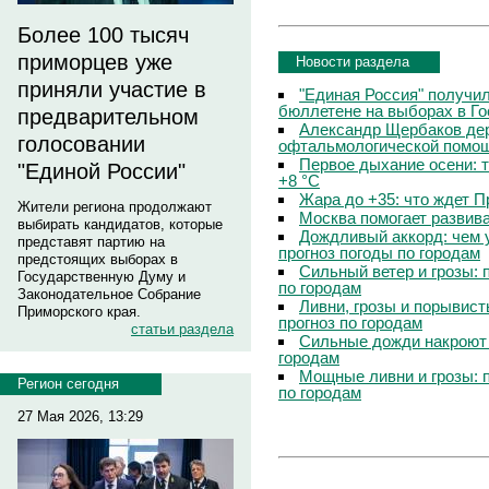
Более 100 тысяч
приморцев уже
Новости раздела
приняли участие в
"Единая Россия" получи
бюллетене на выборах в Г
предварительном
Александр Щербаков дер
голосовании
офтальмологической помощ
Первое дыхание осени: 
"Единой России"
+8 °C
Жара до +35: что ждет 
Жители региона продолжают
Москва помогает развив
выбирать кандидатов, которые
Дождливый аккорд: чем 
представят партию на
прогноз погоды по городам
предстоящих выборах в
Сильный ветер и грозы: 
Государственную Думу и
по городам
Законодательное Собрание
Ливни, грозы и порывист
Приморского края.
прогноз по городам
статьи раздела
Сильные дожди накроют 
городам
Мощные ливни и грозы: 
Регион сегодня
по городам
27 Мая 2026, 13:29