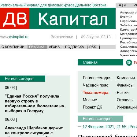
Региональный журнал для деловых кругов Дальнего Востока
АТР
Р
Амурская о
Бурятия
Еврейская 
Забайкаль
Камчатский
Магаданска
www.
dvkapital.ru
Воскресенье
|
09 Августа, 03:13
|
Приморски
Республика
О КОМПАНИИ
РЕКЛАМА
АРХИВ
|
ПОДПИСКА
|
RSS
|
Сахалинска
Хабаровски
Чукотский 
главная
Р
Регион сегодня
Компании
Регион сегодня
Часовой пояс
Финансы
06.08 |
Тема номера
Рынки
"Единая Россия" получила
Мнение
Отрасль
первую строку в
избирательном бюллетене на
Проект ДК
Инновации
выборах в Госдуму
Регион сегодня
06.08 |
12 Февраля 2021, 21:55 |
Рег
Александр Щербаков держит
на контроле ситуацию с
Приморский бизнесм