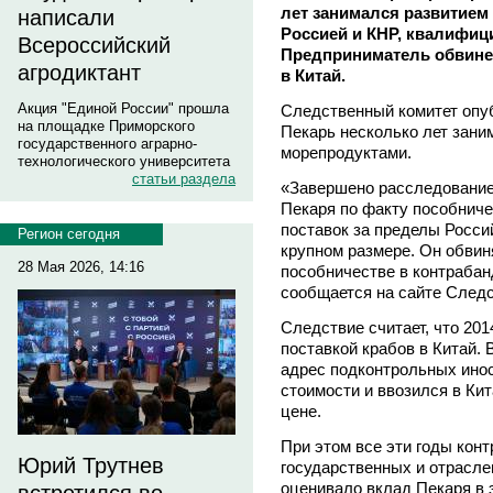
лет занимался развитием
написали
Россией и КНР, квалифиц
Всероссийский
Предприниматель обвинен
агродиктант
в Китай.
Акция "Единой России" прошла
Следственный комитет опу
на площадке Приморского
Пекарь несколько лет зани
государственного аграрно-
морепродуктами.
технологического университета
статьи раздела
«Завершено расследование 
Пекаря по факту пособнич
поставок за пределы Росси
Регион сегодня
крупном размере. Он обви
28 Мая 2026, 14:16
пособничестве в контрабан
сообщается на сайте Следс
Следствие считает, что 201
поставкой крабов в Китай.
адрес подконтрольных ино
стоимости и ввозился в Кит
цене.
При этом все эти годы кон
Юрий Трутнев
государственных и отрасле
оценивало вклад Пекаря в 