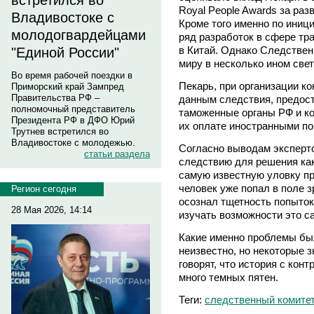
встретился во
Royal People Awards за раз
Владивостоке с
Кроме того именно по иниц
молодогвардейцами
ряд разработок в сфере тр
в Китай. Однако Следстве
"Единой России"
миру в несколько ином свет
Во время рабочей поездки в
Пекарь, при организации к
Приморский край Зампред
Правительства РФ –
данным следствия, предос
полномочный представитель
таможенные органы РФ и к
Президента РФ в ДФО Юрий
их оплате иностранными по
Трутнев встретился во
Владивостоке с молодежью.
Согласно выводам эксперт
статьи раздела
следствию для решения как
самую известную уловку пр
человек уже попал в поле 
Регион сегодня
осознал тщетность попыток
28 Мая 2026, 14:14
изучать возможности это с
Какие именно проблемы бы
неизвестно, но некоторые 
говорят, что история с кон
много темных пятен.
Теги:
следственный комите