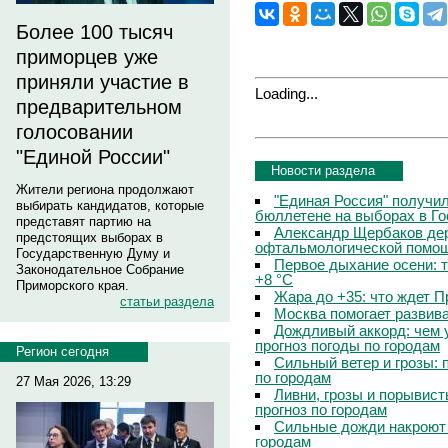
Более 100 тысяч
приморцев уже
приняли участие в
Loading...
предварительном
голосовании
"Единой России"
Новости раздела
Жители региона продолжают
"Единая Россия" получи
выбирать кандидатов, которые
бюллетене на выборах в Г
представят партию на
Александр Щербаков дер
предстоящих выборах в
офтальмологической помощ
Государственную Думу и
Первое дыхание осени: 
Законодательное Собрание
+8 °C
Приморского края.
Жара до +35: что ждет 
статьи раздела
Москва помогает развив
Дождливый аккорд: чем 
прогноз погоды по городам
Регион сегодня
Сильный ветер и грозы: 
по городам
27 Мая 2026, 13:29
Ливни, грозы и порывист
прогноз по городам
Сильные дожди накроют 
городам