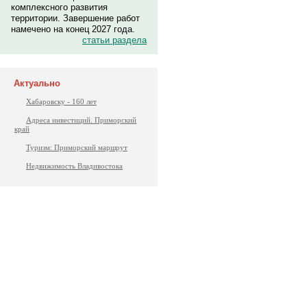
комплексного развития
территории. Завершение работ
намечено на конец 2027 года.
статьи раздела
Актуально
Хабаровску - 160 лет
Адреса инвестиций. Приморский
край
Туризм: Приморский маршрут
Недвижимость Владивостока