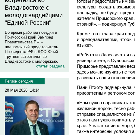
встретился во
готовы предоставить им зе
культуры, создать взаимов
Владивостоке с
площадку, где будут предс
молодогвардейцами
жителям Приморского края
"Единой России"
страной», – подчеркнул Губ
Во время рабочей поездки в
Кроме того, глава края пр
Приморский край Зампред
и преподавателями, чтобы г
Правительства РФ –
языке».
полномочный представитель
Президента РФ в ДФО Юрий
«Ребята из Лаоса учатся 
Трутнев встретился во
университете, в Суворовск
Владивостоке с молодежью.
Приморье представлен весь
статьи раздела
здесь можно изучать не тол
развивать наши отношения»
Регион сегодня
Пани Ятхоту подчеркнула, 
28 Мая 2026, 14:14
приоритетным регионом сот
«Нам нужно наращивать тов
железной дороги, тесно ра
отправке специалистов из 
этого нам нужно понимать 
крае. У вас красивое море,
также интересны условия 