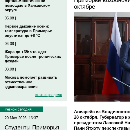
офтальмологической
октябре
помощью в Ханкайском
округе
05.08 |
Первое дыхание осени:
температура в Приморье
опустится до +8 °C
04.08 |
Жара до +35: что ждет
Приморье после тропических
дождей
03.08 |
Москва помогает развивать
отечественное
здравоохранение
статьи раздела
Регион сегодня
Авиарейс из Владивосток
28 октября. Губернатор к
29 Мая 2026, 16:37
президентом Лаосской Н
Студенты Приморья
Пани Ятхоту перспективы