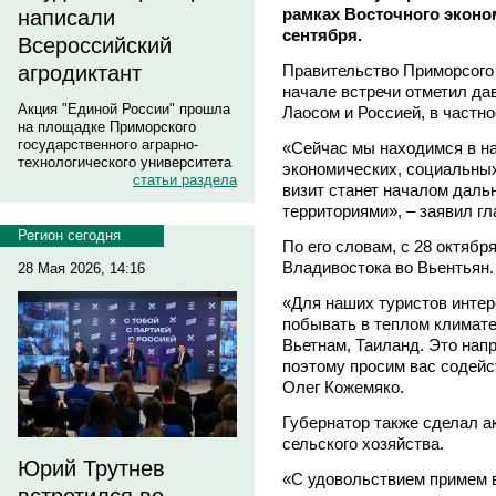
рамках Восточного эконо
написали
сентября.
Всероссийский
Правительство Приморсого
агродиктант
начале встречи отметил д
Акция "Единой России" прошла
Лаосом и Россией, в частн
на площадке Приморского
государственного аграрно-
«Сейчас мы находимся в на
технологического университета
экономических, социальных
статьи раздела
визит станет началом дал
территориями», – заявил гл
Регион сегодня
По его словам, с 28 октяб
Владивостока во Вьентьян.
28 Мая 2026, 14:16
«Для наших туристов интер
побывать в теплом климате
Вьетнам, Таиланд. Это нап
поэтому просим вас содейс
Олег Кожемяко.
Губернатор также сделал а
сельского хозяйства.
Юрий Трутнев
«С удовольствием примем 