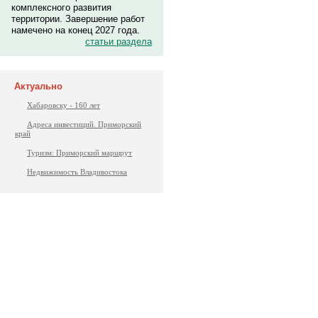
комплексного развития
территории. Завершение работ
намечено на конец 2027 года.
статьи раздела
Актуально
Хабаровску - 160 лет
Адреса инвестиций. Приморский
край
Туризм: Приморский маршрут
Недвижимость Владивостока