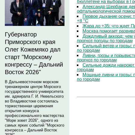
бюллетене на выборах в Г
Александр Щербаков дер
офтальмологической помощ
Первое дыхание осени: 
+8 °C
Жара до +35: что ждет 
Москва помогает развив
Губернатор
Дождливый аккорд: чем 
прогноз погоды по городам
Приморского края
Сильный ветер и грозы: 
Олег Кожемяко дал
по городам
Ливни, грозы и порывист
старт "Морскому
прогноз по городам
конгрессу – Дальний
Сильные дожди накроют 
городам
Восток 2026"
Мощные ливни и грозы: 
по городам
В Дальневосточном морском
тренажерном центре Морского
государственного университета
им. адмирала Г. И. Невельского
во Владивостоке состоялась
торжественная церемония
открытия конкурса
профессионального мастерства
"Море зовет 2026", одного из
самых ярких событий "Морского
конгресса – Дальний Восток
2026".