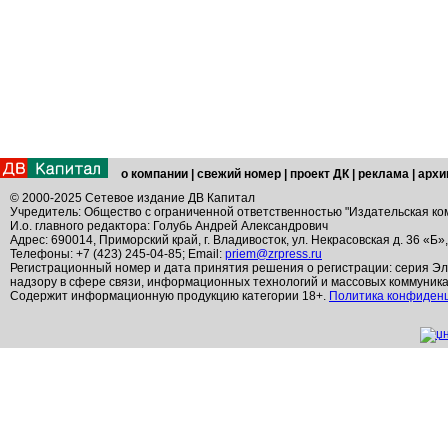
о компании
|
свежий номер
|
проект ДК
|
реклама
|
архи
© 2000-2025 Сетевое издание ДВ Капитал
Учредитель: Общество с ограниченной ответственностью "Издательская ко
И.о. главного редактора: Голубь Андрей Александрович
Адрес: 690014, Приморский край, г. Владивосток, ул. Некрасовская д. 36 «Б»
Телефоны: +7 (423) 245-04-85; Email:
priem@zrpress.ru
Регистрационный номер и дата принятия решения о регистрации: серия Эл
надзору в сфере связи, информационных технологий и массовых коммуник
Содержит информационную продукцию категории 18+.
Политика конфиден