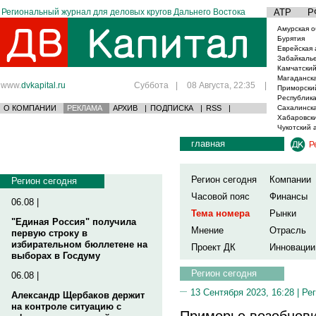
Региональный журнал для деловых кругов Дальнего Востока
АТР
Р
Амурская о
Бурятия
Еврейская 
Забайкаль
Камчатский
Магаданска
www.
dvkapital.ru
Суббота
|
08 Августа, 22:35
|
Приморски
Республика
О КОМПАНИИ
РЕКЛАМА
АРХИВ
|
ПОДПИСКА
|
RSS
|
Сахалинска
Хабаровски
Чукотский 
главная
Р
Регион сегодня
Компании
Регион сегодня
Часовой пояс
Финансы
06.08 |
Тема номера
Рынки
"Единая Россия" получила
Мнение
Отрасль
первую строку в
избирательном бюллетене на
Проект ДК
Инновации
выборах в Госдуму
Регион сегодня
06.08 |
13 Сентября 2023, 16:28 |
Рег
Александр Щербаков держит
на контроле ситуацию с
Приморье возобнови