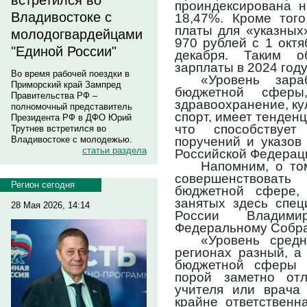
встретился во
проиндексирована н
Владивостоке с
18,47%. Кроме того
платы для «указных
молодогвардейцами
970 рублей с 1 октя
"Единой России"
декабря. Таким о
зарплаты в 2024 год
Во время рабочей поездки в
«Уровень зар
Приморский край Зампред
бюджетной сферы,
Правительства РФ –
здравоохранение, ку
полномочный представитель
спорт, имеет тенден
Президента РФ в ДФО Юрий
что способствует
Трутнев встретился во
поручений и указов
Владивостоке с молодежью.
статьи раздела
Российской Федераци
Напомним, о то
совершенствовать
Регион сегодня
бюджетной сфере, 
занятых здесь спец
28 Мая 2026, 14:14
России Владим
Федеральному Собр
«Уровень средн
регионах разный, а
бюджетной сферы 
порой заметно от
учителя или врача
крайне ответственн