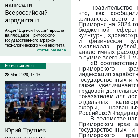
написали
Правительство
Всероссийский
что, как сообщил
финансов, всего в
агродиктант
Приморья на 2024 го
бюджетной сферы 
Акция "Единой России" прошла
культуры, здравоох
на площадке Приморского
и физической кул
государственного аграрно-
технологического университета
миллиарда рубле
статьи раздела
аналогичных расходо
о сумме всего 31,1 
«В соответстви
Регион сегодня
Приморского кр
индексация заработ
28 Мая 2026, 14:16
государственных и 
также увеличивает
трудовой деятельнос
показателем для до
отдельных катего
сферы, названн
Российской Федераци
В ведомстве нап
Приморском крае з
государственных и
Юрий Трутнев
Приморского к