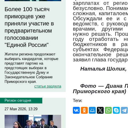
зарплатах от регио
безусловно. Понимаю
Более 100 тысяч
сложная, капиталоем
приморцев уже
Обсуждали ее и с
приняли участие в
ведомств, с руковод
врачами, другими 
предварительном
нужно решать. Прош
голосовании
году отработать 
бюджетников в ра
"Единой России"
субъектах Федерац
окончательное ре
Жители региона продолжают
заявил глава государ
выбирать кандидатов, которые
представят партию на
Наталья Шолик,
предстоящих выборах в
Государственную Думу и
Законодательное Собрание
Приморского края.
Фото — Диана 
статьи раздела
Приморского края)
Теги:
Регион сегодня
27 Мая 2026, 13:29