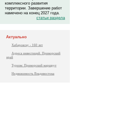
комплексного развития
территории. Завершение работ
намечено на конец 2027 года.
статьи раздела
Актуально
Хабаровску - 160 лет
Адреса инвестиций. Приморский
край
Туризм: Приморский маршрут
Недвижимость Владивостока