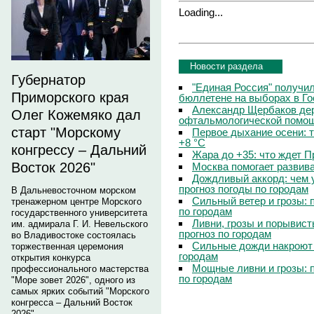
Loading...
Новости раздела
Губернатор
"Единая Россия" получи
Приморского края
бюллетене на выборах в Г
Александр Щербаков дер
Олег Кожемяко дал
офтальмологической помощ
старт "Морскому
Первое дыхание осени: 
+8 °C
конгрессу – Дальний
Жара до +35: что ждет 
Восток 2026"
Москва помогает развив
Дождливый аккорд: чем 
прогноз погоды по городам
В Дальневосточном морском
Сильный ветер и грозы: 
тренажерном центре Морского
по городам
государственного университета
Ливни, грозы и порывист
им. адмирала Г. И. Невельского
прогноз по городам
во Владивостоке состоялась
Сильные дожди накроют 
торжественная церемония
городам
открытия конкурса
Мощные ливни и грозы: 
профессионального мастерства
по городам
"Море зовет 2026", одного из
самых ярких событий "Морского
конгресса – Дальний Восток
2026".