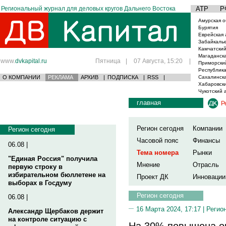
Региональный журнал для деловых кругов Дальнего Востока
АТР
Р
Амурская о
Бурятия
Еврейская 
Забайкаль
Камчатский
Магаданска
www.
dvkapital.ru
Пятница
|
07 Августа, 15:20
|
Приморски
Республика
О КОМПАНИИ
РЕКЛАМА
АРХИВ
|
ПОДПИСКА
|
RSS
|
Сахалинска
Хабаровски
Чукотский 
главная
Р
Регион сегодня
Компании
Регион сегодня
Часовой пояс
Финансы
06.08 |
Тема номера
Рынки
"Единая Россия" получила
Мнение
Отрасль
первую строку в
избирательном бюллетене на
Проект ДК
Инновации
выборах в Госдуму
Регион сегодня
06.08 |
16 Марта 2024, 17:17 |
Регио
Александр Щербаков держит
на контроле ситуацию с
На 30% повышена оп