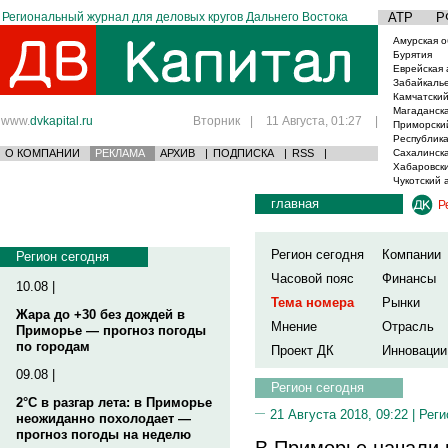
Региональный журнал для деловых кругов Дальнего Востока
АТР
Р
Амурская о
Бурятия
Еврейская 
Забайкаль
Камчатский
Магаданска
www.
dvkapital.ru
Вторник
|
11 Августа, 01:27
|
Приморски
Республика
О КОМПАНИИ
РЕКЛАМА
АРХИВ
|
ПОДПИСКА
|
RSS
|
Сахалинска
Хабаровски
Чукотский 
главная
Р
Регион сегодня
Компании
Регион сегодня
Часовой пояс
Финансы
10.08 |
Тема номера
Рынки
Жара до +30 без дождей в
Мнение
Отрасль
Приморье — прогноз погоды
по городам
Проект ДК
Инновации
09.08 |
Регион сегодня
2°C в разгар лета: в Приморье
21 Августа 2018, 09:22 |
Реги
неожиданно похолодает —
прогноз погоды на неделю
В Приморье начали 