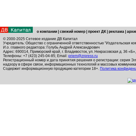
о компании
|
свежий номер
|
проект ДК
|
реклама
|
архи
© 2000-2025 Сетевое издание ДВ Капитал
Учредитель: Общество с ограниченной ответственностью "Издательская ко
И.о. главного редактора: Голубь Андрей Александрович
Адрес: 690014, Приморский край, г. Владивосток, ул. Некрасовская д. 36 «Б»
Телефоны: +7 (423) 245-04-85; Email:
priem@zrpress.ru
Регистрационный номер и дата принятия решения о регистрации: серия Эл
надзору в сфере связи, информационных технологий и массовых коммуник
Содержит информационную продукцию категории 18+.
Политика конфиден