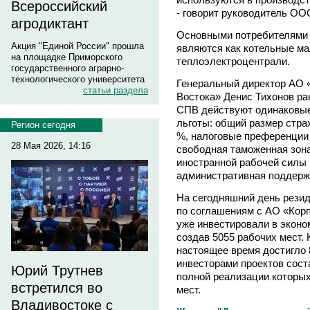
Всероссийский
- говорит руководитель ОО
агродиктант
Основными потребителями 
Акция "Единой России" прошла
являются как котельные ма
на площадке Приморского
теплоэлектроцентрали.
государственного аграрно-
технологического университета
Генеральный директор АО 
статьи раздела
Востока» Денис Тихонов ра
СПВ действуют одинаковые
льготы: общий размер страх
Регион сегодня
%, налоговые преференции
28 Мая 2026, 14:16
свободная таможенная зона
иностранной рабочей силы 
административная поддерж
На сегодняшний день рези
по соглашениям с АО «Корп
уже инвестировали в эконо
создав 5055 рабочих мест.
настоящее время достигло
инвесторами проектов сост
Юрий Трутнев
полной реализации которых
встретился во
мест.
Владивостоке с