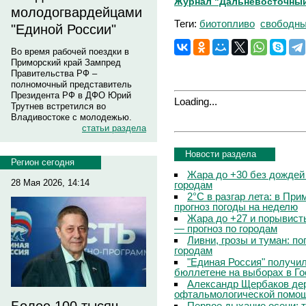
Журнал "Дальневосточный
молодогвардейцами
Теги:
биотопливо
свободны
"Единой России"
Во время рабочей поездки в
Приморский край Зампред
Правительства РФ –
полномочный представитель
Президента РФ в ДФО Юрий
Loading...
Трутнев встретился во
Владивостоке с молодежью.
статьи раздела
Новости раздела
Регион сегодня
Жара до +30 без дождей
28 Мая 2026, 14:14
городам
2°C в разгар лета: в Пр
прогноз погоды на неделю
Жара до +27 и порывисты
— прогноз по городам
Ливни, грозы и туман: по
городам
"Единая Россия" получи
бюллетене на выборах в Г
Александр Щербаков дер
офтальмологической помощ
Первое дыхание осени: 