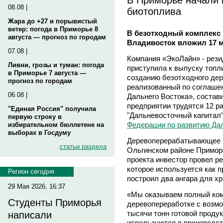
08.08 |
биотоплива
Жара до +27 и порывистый
ветер: погода в Приморье 8
В безотходный комплекс 
августа — прогноз по городам
Владивосток вложил 17 
07.08 |
Компания «ЭкоЛайн» - рези
Ливни, грозы и туман: погода
приступила к выпуску топл
в Приморье 7 августа —
созданию безотходного де
прогноз по городам
реализованный по соглаше
06.08 |
Дальнего Востока», состави
предприятии трудятся 12 р
"Единая Россия" получила
"Дальневосточный капитал
первую строку в
Федерации по развитию Дал
избирательном бюллетене на
выборах в Госдуму
Деревоперерабатывающее п
статьи раздела
Ольгинском районе Приморс
проекта инвестор провел р
которое используется как 
Регион сегодня
построил два ангара для х
29 Мая 2026, 16:37
«Мы оказываем полный комп
Студенты Приморья
деревопереработке с возм
тысячи тонн готовой проду
написали
используются в производст