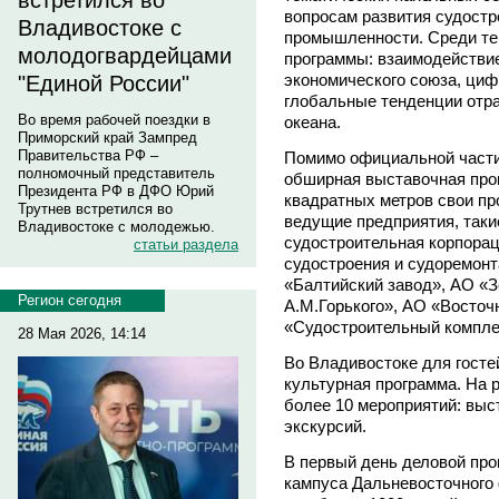
встретился во
вопросам развития судостр
Владивостоке с
промышленности. Среди те
молодогвардейцами
программы: взаимодействие
экономического союза, цифр
"Единой России"
глобальные тенденции отра
Во время рабочей поездки в
океана.
Приморский край Зампред
Правительства РФ –
Помимо официальной части
полномочный представитель
обширная выставочная про
Президента РФ в ДФО Юрий
квадратных метров свои пр
Трутнев встретился во
ведущие предприятия, так
Владивостоке с молодежью.
судостроительная корпора
статьи раздела
судостроения и судоремон
«Балтийский завод», АО «
Регион сегодня
А.M.Горького», АО «Восто
«Судостроительный комплек
28 Мая 2026, 14:14
Во Владивостоке для гост
культурная программа. На 
более 10 мероприятий: выст
экскурсий.
В первый день деловой пр
кампуса Дальневосточного