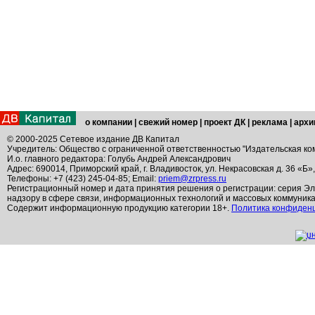
о компании
|
свежий номер
|
проект ДК
|
реклама
|
архи
© 2000-2025 Сетевое издание ДВ Капитал
Учредитель: Общество с ограниченной ответственностью "Издательская ко
И.о. главного редактора: Голубь Андрей Александрович
Адрес: 690014, Приморский край, г. Владивосток, ул. Некрасовская д. 36 «Б»
Телефоны: +7 (423) 245-04-85; Email:
priem@zrpress.ru
Регистрационный номер и дата принятия решения о регистрации: серия Эл
надзору в сфере связи, информационных технологий и массовых коммуник
Содержит информационную продукцию категории 18+.
Политика конфиден