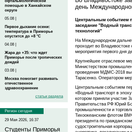
офтальмологической
день Международног
помощью в Ханкайском
округе
05.08 |
Центральным событием п
заседание "Водный транс
Первое дыхание осени:
технологий"
температура в Приморье
опустится до +8 °C
На Международном дальнев
04.08 |
проходит во Владивостоке 
мероприятия первого дня д
Жара до +35: что ждет
Приморье после тропических
Крупнейшее отраслевое мер
дождей
Министерством промышленн
03.08 |
проведения МДМС-2018 выс
Тарасенко. Оператором мер
Москва помогает развивать
отечественное
Центральным событием пер
здравоохранение
«Водный транспорт в эпоху
статьи раздела
котором приняли участие 
Правительства РФ Юрий Бо
промышленности и торговл
Регион сегодня
Тихоокеанским флотом ВМФ 
29 Мая 2026, 16:37
президента по гражданско
судостроительная корпорац
Студенты Приморья
энергетике, локализации 