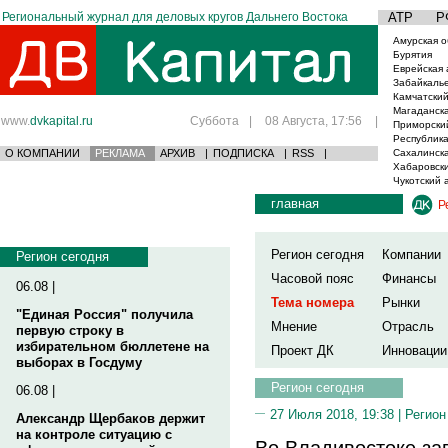
Региональный журнал для деловых кругов Дальнего Востока
АТР
Р
Амурская о
Бурятия
Еврейская 
Забайкаль
Камчатский
Магаданска
www.
dvkapital.ru
Суббота
|
08 Августа, 17:56
|
Приморски
Республика
О КОМПАНИИ
РЕКЛАМА
АРХИВ
|
ПОДПИСКА
|
RSS
|
Сахалинска
Хабаровски
Чукотский 
главная
Р
Регион сегодня
Компании
Регион сегодня
Часовой пояс
Финансы
06.08 |
Тема номера
Рынки
"Единая Россия" получила
Мнение
Отрасль
первую строку в
избирательном бюллетене на
Проект ДК
Инновации
выборах в Госдуму
Регион сегодня
06.08 |
27 Июля 2018, 19:38 |
Регион
Александр Щербаков держит
на контроле ситуацию с
Во Владивостоке за