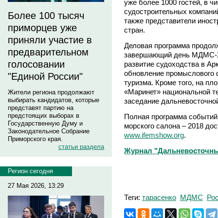
уже более 1000 гостей, в 
судостроительных компаний
Более 100 тысяч
также представители иност
приморцев уже
стран.
приняли участие в
Деловая программа продол
предварительном
завершающий день МДМС-20
голосовании
развитие судоходства в Ар
обновление промыслового ф
"Единой России"
туризма. Кроме того, на п
«Маринет» национальной т
Жители региона продолжают
выбирать кандидатов, которые
заседание дальневосточно
представят партию на
предстоящих выборах в
Полная программа событий
Государственную Думу и
морского салона – 2018 до
Законодательное Собрание
www.ifemshow.org
.
Приморского края.
статьи раздела
Журнал "Дальневосточны
Регион сегодня
27 Мая 2026, 13:29
Теги:
тарасенко
МДМС
Ро