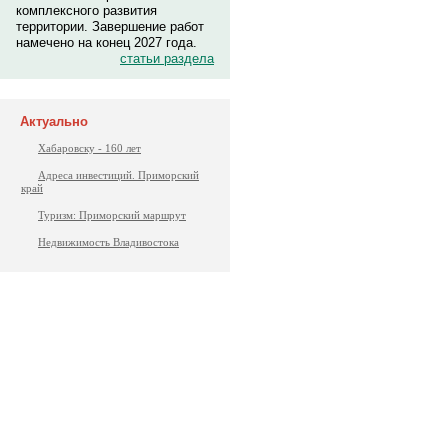
комплексного развития
территории. Завершение работ
намечено на конец 2027 года.
статьи раздела
Актуально
Хабаровску - 160 лет
Адреса инвестиций. Приморский
край
Туризм: Приморский маршрут
Недвижимость Владивостока