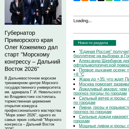
Loading...
Губернатор
Приморского края
Новости раздела
Олег Кожемяко дал
"Единая Россия" получи
старт "Морскому
бюллетене на выборах в Г
Александр Щербаков дер
конгрессу – Дальний
офтальмологической помощ
Восток 2026"
Первое дыхание осени: 
+8 °C
В Дальневосточном морском
Жара до +35: что ждет 
тренажерном центре Морского
Москва помогает развив
государственного университета
Дождливый аккорд: чем 
им. адмирала Г. И. Невельского
прогноз погоды по городам
во Владивостоке состоялась
Сильный ветер и грозы: 
торжественная церемония
по городам
открытия конкурса
Ливни, грозы и порывист
профессионального мастерства
прогноз по городам
"Море зовет 2026", одного из
Сильные дожди накроют 
самых ярких событий "Морского
городам
конгресса – Дальний Восток
Мощные ливни и грозы: 
2026".