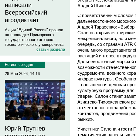
написали
Андрей Шишкин.
Всероссийский
С приветственным словом 
агродиктант
дальневосточного морского
Андрей Тарасенко: «Выбор
Акция "Единой России" прошла
Салона открывает широкие 
на площадке Приморского
межрегионального, но и ме
государственного аграрно-
очередь, со странами АТР.
технологического университета
статьи раздела
очень много представителей
растущий интерес к продук
Дальневосточный морской с
Регион сегодня
возможности отечественног
судоремонта, военного кор
28 Мая 2026, 14:16
инфраструктуры. Особенно
– насыщенная деловая про
культурную программу для 
Уверен, Салон станет заме
Азиатско-Тихоокеанском ре
отечественных и зарубежн
контактов, продвижения р
рынки».
Юрий Трутнев
Участники Салона и гости 
тематических панельных с