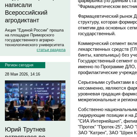
фармрынка (по данным стат
написали
"Фармацевтическом вестник
Всероссийский
Фармацевтический рынок Д
агродиктант
структуру, которая формиро
отметим два основных сег
Акция "Единой России" прошла
государственный.
на площадке Приморского
государственного аграрно-
Коммерческий сегмент вклю
технологического университета
лекарственных средств (Г
статьи раздела
бинты, капельницы) без уч
Государственный сегмент 
Регион сегодня
именно по Программе ДЛО, 
профилактические учрежде
28 Мая 2026, 14:16
Серьезными субъектами в 
несомненно, являются фар
уровневая градация фармк
межрегиональные и регион
Собственно национальными
лидирующие позиции и на Д
"СИА Интернейшнл", филиа
"Протек" "Протек-25", ЗАО
Юрий Трутнев
ЗАО "Катрен", ЗАО "Шрея К