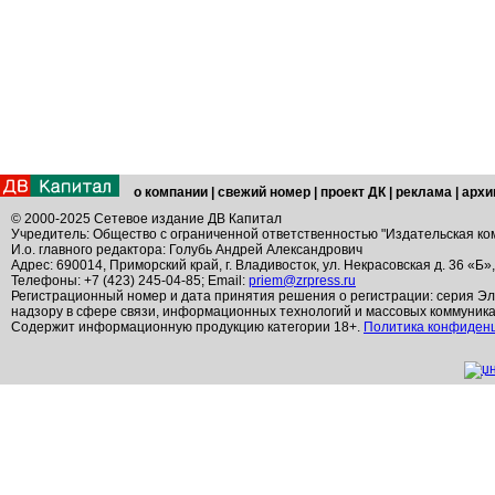
о компании
|
свежий номер
|
проект ДК
|
реклама
|
архи
© 2000-2025 Сетевое издание ДВ Капитал
Учредитель: Общество с ограниченной ответственностью "Издательская ко
И.о. главного редактора: Голубь Андрей Александрович
Адрес: 690014, Приморский край, г. Владивосток, ул. Некрасовская д. 36 «Б»
Телефоны: +7 (423) 245-04-85; Email:
priem@zrpress.ru
Регистрационный номер и дата принятия решения о регистрации: серия Эл
надзору в сфере связи, информационных технологий и массовых коммуник
Содержит информационную продукцию категории 18+.
Политика конфиден