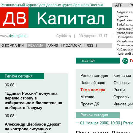
Региональный журнал для деловых кругов Дальнего Востока
АТР
Р
Амурская о
Бурятия
Еврейская 
Забайкаль
Камчатский
Магаданска
www.
dvkapital.ru
Суббота
|
08 Августа, 17:17
|
Приморски
Республика
О КОМПАНИИ
РЕКЛАМА
АРХИВ
|
ПОДПИСКА
|
RSS
|
Сахалинска
Хабаровски
Чукотский 
главная
Р
Регион сегодня
Компании
Регион сегодня
Часовой пояс
Финансы
06.08 |
Тема номера
Рынки
"Единая Россия" получила
Мнение
Отрасль
первую строку в
избирательном бюллетене на
Проект ДК
Инновации
выборах в Госдуму
Регион сегодня
06.08 |
01 Ноября 2006, 10:00 |
Реги
Александр Щербаков держит
на контроле ситуацию с
Поздно пить Виагру