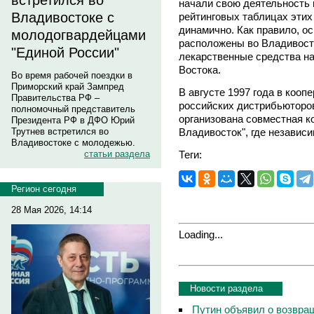
встретился во
начали свою деятельность в
Владивостоке с
рейтинговых таблицах этих
динамично. Как правило, о
молодогвардейцами
расположены во Владивосто
"Единой России"
лекарственные средства на
Востока.
Во время рабочей поездки в
Приморский край Зампред
В августе 1997 года в кооп
Правительства РФ –
российских дистрибьюторо
полномочный представитель
организована совместная 
Президента РФ в ДФО Юрий
Владивосток", где независ
Трутнев встретился во
Владивостоке с молодежью.
Теги:
статьи раздела
Регион сегодня
28 Мая 2026, 14:14
Loading...
Новости раздела
Путин объявил о возвращ