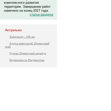
комплексного развития
территории. Завершение работ
намечено на конец 2027 года.
статьи раздела
Актуально
Хабаровску - 160 лет
Адреса инвестиций. Приморский
край
Туризм: Приморский маршрут
Недвижимость Владивостока