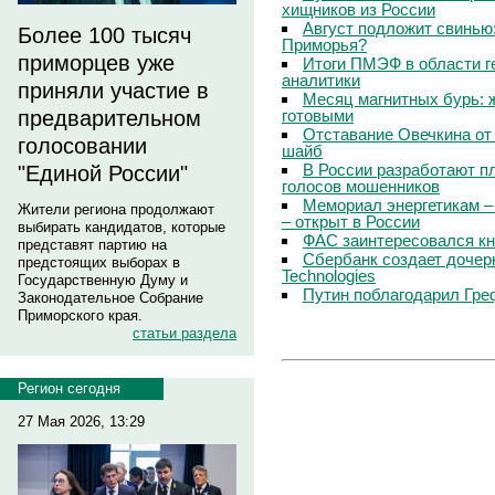
хищников из России
Август подложит свинью:
Более 100 тысяч
Приморья?
приморцев уже
Итоги ПМЭФ в области г
аналитики
приняли участие в
Месяц магнитных бурь: 
готовыми
предварительном
Отставание Овечкина от 
голосовании
шайб
В России разработают п
"Единой России"
голосов мошенников
Мемориал энергетикам –
Жители региона продолжают
– открыт в России
выбирать кандидатов, которые
ФАС заинтересовался кн
представят партию на
Сбербанк создает дочер
предстоящих выборах в
Technologies
Государственную Думу и
Путин поблагодарил Гре
Законодательное Собрание
Приморского края.
статьи раздела
Регион сегодня
27 Мая 2026, 13:29