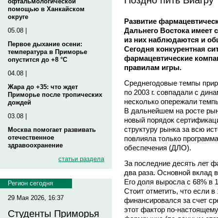
офтальмологической
помощью в Ханкайском
округе
Развитие фармацевтическ
Дальнего Востока имеет 
05.08 |
из них наблюдаются и об
Первое дыхание осени:
Сегодня конкурентная сит
температура в Приморье
фармацевтические комп
опустится до +8 °C
правилам игры.
04.08 |
Среднегодовые темпы прир
Жара до +35: что ждет
по 2003 г. совпадали с дин
Приморье после тропических
несколько опережали темпы
дождей
В дальнейшем на росте ры
03.08 |
новый порядок сертификаци
структуру рынка за всю ис
Москва помогает развивать
отечественное
повлияла только программа
здравоохранение
обеспечения (ДЛО).
статьи раздела
За последние десять лет ф
два раза. Основной вклад в
Его доля выросла с 68% в 1
Регион сегодня
Стоит отметить, что если в
29 Мая 2026, 16:37
финансировался за счет сре
этот фактор по-настоящем
Студенты Приморья