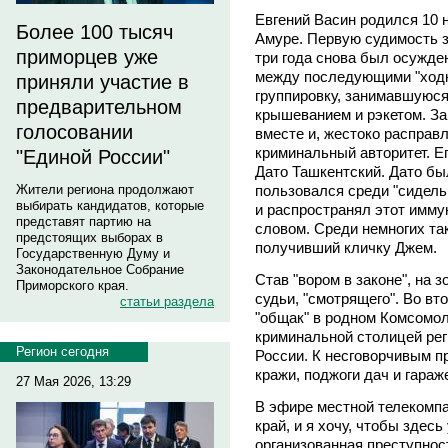
Евгений Васин родился 10 
Более 100 тысяч
Амуре. Первую судимость за
приморцев уже
три года снова был осужден
между последующими "ходк
приняли участие в
группировку, занимавшуюся,
предварительном
крышеванием и рэкетом. За
голосовании
вместе и, жестоко расправ
криминальный авторитет. Е
"Единой России"
Дато Ташкентский. Дато бы
пользовался среди "сидел
Жители региона продолжают
выбирать кандидатов, которые
и распространял этот иммун
представят партию на
словом. Среди немногих та
предстоящих выборах в
получивший кличку Джем.
Государственную Думу и
Законодательное Собрание
Став "вором в законе", на 
Приморского края.
судьи, "смотрящего". Во вт
статьи раздела
"общак" в родном Комсомол
криминальной столицей рег
Регион сегодня
России. К несговорчивым п
кражи, поджоги дач и гараж
27 Мая 2026, 13:29
В эфире местной телекомпа
край, и я хочу, чтобы здес
организованная преступнос