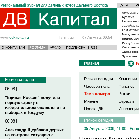
Региональный журнал для деловых кругов Дальнего Востока
АТР
Р
Амурская о
Бурятия
Еврейская 
Забайкаль
Камчатский
Магаданска
www.
dvkapital.ru
Пятница
|
07 Августа, 09:54
|
Приморски
Республика
О КОМПАНИИ
РЕКЛАМА
АРХИВ
|
ПОДПИСКА
|
RSS
|
Сахалинска
Хабаровски
Чукотский 
главная
Р
Регион сегодня
Компании
Регион сегодня
Часовой пояс
Финансы
06.08 |
Тема номера
Рынки
"Единая Россия" получила
Мнение
Отрасль
первую строку в
избирательном бюллетене на
Проект ДК
Инновации
выборах в Госдуму
Регион сегодня
06.08 |
05 Августа 2009, 11:00 |
Реги
Александр Щербаков держит
на контроле ситуацию с
Приговор &quot;общ