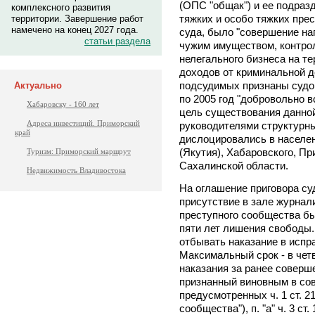
(ОПС "общак") и ее подраз
комплексного развития
тяжких и особо тяжких пре
территории. Завершение работ
намечено на конец 2027 года.
суда, было "совершение на
статьи раздела
чужим имуществом, контро
нелегального бизнеса на т
доходов от криминальной д
подсудимых признаны судом
Актуально
по 2005 год "добровольно 
Хабаровску - 160 лет
цель существования данной
Адреса инвестиций. Приморский
руководителями структурн
край
дислоцировались в населе
(Якутия), Хабаровского, Пр
Туризм: Приморский маршрут
Сахалинской области.
Недвижимость Владивостока
На оглашение приговора с
присутствие в зале журнал
преступного сообщества бы
пяти лет лишения свободы
отбывать наказание в испр
Максимальный срок - в четв
наказания за ранее соверш
признанный виновным в со
предусмотренных ч. 1 ст. 2
сообщества"), п. "а" ч. 3 с