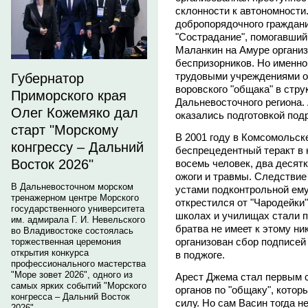
склонности к автономности
добропорядочного граждан
"Сострадание", помогавший
Маланкин на Амуре организ
беспризорников. Но именно
трудовыми учреждениями о
Губернатор
воровского "общака" в стру
Приморского края
Дальневосточного региона.
Олег Кожемяко дал
оказались подготовкой по
старт "Морскому
В 2001 году в Комсомольск
конгрессу – Дальний
беспрецедентный теракт в 
Восток 2026"
восемь человек, два деся
ожоги и травмы. Следствие
В Дальневосточном морском
устами подконтрольной ему
тренажерном центре Морского
открестился от "Чародейки
государственного университета
школах и училищах стали 
им. адмирала Г. И. Невельского
братва не имеет к этому н
во Владивостоке состоялась
организован сбор подписей
торжественная церемония
открытия конкурса
в поджоге.
профессионального мастерства
"Море зовет 2026", одного из
Арест Джема стал первым 
самых ярких событий "Морского
органов по "общаку", котор
конгресса – Дальний Восток
силу. Но сам Васин тогда н
2026".