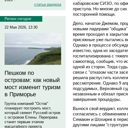
хабаровском СИЗО, по офи
статьи раздела
приступа. Но многие до сих 
посторонней помощи.
Регион сегодня
Дело, начатое Джемом, про
22 Мая 2026, 13:30
новыми лидерами "общака" 
время проходил в закрытом
присяжные уже пытались в
Однако в процессе обсужд
известно, одна из заседате
госпитализирована с тяжел
самоотвод, сообщив, что и
одной из сторон. Тогда су
связи с "отказом части за
Пешком по
решила распустить коллеги
островам: как новый
рассмотрение. Однако 9 ап
мост изменит туризм
подсудимых, Верховный су
в Приморье
незаконным и обязал прися
завершения процедуры.
Группа компаний "Остов"
Вынося свой вердикт, колле
планирует построить мост,
который свяжет Русский остров
согласились с обвинением 
с островом Елены. Переправа
Семакин и Шохирев в период
станет первым этапом
другими лицами "структур
масштабного проекта