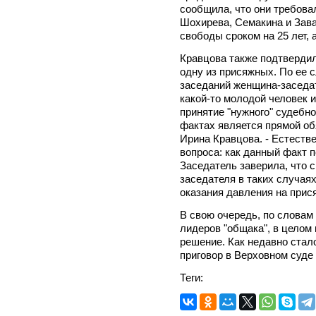
сообщила, что они требова
Шохирева, Семакина и Зава
свободы сроком на 25 лет, 
Кравцова также подтверди
одну из присяжных. По ее с
заседаний женщина-заседат
какой-то молодой человек и
принятие "нужного" судебн
фактах является прямой об
Ирина Кравцова. - Естеств
вопроса: как данный факт 
Заседатель заверила, что 
заседателя в таких случая
оказания давления на прис
В свою очередь, по слова
лидеров "общака", в целом
решение. Как недавно стал
приговор в Верховном суде
Теги: