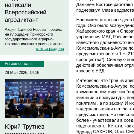
написали
Дальнем Востоке работают 
подчеркнул глава ведомств
Всероссийский
агродиктант
Напомним: уголовное дело 
года. Оно было возбужден
Акция "Единой России" прошла
Хабаровского края и Опера
на площадке Приморского
управления МВД России по
государственного аграрно-
известного дальневосточно
технологического университета
Комсомольска-на-Амуре по
статьи раздела
предусмотренного ч.1 ст.21
сообщества"). Силовую по
Регион сегодня
действий обеспечивал отря
краевого УВД.
28 Мая 2026, 14:16
Интересно, что трое из аре
Комсомольска-на-Амуре, п
криминальном мире как "вор
милиции и прокуратуры под
понятиям", а по закону. И их
задержанных или нет: за эт
предусмотрена. Но они со
более - участвовали в созд
надо отвечать. Кстати, как
Юрий Трутнев
Эдуард САХНОВ, Олег СЕМ