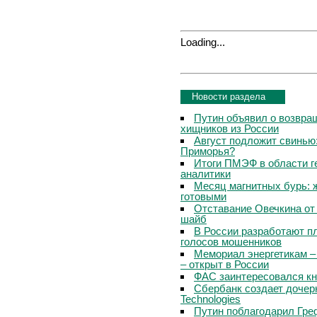
Loading...
Новости раздела
Путин объявил о возвращ
хищников из России
Август подложит свинью:
Приморья?
Итоги ПМЭФ в области г
аналитики
Месяц магнитных бурь: 
готовыми
Отставание Овечкина от 
шайб
В России разработают п
голосов мошенников
Мемориал энергетикам –
– открыт в России
ФАС заинтересовался кн
Сбербанк создает дочер
Technologies
Путин поблагодарил Гре