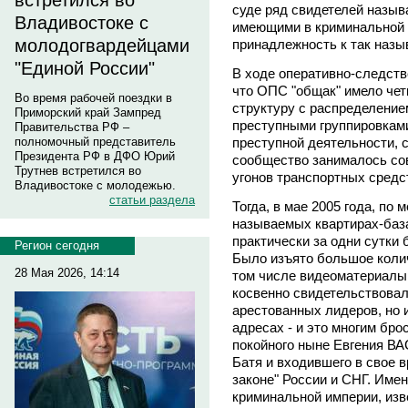
встретился во
суде ряд свидетелей называ
Владивостоке с
имеющими в криминальной 
молодогвардейцами
принадлежность к так назы
"Единой России"
В ходе оперативно-следст
что ОПС "общак" имело че
Во время рабочей поездки в
структуру с распределени
Приморский край Зампред
преступными группировками
Правительства РФ –
преступной деятельности, 
полномочный представитель
Президента РФ в ДФО Юрий
сообщество занималось со
Трутнев встретился во
угонов транспортных сред
Владивостоке с молодежью.
статьи раздела
Тогда, в мае 2005 года, по
называемых квартирах-баз
практически за одни сутки
Регион сегодня
Было изъято большое коли
28 Мая 2026, 14:14
том числе видеоматериалы 
косвенно свидетельствовал
арестованных лидеров, но и
адресах - и это многим бро
покойного ныне Евгения ВА
Батя и входившего в свое в
законе" России и СНГ. Име
криминальной империи, изв