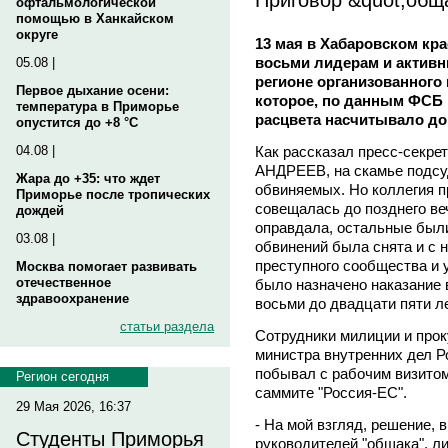
офтальмологической
помощью в Ханкайском
округе
13 мая в Хабаровском кр
восьми лидерам и активн
05.08 |
регионе организованного
Первое дыхание осени:
которое, по данным ФСБ 
температура в Приморье
расцвета насчитывало до
опустится до +8 °C
Как рассказал пресс-секре
04.08 |
АНДРЕЕВ, на скамье подсу
Жара до +35: что ждет
обвиняемых. Но коллегия п
Приморье после тропических
совещалась до позднего веч
дождей
оправдала, остальные был
03.08 |
обвинений была снята и с н
преступного сообщества и 
Москва помогает развивать
отечественное
было назначено наказание 
здравоохранение
восьми до двадцати пяти ле
статьи раздела
Сотрудники милиции и про
министра внутренних дел 
побывал с рабочим визитом
Регион сегодня
саммите "Россия-ЕС".
29 Мая 2026, 16:37
- На мой взгляд, решение,
Студенты Приморья
руководителей "общака", ли