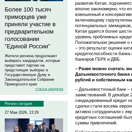
развития Китая, подчиняетс
вполне закономерно, что е
Более 100 тысяч
взвешенный и консервативн
приморцев уже
включающему скрупулезный
приняли участие в
потенциальных заемщиков,
предварительном
Китая удается более шести
уровень проблемных кредит
голосовании
Положительное решение о 
"Единой России"
– это результат оценки ки
кредитоспособности банка 
Жители региона продолжают
банкиров ГБРК и ДВБ.
выбирать кандидатов, которые
представят партию на
– Разве можно считать з
предстоящих выборах в
Дальневосточного банка 
Государственную Думу и
рублей и собственным ка
Законодательное Собрание
Приморского края.
– Дальневосточный банк – 
статьи раздела
заимствований. В декабре 
синдицированный кредит на
Регион сегодня
сделки стали восемь европ
активно сотрудничали с ев
27 Мая 2026, 13:29
кредитных соглашений был
суммы привлечений.