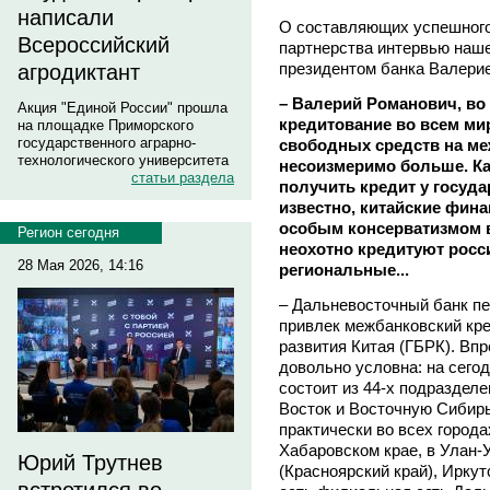
написали
О составляющих успешного
Всероссийский
партнерства интервью наше
президентом банка Вале
агродиктант
– Валерий Романович, во
Акция "Единой России" прошла
кредитование во всем ми
на площадке Приморского
государственного аграрно-
свободных средств на ме
технологического университета
несоизмеримо больше. Ка
статьи раздела
получить кредит у госуда
известно, китайские фин
особым консерватизмом в
Регион сегодня
неохотно кредитуют росс
28 Мая 2026, 14:16
региональные...
– Дальневосточный банк пе
привлек межбанковский кре
развития Китая (ГБРК). Впр
довольно условна: на сего
состоит из 44-х подраздел
Восток и Восточную Сибир
практически во всех города
Хабаровском крае, в Улан-У
Юрий Трутнев
(Красноярский край), Иркут