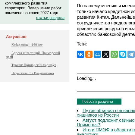
комплексного развития
По нашему мнению и мнению
территории. Завершение работ
только начало кредитной и
намечено на конец 2027 года.
развития Китая. Дальнейш
статьи раздела
сотрудничества предполаг
привлечения ресурсов и вз
областях банковской деяте
Актуально
Теги:
Хабаровску - 160 лет
Адреса инвестиций. Приморский
край
Туризм: Приморский маршрут
Недвижимость Владивостока
Loading...
Новости раздела
Путин объявил о возвращ
хищников из России
Август подложит свинью:
Приморья?
Итоги ПМЭФ в области г
аналитики