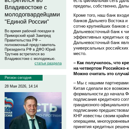
встретился во
есть филиальная сеть Даль
пределы, собственно, Даль
Владивостоке с
молодогвардейцами
Кроме того, наш банк вход
банков Дальнего Востока и 
"Единой России"
сотню крупнейших банков с
Во время рабочей поездки в
Дальневосточный банк к ч
Приморский край Зампред
эффективных кредитных орг
Правительства РФ –
Дальневосточный банк явл
полномочный представитель
универсальных российских 
Президента РФ в ДФО Юрий
место.
Трутнев встретился во
Владивостоке с молодежью.
– Как получилось, что к
статьи раздела
на четвертом Российско-
Можно считать это случ
Регион сегодня
– Мы с нашими партнерами 
28 Мая 2026, 14:14
Китая сделали все возможн
формальности до начала Ф
подписания кредитного сог
грандиозного официального
подписанию предшествовал
КНР известны своим крайн
операциям, многоуровневы
принятия кредитных решени