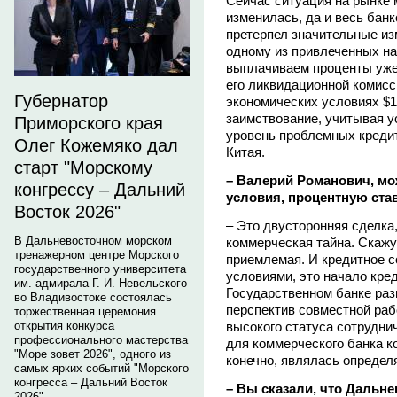
Сейчас ситуация на рынке
изменилась, да и весь банк
претерпел значительные из
одному из привлеченных н
выплачиваем проценты уже 
его ликвидационной комис
Губернатор
экономических условиях $1
заимствование, учитывая у
Приморского края
уровень проблемных кредит
Олег Кожемяко дал
Китая.
старт "Морскому
– Валерий Романович, мо
конгрессу – Дальний
условия, процентную ста
Восток 2026"
– Это двусторонняя сделка
В Дальневосточном морском
коммерческая тайна. Скажу 
тренажерном центре Морского
приемлемая. И кредитное с
государственного университета
условиями, это начало кре
им. адмирала Г. И. Невельского
Государственном банкe раз
во Владивостоке состоялась
перспектив совместной раб
торжественная церемония
высокого статуса сотрудни
открытия конкурса
профессионального мастерства
для коммерческого банка 
"Море зовет 2026", одного из
конечно, являлась опреде
самых ярких событий "Морского
конгресса – Дальний Восток
– Вы сказали, что Дальн
2026".