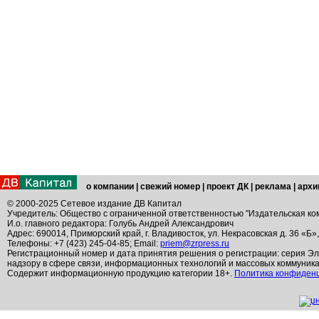
о компании
|
свежий номер
|
проект ДК
|
реклама
|
архи
© 2000-2025 Сетевое издание ДВ Капитал
Учредитель: Общество с ограниченной ответственностью "Издательская ко
И.о. главного редактора: Голубь Андрей Александрович
Адрес: 690014, Приморский край, г. Владивосток, ул. Некрасовская д. 36 «Б»
Телефоны: +7 (423) 245-04-85; Email:
priem@zrpress.ru
Регистрационный номер и дата принятия решения о регистрации: серия Эл
надзору в сфере связи, информационных технологий и массовых коммуник
Содержит информационную продукцию категории 18+.
Политика конфиден