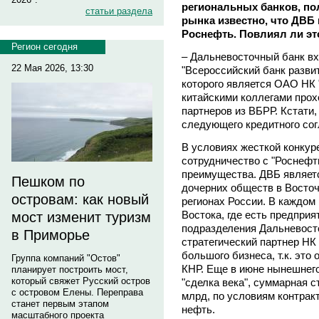
региональных банков, по
статьи раздела
рынка известно, что ДВБ
Роснефть. Повлиял ли эт
Регион сегодня
– Дальневосточный банк в
22 Мая 2026, 13:30
"Всероссийский банк разви
которого является ОАО НК 
китайскими коллегами прох
партнеров из ВБРР. Кстати
следующего кредитного со
В условиях жесткой конкур
сотрудничество с "Роснефт
преимущества. ДВБ являетс
Пешком по
дочерних обществ в Восто
островам: как новый
регионах России. В каждом
Востока, где есть предприя
мост изменит туризм
подразделения Дальневосто
в Приморье
стратегический партнер НК 
большого бизнеса, т.к. это
Группа компаний "Остов"
КНР. Еще в июне нынешнего
планирует построить мост,
который свяжет Русский остров
"сделка века", суммарная 
с островом Елены. Переправа
млрд, по условиям контрак
станет первым этапом
нефть.
масштабного проекта