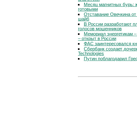
Месяц магнитных бурь: 
готовыми
Отставание Овечкина от 
шайб
В России разработают п
голосов мошенников
Мемориал энергетикам –
– открыт в России
ФАС заинтересовался кн
Сбербанк создает дочер
Technologies
Путин поблагодарил Гре