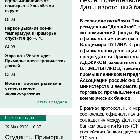
офтальмологической
Дальневосточный б
помощью в Ханкайском
округе
05.08 |
В середине октября в Пек
резиденции "Дяоюйтай", 
Первое дыхание осени:
экономический форум. Вр
температура в Приморье
официальным визитом в 
опустится до +8 °C
Владимира ПУТИНА. C рос
04.08 |
официальной делегации 
Жара до +35: что ждет
председателя Правитель
Приморье после тропических
А.Д.ЖУКОВ, заместитель 
дождей
В.Н.МЕЛЬНИКОВ, президе
промышленников и предп
03.08 |
Ассоциации российских б
Москва помогает развивать
министерств и ведомств,
отечественное
торговых, промышленных
здравоохранение
коммерческих банков.
статьи раздела
В рамках протокольных ме
состоялась официальная ц
Регион сегодня
соглашения между Дальнев
банком развития Китая (Chi
29 Мая 2026, 16:37
российским банком двухлет
Студенты Приморья
$10 млн.