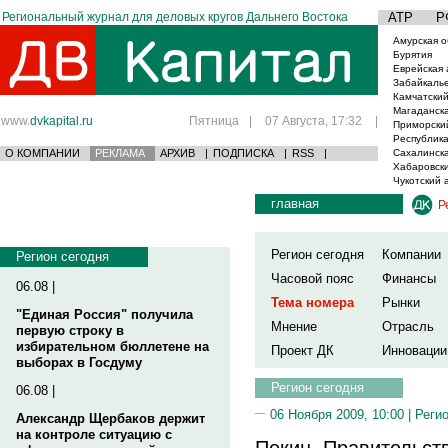
Региональный журнал для деловых кругов Дальнего Востока
АТР
Р
Амурская о
Бурятия
Еврейская 
Забайкаль
Камчатский
Магаданска
www.
dvkapital.ru
Пятница
|
07 Августа, 17:32
|
Приморски
Республика
О КОМПАНИИ
РЕКЛАМА
АРХИВ
|
ПОДПИСКА
|
RSS
|
Сахалинска
Хабаровски
Чукотский 
главная
Р
Регион сегодня
Компании
Регион сегодня
Часовой пояс
Финансы
06.08 |
Тема номера
Рынки
"Единая Россия" получила
Мнение
Отрасль
первую строку в
избирательном бюллетене на
Проект ДК
Инновации
выборах в Госдуму
Регион сегодня
06.08 |
06 Ноября 2009, 10:00 |
Реги
Александр Щербаков держит
на контроле ситуацию с
Пекин. Правительст