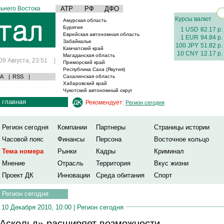
ьнего Востока
АТР
РФ
ДФО
Курсы валют
Амурская область
Бурятия
1 USD
82.17 р.
Еврейская автономная область
1 EUR
94.84 р.
Забайкалье
100 JPY
51.82 р.
Камчатский край
10 CNY
12.17 р.
Магаданская область
09 Августа, 23:51
|
Приморский край
Республика Саха (Якутия)
А
|
RSS
|
Сахалинская область
Хабаровский край
Чукотский автономный округ
главная
Рекомендует:
Регион сегодня
Регион сегодня
Компании
Партнеры
Страницы истории
Часовой пояс
Финансы
Персона
Восточное кольцо
Тема номера
Рынки
Кадры
Криминал
Мнение
Отрасль
Территория
Вкус жизни
Проект ДК
Инновации
Среда обитания
Спорт
Регион сегодня
10 Декабря 2010, 10:00 |
Регион сегодня
Аскольд» расширяет возможности