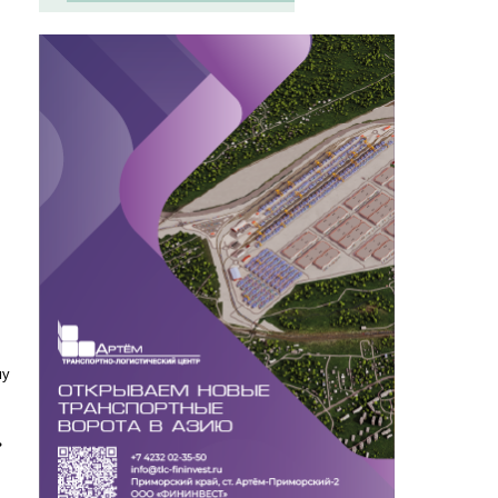
му
,
ь