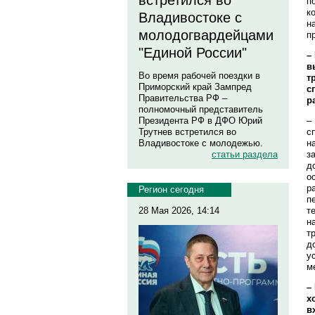
встретился во
п
к
Владивостоке с
н
молодогвардейцами
п
"Единой России"
–
в
Во время рабочей поездки в
т
Приморский край Зампред
с
Правительства РФ –
р
полномочный представитель
–
Президента РФ в ДФО Юрий
с
Трутнев встретился во
н
Владивостоке с молодежью.
з
статьи раздела
д
о
р
Регион сегодня
п
т
28 Мая 2026, 14:14
н
т
д
у
м
–
х
в