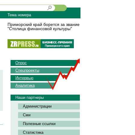
Тема номера
Приморский край борется за звание
"Столица финансовой культуры"
Опрос
Спецпроекты
Интервью
Аналитика
Наши партнеры
Администрации
Сми
Полезные ссылки
Статистика