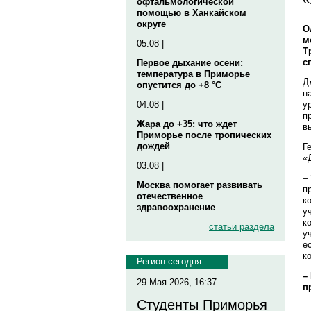
офтальмологической
помощью в Ханкайском
округе
О
м
05.08 |
Т
с
Первое дыхание осени:
температура в Приморье
Д
опустится до +8 °C
н
у
04.08 |
п
Жара до +35: что ждет
в
Приморье после тропических
дождей
Г
«
03.08 |
–
Москва помогает развивать
п
отечественное
к
здравоохранение
у
к
статьи раздела
у
е
к
Регион сегодня
–
29 Мая 2026, 16:37
п
Студенты Приморья
–