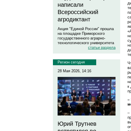
д
написали
т
Всероссийский
п
с
агродиктант
р
я
Акция "Единой России" прошла
«
на площадке Приморского
н
государственного аграрно-
с
технологического университета
н
статьи раздела
д
т
Регион сегодня
Ч
в
28 Мая 2026, 14:16
р
п
н
к
п
–
м
–
п
в
Юрий Трутнев
о