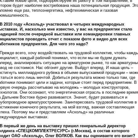
оставим новые цели, подкорректируем их работу в том направлении, в
отором будет наиболее востребована наша потенциальная продукция. Эт
апомню еще раз, теплоэнергетика, нефтехимическая и газовая
ромышленность.
 В 2010 году «Аскольд» участвовал в четырех международных
ыставках. И, насколько мне известно, у вас на предприятии стало
радицией после очередной выставки или командировки главных
пециалистов проводить отчет с показом фото и видео для всех
аботников предприятия. Для чего это надо?
 Прежде всего, хочу воздействовать на трудовой коллектив, чтобы кажд
пециалист, каждый рабочий понимал, что если мы не будем думать
аперед, анализировать ситуацию на арматурном рынке, то как арматурны
авод не состоимся. Нас обгонят другие. Выйдут вперед. И наша цель –
остигнуть миллиардного рубежа в объеме выпускаемой продукции – мож
статься всего лишь мечтой. Добиться результата можно только там, где
аботники понимают цели и задачи, которые стоят перед предприятием. В
ервую очередь рассчитываю на молодежь – молодых конструкторов,
ехнологов. Они осознают, что энергетическая отрасль в последнее время
а Дальнем Востоке бурно развивается. Значит, будет развиваться и
рубопроводное арматуростроение. Заинтересовать трудовой коллектив в
остижении конечного результата, на мой взгляд, важная составляющая
спеха. Поэтому мы и представляем «Аскольд» на различных
еждународных выставках.
 В первый же день на выставку пришел генеральный директор
олдинга «СПЕЦКОМПЛЕКТРЕСУРС» (г.Москва), в состав которого
ходит ОАО «Аскольд», Олег ВОЛКОВ. Как вы оцениваете его визит?