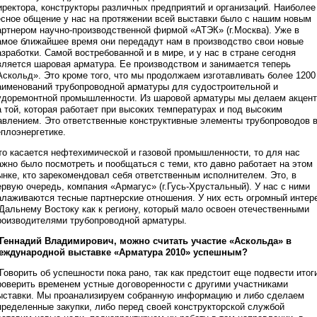
иректора, конструкторы различных предприятий и организаций. Наиболее
есное общение у нас на протяжении всей выставки было с нашим новым
артнером научно-производственной фирмой «АТЭК» (г.Москва). Уже в
амое ближайшее время они передадут нам в производство свои новые
азработки. Самой востребованной и в мире, и у нас в стране сегодня
вляется шаровая арматура. Ее производством и занимается теперь
Аскольд». Это кроме того, что мы продолжаем изготавливать более 1200
аименований трубопроводной арматуры для судостроительной и
удоремонтной промышленности. Из шаровой арматуры мы делаем акцент
а той, которая работает при высоких температурах и под высоким
авлением. Это ответственные конструктивные элементы трубопроводов 
еплоэнергетике.
то касается нефтехимической и газовой промышленности, то для нас
ажно было посмотреть и пообщаться с теми, кто давно работает на этом
ынке, кто зарекомендовал себя ответственным исполнителем. Это, в
ервую очередь, компания «Армагус» (г.Гусь-Хрустальный). У нас с ними
алаживаются тесные партнерские отношения. У них есть огромный интер
 Дальнему Востоку как к региону, который мало освоен отечественными
роизводителями трубопроводной арматуры.
 Геннадий Владимирович, можно считать участие «Аскольда» в
еждународной выставке «Арматура 2010» успешным?
 Говорить об успешности пока рано, так как предстоит еще подвести итог
роверить временем устные договоренности с другими участниками
ыставки. Мы проанализируем собранную информацию и либо сделаем
пределенные закупки, либо перед своей конструкторской службой