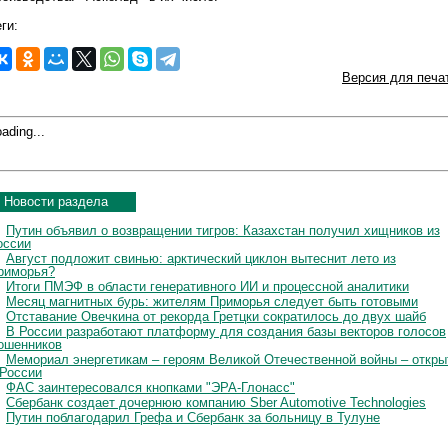
ги:
Версия для печа
ading...
Новости раздела
Путин объявил о возвращении тигров: Казахстан получил хищников из
оссии
Август подложит свинью: арктический циклон вытеснит лето из
риморья?
Итоги ПМЭФ в области генеративного ИИ и процессной аналитики
Месяц магнитных бурь: жителям Приморья следует быть готовыми
Отставание Овечкина от рекорда Гретцки сократилось до двух шайб
В России разработают платформу для создания базы векторов голосов
ошенников
Мемориал энергетикам – героям Великой Отечественной войны – откры
 России
ФАС заинтересовался кнопками "ЭРА-Глонасс"
Сбербанк создает дочернюю компанию Sber Automotive Technologies
Путин поблагодарил Грефа и Сбербанк за больницу в Тулуне