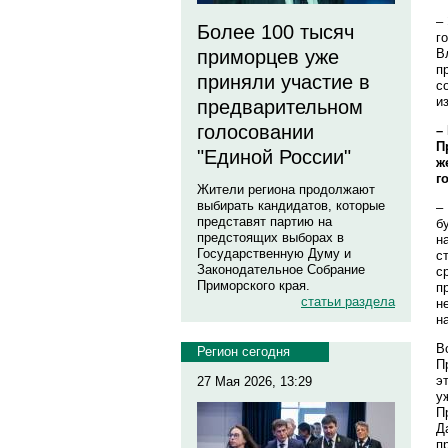
–
Более 100 тысяч
г
В
приморцев уже
п
приняли участие в
с
и
предварительном
голосовании
–
П
"Единой России"
ж
г
Жители региона продолжают
выбирать кандидатов, которые
–
представят партию на
б
предстоящих выборах в
н
Государственную Думу и
с
Законодательное Собрание
с
Приморского края.
п
статьи раздела
н
н
В
Регион сегодня
П
э
27 Мая 2026, 13:29
у
П
Д
п