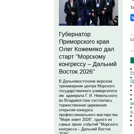
Те
Губернатор
Lo
Приморского края
Олег Кожемяко дал
старт "Морскому
конгрессу – Дальний
Восток 2026"
Р
П
В Дальневосточном морском
тренажерном центре Морского
государственного университета
им. адмирала Г. И. Невельского
во Владивостоке состоялась
м
торжественная церемония
открытия конкурса
в
профессионального мастерства
"Море зовет 2026", одного из
самых ярких событий "Морского
конгресса – Дальний Восток
2026".