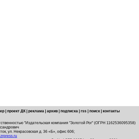
ер
|
проект ДК
|
реклама
|
архив
|
подписка
|
rss
|
поиск
|
контакты
тственностью "Издательская компания "Золотой Рог" (ОГРН 1162536095358)
ксандрович
ток, ул. Некрасовская д. 36 «Б», офис 606;
zrpress.ru