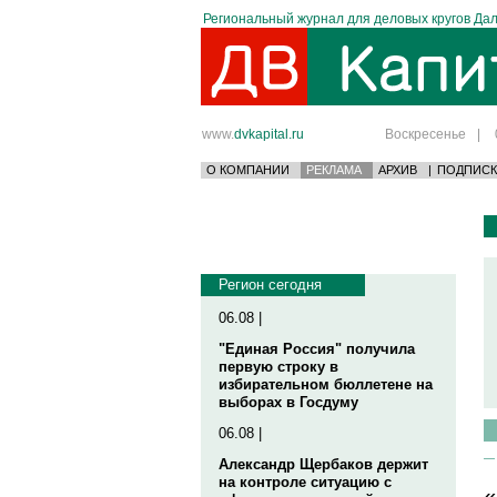
Региональный журнал для деловых кругов Дал
www.
dvkapital.ru
Воскресенье
|
О КОМПАНИИ
РЕКЛАМА
АРХИВ
|
ПОДПИСК
Регион сегодня
06.08 |
"Единая Россия" получила
первую строку в
избирательном бюллетене на
выборах в Госдуму
06.08 |
Александр Щербаков держит
на контроле ситуацию с
«