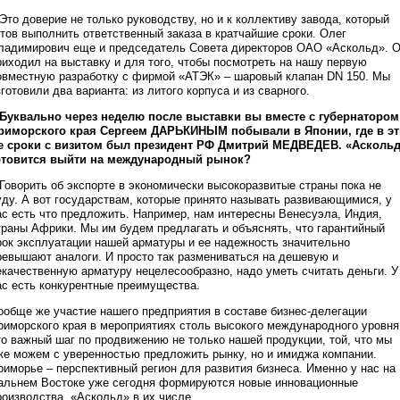
 Это доверие не только руководству, но и к коллективу завода, который
отов выполнить ответственный заказа в кратчайшие сроки. Олег
ладимирович еще и председатель Совета директоров ОАО «Аскольд». 
риходил на выставку и для того, чтобы посмотреть на нашу первую
овместную разработку с фирмой «АТЭК» – шаровый клапан DN 150. Мы
зготовили два варианта: из литого корпуса и из сварного.
 Буквально через неделю после выставки вы вместе с губернатором
риморского края Сергеем ДАРЬКИНЫМ побывали в Японии, где в эт
е сроки с визитом был президент РФ Дмитрий МЕДВЕДЕВ. «Асколь
отовится выйти на международный рынок?
 Говорить об экспорте в экономически высокоразвитые страны пока не
уду. А вот государствам, которые принято называть развивающимися, у
ас есть что предложить. Например, нам интересны Венесуэла, Индия,
траны Африки. Мы им будем предлагать и объяснять, что гарантийный
рок эксплуатации нашей арматуры и ее надежность значительно
ревышают аналоги. И просто так размениваться на дешевую и
екачественную арматуру нецелесообразно, надо уметь считать деньги. У
ас есть конкурентные преимущества.
ообще же участие нашего предприятия в составе бизнес-делегации
риморского края в мероприятиях столь высокого международного уровня
то важный шаг по продвижению не только нашей продукции, той, что мы
же можем с уверенностью предложить рынку, но и имиджа компании.
риморье – перспективный регион для развития бизнеса. Именно у нас на
альнем Востоке уже сегодня формируются новые инновационные
роизводства. «Аскольд» в их числе.