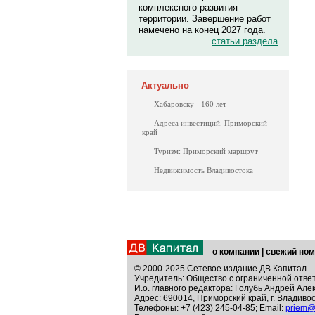
комплексного развития
территории. Завершение работ
намечено на конец 2027 года.
статьи раздела
Актуально
Хабаровску - 160 лет
Адреса инвестиций. Приморский
край
Туризм: Приморский маршрут
Недвижимость Владивостока
о компании
|
свежий ном
© 2000-2025 Сетевое издание ДВ Капитал
Учредитель: Общество с ограниченной отве
И.о. главного редактора: Голубь Андрей Але
Адрес: 690014, Приморский край, г. Владивос
Телефоны: +7 (423) 245-04-85; Email:
priem@