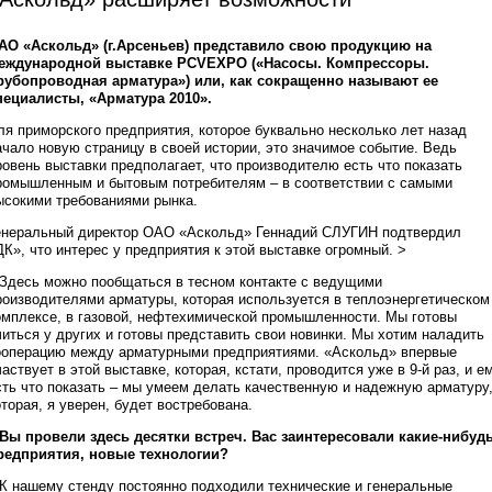
АО «Аскольд» (г.Арсеньев) представило свою продукцию на
еждународной выставке PCVEXPO («Насосы. Компрессоры.
рубопроводная арматура») или, как сокращенно называют ее
пециалисты, «Арматура 2010».
ля приморского предприятия, которое буквально несколько лет назад
ачало новую страницу в своей истории, это значимое событие. Ведь
ровень выставки предполагает, что производителю есть что показать
ромышленным и бытовым потребителям – в соответствии с самыми
ысокими требованиями рынка.
енеральный директор ОАО «Аскольд» Геннадий СЛУГИН подтвердил
ДК», что интерес у предприятия к этой выставке огромный. >
 Здесь можно пообщаться в тесном контакте с ведущими
роизводителями арматуры, которая используется в теплоэнергетическом
омплексе, в газовой, нефтехимической промышленности. Мы готовы
читься у других и готовы представить свои новинки. Мы хотим наладить
ооперацию между арматурными предприятиями. «Аскольд» впервые
частвует в этой выставке, которая, кстати, проводится уже в 9-й раз, и е
сть что показать – мы умеем делать качественную и надежную арматуру
оторая, я уверен, будет востребована.
 Вы провели здесь десятки встреч. Вас заинтересовали какие-нибуд
редприятия, новые технологии?
 К нашему стенду постоянно подходили технические и генеральные