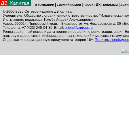
о компании
|
свежий номер
|
проект ДК
|
реклама
|
архи
© 2000-2025 Сетевое издание ДВ Капитал
Учредитель: Общество с ограниченной ответственностью "Издательская ко
И.о. главного редактора: Голубь Андрей Александрович
Адрес: 690014, Приморский край, г. Владивосток, ул. Некрасовская д. 36 «Б»
Телефоны: +7 (423) 245-04-85; Email:
priem@zrpress.ru
Регистрационный номер и дата принятия решения о регистрации: серия Эл
надзору в сфере связи, информационных технологий и массовых коммуник
Содержит информационную продукцию категории 18+.
Политика конфиден