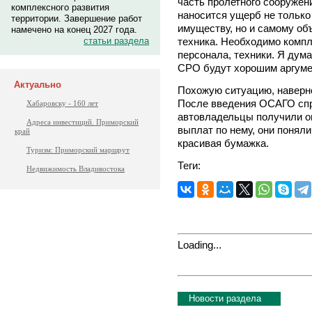
часть пролетного сооружен
комплексного развития
наносится ущерб не только
территории. Завершение работ
имуществу, но и самому объ
намечено на конец 2027 года.
техника. Необходимо компл
статьи раздела
персонала, техники. Я дум
СРО будут хорошим аргуме
Актуально
Похожую ситуацию, наверно
После введения ОСАГО спр
Хабаровску - 160 лет
автовладельцы получили оп
Адреса инвестиций. Приморский
выплат по нему, они поняли
край
красивая бумажка.
Туризм: Приморский маршрут
Теги:
Недвижимость Владивостока
Loading...
Новости раздела