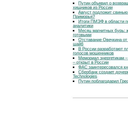
Путин объявил о возвращ
хищников из России
Август подложит свинью:
Приморья?
Итоги ПМЭФ в области г
аналитики
Месяц магнитных бурь: 
готовыми
Отставание Овечкина от 
шайб
В России разработают п
голосов мошенников
Мемориал энергетикам –
– открыт в России
ФАС заинтересовался кн
Сбербанк создает дочер
Technologies
Путин поблагодарил Гре