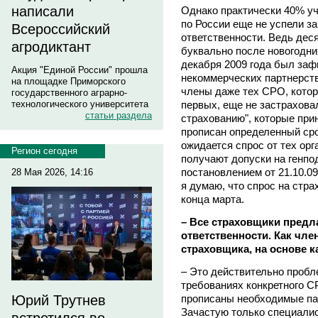
написали
Однако практически 40% уч
по России еще не успели з
Всероссийский
ответственности. Ведь де
агродиктант
буквально после новогодни
декабря 2009 года был заф
Акция "Единой России" прошла
некоммерческих партнерств
на площадке Приморского
члены даже тех СРО, кото
государственного аграрно-
первых, еще не застраховал
технологического университета
статьи раздела
страхованию", которые при
прописан определенный сро
ожидается спрос от тех ор
Регион сегодня
получают допуски на генпо
постановлением от 21.10.09
28 Мая 2026, 14:16
я думаю, что спрос на стра
конца марта.
– Все страховщики предл
ответственности. Как чл
страховщика, на основе к
– Это действительно пробле
требованиях конкретного С
прописаны необходимые па
Юрий Трутнев
Зачастую только специалис