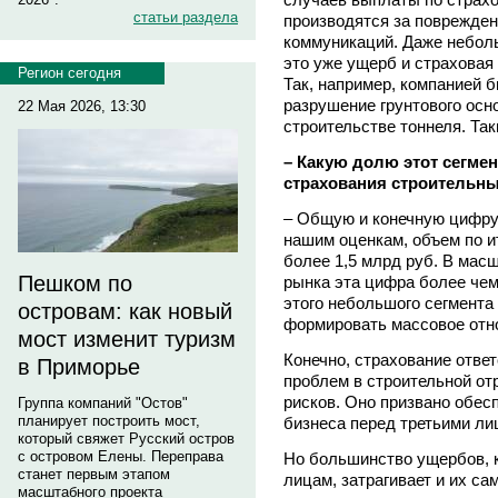
статьи раздела
производятся за поврежден
коммуникаций. Даже неболь
это уже ущерб и страховая
Регион сегодня
Так, например, компанией б
разрушение грунтового осн
22 Мая 2026, 13:30
строительстве тоннеля. Так
– Какую долю этот сегмен
страхования строительны
– Общую и конечную цифру 
нашим оценкам, объем по ит
более 1,5 млрд руб. В масш
Пешком по
рынка эта цифра более чем
этого небольшого сегмента 
островам: как новый
формировать массовое отн
мост изменит туризм
Конечно, страхование ответ
в Приморье
проблем в строительной отр
рисков. Оно призвано обес
Группа компаний "Остов"
планирует построить мост,
бизнеса перед третьими ли
который свяжет Русский остров
с островом Елены. Переправа
Но большинство ущербов, 
станет первым этапом
лицам, затрагивает и их са
масштабного проекта