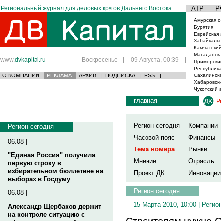
Региональный журнал для деловых кругов Дальнего Востока
АТР
Р
Амурская о
Бурятия
Еврейская 
Забайкаль
Камчатский
Магаданска
www.
dvkapital.ru
Воскресенье
|
09 Августа, 00:39
|
Приморски
Республика
О КОМПАНИИ
РЕКЛАМА
АРХИВ
|
ПОДПИСКА
|
RSS
|
Сахалинска
Хабаровски
Чукотский 
главная
Р
Регион сегодня
Компании
Регион сегодня
Часовой пояс
Финансы
06.08 |
Тема номера
Рынки
"Единая Россия" получила
Мнение
Отрасль
первую строку в
избирательном бюллетене на
Проект ДК
Инновации
выборах в Госдуму
Регион сегодня
06.08 |
15 Марта 2010, 10:00 |
Регио
Александр Щербаков держит
на контроле ситуацию с
Строителям нужна 