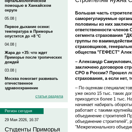
офтальмологической
помощью в Ханкайском
округе
Большая часть строителе
саморегулируемые органи
05.08 |
половины из них заключ
Первое дыхание осени:
ответственности членов 
температура в Приморье
сегмента страхования "ДК
опустится до +8 °C
группы по взаимодействи
04.08 |
страховщиков, генераль
общества "ГЕФЕСТ" Ал
Жара до +35: что ждет
Приморье после тропических
– Александр Самуилович, 
дождей
заключено договоров стр
03.08 |
СРО в России? Прошел ли
страхования, а если нет, 
Москва помогает развивать
отечественное
– По оценкам специалистов
здравоохранение
уже около 15 тыс. таких до
статьи раздела
приходится более 1 тыс. Н
начинает набирать обороты
работает с такими крупней
Регион сегодня
объединение строителей Пр
29 Мая 2026, 16:37
объединение строителей",
"Межрегионального объедин
Студенты Приморья