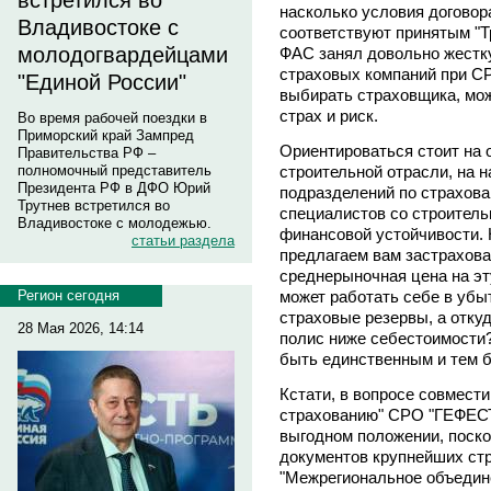
встретился во
насколько условия договор
Владивостоке с
соответствуют принятым "Т
молодогвардейцами
ФАС занял довольно жестк
страховых компаний при С
"Единой России"
выбирать страховщика, мож
страх и риск.
Во время рабочей поездки в
Приморский край Зампред
Ориентироваться стоит на 
Правительства РФ –
строительной отрасли, на 
полномочный представитель
Президента РФ в ДФО Юрий
подразделений по страхова
Трутнев встретился во
специалистов со строитель
Владивостоке с молодежью.
финансовой устойчивости. 
статьи раздела
предлагаем вам застраховат
среднерыночная цена на эт
может работать себе в убы
Регион сегодня
страховые резервы, а откуд
28 Мая 2026, 14:14
полис ниже себестоимости?
быть единственным и тем 
Кстати, в вопросе совмест
страхованию" СРО "ГЕФЕСТ"
выгодном положении, поск
документов крупнейших стр
"Межрегиональное объедине