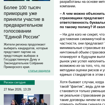
разработаны на основе ме
компании.
Более 100 тысяч
приморцев уже
– А чем можно объяснить 
страховщики предлагают 
приняли участие в
ответственность буквальн
предварительном
по такому полису? И скол
голосовании
– Ни для кого не секрет, ч
"Единой России"
достижения сиюминутной вы
частности, они предлагают
Жители региона продолжают
минимальные страховые вз
выбирать кандидатов, которые
ничтожный объем страховог
представят партию на
предстоящих выборах в
планируют в будущем выпл
Государственную Думу и
рынок уже успел наполнить
Законодательное Собрание
возможно из-за того, что, п
Приморского края.
методики оценки рисков и у
статьи раздела
единых стандартов в этом 
Хотя бывают случаи, когда
Регион сегодня
такой "фантик", ведь для 
27 Мая 2026, 13:29
становится только уменьше
не реальное страхование ри
такие договоры ничем не с
отвечать рублем сначала с