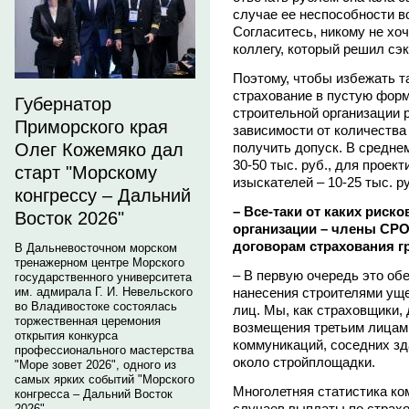
случае ее неспособности в
Согласитесь, никому не хоч
коллегу, который решил сэк
Поэтому, чтобы избежать т
страхование в пустую форм
Губернатор
строительной организации 
Приморского края
зависимости от количества 
получить допуск. В средне
Олег Кожемяко дал
30-50 тыс. руб., для проект
старт "Морскому
изыскателей – 10-25 тыс. р
конгрессу – Дальний
– Все-таки от каких рис
Восток 2026"
организации – члены СРО
договорам страхования г
В Дальневосточном морском
тренажерном центре Морского
– В первую очередь это об
государственного университета
нанесения строителями ущ
им. адмирала Г. И. Невельского
во Владивостоке состоялась
лиц. Мы, как страховщики,
торжественная церемония
возмещения третьим лицам
открытия конкурса
коммуникаций, соседних зд
профессионального мастерства
около стройплощадки.
"Море зовет 2026", одного из
самых ярких событий "Морского
Многолетняя статистика ком
конгресса – Дальний Восток
случаев выплаты по страхо
2026".