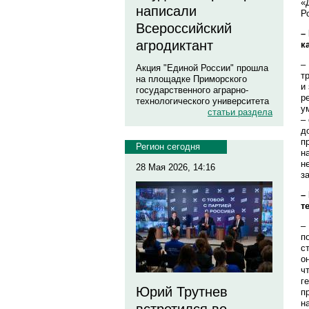
«
написали
Р
Всероссийский
–
агродиктант
к
–
Акция "Единой России" прошла
т
на площадке Приморского
и
государственного аграрно-
р
технологического университета
у
статьи раздела
–
д
п
Регион сегодня
н
н
28 Мая 2026, 14:16
з
–
т
–
п
с
о
ч
г
Юрий Трутнев
п
н