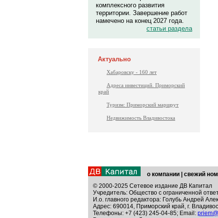
комплексного развития
территории. Завершение работ
намечено на конец 2027 года.
статьи раздела
Актуально
Хабаровску - 160 лет
Адреса инвестиций. Приморский
край
Туризм: Приморский маршрут
Недвижимость Владивостока
о компании
|
свежий ном
© 2000-2025 Сетевое издание ДВ Капитал
Учредитель: Общество с ограниченной отве
И.о. главного редактора: Голубь Андрей Але
Адрес: 690014, Приморский край, г. Владивос
Телефоны: +7 (423) 245-04-85; Email:
priem@