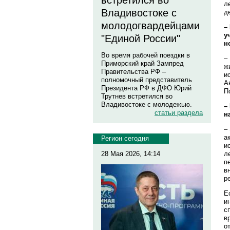
встретился во
л
Владивостоке с
д
молодогвардейцами
–
у
"Единой России"
н
Во время рабочей поездки в
–
Приморский край Зампред
ж
Правительства РФ –
и
полномочный представитель
А
Президента РФ в ДФО Юрий
П
Трутнев встретился во
Владивостоке с молодежью.
–
статьи раздела
н
–
а
Регион сегодня
и
л
28 Мая 2026, 14:14
п
в
р
Е
и
с
в
о