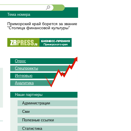
Тема номера
Приморский край борется за звание
"Столица финансовой культуры"
Опрос
Спецпроекты
Интервью
Аналитика
Наши партнеры
Администрации
Сми
Полезные ссылки
Статистика