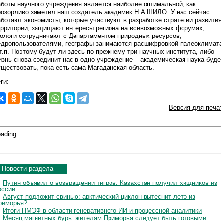
аботы научного учреждения является наиболее оптимальной, как
розорливо заметил наш создатель академик Н.А.ШИЛО. У нас сейчас
аботают экономисты, которые участвуют в разработке стратегии развити
ерритории, защищают интересы региона на всевозможных форумах,
еологи сотрудничают с Департаментом природных ресурсов,
едропользователями, географы занимаются расшифровкой палеоклимат
 т.п. Поэтому будут ли здесь по-прежнему три научных института, либо
изнь снова соединит нас в одно учреждение – академическая наука буде
уществовать, пока есть сама Магаданская область.
ги:
Версия для печа
ading...
Новости раздела
Путин объявил о возвращении тигров: Казахстан получил хищников из
оссии
Август подложит свинью: арктический циклон вытеснит лето из
риморья?
Итоги ПМЭФ в области генеративного ИИ и процессной аналитики
Месяц магнитных бурь: жителям Приморья следует быть готовыми