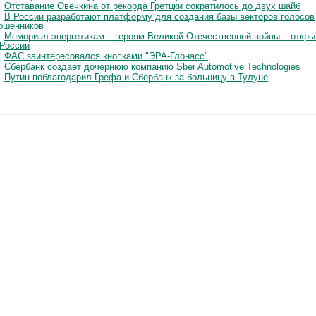
Отставание Овечкина от рекорда Гретцки сократилось до двух шайб
В России разработают платформу для создания базы векторов голосов
ошенников
Мемориал энергетикам – героям Великой Отечественной войны – откры
 России
ФАС заинтересовался кнопками "ЭРА-Глонасс"
Сбербанк создает дочернюю компанию Sber Automotive Technologies
Путин поблагодарил Грефа и Сбербанк за больницу в Тулуне