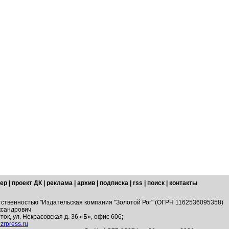
ер
|
проект ДК
|
реклама
|
архив
|
подписка
|
rss
|
поиск
|
контакты
тственностью "Издательская компания "Золотой Рог" (ОГРН 1162536095358)
ксандрович
ток, ул. Некрасовская д. 36 «Б», офис 606;
zrpress.ru