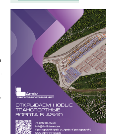
и
я
е