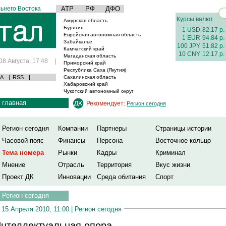
ьнего Востока
АТР
РФ
ДФО
Курсы валют
Амурская область
Бурятия
1 USD
82.17 р.
Еврейская автономная область
1 EUR
94.84 р.
Забайкалье
100 JPY
51.82 р.
Камчатский край
10 CNY
12.17 р.
Магаданская область
08 Августа, 17:48
|
Приморский край
Республика Саха (Якутия)
А
|
RSS
|
Сахалинская область
Хабаровский край
Чукотский автономный округ
главная
Рекомендует:
Регион сегодня
Регион сегодня
Компании
Партнеры
Страницы истории
Часовой пояс
Финансы
Персона
Восточное кольцо
Тема номера
Рынки
Кадры
Криминал
Мнение
Отрасль
Территория
Вкус жизни
Проект ДК
Инновации
Среда обитания
Спорт
Регион сегодня
15 Апреля 2010, 11:00 |
Регион сегодня
нтеллектуальная опора