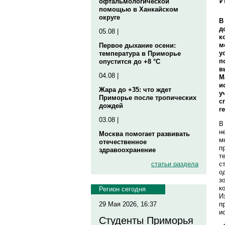
офтальмологической
помощью в Ханкайском
округе
В
д
05.08 |
к
м
Первое дыхание осени:
у
температура в Приморье
п
опустится до +8 °C
в
04.08 |
М
и
Жара до +35: что ждет
у
Приморье после тропических
с
дождей
г
03.08 |
В
н
Москва помогает развивать
м
отечественное
п
здравоохранение
т
с
статьи раздела
о
з
к
Регион сегодня
И
п
29 Мая 2026, 16:37
и
Студенты Приморья