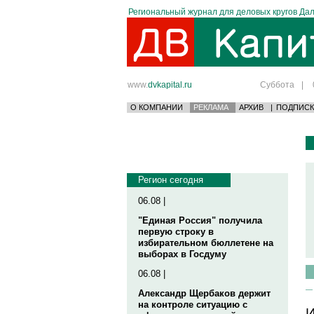
Региональный журнал для деловых кругов Дал
www.
dvkapital.ru
Суббота
|
О КОМПАНИИ
РЕКЛАМА
АРХИВ
|
ПОДПИСК
Регион сегодня
06.08 |
"Единая Россия" получила
первую строку в
избирательном бюллетене на
выборах в Госдуму
06.08 |
Александр Щербаков держит
на контроле ситуацию с
И