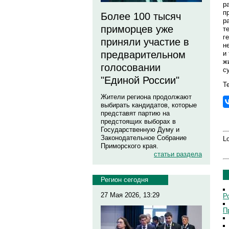
р
п
Более 100 тысяч
р
приморцев уже
т
г
приняли участие в
н
предварительном
и
ж
голосовании
с
"Единой России"
Те
Жители региона продолжают
выбирать кандидатов, которые
представят партию на
предстоящих выборах в
Государственную Думу и
Законодательное Собрание
Lo
Приморского края.
статьи раздела
Регион сегодня
27 Мая 2026, 13:29
Р
П