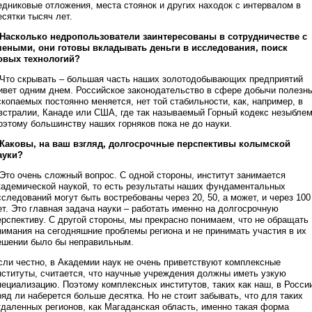
едниковые отложения, места стоянок и других находок с интервалом в
есятки тысяч лет.
 Насколько недропользователи заинтересованы в сотрудничестве с
чеными, они готовы вкладывать деньги в исследования, поиск
овых технологий?
 Что скрывать – большая часть наших золотодобывающих предприятий
ивет одним днем. Российское законодательство в сфере добычи полезн
скопаемых постоянно меняется, нет той стабильности, как, например, в
встралии, Канаде или США, где так называемый Горный кодекс незыблем
оэтому большинству наших горняков пока не до науки.
 Каковы, на ваш взгляд, долгосрочные перспективы колымской
ауки?
 Это очень сложный вопрос. С одной стороны, институт занимается
кадемической наукой, то есть результаты наших фундаментальных
сследований могут быть востребованы через 20, 50, а может, и через 100
ет. Это главная задача науки – работать именно на долгосрочную
ерспективу. С другой стороны, мы прекрасно понимаем, что не обращать
нимания на сегодняшние проблемы региона и не принимать участия в их
ешении было бы неправильным.
сли честно, в Академии наук не очень приветствуют комплексные
нституты, считается, что научные учреждения должны иметь узкую
пециализацию. Поэтому комплексных институтов, таких как наш, в Росси
ряд ли наберется больше десятка. Но не стоит забывать, что для таких
тдаленных регионов, как Магаданская область, именно такая форма