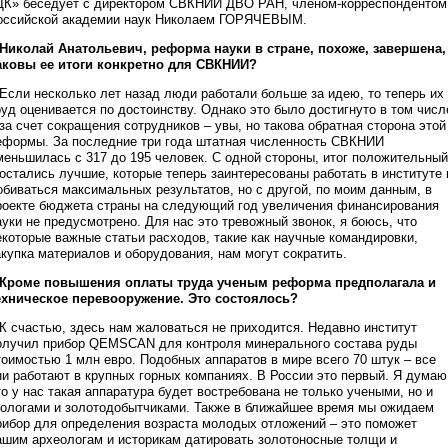
ДК» беседует с директором СВКНИИ ДВО РАН, членом-корреспондентом
оссийской академии наук Николаем ГОРЯЧЕВЫМ.
 Николай Анатольевич, реформа науки в стране, похоже, завершена,
аковы ее итоги конкретно для СВКНИИ?
 Если несколько лет назад люди работали больше за идею, то теперь их
руд оценивается по достоинству. Однако это было достигнуто в том числ
 за счет сокращения сотрудников – увы, но такова обратная сторона этой
еформы. За последние три года штатная численность СВКНИИ
меньшилась с 317 до 195 человек. С одной стороны, итог положительный
 остались лучшие, которые теперь заинтересованы работать в институте 
обиваться максимальных результатов, но с другой, по моим данным, в
роекте бюджета страны на следующий год увеличения финансирования
ауки не предусмотрено. Для нас это тревожный звонок, я боюсь, что
екоторые важные статьи расходов, такие как научные командировки,
акупка материалов и оборудования, нам могут сократить.
 Кроме повышения оплаты труда ученым реформа предполагала и
ехническое перевооружение. Это состоялось?
 К счастью, здесь нам жаловаться не приходится. Недавно институт
олучил прибор QEMSCAN для контроля минерального состава руды
тоимостью 1 млн евро. Подобных аппаратов в мире всего 70 штук – все
ни работают в крупных горных компаниях. В России это первый. Я думаю
то у нас такая аппаратура будет востребована не только учеными, но и
еологами и золотодобытчиками. Также в ближайшее время мы ожидаем
рибор для определения возраста молодых отложений – это поможет
ашим археологам и историкам датировать золотоносные толщи и