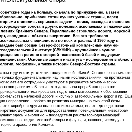
 советские годы на Колыму, сначала по принуждению, а затем
обровольно, прибывали сотни лучших ученых страны, перед
оторыми ставились серьезные задачи – поиск, разведка и освоение
есторождений золота и других полезных ископаемых в тяжелейших
словиях Крайнего Севера. Параллельно строились дороги, морской
орт, аэродромы, объекты энергетики. Все это требовало
ысококлассных специалистов во всех отраслях. В 1960 году в
агадане был создан Северо-Восточный комплексный научно-
сследовательский институт (СВКНИИ) – крупнейшее научное
чреждение в регионе с мощной технической базой и ведущими
пециалистами. Основные задачи института – исследования в област
еологии, геофизики, а также истории Северо-Востока страны.
 этом году институт отметил полувековой юбилей. Сегодня он занимаетс
е только фундаментальными научными исследованиями, на протяжении
ногих лет его сотрудники участвуют в разработке экономических
рогнозов развития области – это детальная проработка проектов
ерриториального планирования, подготовка материалов к обоснованию
троительства железной дороги и крупных автомобильных дорог и пр. Ещ
дно направление – работа по развитию минерально-сырьевой базы –
олото, серебро и другие полезные ископаемые, вплоть до подготовки
онкретных документов для предоставления потенциальным инвесторам.
зучают здесь и экологию – последствия работы горнодобывающей
ромышленности для местной флоры и фауны, и, наконец, исследуют
сторию и археологию Колымы.