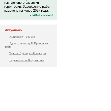
комплексного развития
территории. Завершение работ
намечено на конец 2027 года.
статьи раздела
Актуально
Хабаровску - 160 лет
Адреса инвестиций. Приморский
край
Туризм: Приморский маршрут
Недвижимость Владивостока