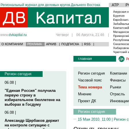
Региональный журнал для деловых кругов Дальнего Востока
АТР
Р
Амурская о
Бурятия
Еврейская 
Забайкаль
Камчатский
Магаданска
www.
dvkapital.ru
Четверг
|
06 Августа, 21:46
|
Приморски
Республика
О КОМПАНИИ
РЕКЛАМА
АРХИВ
|
ПОДПИСКА
|
RSS
|
Сахалинска
Хабаровски
Чукотский 
главная
Р
Регион сегодня
Компании
Регион сегодня
Часовой пояс
Финансы
06.08 |
Тема номера
Рынки
"Единая Россия" получила
Мнение
Отрасль
первую строку в
избирательном бюллетене на
Проект ДК
Инновации
выборах в Госдуму
Регион сегодня
06.08 |
15 Мая 2010, 11:00 |
Регион 
Александр Щербаков держит
на контроле ситуацию с
Открыть границу