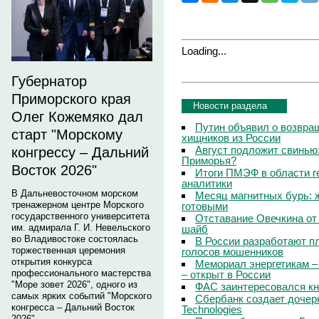
Loading...
Губернатор
Приморского края
Новости раздела
Олег Кожемяко дал
Путин объявил о возвращ
старт "Морскому
хищников из России
Август подложит свинью:
конгрессу – Дальний
Приморья?
Восток 2026"
Итоги ПМЭФ в области г
аналитики
В Дальневосточном морском
Месяц магнитных бурь: 
тренажерном центре Морского
готовыми
государственного университета
Отставание Овечкина от 
им. адмирала Г. И. Невельского
шайб
во Владивостоке состоялась
В России разработают п
торжественная церемония
голосов мошенников
открытия конкурса
Мемориал энергетикам –
профессионального мастерства
– открыт в России
"Море зовет 2026", одного из
ФАС заинтересовался кн
самых ярких событий "Морского
Сбербанк создает дочер
конгресса – Дальний Восток
Technologies
2026".