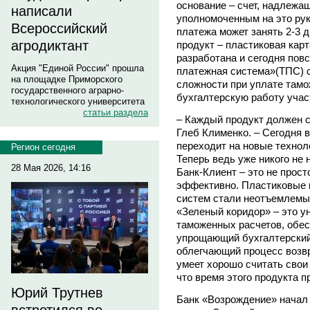
основание – счет, надлеж
написали
уполномоченным на это ру
Всероссийский
платежа может занять 2-3 д
агродиктант
продукт – пластиковая кар
разработана и сегодня по
Акция "Единой России" прошла
платежная система»(ТПС) с
на площадке Приморского
сложности при уплате тамо
государственного аграрно-
бухгалтерскую работу учас
технологического университета
статьи раздела
– Каждый продукт должен с
Глеб Клименко. – Сегодня 
переходит на новые технол
Регион сегодня
Теперь ведь уже никого не 
28 Мая 2026, 14:16
Банк-Клиент – это не прост
эффективно. Пластиковые 
систем стали неотъемлемы
«Зеленый коридор» – это у
таможенных расчетов, обе
упрощающий бухгалтерский 
облегчающий процесс возвр
умеет хорошо считать свои
что время этого продукта п
Юрий Трутнев
Банк «Возрождение» начал