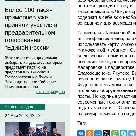
платежи проходят сразу в 
Более 100 тысяч
классификацией. Чек, кото
приморцев уже
содержит в себе всю необ
основанием для возмещени
приняли участие в
предварительном
Терминалы «Таможенной пл
от телефонных линий, но 
голосовании
использовать карту можно 
"Единой России"
«таможенной глубинке». Се
электронных терминалов на
Жители региона продолжают
большинстве пунктов пропу
выбирать кандидатов, которые
Хабаровске, Владивостоке,
представят партию на
предстоящих выборах в
Благовещенске, Якутске, Б
Государственную Думу и
неуклонно расти – между Т
Законодательное Собрание
Федеральной таможенной сл
Приморского края.
что новым оборудованием в
статьи раздела
посты. Но крупные участник
современные технологии пр
Регион сегодня
подать заявку, и ТПС опера
например, произошло на дн
27 Мая 2026, 13:29
Теги: