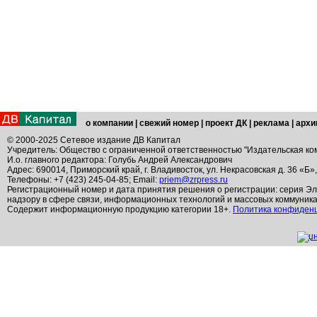
о компании
|
свежий номер
|
проект ДК
|
реклама
|
архи
© 2000-2025 Сетевое издание ДВ Капитал
Учредитель: Общество с ограниченной ответственностью "Издательская ко
И.о. главного редактора: Голубь Андрей Александрович
Адрес: 690014, Приморский край, г. Владивосток, ул. Некрасовская д. 36 «Б»
Телефоны: +7 (423) 245-04-85; Email:
priem@zrpress.ru
Регистрационный номер и дата принятия решения о регистрации: серия Эл
надзору в сфере связи, информационных технологий и массовых коммуник
Содержит информационную продукцию категории 18+.
Политика конфиден