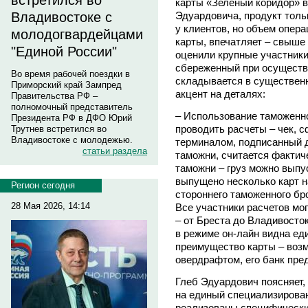
встретился во
карты «Зеленый коридор» в
Эдуардовича, продукт толь
Владивостоке с
у клиентов, но объем опер
молодогвардейцами
карты, впечатляет – свыше
"Единой России"
оценили крупные участники
сбереженный при осуществ
Во время рабочей поездки в
складывается в существен
Приморский край Зампред
акцент на деталях:
Правительства РФ –
полномочный представитель
– Использование таможенно
Президента РФ в ДФО Юрий
проводить расчеты – чек,
Трутнев встретился во
Владивостоке с молодежью.
терминалом, подписанный 
статьи раздела
таможни, считается фактич
таможни – груз можно выпу
выпущено несколько карт н
Регион сегодня
стороннего таможенного бр
28 Мая 2026, 14:14
Все участники расчетов мо
– от Бреста до Владивосток
в режиме он-лайн видна ед
преимущество карты – воз
овердрафтом, его банк пре
Глеб Эдуардович поясняет,
на единый специализирован
реализованы специфически