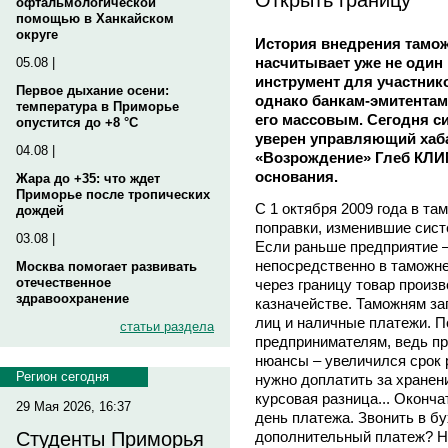
офтальмологической
помощью в Ханкайском
округе
История внедрения тамо
насчитывает уже не один 
05.08 |
инструмент для участник
Первое дыхание осени:
однако банкам-эмитентам
температура в Приморье
его массовым. Сегодня си
опустится до +8 °C
уверен управляющий хаб
04.08 |
«Возрождение» Глеб КЛИ
основания.
Жара до +35: что ждет
Приморье после тропических
С 1 октября 2009 года в т
дождей
поправки, изменившие сис
03.08 |
Если раньше предприятие –
непосредственно в таможне
Москва помогает развивать
отечественное
через границу товар произ
здравоохранение
казначействе. Таможням з
лиц и наличные платежи. 
статьи раздела
предпринимателям, ведь пр
нюансы – увеличился срок
Регион сегодня
нужно доплатить за хранен
курсовая разница... Оконч
29 Мая 2026, 16:37
день платежа. Звонить в б
дополнительный платеж? Но
Студенты Приморья