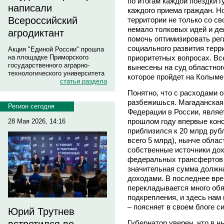
по итогам каждой поездки г
написали
каждого приема граждан. 
Всероссийский
территории не только со с
немало толковых идей и де
агродиктант
помочь оптимизировать ре
социального развития терр
Акция "Единой России" прошла
приоритетных вопросах. Вс
на площадке Приморского
государственного аграрно-
вынесены на суд областног
технологического университета
которое пройдет на Колыме
статьи раздела
Понятно, что с расходами о
разбежишься. Магаданская о
Регион сегодня
Федерации в России, являе
прошлом году впервые кон
28 Мая 2026, 14:16
приблизился к 20 млрд руб
всего 5 млрд), нынче облас
собственные источники дох
федеральных трансфертов 
значительная сумма должн
доходами. В последнее вре
перекладывается много обя
подкрепления, и здесь нам
– поясняет в своем блоге с
Юрий Трутнев
Губернатор уверен, что в 