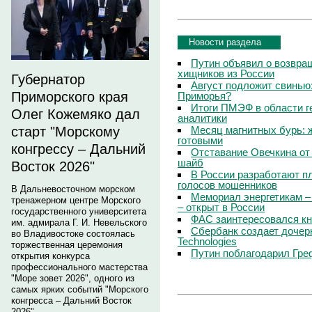
Новости раздела
Путин объявил о возвращ
хищников из России
Губернатор
Август подложит свинью:
Приморского края
Приморья?
Итоги ПМЭФ в области г
Олег Кожемяко дал
аналитики
Месяц магнитных бурь: 
старт "Морскому
готовыми
конгрессу – Дальний
Отставание Овечкина от 
шайб
Восток 2026"
В России разработают п
голосов мошенников
В Дальневосточном морском
Мемориал энергетикам –
тренажерном центре Морского
– открыт в России
государственного университета
ФАС заинтересовался кн
им. адмирала Г. И. Невельского
Сбербанк создает дочер
во Владивостоке состоялась
Technologies
торжественная церемония
Путин поблагодарил Гре
открытия конкурса
профессионального мастерства
"Море зовет 2026", одного из
самых ярких событий "Морского
конгресса – Дальний Восток
2026".