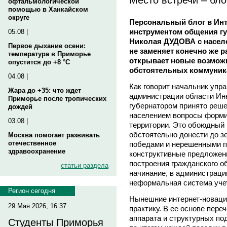
офтальмологической
помощью в Ханкайском
округе
Персональный блог в Ин
инструментом общения гу
05.08 |
Николая ДУДОВА с насел
Первое дыхание осени:
не заменяет конечно же р
температура в Приморье
открывает новые возмож
опустится до +8 °C
обстоятельных коммуник
04.08 |
Как говорит начальник упр
Жара до +35: что ждет
администрации области Ин
Приморье после тропических
губернатором принято реше
дождей
населением вопросы форми
03.08 |
территории. Это обоюдный 
обстоятельно донести до зе
Москва помогает развивать
отечественное
победами и нерешенными п
здравоохранение
конструктивные предложени
построения гражданского о
статьи раздела
начинание, в администраци
неформальная система учет
Регион сегодня
Нынешние интернет-новац
29 Мая 2026, 16:37
практику. В ее основе пере
аппарата и структурных по
Студенты Приморья