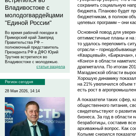
встретился во
сохранить социальную нап
Владивостоке с
бюджета. Планово будет п
молодогвардейцами
бюджетникам, в полном об
"Единой России"
целевых программ – они ка
Основной повод для уверен
Во время рабочей поездки в
оптимистичные планы и на э
Приморский край Зампред
Правительства РФ –
то удалось переломить сит
полномочный представитель
отрасли – горнодобывающей
Президента РФ в ДФО Юрий
«Кварцевый», «Биркачан»,
Трутнев встретился во
«Конго» в области наметил
Владивостоке с молодежью.
драгметалла. По итогам 20
статьи раздела
Магаданской области вырос
Хорошую динамику показал
Регион сегодня
на 21% увеличился объем т
есть рост в агропромышлен
28 Мая 2026, 14:14
А показатели таких сфер, к
общественного питания, св
свидетельствуют о развитии
бизнеса. За год в области 
безработицы, составив все
архиважный вопрос. Как соо
Колыме снизился показател