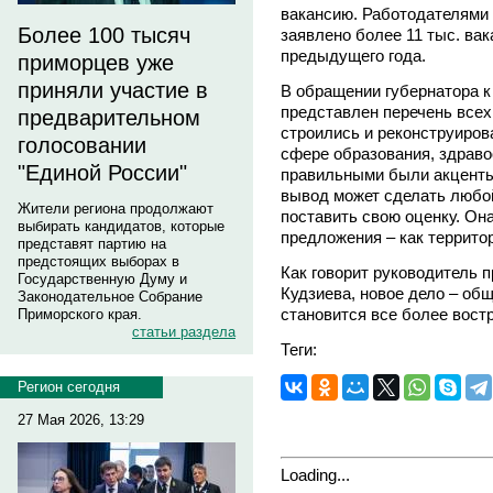
вакансию. Работодателями
Более 100 тысяч
заявлено более 11 тыс. ва
предыдущего года.
приморцев уже
приняли участие в
В обращении губернатора к
представлен перечень всех
предварительном
строились и реконструирова
голосовании
сфере образования, здраво
"Единой России"
правильными были акценты
вывод может сделать любо
Жители региона продолжают
поставить свою оценку. Он
выбирать кандидатов, которые
предложения – как территор
представят партию на
предстоящих выборах в
Как говорит руководитель 
Государственную Думу и
Кудзиева, новое дело – об
Законодательное Собрание
становится все более вост
Приморского края.
статьи раздела
Теги:
Регион сегодня
27 Мая 2026, 13:29
Loading...