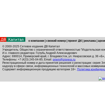
о компании
|
свежий номер
|
проект ДК
|
реклама
|
архи
© 2000-2025 Сетевое издание ДВ Капитал
Учредитель: Общество с ограниченной ответственностью "Издательская ко
И.о. главного редактора: Голубь Андрей Александрович
Адрес: 690014, Приморский край, г. Владивосток, ул. Некрасовская д. 36 «Б»
Телефоны: +7 (423) 245-04-85; Email:
priem@zrpress.ru
Регистрационный номер и дата принятия решения о регистрации: серия Эл
надзору в сфере связи, информационных технологий и массовых коммуник
Содержит информационную продукцию категории 18+.
Политика конфиден