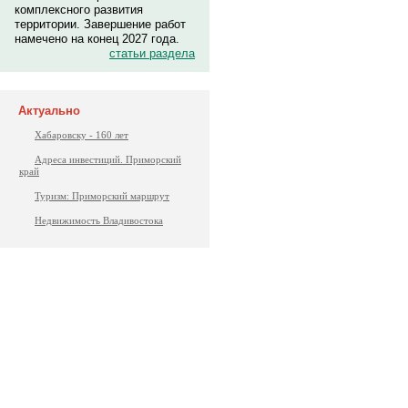
комплексного развития
территории. Завершение работ
намечено на конец 2027 года.
статьи раздела
Актуально
Хабаровску - 160 лет
Адреса инвестиций. Приморский
край
Туризм: Приморский маршрут
Недвижимость Владивостока