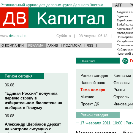
Региональный журнал для деловых кругов Дальнего Востока
АТР
Р
Амурская о
Бурятия
Еврейская 
Забайкаль
Камчатский
Магаданска
www.
dvkapital.ru
Суббота
|
08 Августа, 06:18
|
Приморски
Республика
О КОМПАНИИ
РЕКЛАМА
АРХИВ
|
ПОДПИСКА
|
RSS
|
Сахалинска
Хабаровски
Чукотский 
главная
Р
Регион сегодня
Компании
Регион сегодня
Часовой пояс
Финансы
06.08 |
Тема номера
Рынки
"Единая Россия" получила
Мнение
Отрасль
первую строку в
избирательном бюллетене на
Проект ДК
Инновации
выборах в Госдуму
Регион сегодня
06.08 |
17 Февраля 2011, 10:00 |
Рег
Александр Щербаков держит
на контроле ситуацию с
Место встречи – бло