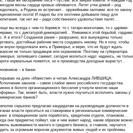
ис. Наши же бескрайние леса – пустые, все зверье извели. И каждый год
риходом весны сердце кровью обливается. Летят утки домой – род
родолжать, а Родина их встречает... оружейными залпами: все по закону
ицензионная охота! И ладно бы эти охотники добывали пищу для
ропитания, так нет же – ради собственного удовольствия палят...
 еще мы всегда с чем-то боремся: то с татаро-монголами, то с царями-
оярами, то с диктатурой-демократией... Упиваемся этой борьбой, гордим
ю. А в итоге? Созданное ранее – разрушено, все вынуждены только
орговать, достойные рабочие места создавать некому. Но я хочу, чтобы
ои внуки продолжали жить в Приморье, и верю, что их будут ждать
акансии не только продавцов или охранников. Поэтому на губернатора
риморья, затеявшего саммит, сегодня молиться надо: надеюсь, не тольк
ороги нормальные появятся, но и производства доходные вырастут...
иновников – в банки
ткрываю на днях «Известия» и читаю Александра ЛИВШИЦА:
Исполнение законов – самое слабое звено российского государства.
менно в болоте организационного бессилия утонули многие наши
еформы». Так, может быть, власти нужно поучиться исполнять законы у
оммерческих банков?
 вполне серьезно предлагаю кандидатам на руководящие должности в
рганах власти проситься на стажировки в региональные коммерческие
анки: в операционном зале поработать, кредитном отделе, плановом...
огда они предметно поймут, как и чем живет народ, каким образом можно
омочь выживаемости малого и среднего бизнеса, а главное, научатся
идеть за огромным ворохом документов живых людей и их проблемы.