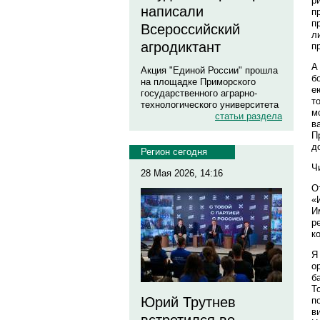
р
написали
п
п
Всероссийский
л
агродиктант
п
А
Акция "Единой России" прошла
б
на площадке Приморского
е
государственного аграрно-
т
технологического университета
м
статьи раздела
в
П
д
Регион сегодня
Ч
28 Мая 2026, 14:16
О
«
И
р
к
Я
о
б
Т
Юрий Трутнев
п
в