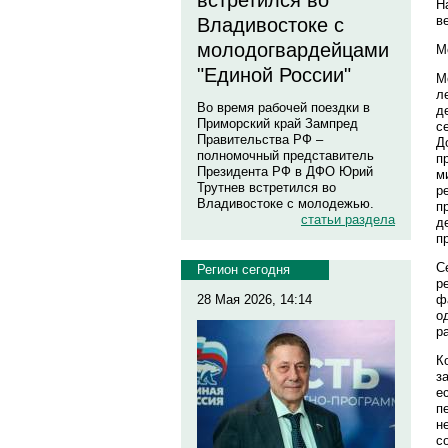
встретился во
Н
в
Владивостоке с
молодогвардейцами
М
"Единой России"
М
л
Во время рабочей поездки в
д
Приморский край Зампред
с
Правительства РФ –
Д
полномочный представитель
п
Президента РФ в ДФО Юрий
м
Трутнев встретился во
р
Владивостоке с молодежью.
п
статьи раздела
д
п
С
Регион сегодня
р
ф
28 Мая 2026, 14:14
о
р
К
з
е
п
н
с