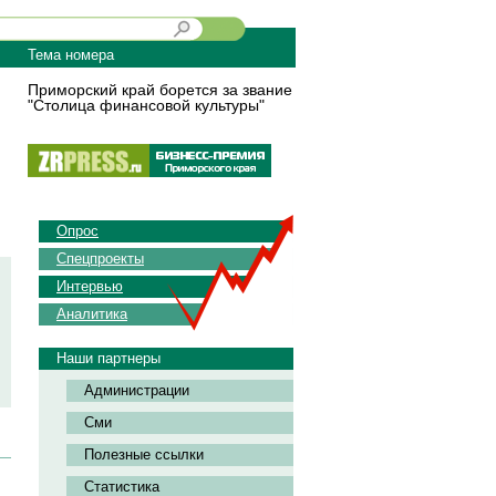
Тема номера
Приморский край борется за звание
"Столица финансовой культуры"
Опрос
Спецпроекты
Интервью
Аналитика
Наши партнеры
Администрации
Сми
Полезные ссылки
Статистика