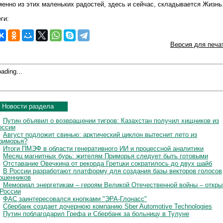
менно из этих маленьких радостей, здесь и сейчас, складывается Жизнь
ги:
Версия для печа
ading...
Новости раздела
Путин объявил о возвращении тигров: Казахстан получил хищников из
оссии
Август подложит свинью: арктический циклон вытеснит лето из
риморья?
Итоги ПМЭФ в области генеративного ИИ и процессной аналитики
Месяц магнитных бурь: жителям Приморья следует быть готовыми
Отставание Овечкина от рекорда Гретцки сократилось до двух шайб
В России разработают платформу для создания базы векторов голосов
ошенников
Мемориал энергетикам – героям Великой Отечественной войны – откры
 России
ФАС заинтересовался кнопками "ЭРА-Глонасс"
Сбербанк создает дочернюю компанию Sber Automotive Technologies
Путин поблагодарил Грефа и Сбербанк за больницу в Тулуне