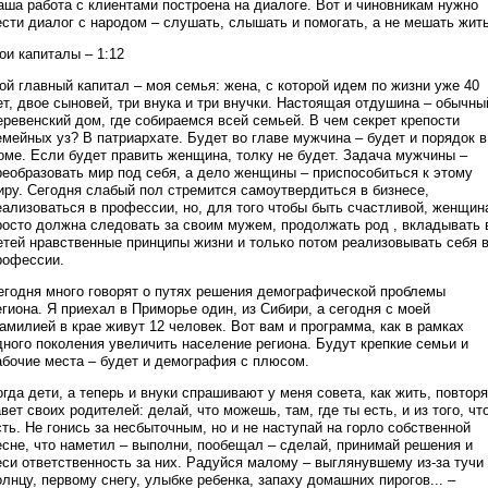
аша работа с клиентами построена на диалоге. Вот и чиновникам нужно
ести диалог с народом – слушать, слышать и помогать, а не мешать жить
ои капиталы – 1:12
ой главный капитал – моя семья: жена, с которой идем по жизни уже 40
ет, двое сыновей, три внука и три внучки. Настоящая отдушина – обычны
еревенский дом, где собираемся всей семьей. В чем секрет крепости
емейных уз? В патриархате. Будет во главе мужчина – будет и порядок в
оме. Если будет править женщина, толку не будет. Задача мужчины –
реобразовать мир под себя, а дело женщины – приспособиться к этому
иру. Сегодня слабый пол стремится самоутвердиться в бизнесе,
еализоваться в профессии, но, для того чтобы быть счастливой, женщин
росто должна следовать за своим мужем, продолжать род , вкладывать 
етей нравственные принципы жизни и только потом реализовывать себя 
рофессии.
егодня много говорят о путях решения демографической проблемы
егиона. Я приехал в Приморье один, из Сибири, а сегодня с моей
амилией в крае живут 12 человек. Вот вам и программа, как в рамках
дного поколения увеличить население региона. Будут крепкие семьи и
абочие места – будет и демография с плюсом.
огда дети, а теперь и внуки спрашивают у меня совета, как жить, повтор
авет своих родителей: делай, что можешь, там, где ты есть, и из того, чт
сть. Не гонись за несбыточным, но и не наступай на горло собственной
есне, что наметил – выполни, пообещал – сделай, принимай решения и
еси ответственность за них. Радуйся малому – выглянувшему из-за тучи
олнцу, первому снегу, улыбке ребенка, запаху домашних пирогов... –