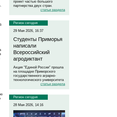
проект частью большого
.
партнерства двух стран.
статьи раздела
Регион сегодня
й
29 Мая 2026, 16:37
Студенты Приморья
написали
а
Всероссийский
в
агродиктант
в
Акция "Единой России" прошла
на площадке Приморского
государственного аграрно-
технологического университета
статьи раздела
яю
Регион сегодня
о
28 Мая 2026, 14:16