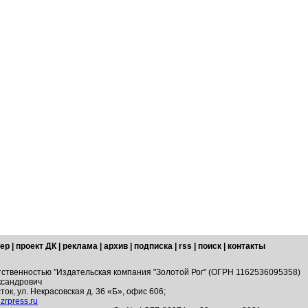
ер
|
проект ДК
|
реклама
|
архив
|
подписка
|
rss
|
поиск
|
контакты
тственностью "Издательская компания "Золотой Рог" (ОГРН 1162536095358)
ксандрович
ток, ул. Некрасовская д. 36 «Б», офис 606;
zrpress.ru