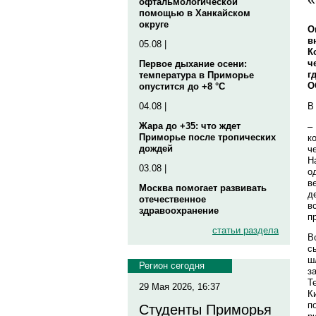
офтальмологической
помощью в Ханкайском
округе
О
в
05.08 |
К
ч
Первое дыхание осени:
г
температура в Приморье
О
опустится до +8 °C
В
04.08 |
Жара до +35: что ждет
–
Приморье после тропических
к
дождей
ч
Н
03.08 |
о
в
Москва помогает развивать
д
отечественное
в
здравоохранение
п
статьи раздела
В
с
ш
Регион сегодня
з
Т
29 Мая 2026, 16:37
К
п
Студенты Приморья