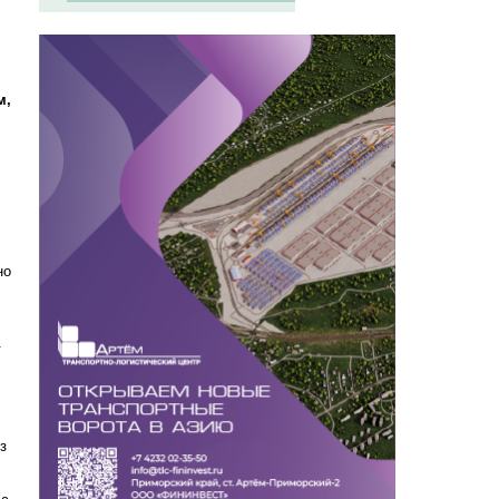
м,
но
.
з