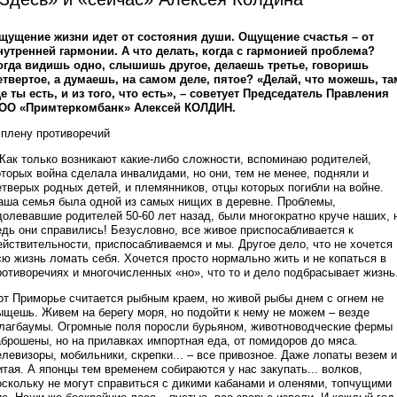
щущение жизни идет от состояния души. Ощущение счастья – от
нутренней гармонии. А что делать, когда с гармонией проблема?
огда видишь одно, слышишь другое, делаешь третье, говоришь
етвертое, а думаешь, на самом деле, пятое? «Делай, что можешь, та
де ты есть, и из того, что есть», – советует Председатель Правления
ОО «Примтеркомбанк» Алексей КОЛДИН.
 плену противоречий
 Как только возникают какие-либо сложности, вспоминаю родителей,
оторых война сделала инвалидами, но они, тем не менее, подняли и
етверых родных детей, и племянников, отцы которых погибли на войне.
аша семья была одной из самых нищих в деревне. Проблемы,
долевавшие родителей 50-60 лет назад, были многократно круче наших, 
едь они справились! Безусловно, все живое приспосабливается к
ействительности, приспосабливаемся и мы. Другое дело, что не хочется
сю жизнь ломать себя. Хочется просто нормально жить и не копаться в
ротиворечиях и многочисленных «но», что то и дело подбрасывает жизнь
от Приморье считается рыбным краем, но живой рыбы днем с огнем не
ыщешь. Живем на берегу моря, но подойти к нему не можем – везде
лагбаумы. Огромные поля поросли бурьяном, животноводческие фермы
аброшены, но на прилавках импортная еда, от помидоров до мяса.
елевизоры, мобильники, скрепки... – все привозное. Даже лопаты везем и
итая. А японцы тем временем собираются у нас закупать... волков,
оскольку не могут справиться с дикими кабанами и оленями, топчущими