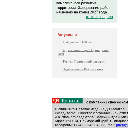
комплексного развития
территории. Завершение работ
намечено на конец 2027 года.
статьи раздела
Актуально
Хабаровску - 160 лет
Адреса инвестиций. Приморский
край
Туризм: Приморский маршрут
Недвижимость Владивостока
о компании
|
свежий ном
© 2000-2025 Сетевое издание ДВ Капитал
Учредитель: Общество с ограниченной отве
И.о. главного редактора: Голубь Андрей Але
Адрес: 690014, Приморский край, г. Владивос
Телефоны: +7 (423) 245-04-85; Email:
priem@