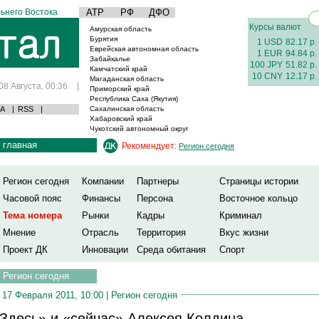
ьнего Востока
АТР
РФ
ДФО
Курсы валют
Амурская область
Бурятия
1 USD
82.17 р.
Еврейская автономная область
1 EUR
94.84 р.
Забайкалье
100 JPY
51.82 р.
Камчатский край
10 CNY
12.17 р.
Магаданская область
08 Августа, 00:36
|
Приморский край
Республика Саха (Якутия)
А
|
RSS
|
Сахалинская область
Хабаровский край
Чукотский автономный округ
главная
Рекомендует:
Регион сегодня
Регион сегодня
Компании
Партнеры
Страницы истории
Часовой пояс
Финансы
Персона
Восточное кольцо
Тема номера
Рынки
Кадры
Криминал
Мнение
Отрасль
Территория
Вкус жизни
Проект ДК
Инновации
Среда обитания
Спорт
Регион сегодня
17 Февраля 2011, 10:00 |
Регион сегодня
Здесь» и «сейчас» Алексея Колдина