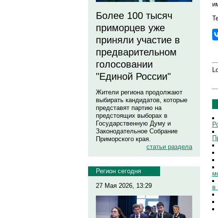
и
Более 100 тысяч
Те
приморцев уже
приняли участие в
предварительном
голосовании
Lo
"Единой России"
Жители региона продолжают
выбирать кандидатов, которые
представят партию на
предстоящих выборах в
Государственную Думу и
Р
Законодательное Собрание
П
Приморского края.
статьи раздела
Регион сегодня
м
27 Мая 2026, 13:29
в