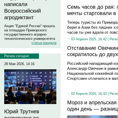
написали
Семь часов до рая:
Всероссийский
мечты стартовали в
агродиктант
Теперь туристы из Приморь
Акция "Единой России" прошла
берег в Азии без лишних хл
на площадке Приморского
часов ты уже вдали от пов
государственного аграрно-
технологического университета
03 Апреля 2025, 16:42 |
Реги
статьи раздела
Отставание Овечкин
сократилось до дву
Регион сегодня
Российский нападающий ко
28 Мая 2026, 14:16
Александр Овечкин в рамка
Национальной хоккейной ли
Спортсмен отличился в мат
02 Апреля 2025, 16:43 |
Реги
Мороз и апрельская
один день — разниц
Юрий Трутнев