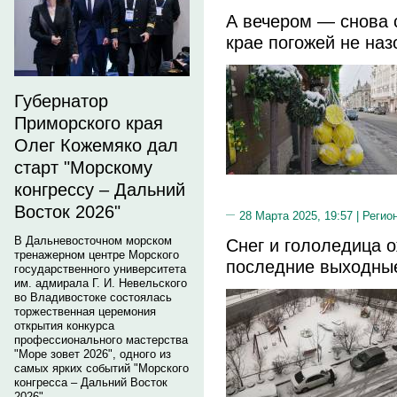
А вечером — снова 
крае погожей не на
Губернатор
Приморского края
Олег Кожемяко дал
старт "Морскому
конгрессу – Дальний
Восток 2026"
28 Марта 2025, 19:57 |
Регио
В Дальневосточном морском
Снег и гололедица 
тренажерном центре Морского
последние выходны
государственного университета
им. адмирала Г. И. Невельского
во Владивостоке состоялась
торжественная церемония
открытия конкурса
профессионального мастерства
"Море зовет 2026", одного из
самых ярких событий "Морского
конгресса – Дальний Восток
2026".