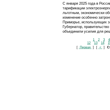
С января 2025 года в Росс
тарификации электроэнерги
льготным, экономически о
изменение особенно затро
Приморье, использующих э
Губернатор, правительство
объединили усилия для ре
1
2
3
4
12
13
14
1
[
Первая
]
[
<
]
С