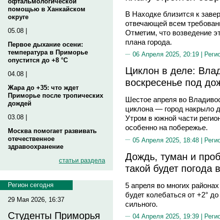
офтальмологической
помощью в Ханкайском
В Находке близится к заве
округе
отвечающей всем требовани
05.08 |
Отметим, что возведение э
плана города.
Первое дыхание осени:
температура в Приморье
06 Апреля 2025, 20:19 |
Реги
опустится до +8 °C
Циклон в деле: Вла
04.08 |
воскресенье под до
Жара до +35: что ждет
Приморье после тропических
Шестое апреля во Владивос
дождей
циклона — город накрыло д
03.08 |
Утром в южной части регио
особенно на побережье.
Москва помогает развивать
отечественное
05 Апреля 2025, 18:48 |
Реги
здравоохранение
Дождь, туман и про
статьи раздела
такой будет погода
5 апреля во многих района
Регион сегодня
будет колебаться от +2° до
29 Мая 2026, 16:37
сильного.
Студенты Приморья
04 Апреля 2025, 19:39 |
Реги