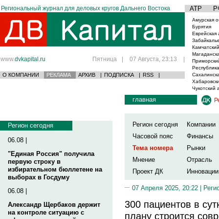
Региональный журнал для деловых кругов Дальнего Востока
АТР
Р
Амурская о
Бурятия
Еврейская 
Забайкаль
Камчатский
Магаданска
www.
dvkapital.ru
Пятница
|
07 Августа, 23:13
|
Приморски
Республика
О КОМПАНИИ
РЕКЛАМА
АРХИВ
|
ПОДПИСКА
|
RSS
|
Сахалинска
Хабаровски
Чукотский 
главная
Р
Регион сегодня
Компании
Регион сегодня
Часовой пояс
Финансы
06.08 |
Тема номера
Рынки
"Единая Россия" получила
Мнение
Отрасль
первую строку в
избирательном бюллетене на
Проект ДК
Инновации
выборах в Госдуму
07 Апреля 2025, 20:22 |
Реги
06.08 |
300 пациентов в сут
Александр Щербаков держит
на контроле ситуацию с
плану строится сов