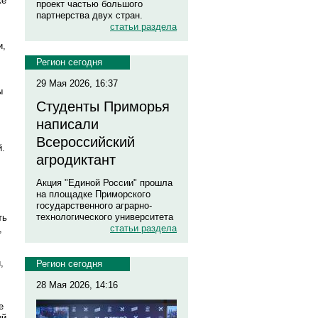
же
проект частью большого
партнерства двух стран.
статьи раздела
и,
Регион сегодня
29 Мая 2026, 16:37
ы
Студенты Приморья
написали
Всероссийский
й.
агродиктант
Акция "Единой России" прошла
на площадке Приморского
государственного аграрно-
технологического университета
ть
статьи раздела
,
,
Регион сегодня
28 Мая 2026, 14:16
е
ый