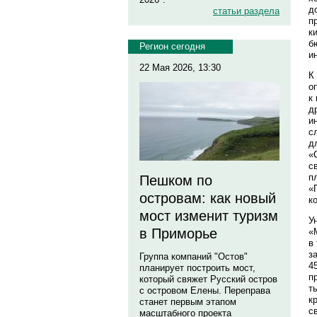
д
статьи раздела
п
к
б
Регион сегодня
и
22 Мая 2026, 13:30
К
о
к
д
и
с
д
«
с
п
Пешком по
«
островам: как новый
к
мост изменит туризм
У
в Приморье
«
в
з
Группа компаний "Остов"
4
планирует построить мост,
п
который свяжет Русский остров
т
с островом Елены. Переправа
к
станет первым этапом
с
масштабного проекта