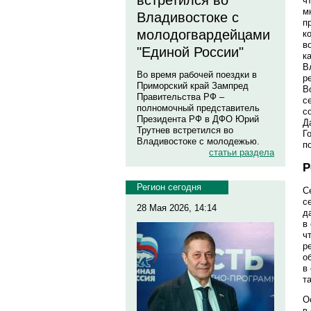
встретился во
ч
м
Владивостоке с
п
молодогвардейцами
к
в
"Единой России"
к
В
Во время рабочей поездки в
р
Приморский край Зампред
В
Правительства РФ –
с
полномочный представитель
с
Президента РФ в ДФО Юрий
Д
Трутнев встретился во
Г
Владивостоке с молодежью.
п
статьи раздела
Р
Регион сегодня
С
с
28 Мая 2026, 14:14
д
в
ч
р
о
в
т
О
в