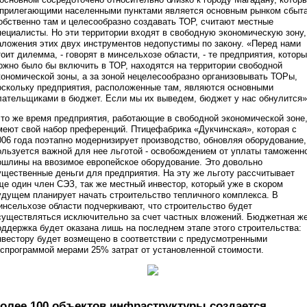
 прилегающими населенными пунктами является основным рынком сбыта
обственно там и целесообразно создавать ТОР, считают местные
пециалисты. Но эти территории входят в свободную экономическую зону,
аложения этих двух инструментов недопустимы по закону. «Перед нами
тоит дилемма, - говорят в минсельхозе области, - те предприятия, котор
ожно было бы включить в ТОР, находятся на территории свободной
кономической зоны, а за зоной нецелесообразно организовывать ТОРы,
оскольку предприятия, расположенные там, являются основными
лательщиками в бюджет. Если мы их выведем, бюджет у нас обнулится»
 то же время предприятия, работающие в свободной экономической зоне
меют свой набор преференций. Птицефабрика «Дукчинская», которая с
006 года поэтапно модернизирует производство, обновляя оборудование,
ользуется важной для нее льготой - освобождением от уплаты таможенн
ошлины на ввозимое европейское оборудование. Это довольно
ущественные деньги для предприятия. На эту же льготу рассчитывает
ще один член СЭЗ, так же местный инвестор, который уже в скором
удущем планирует начать строительство тепличного комплекса. В
инсельхозе области подчеркивают, что строительство будет
существляться исключительно за счет частных вложений. Бюджетная ж
оддержка будет оказана лишь на последнем этапе этого строительства:
нвестору будет возмещено в соответствии с предусмотренными
оспрограммой мерами 25% затрат от установленной стоимости.
олее 100 объектов инфраструктуры создается