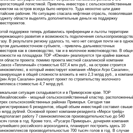
орогостоящей логистикой. Привлечь инвестора с сельскохозяйственным
роектом на остров всегда было непросто. Туда неохотно шли даже
итайские рабочие. Но ситуацию спасала нефтяная отрасль, позволявшая
юджету области выделять дополнительные деньги на поддержку
нвестпроектов.
 этой поддержке теперь добавились преференции и льготы территории
пережающего развития и возможность подключения сельхозпроизводств
 газу. В результате региону удалось то, чего нет сегодня почти ни в одно
ругом дальневосточном субъекте, - привлечь дальневосточных
нвесторов как в свиноводство, так и в молочное животноводство. В обще
ложности на площадках ТОР «Южная» реализуются три крайне важных
ля области проекта: помимо проекта местной сахалинской компании
Совхоз «Тепличный» стоимостью 637,4 млн руб., на острове строится
винокомплекс, в который инвестирует компания «Мерси Агро Сахалин»,
ланирующая в общей сложности вложить в него 2,3 млрд руб., а компан
Грин Агро Сахалин» реализует проект по строительству молочного
омплекса стоимостью 4,7 млрд руб.
никальная ситуация складывается и в Приморском крае. ТОР
Михайловский» - мощный сельскохозяйственный кластер, расположенны
 трех сельскохозяйственных районах Приморья. Сегодня там
арегистрировано 6 резидентов, общий объем инвестиций составил свыше
5 млрд рублей. Основной проект компании-резидента «Мерси трейд»
редполагает работу 7 свинокомплексов производительностью до 540
ысяч голов в год. Кроме того, «Русагро Приморье», дочерняя компания
рупнейшего российского агрохолдинга, планирует построить здесь 10
винокомплексов производительностью 700 тысяч голов в год. В случае