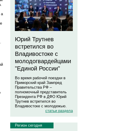
.
 а
ые
Юрий Трутнев
.
встретился во
,
Владивостоке с
молодогвардейцами
ой
"Единой России"
Во время рабочей поездки в
Приморский край Зампред
Правительства РФ –
полномочный представитель
е
Президента РФ в ДФО Юрий
Трутнев встретился во
Владивостоке с молодежью.
статьи раздела
Регион сегодня