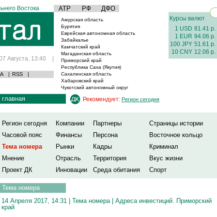
ьнего Востока
АТР
РФ
ДФО
Курсы валют
Амурская область
Бурятия
1 USD
81.41 р.
Еврейская автономная область
1 EUR
94.06 р.
Забайкалье
100 JPY
51.61 р.
Камчатский край
10 CNY
12.06 р.
Магаданская область
07 Августа, 13:40
|
Приморский край
Республика Саха (Якутия)
А
|
RSS
|
Сахалинская область
Хабаровский край
Чукотский автономный округ
главная
Рекомендует:
Регион сегодня
Регион сегодня
Компании
Партнеры
Страницы истории
Часовой пояс
Финансы
Персона
Восточное кольцо
Тема номера
Рынки
Кадры
Криминал
Мнение
Отрасль
Территория
Вкус жизни
Проект ДК
Инновации
Среда обитания
Спорт
Тема номера
14 Апреля 2017, 14:31 |
Тема номера
|
Адреса инвестиций. Приморский
край