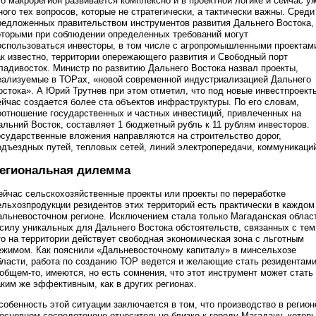
то макрорегион развивается комплексно и в проектной логике и сейчас у
ного тех вопросов, которые не стратегически, а тактически важны. Среди
редложенных правительством инструментов развития Дальнего Востока,
оторыми при соблюдении определенных требований могут
оспользоваться инвесторы, в том числе с агропромышленными проектам
ак известно, территории опережающего развития и Свободный порт
ладивосток. Министр по развитию Дальнего Востока назвал проекты,
еализуемые в ТОРах, «новой современной индустриализацией Дальнего
остока». А Юрий Трутнев при этом отметил, что под новые инвестпроект
ейчас создается более ста объектов инфраструктуры. По его словам,
оотношение государственных и частных инвестиций, привлеченных на
альний Восток, составляет 1 бюджетный рубль к 11 рублям инвесторов.
осударственные вложения направляются на строительство дорог,
одъездных путей, тепловых сетей, линий электропередачи, коммуникаци
егиональная дилемма
ейчас сельскохозяйственные проекты или проекты по переработке
ельхозпродукции резидентов этих территорий есть практически в каждом
альневосточном регионе. Исключением стала только Магаданская облас
 силу уникальных для Дальнего Востока обстоятельств, связанных с тем
то на территории действует свободная экономическая зона с льготным
ежимом. Как пояснили «Дальневосточному капиталу» в минсельхозе
бласти, работа по созданию ТОР ведется и желающие стать резидентами
 общем-то, имеются, но есть сомнения, что этот инструмент может стать
аким же эффективным, как в других регионах.
собенность этой ситуации заключается в том, что производство в регион
 основном сосредоточено относительно близко к городу Магадану, котор