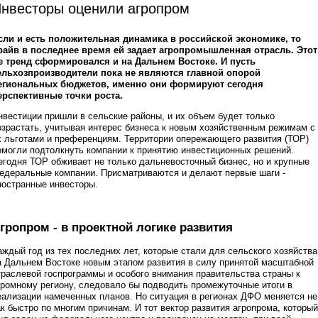
нвесторы оценили агропром
сли и есть положительная динамика в российской экономике, то
райв в последнее время ей задает агропромышленная отрасль. Этот
е тренд сформировался и на Дальнем Востоке. И пусть
ельхозпроизводители пока не являются главной опорой
егиональных бюджетов, именно они формируют сегодня
ерспективные точки роста.
нвестиции пришли в сельские районы, и их объем будет только
озрастать, учитывая интерес бизнеса к новым хозяйственным режимам с
х льготами и преференциям. Территории опережающего развития (ТОР)
омогли подтолкнуть компании к принятию инвестиционных решений.
егодня ТОР обживает не только дальневосточный бизнес, но и крупные
едеральные компании. Присматриваются и делают первые шаги -
ностранные инвесторы.
гропром - в проектной логике развития
аждый год из тех последних лет, которые стали для сельского хозяйства
а Дальнем Востоке новым этапом развития в силу принятой масштабной
траслевой госпрограммы и особого внимания правительства страны к
громному региону, следовало бы подводить промежуточные итоги в
еализации намеченных планов. Но ситуация в регионах ДФО меняется не
ак быстро по многим причинам. И тот вектор развития агропрома, который