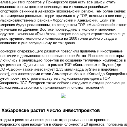
еализации этих проектов у Приморского края есть все шансы стать
альневосточным центром свиноводства и главным российским
кспортером свинины в Азиатско-Тихоокеанский регион. Тем более сейчас
сть намерения расширить территориально эту ТОР, включив в нее еще д
ельскохозяйственных района - Хорольский и Ханкайский. Если эти
амерения будут реализованы, то резидентом ТОР «Михайловский» стане
рупнейший на Дальнем Востоке производитель молока и молочных
родуктов - компания «Грин Агро», которая планирует строительство еще
дного крупного молочного комплекса на 1800 голов дойного стада в
ополнение к уже запущенному не так давно.
ерритории опережающего развития позволили привлечь и иностранные
нвестиции в дальневосточное сельское хозяйство. Японские инвесторы
ключились в реализацию проектов по созданию тепличных комплексов в
вух регионах. Один из них - в рамках ТОР «Кангалассы» в Якутии (где
ОО «Саюри» также инвестирует 1,33 миллиарда рублей в подобный
роект), его инвесторами стали Алмазэргиэнбанк и «Хоккайдо Корпорейшн
ругой проект по строительству теплиц компании-резидента ТОР
Хабаровск» JGC Evergreen также сейчас находится в стадии реализации.
ба комплекса строятся с применением японских технологий.
 Хабаровске растет число инвестпроектов
егодня в реестре инвестиционных агропромышленных проектов
абаровского края находится в общей сложности 10 проектов, половина и