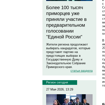
с
Более 100 тысяч
С
с
приморцев уже
н
приняли участие в
с
м
предварительном
э
п
голосовании
п
"Единой России"
В
и
Жители региона продолжают
2
выбирать кандидатов, которые
п
представят партию на
п
предстоящих выборах в
с
Государственную Думу и
е
Законодательное Собрание
б
Приморского края.
м
статьи раздела
о
п
и
Регион сегодня
г
27 Мая 2026, 13:29
Б