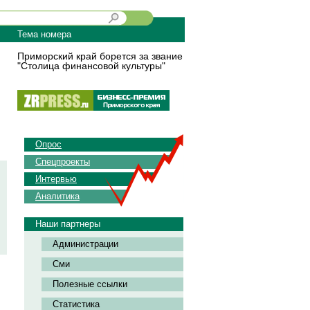
Тема номера
Приморский край борется за звание
"Столица финансовой культуры"
Опрос
Спецпроекты
Интервью
Аналитика
Наши партнеры
Администрации
Сми
Полезные ссылки
Статистика