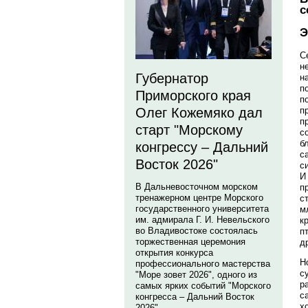
с
Э
С
н
Губернатор
н
п
Приморского края
п
п
Олег Кожемяко дал
п
старт "Морскому
с
б
конгрессу – Дальний
с
Восток 2026"
с
И
В Дальневосточном морском
п
тренажерном центре Морского
с
государственного университета
м
им. адмирала Г. И. Невельского
к
во Владивостоке состоялась
п
торжественная церемония
д
открытия конкурса
Н
профессионального мастерства
с
"Море зовет 2026", одного из
р
самых ярких событий "Морского
с
конгресса – Дальний Восток
х
2026".