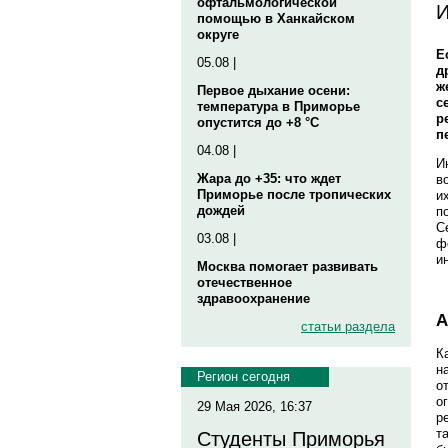
офтальмологической
И
помощью в Ханкайском
округе
Е
05.08 |
д
ж
Первое дыхание осени:
с
температура в Приморье
р
опустится до +8 °C
п
04.08 |
И
Жара до +35: что ждет
в
Приморье после тропических
и
дождей
п
С
03.08 |
ф
и
Москва помогает развивать
отечественное
здравоохранение
А
статьи раздела
К
н
Регион сегодня
о
о
29 Мая 2026, 16:37
р
т
Студенты Приморья