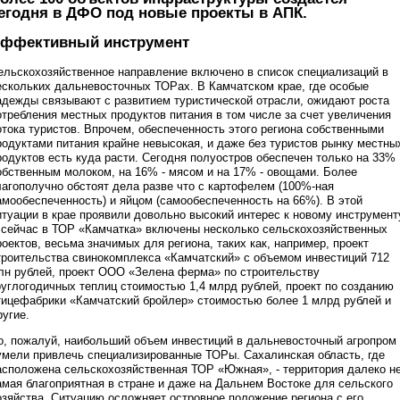
егодня в ДФО под новые проекты в АПК.
ффективный инструмент
ельскохозяйственное направление включено в список специализаций в
ескольких дальневосточных ТОРах. В Камчатском крае, где особые
адежды связывают с развитием туристической отрасли, ожидают роста
отребления местных продуктов питания в том числе за счет увеличения
отока туристов. Впрочем, обеспеченность этого региона собственными
родуктами питания крайне невысокая, и даже без туристов рынку местны
родуктов есть куда расти. Сегодня полуостров обеспечен только на 33%
обственным молоком, на 16% - мясом и на 17% - овощами. Более
лагополучно обстоят дела разве что с картофелем (100%-ная
амообеспеченность) и яйцом (самообеспеченность на 66%). В этой
итуации в крае проявили довольно высокий интерес к новому инструмент
 сейчас в ТОР «Камчатка» включены несколько сельскохозяйственных
роектов, весьма значимых для региона, таких как, например, проект
троительства свинокомплекса «Камчатский» с объемом инвестиций 712
лн рублей, проект ООО «Зелена ферма» по строительству
руглогодичных теплиц стоимостью 1,4 млрд рублей, проект по созданию
тицефабрики «Камчатский бройлер» стоимостью более 1 млрд рублей и
ругие.
о, пожалуй, наибольший объем инвестиций в дальневосточный агропром
умели привлечь специализированные ТОРы. Сахалинская область, где
асположена сельскохозяйственная ТОР «Южная», - территория далеко н
амая благоприятная в стране и даже на Дальнем Востоке для сельского
озяйства. Ситуацию осложняет островное положение региона с его