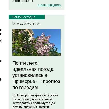
в эти проекты.
статьи раздела
Регион сегодня
21 Мая 2026, 13:25
а
м
й
ия
Почти лето:
идеальная погода
установилась в
й
Приморье — прогноз
по городам
В Приморском крае сегодня не
только сухо, но и солнечно.
Температуры поднимутся до
летних значений. Легкий