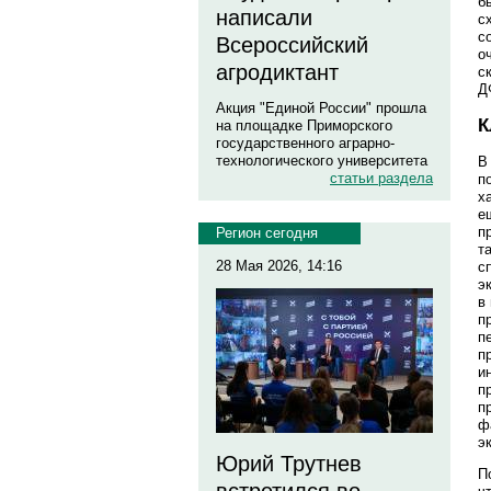
б
написали
с
с
Всероссийский
о
агродиктант
с
Д
Акция "Единой России" прошла
К
на площадке Приморского
государственного аграрно-
технологического университета
В
статьи раздела
п
х
е
п
Регион сегодня
т
28 Мая 2026, 14:16
с
э
в
п
п
п
и
п
п
ф
э
Юрий Трутнев
П