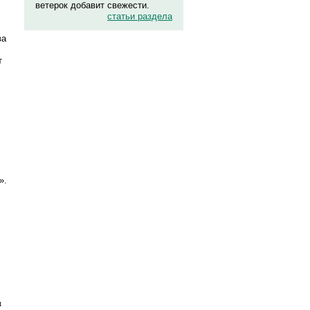
ветерок добавит свежести.
статьи раздела
ва
т
».
з