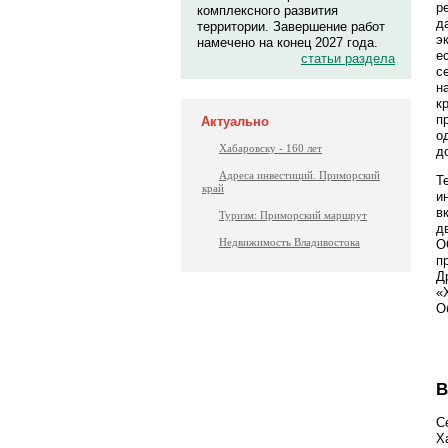
р
комплексного развития
д
территории. Завершение работ
э
намечено на конец 2027 года.
е
статьи раздела
с
н
к
п
Актуально
о
Хабаровску - 160 лет
д
Адреса инвестиций. Приморский
Т
край
и
в
Туризм: Приморский маршрут
д
Недвижимость Владивостока
О
п
Д
«
О
В
С
Х