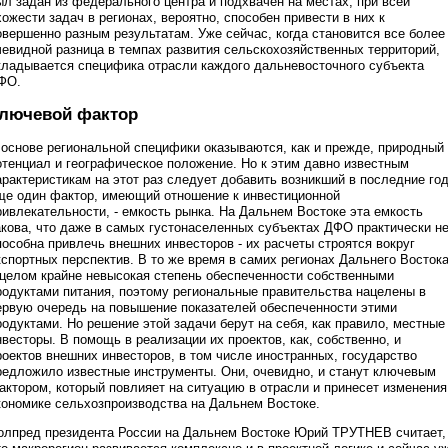
ыл задан из федерального центра и подхвачен на местах, при всей
хожести задач в регионах, вероятно, способен привести в них к
овершенно разным результатам. Уже сейчас, когда становится все более
чевидной разница в темпах развития сельскохозяйственных территорий,
кладывается специфика отрасли каждого дальневосточного субъекта
ФО.
лючевой фактор
 основе региональной специфики оказываются, как и прежде, природный
отенциал и географическое положение. Но к этим давно известным
арактеристикам на этот раз следует добавить возникший в последние го
ще один фактор, имеющий отношение к инвестиционной
ривлекательности, - емкость рынка. На Дальнем Востоке эта емкость
акова, что даже в самых густонаселенных субъектах ДФО практически н
пособна привлечь внешних инвесторов - их расчеты строятся вокруг
кспортных перспектив. В то же время в самих регионах Дальнего Восток
 целом крайне невысокая степень обеспеченности собственными
родуктами питания, поэтому региональные правительства нацелены в
ервую очередь на повышение показателей обеспеченности этими
родуктами. Но решение этой задачи берут на себя, как правило, местные
нвесторы. В помощь в реализации их проектов, как, собственно, и
роектов внешних инвесторов, в том числе иностранных, государство
редложило известные инструменты. Они, очевидно, и станут ключевым
актором, который повлияет на ситуацию в отрасли и принесет изменения
кономике сельхозпроизводства на Дальнем Востоке.
олпред президента России на Дальнем Востоке Юрий ТРУТНЕВ считает,