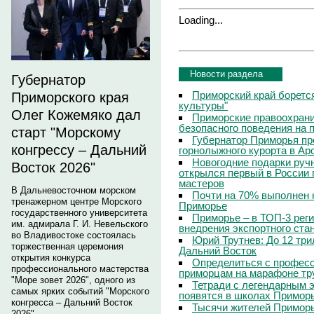
Loading...
Новости раздела
Губернатор
Приморский край боретс
Приморского края
культуры"
Олег Кожемяко дал
Приморские правоохрани
безопасного поведения на
старт "Морскому
Губернатор Приморья пр
конгрессу – Дальний
горнолыжного курорта в Ар
Новогодние подарки руч
Восток 2026"
открылся первый в России 
мастеров
В Дальневосточном морском
Почти на 70% выполнен 
тренажерном центре Морского
Приморье
государственного университета
Приморье – в ТОП-3 рег
им. адмирала Г. И. Невельского
внедрения экспортного ста
во Владивостоке состоялась
Юрий Трутнев: До 12 три
торжественная церемония
Дальний Восток
открытия конкурса
Определиться с профес
профессионального мастерства
приморцам на марафоне тр
"Море зовет 2026", одного из
Тетради с легендарным 
самых ярких событий "Морского
появятся в школах Примор
конгресса – Дальний Восток
Тысячи жителей Приморь
2026".