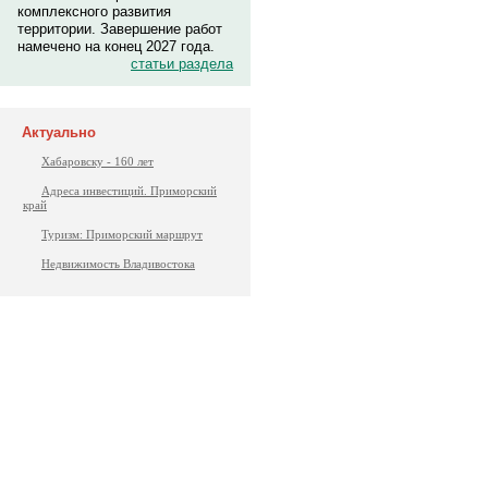
комплексного развития
территории. Завершение работ
намечено на конец 2027 года.
статьи раздела
Актуально
Хабаровску - 160 лет
Адреса инвестиций. Приморский
край
Туризм: Приморский маршрут
Недвижимость Владивостока