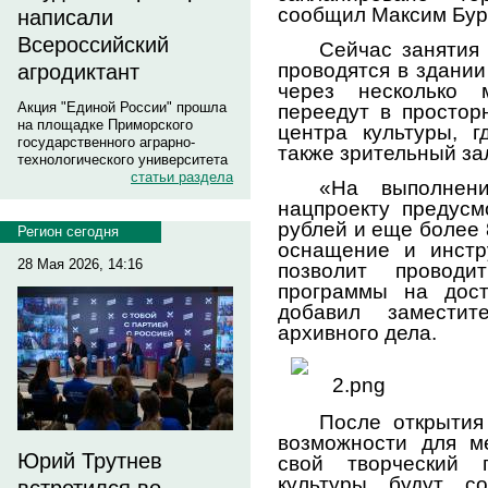
сообщил Максим Бур
написали
Всероссийский
Сейчас занятия
проводятся в здани
агродиктант
через несколько 
Акция "Единой России" прошла
переедут в простор
на площадке Приморского
центра культуры, г
государственного аграрно-
также зрительный зал
технологического университета
статьи раздела
«На выполнен
нацпроекту предус
рублей и еще более 
Регион сегодня
оснащение и инстр
28 Мая 2026, 14:16
позволит проводи
программы на дост
добавил заместит
архивного дела.
После открытия
возможности для м
Юрий Трутнев
свой творческий 
культуры будут со