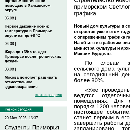
офтальмологической
приморском Светлог
помощью в Ханкайском
округе
графика
05.08 |
Новый дом культуры в се
Первое дыхание осени:
температура в Приморье
откроется уже в этом год
опустится до +8 °C
с опережением графика п
На объекте с рабочим ви
04.08 |
министра культуры и арх
Жара до +35: что ждет
Максим Бурдело.
Приморье после тропических
дождей
По словам за
сельского дома куль
03.08 |
на сегодняшний ден
Москва помогает развивать
более 80%.
отечественное
здравоохранение
«Уже проведены
ведутся отделочн
статьи раздела
помещениях. Для 
порядка 1200 челове
Регион сегодня
настоящее событие,
станет первым в ег
29 Мая 2026, 16:37
завершить работы до
Студенты Приморья
запланировано то