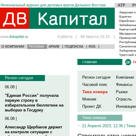
Региональный журнал для деловых кругов Дальнего Востока
АТР
Р
Амурская о
Бурятия
Еврейская 
Забайкаль
Камчатский
Магаданска
www.
dvkapital.ru
Суббота
|
08 Августа, 01:15
|
Приморски
Республика
О КОМПАНИИ
РЕКЛАМА
АРХИВ
|
ПОДПИСКА
|
RSS
|
Сахалинска
Хабаровски
Чукотский 
главная
Р
Регион сегодня
Компании
Регион сегодня
Часовой пояс
Финансы
06.08 |
Тема номера
Рынки
"Единая Россия" получила
Мнение
Отрасль
первую строку в
избирательном бюллетене на
Проект ДК
Инновации
выборах в Госдуму
Тема номера
06.08 |
21 Апреля 2023, 12:35 |
Тема
Александр Щербаков держит
на контроле ситуацию с
Строительство ново