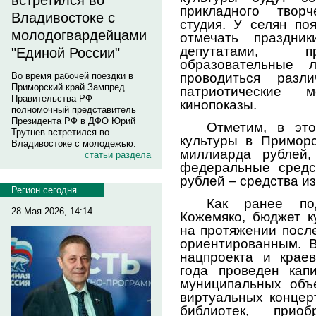
встретился во
прикладного твор
Владивостоке с
студия. У селян по
молодогвардейцами
отмечать праздни
депутатами, пр
"Единой России"
образовательные 
проводиться разл
Во время рабочей поездки в
Приморский край Зампред
патриотические 
Правительства РФ –
кинопоказы.
полномочный представитель
Президента РФ в ДФО Юрий
Отметим, в эт
Трутнев встретился во
культуры в Приморс
Владивостоке с молодежью.
миллиарда рублей
статьи раздела
федеральные средс
рублей – средства и
Регион сегодня
Как ранее по
28 Мая 2026, 14:14
Кожемяко, бюджет к
на протяжении посл
ориентированным. 
нацпроекта и крае
года проведен кап
муниципальных объе
виртуальных концер
библиотек, приоб