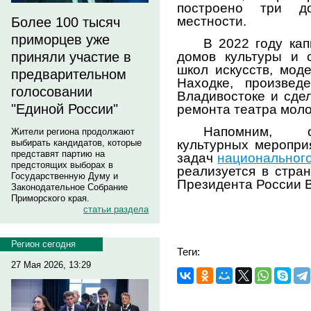
построено три д
местности.
Более 100 тысяч
приморцев уже
В 2022 году ка
приняли участие в
домов культуры и 
школ искусств, мод
предварительном
Находке, произвед
голосовании
Владивостоке и сде
"Единой России"
ремонта театра мол
Напомним, о
Жители региона продолжают
выбирать кандидатов, которые
культурных меропри
представят партию на
задач
национального
предстоящих выборах в
реализуется в стра
Государственную Думу и
Президента России 
Законодательное Собрание
Приморского края.
статьи раздела
Регион сегодня
Теги:
27 Мая 2026, 13:29