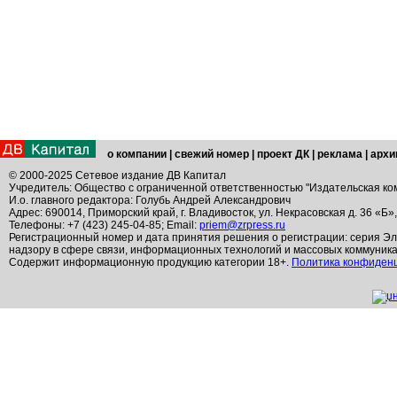
о компании
|
свежий номер
|
проект ДК
|
реклама
|
архи
© 2000-2025 Сетевое издание ДВ Капитал
Учредитель: Общество с ограниченной ответственностью "Издательская ко
И.о. главного редактора: Голубь Андрей Александрович
Адрес: 690014, Приморский край, г. Владивосток, ул. Некрасовская д. 36 «Б»
Телефоны: +7 (423) 245-04-85; Email:
priem@zrpress.ru
Регистрационный номер и дата принятия решения о регистрации: серия Эл
надзору в сфере связи, информационных технологий и массовых коммуник
Содержит информационную продукцию категории 18+.
Политика конфиден