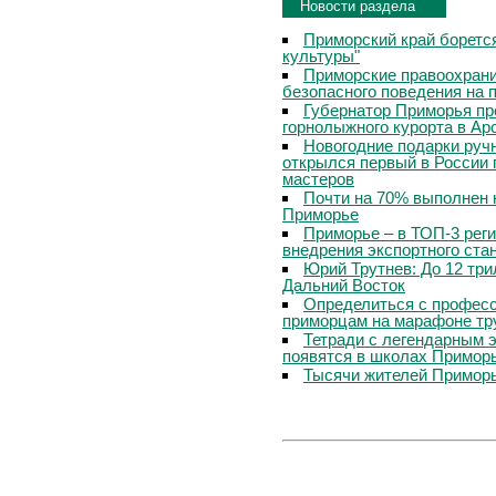
Новости раздела
Приморский край боретс
культуры"
Приморские правоохрани
безопасного поведения на
Губернатор Приморья пр
горнолыжного курорта в Ар
Новогодние подарки руч
открылся первый в России 
мастеров
Почти на 70% выполнен 
Приморье
Приморье – в ТОП-3 рег
внедрения экспортного ста
Юрий Трутнев: До 12 три
Дальний Восток
Определиться с профес
приморцам на марафоне тр
Тетради с легендарным 
появятся в школах Примор
Тысячи жителей Приморь