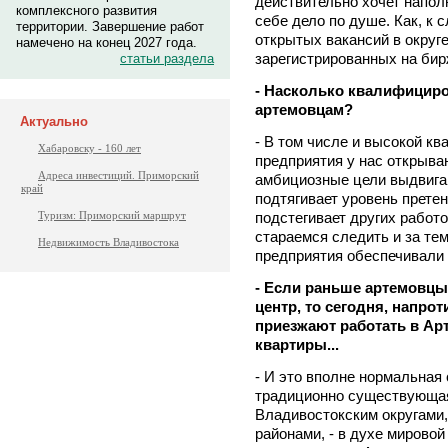
действительно хочет наполн
комплексного развития
себе дело по душе. Как, к с
территории. Завершение работ
открытых вакансий в округе
намечено на конец 2027 года.
зарегистрированных на бир
статьи раздела
- Насколько квалифицир
артемовцам?
Актуально
- В том числе и высокой кв
Хабаровску - 160 лет
предприятия у нас открыва
Адреса инвестиций. Приморский
амбициозные цели выдвигаю
край
подтягивает уровень претен
подстегивает других работо
Туризм: Приморский маршрут
стараемся следить и за те
Недвижимость Владивостока
предприятия обеспечивали 
- Если раньше артемовцы
центр, то сегодня, напро
приезжают работать в Арт
квартиры...
- И это вполне нормальная
традиционно существующа
Владивостокским округами
районами, - в духе мировой