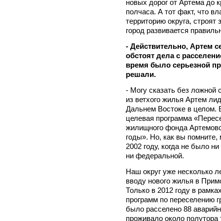
новых дорог от Артема до 
полчаса. А тот факт, что 
территорию округа, строят 
город развивается правиль
- Действительно, Артем се
обстоят дела с расселени
время было серьезной пр
решали.
- Могу сказать без ложной 
из ветхого жилья Артем лиди
Дальнем Востоке в целом. 
целевая программа «Пересе
жилищного фонда Артемовск
годы». Но, как вы помните
2002 году, когда не было н
ни федеральной.
Наш округ уже несколько л
вводу нового жилья в Прим
Только в 2012 году в рамк
программ по переселению г
было расселено 88 аварийн
проживало около полутора