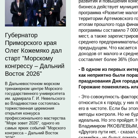
развития и повышения конк
бизнеса действует муници
программа «Развитие малог
территории Артемовского го
итогам прошлого года фина
программы составило 7 000
Губернатор
мест, а также зарегистриро
среднего предпринимательс
Приморского края
предыдущем. Что касается 
Олег Кожемяко дал
доходов от малого и средн
старт "Морскому
составляет более 36% (бол
конгрессу – Дальний
- В одном из первых инт
Восток 2026"
как неприятно были пора
празднования Дня города
В Дальневосточном морском
Горожане поменялись ил
тренажерном центре Морского
государственного университета
- Это совокупность фактор
им. адмирала Г. И. Невельского
относиться к городу, у них
во Владивостоке состоялась
его в чистоте. Если бы это
торжественная церемония
открытия конкурса
методы контроля. Но не буд
профессионального мастерства
идеальна. Но это пройдет. 
"Море зовет 2026", одного из
Владимиром ЯКОВЛЕВЫМ, э
самых ярких событий "Морского
«Другого пути нет, - сказал
конгресса – Дальний Восток
скамейки - их будут ломать,
2026".