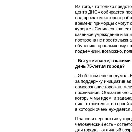
Из того, что только предст
центр ДНС» собирается пос
над проектом которого раб
времени приморцы смогут 
курорте «Синяя сопка»: ес
казенное учреждение и за 
построена не просто лыжна
обучению горнолыжному сп
подъемники, возможно, поя
- Вы уже знаете, с каким
день 75-летия города?
- Я об этом еще не думал.
за поддержку инициатив адм
самосознание горожан, мен
проживания. Обязательно с
которым мы идем, и задача
них - строительство новой
в которой очень нуждается
Планов и перспектив у горо
человеческий есть - остает
для города - отличный возр