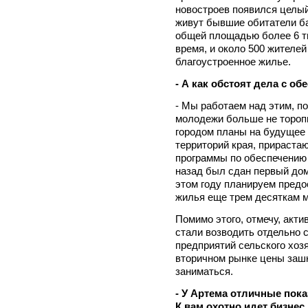
новостроев появился целый
живут бывшие обитатели ба
общей площадью более 6 т
время, и около 500 жителей
благоустроенное жилье.
- А как обстоят дела с 
- Мы работаем над этим, 
молодежи больше не торопи
городом планы на будущее (
территорий края, прираста
программы по обеспечению
назад был сдан первый дом
этом году планируем предо
жилья еще трем десяткам 
Помимо этого, отмечу, акти
стали возводить отдельно 
предприятий сельского хоз
вторичном рынке цены заш
заниматься.
- У Артема отличные пок
К вам охотно идет бизнес,