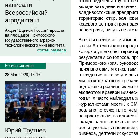
этом свидетельствуют фак
написали
вкладывать деньги в очень
Всероссийский
владивостокские предприят
территорию, открывая новы
агродиктант
краевого центра строят зде
новостроях, ничуть не отс
Акция "Единой России" прошла
на площадке Приморского
Все эти позитивные измене
государственного аграрно-
главы Артемовского город
технологического университета
статьи раздела
который управляет территор
результатам соцопроса, пр
Приморского края, руковод
Регион сегодня
признано самым открытым и
в традиционных регулярных
28 Мая 2026, 14:16
мы неоднократно встречал
подготовки различных мате
экспертом Краевой Бизнес
года», я часто наблюдала з
журналистами местных СМИ 
реально погружен в то, чем
не просто отлично владеет
складывалось впечатление, 
большую часть населения о
Юрий Трутнев
бизнеса, деятели искусств