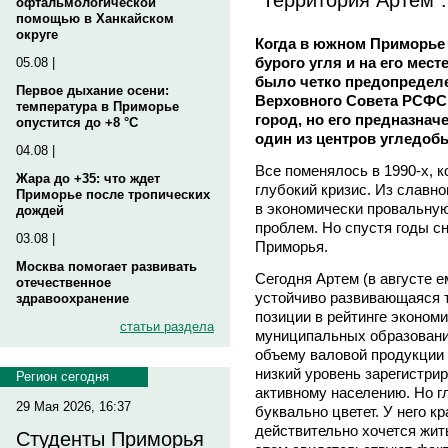
офтальмологической
помощью в Ханкайском
округе
Когда в южном Приморье
бурого угля и на его мест
05.08 |
было четко предопределе
Первое дыхание осени:
Верховного Совета РСФС
температура в Приморье
город, но его предназнач
опустится до +8 °C
один из центров угледоб
04.08 |
Все поменялось в 1990-х, 
Жара до +35: что ждет
глубокий кризис. Из славн
Приморье после тропических
в экономически провальну
дождей
проблем. Но спустя годы сн
03.08 |
Приморья.
Москва помогает развивать
Сегодня Артем (в августе е
отечественное
устойчиво развивающаяся 
здравоохранение
позиции в рейтинге эконом
статьи раздела
муниципальных образований
объему валовой продукции 
низкий уровень зарегистри
Регион сегодня
активному населению. Но г
29 Мая 2026, 16:37
буквально цветет. У него к
действительно хочется жить
Студенты Приморья