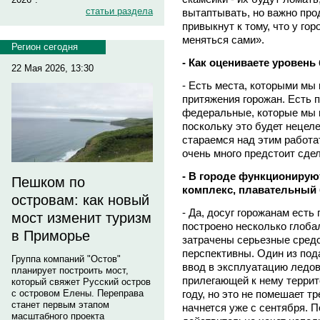
статьи раздела
вытаптывать, но важно про
привыкнут к тому, что у гор
меняться сами».
Регион сегодня
- Как оцениваете уровень
22 Мая 2026, 13:30
- Есть места, которыми мы
притяжения горожан. Есть 
федеральные, которые мы 
поскольку это будет нецел
стараемся над этим работа
очень много предстоит сдел
- В городе функциониру
Пешком по
комплекс, плавательный
островам: как новый
- Да, досуг горожанам есть 
мост изменит туризм
построено несколько глоба
в Приморье
затрачены серьезные средс
перспективны. Один из под
Группа компаний "Остов"
ввод в эксплуатацию ледов
планирует построить мост,
прилегающей к нему террит
который свяжет Русский остров
году, но это не помешает т
с островом Елены. Переправа
станет первым этапом
начнется уже с сентября. П
масштабного проекта