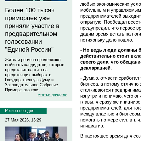
любых экономических усло
Более 100 тысяч
мобильным и управляемым.
предпринимателей выходить
приморцев уже
открытую. Пообещал всест
приняли участие в
предупредил, что первое в
предварительном
дадим время встать на ноги
потихоньку дело пошло.
голосовании
"Единой России"
- Но ведь люди должны б
действительно стоит вкл
Жители региона продолжают
своего дела, что обещан
выбирать кандидатов, которые
декларацией.
представят партию на
предстоящих выборах в
- Думаю, отчасти сработал т
Государственную Думу и
бизнеса, а потому отлично
Законодательное Собрание
сталкиваются предпринимат
Приморского края.
статьи раздела
изнутри и понимаю, чего они
главы, я сразу же инициир
предпринимателей, для тог
Регион сегодня
между властью и бизнесом,
помогать по мере сил, в т.
27 Мая 2026, 13:29
инициатив.
В настоящее время для соз