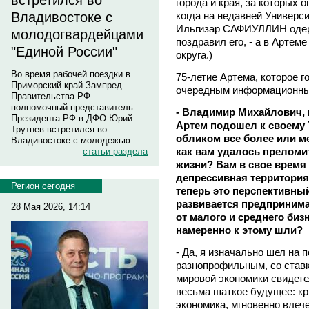
встретился во
города и края, за которых о
когда на недавней Универс
Владивостоке с
Ильгизар САФИУЛЛИН одерж
молодогвардейцами
поздравил его, - а в Артеме
"Единой России"
округа.)
Во время рабочей поездки в
75-летие Артема, которое г
Приморский край Зампред
очередным информационным
Правительства РФ –
полномочный представитель
- Владимир Михайлович,
Президента РФ в ДФО Юрий
Артем подошел к своему 
Трутнев встретился во
обликом все более или ме
Владивостоке с молодежью.
как вам удалось преломи
статьи раздела
жизни? Вам в свое время
депрессивная территория
Регион сегодня
теперь это перспективный
развивается предпринима
28 Мая 2026, 14:14
от малого и среднего биз
намеренно к этому шли?
- Да, я изначально шел на 
разнопрофильным, со ставк
мировой экономики свидетел
весьма шаткое будущее: кри
экономика, мгновенно влече