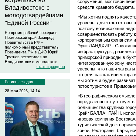
встретился во
сооружения, мостовой перех
Владивостоке с
средств краевого бюджета.
молодогвардейцами
«Мы хотим поднять качеств
"Единой России"
уровень, для этого готовы 
поэтому возникающие недо
Во время рабочей поездки в
совершенствовать работу ко
Приморский край Зампред
корпоративным финансам и
Правительства РФ –
Эрик ЛАНДХИР. - Совокупно
полномочный представитель
инфраструктуры, развлекат
Президента РФ в ДФО Юрий
Трутнев встретился во
приморской природы в бухт
Владивостоке с молодежью.
интегрированную зону нас
статьи раздела
уверены, что наши затраты 
что для нас как инвестора
мы хотим и будем развиват
Регион сегодня
поток туристов в Приморье
28 Мая 2026, 14:14
«В географическом смысле 
определенно отсутствует в
большинства крупных город
Крейг БАЛЛАНТАЙН, испол
игровая компания Востока»
туристической достопримеч
зоной. Рестораны, бары, но