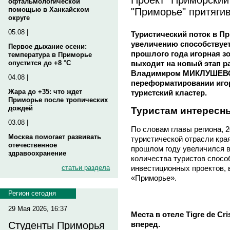
офтальмологической
"Приморье" притягив
помощью в Ханкайском
округе
05.08 |
Туристический поток в Пр
увеличению способствует
Первое дыхание осени:
прошлого года игорная з
температура в Приморье
выходит на новый этап р
опустится до +8 °C
Владимиром МИКЛУШЕВС
04.08 |
переформатировании иго
Жара до +35: что ждет
туристский кластер.
Приморье после тропических
дождей
Туристам интересн
03.08 |
По словам главы региона, 
Москва помогает развивать
туристической отрасли края
отечественное
прошлом году увеличился в
здравоохранение
количества туристов спосо
статьи раздела
инвестиционных проектов, в
«Приморье».
Регион сегодня
29 Мая 2026, 16:37
Места в отеле Tigre de Cr
Студенты Приморья
вперед.