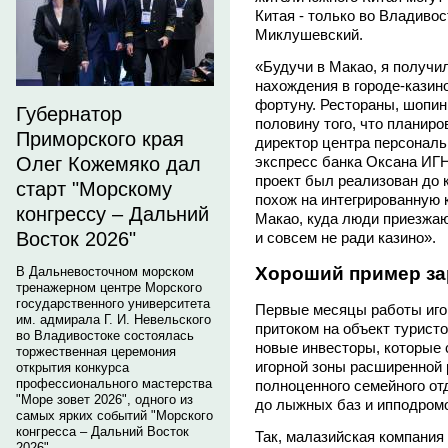
Китая - только во Владиво
Миклушевский.
«Будучи в Макао, я получи
нахождения в городе-казин
фортуну. Рестораны, шопинг
Губернатор
половину того, что планиро
Приморского края
директор центра персональ
Олег Кожемяко дал
экспресс банка Оксана ИГН
проект был реализован до 
старт "Морскому
похож на интегрированную 
конгрессу – Дальний
Макао, куда люди приезжаю
Восток 2026"
и совсем не ради казино».
Хороший пример за
В Дальневосточном морском
тренажерном центре Морского
государственного университета
Первые месяцы работы игор
им. адмирала Г. И. Невельского
притоком на объект туристо
во Владивостоке состоялась
новые инвесторы, которые 
торжественная церемония
игорной зоны расширенной
открытия конкурса
профессионального мастерства
полноценного семейного от
"Море зовет 2026", одного из
до лыжных баз и ипподром
самых ярких событий "Морского
конгресса – Дальний Восток
Так, малазийская компания
2026".