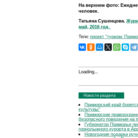
На верхнем фото: Ежедне
человек.
Татьяна Сушенцова.
Журн
май, 2016 год.
Теги:
проект "туризм: Примо
Loading...
Новости раздела
Приморский край боретс
культуры"
Приморские правоохрани
безопасного поведения на
Губернатор Приморья пр
горнолыжного курорта в Ар
Новогодние подарки руч