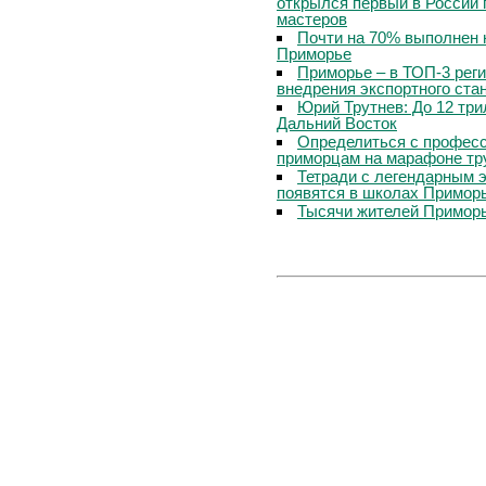
открылся первый в России 
мастеров
Почти на 70% выполнен 
Приморье
Приморье – в ТОП-3 рег
внедрения экспортного ста
Юрий Трутнев: До 12 три
Дальний Восток
Определиться с профес
приморцам на марафоне тр
Тетради с легендарным 
появятся в школах Примор
Тысячи жителей Приморь