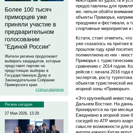
некоторые из удобств и ус
предоставлены для привлеч
Более 100 тысяч
же, нельзя обойти внимание
приморцев уже
объекты Приморья, наприме
праздники и фестивали, а т
приняли участие в
спортивные мероприятия и
предварительном
Кстати, стоит отметить, чт
голосовании
уже сказалось на притоке в
"Единой России"
прошлом году край посетил
полмиллиона из них - инос
Жители региона продолжают
Приморье с туристическими
выбирать кандидатов, которые
представят партию на
сравнению с 2014 годом. К
предстоящих выборах в
рейсов с начала 2016 года 
Государственную Думу и
экспертов, росту турпотока
Законодательное Собрание
объектов туристической ин
Приморского края.
игорной зоны «Приморье».
статьи раздела
«Это крупнейший инвестици
Дальнем Востоке. На данный
Регион сегодня
бронируются на три месяца
27 Мая 2026, 13:29
Ежедневно в игорной зоне 
соседей по АТР много азарт
смысле возможности для ра
жители южного Китая могут 