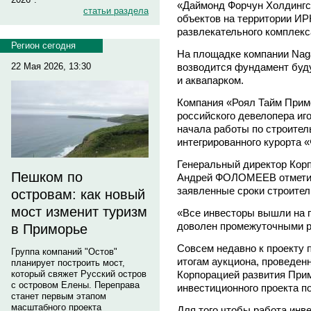
«Даймонд Форчун Холдингс
статьи раздела
объектов на территории ИР
развлекательного комплекса
Регион сегодня
На площадке компании Naga
22 Мая 2026, 13:30
возводится фундамент буду
и аквапарком.
Компания «Роял Тайм Прим
российского девелопера иг
начала работы по строитель
интегрированного курорта 
Генеральный директор Корп
Пешком по
Андрей ФОЛОМЕЕВ отметил
заявленные сроки строител
островам: как новый
мост изменит туризм
«Все инвесторы вышли на п
доволен промежуточными ре
в Приморье
Совсем недавно к проекту 
Группа компаний "Остов"
итогам аукциона, проведенн
планирует построить мост,
который свяжет Русский остров
Корпорацией развития Прим
с островом Елены. Переправа
инвестиционного проекта п
станет первым этапом
масштабного проекта
Для того чтобы работа инв