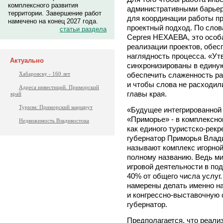
комплексного развития
административными барьер
территории. Завершение работ
для координации работы пр
намечено на конец 2027 года.
проектный подход. По слов
статьи раздела
Сергея НЕХАЕВА, это особа
реализации проектов, обес
наглядность процесса. «Ут
Актуально
синхронизированы в едину
Хабаровску - 160 лет
обеспечить слаженность р
и чтобы слова не расходили
Адреса инвестиций. Приморский
главы края.
край
Туризм: Приморский маршрут
«Будущее интегрированной 
«Приморье» - в комплексно
Недвижимость Владивостока
как единого туристско-рекр
губернатор Приморья Влад
называют комплекс игорной
полному названию. Ведь ми
игровой деятельности в по
40% от общего числа услуг
намерены делать именно на
и конгрессно-выставочную 
губернатор.
Предполагается, что реализ