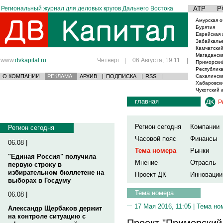
Региональный журнал для деловых кругов Дальнего Востока
АТР
Р
Амурская о
Бурятия
Еврейская 
Забайкаль
Камчатский
Магаданска
www.
dvkapital.ru
Четверг
|
06 Августа, 19:11
|
Приморски
Республика
О КОМПАНИИ
РЕКЛАМА
АРХИВ
|
ПОДПИСКА
|
RSS
|
Сахалинска
Хабаровски
Чукотский 
главная
Р
Регион сегодня
Компании
Регион сегодня
Часовой пояс
Финансы
06.08 |
Тема номера
Рынки
"Единая Россия" получила
Мнение
Отрасль
первую строку в
избирательном бюллетене на
Проект ДК
Инновации
выборах в Госдуму
Тема номера
06.08 |
17 Мая 2016, 11:05 |
Тема но
Александр Щербаков держит
на контроле ситуацию с
Проект "Приморский