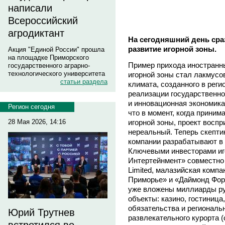
написали
Всероссийский
агродиктант
На сегодняшний день сра
развитие игорной зоны.
Акция "Единой России" прошла
на площадке Приморского
Пример прихода иностранны
государственного аграрно-
технологического университета
игорной зоны стал лакмусо
статьи раздела
климата, созданного в реги
реализации государственн
и инновационная экономика
Регион сегодня
что в момент, когда приним
28 Мая 2026, 14:16
игорной зоны, проект восп
нереальный. Теперь скептик
компании разрабатывают в 
Ключевыми инвесторами иг
Интертейнмент» совместно с
Limited, малазийская компа
Приморье» и «Даймонд Фор
уже вложены миллиарды ру
объекты: казино, гостиниц
обязательства и региональ
Юрий Трутнев
развлекательного курорта 