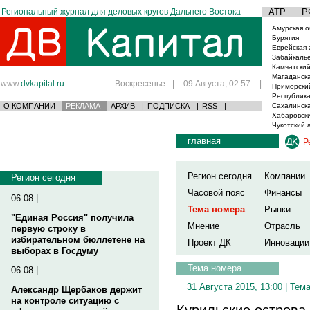
Региональный журнал для деловых кругов Дальнего Востока
АТР
Р
Амурская о
Бурятия
Еврейская 
Забайкаль
Камчатский
Магаданска
www.
dvkapital.ru
Воскресенье
|
09 Августа, 02:57
|
Приморски
Республика
О КОМПАНИИ
РЕКЛАМА
АРХИВ
|
ПОДПИСКА
|
RSS
|
Сахалинска
Хабаровски
Чукотский 
главная
Р
Регион сегодня
Компании
Регион сегодня
Часовой пояс
Финансы
06.08 |
Тема номера
Рынки
"Единая Россия" получила
Мнение
Отрасль
первую строку в
избирательном бюллетене на
Проект ДК
Инновации
выборах в Госдуму
Тема номера
06.08 |
31 Августа 2015, 13:00 |
Тема
Александр Щербаков держит
на контроле ситуацию с
Курильские острова