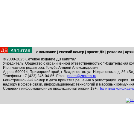
о компании
|
свежий номер
|
проект ДК
|
реклама
|
архи
© 2000-2025 Сетевое издание ДВ Капитал
Учредитель: Общество с ограниченной ответственностью "Издательская ко
И.о. главного редактора: Голубь Андрей Александрович
Адрес: 690014, Приморский край, г. Владивосток, ул. Некрасовская д. 36 «Б»
Телефоны: +7 (423) 245-04-85; Email:
priem@zrpress.ru
Регистрационный номер и дата принятия решения о регистрации: серия Эл
надзору в сфере связи, информационных технологий и массовых коммуник
Содержит информационную продукцию категории 18+.
Политика конфиден