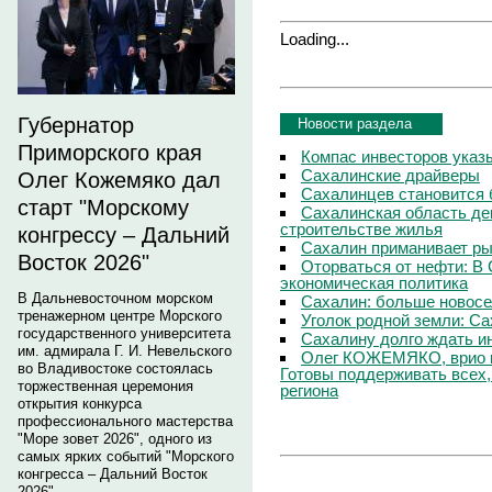
Loading...
Губернатор
Новости раздела
Приморского края
Компас инвесторов указ
Сахалинские драйверы
Олег Кожемяко дал
Сахалинцев становится
старт "Морскому
Сахалинская область де
строительстве жилья
конгрессу – Дальний
Сахалин приманивает ры
Восток 2026"
Оторваться от нефти: В
экономическая политика
В Дальневосточном морском
Сахалин: больше новосе
тренажерном центре Морского
Уголок родной земли: С
государственного университета
Сахалину долго ждать и
им. адмирала Г. И. Невельского
Олег КОЖЕМЯКО, врио г
во Владивостоке состоялась
Готовы поддерживать всех,
торжественная церемония
региона
открытия конкурса
профессионального мастерства
"Море зовет 2026", одного из
самых ярких событий "Морского
конгресса – Дальний Восток
2026".