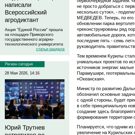
первоочередной задачей. «В
написали
не просто добраться с перв
Всероссийский
несколько суток», - подел
МЕДВЕДЕВ. Теперь, по его 
агродиктант
обновлении парка вертолет
«реконструированы ряд пор
Акция "Единой России" прошла
автомобильные дороги, кот
на площадке Приморского
государственного аграрно-
последние пять - семь лет
технологического университета
руководитель правительств
статьи раздела
Тем временем Курилы стали
уникальных проектов по и
Регион сегодня
источников энергии: малые
Парамушире, геотермальны
28 Мая 2026, 14:16
«Океанская».
Министр по развитию Даль
обозначил основные задачи
с одной стороны, будет пре
в себе принципиальную нов
создание здесь благоприят
формирования территории 
Планируется, что одним из
Юрий Трутнев
увеличение на Курильских о