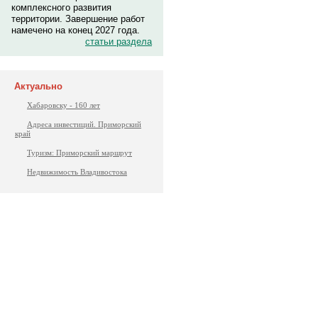
комплексного развития
территории. Завершение работ
намечено на конец 2027 года.
статьи раздела
Актуально
Хабаровску - 160 лет
Адреса инвестиций. Приморский
край
Туризм: Приморский маршрут
Недвижимость Владивостока