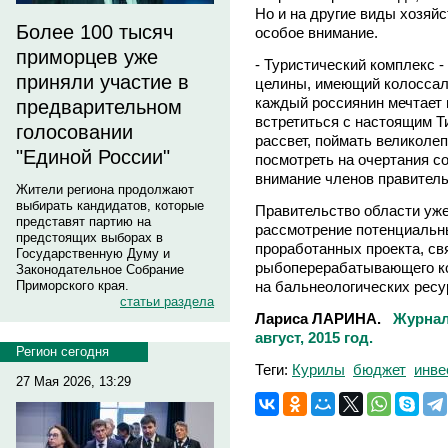
Но и на другие виды хозяй
Более 100 тысяч
особое внимание.
приморцев уже
- Туристический комплекс 
приняли участие в
целины, имеющий колоссал
каждый россиянин мечтает 
предварительном
встретиться с настоящим Т
голосовании
рассвет, поймать великолепн
"Единой России"
посмотреть на очертания со
внимание членов правител
Жители региона продолжают
выбирать кандидатов, которые
Правительство области уже
представят партию на
рассмотрение потенциальн
предстоящих выборах в
проработанных проекта, с
Государственную Думу и
рыбоперерабатывающего ко
Законодательное Собрание
на бальнеологических ресу
Приморского края.
статьи раздела
Лариса ЛАРИНА.
Журнал
август, 2015 год.
Регион сегодня
Теги:
Курилы
бюджет
инве
27 Мая 2026, 13:29