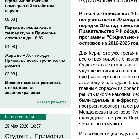
офтальмологической
помощью в Ханкайском
округе
В течение ближайших 10 
получить почти 70 млрд 
05.08 |
порядка 28 млрд предсто
Первое дыхание осени:
Правительство РФ обсуд
температура в Приморье
программы "Социально-э
опустится до +8 °C
островов на 2016-2025 год
04.08 |
Для Курил это уже третья п
Жара до +35: что ждет
всего трех подобных прогр
Приморье после тропических
Однако это не стало гарант
дождей
улучшению жизни на остро
03.08 |
профинансирована всего на
этом году, и благодаря бо
Москва помогает развивать
отечественное
главным образом из област
здравоохранение
решить многие накопившие
были сделаны в инфраструк
статьи раздела
построен аэропорт на остр
Менделеево на острове Ку
Регион сегодня
площадки на островах Пар
четыре портопункта.
29 Мая 2026, 16:37
И эти инвестиции будут пр
Студенты Приморья