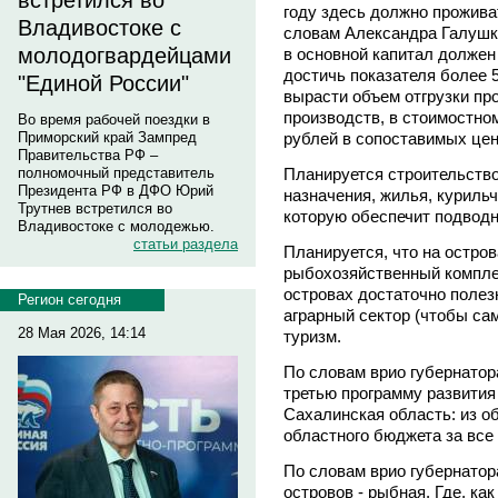
встретился во
году здесь должно прожива
Владивостоке с
словам Александра Галушк
молодогвардейцами
в основной капитал должен
достичь показателя более 
"Единой России"
вырасти объем отгрузки п
производств, в стоимостно
Во время рабочей поездки в
рублей в сопоставимых цен
Приморский край Зампред
Правительства РФ –
Планируется строительство
полномочный представитель
Президента РФ в ДФО Юрий
назначения, жилья, куриль
Трутнев встретился во
которую обеспечит подводн
Владивостоке с молодежью.
статьи раздела
Планируется, что на остров
рыбохозяйственный компле
островах достаточно полез
Регион сегодня
аграрный сектор (чтобы са
28 Мая 2026, 14:14
туризм.
По словам врио губернато
третью программу развития
Сахалинская область: из о
областного бюджета за все
По словам врио губернатор
островов - рыбная. Где, как