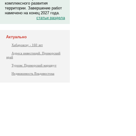
комплексного развития
территории. Завершение работ
намечено на конец 2027 года.
статьи раздела
Актуально
Хабаровску - 160 лет
Адреса инвестиций. Приморский
край
Туризм: Приморский маршрут
Недвижимость Владивостока