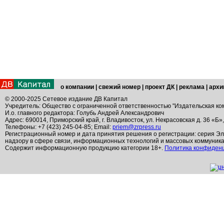
о компании
|
свежий номер
|
проект ДК
|
реклама
|
архи
© 2000-2025 Сетевое издание ДВ Капитал
Учредитель: Общество с ограниченной ответственностью "Издательская ко
И.о. главного редактора: Голубь Андрей Александрович
Адрес: 690014, Приморский край, г. Владивосток, ул. Некрасовская д. 36 «Б»
Телефоны: +7 (423) 245-04-85; Email:
priem@zrpress.ru
Регистрационный номер и дата принятия решения о регистрации: серия Эл
надзору в сфере связи, информационных технологий и массовых коммуник
Содержит информационную продукцию категории 18+.
Политика конфиден