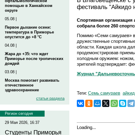
офтальмологической
фестиваль "Айкидо 
помощью в Ханкайском
округе
05.08 |
Спортивная организация 
собрала более 260 спорт
Первое дыхание осени:
температура в Приморье
Помимо «Семи самураев» в
опустится до +8 °C
дружественные спортивные
04.08 |
области. Каждая школа дал
продемонстрировав приемы 
Жара до +35: что ждет
холодным оружием: ножом, 
Приморье после тропических
дождей
зрителей подтверждает: фе
03.08 |
Журнал "Дальневосточный 
Москва помогает развивать
отечественное
здравоохранение
Теги:
Семь самураев
айкид
статьи раздела
Регион сегодня
29 Мая 2026, 16:37
Loading...
Студенты Приморья