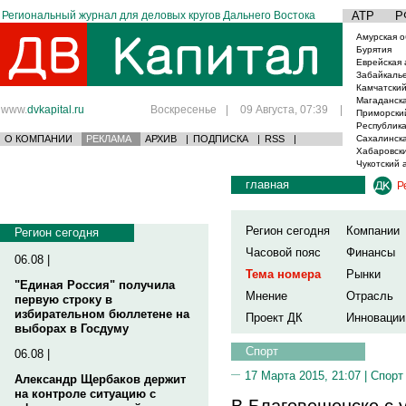
Региональный журнал для деловых кругов Дальнего Востока
АТР
Р
Амурская о
Бурятия
Еврейская 
Забайкаль
Камчатский
Магаданска
www.
dvkapital.ru
Воскресенье
|
09 Августа, 07:39
|
Приморски
Республика
О КОМПАНИИ
РЕКЛАМА
АРХИВ
|
ПОДПИСКА
|
RSS
|
Сахалинска
Хабаровски
Чукотский 
главная
Р
Регион сегодня
Компании
Регион сегодня
Часовой пояс
Финансы
06.08 |
Тема номера
Рынки
"Единая Россия" получила
Мнение
Отрасль
первую строку в
избирательном бюллетене на
Проект ДК
Инновации
выборах в Госдуму
Спорт
06.08 |
17 Марта 2015, 21:07 |
Спорт
Александр Щербаков держит
на контроле ситуацию с
В Благовещенске с 