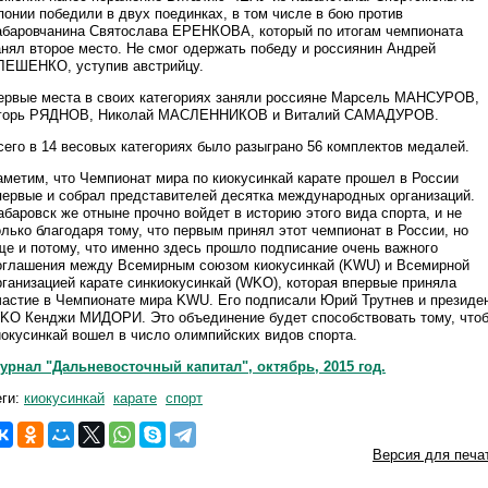
понии победили в двух поединках, в том числе в бою против
абаровчанина Святослава ЕРЕНКОВА, который по итогам чемпионата
анял второе место. Не смог одержать победу и россиянин Андрей
ЛЕШЕНКО, уступив австрийцу.
ервые места в своих категориях заняли россияне Марсель МАНСУРОВ,
горь РЯДНОВ, Николай МАСЛЕННИКОВ и Виталий САМАДУРОВ.
сего в 14 весовых категориях было разыграно 56 комплектов медалей.
аметим, что Чемпионат мира по киокусинкай карате прошел в России
первые и собрал представителей десятка международных организаций.
абаровск же отныне прочно войдет в историю этого вида спорта, и не
олько благодаря тому, что первым принял этот чемпионат в России, но
ще и потому, что именно здесь прошло подписание очень важного
оглашения между Всемирным союзом киокусинкай (KWU) и Всемирной
рганизацией карате синкиокусинкай (WKO), которая впервые приняла
частие в Чемпионате мира KWU. Его подписали Юрий Трутнев и президе
KO Кенджи МИДОРИ. Это объединение будет способствовать тому, что
иокусинкай вошел в число олимпийских видов спорта.
урнал "Дальневосточный капитал", октябрь, 2015 год.
еги:
киокусинкай
карате
спорт
Версия для печа