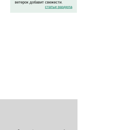
ветерок добавит свежести.
статьи раздела