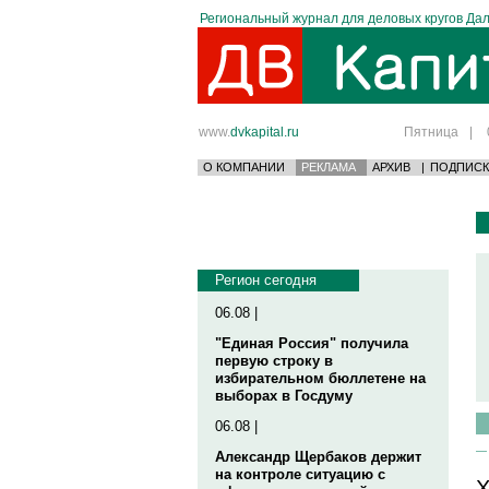
Региональный журнал для деловых кругов Дал
www.
dvkapital.ru
Пятница
|
О КОМПАНИИ
РЕКЛАМА
АРХИВ
|
ПОДПИСК
Регион сегодня
06.08 |
"Единая Россия" получила
первую строку в
избирательном бюллетене на
выборах в Госдуму
06.08 |
Александр Щербаков держит
на контроле ситуацию с
Х