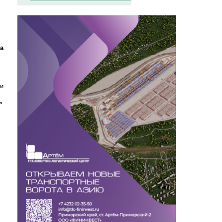
а
ли
ь