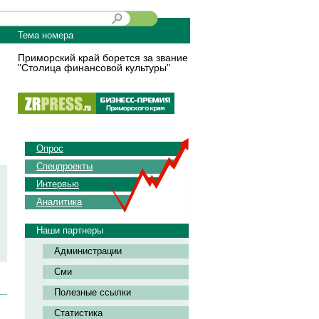
Тема номера
Приморский край борется за звание
"Столица финансовой культуры"
Опрос
Спецпроекты
Интервью
Аналитика
Наши партнеры
Администрации
Сми
Полезные ссылки
Статистика