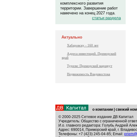
комплексного развития
территории. Завершение работ
намечено на конец 2027 года.
статьи раздела
Актуально
Хабаровску - 160 лет
Адреса инвестиций. Приморский
край
Туризм: Приморский маршрут
Недвижимость Владивостока
о компании
|
свежий ном
© 2000-2025 Сетевое издание ДВ Капитал
Учредитель: Общество с ограниченной отве
И.о. главного редактора: Голубь Андрей Але
Адрес: 690014, Приморский край, г. Владивос
Телефоны: +7 (423) 245-04-85; Email:
priem@