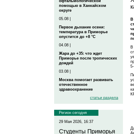
офтальмологической
к
помощью в Ханкайском
округе
05.08 |
В
с
Первое дыхание осени:
ч
температура в Приморье
п
опустится до +8 °C
п
04.08 |
В
с
Жара до +35: что ждет
у
Приморье после тропических
п
дождей
5
03.08 |
П
у
Москва помогает развивать
в
отечественное
к
здравоохранение
К
статьи раздела
Регион сегодня
29 Мая 2026, 16:37
Д
Студенты Приморья
А