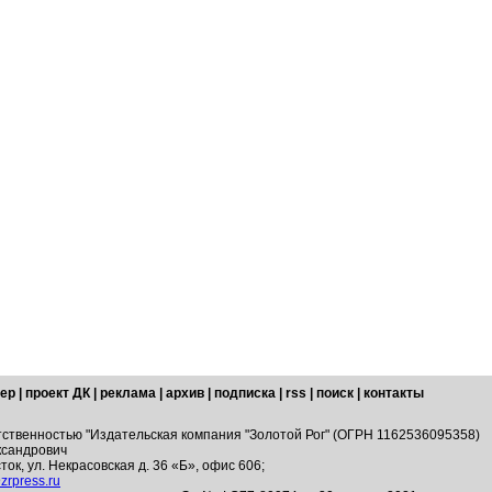
ер
|
проект ДК
|
реклама
|
архив
|
подписка
|
rss
|
поиск
|
контакты
тственностью "Издательская компания "Золотой Рог" (ОГРН 1162536095358)
ксандрович
ток, ул. Некрасовская д. 36 «Б», офис 606;
zrpress.ru