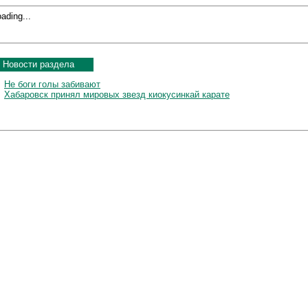
ading...
Новости раздела
Не боги голы забивают
Хабаровск принял мировых звезд киокусинкай карате