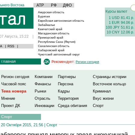
ьнего Востока
АТР
РФ
ДФО
Курсы валют
Амурская область
Бурятия
1 USD
81.41 р.
Еврейская автономная область
1 EUR
94.06 р.
Забайкалье
100 JPY
51.61 р.
Камчатский край
10 CNY
12.06 р.
Магаданская область
07 Августа, 15:22
|
Приморский край
Республика Саха (Якутия)
А
|
RSS
|
Сахалинская область
Хабаровский край
Чукотский автономный округ
главная
Рекомендует:
Регион сегодня
Регион сегодня
Компании
Партнеры
Страницы истории
Часовой пояс
Финансы
Персона
Восточное кольцо
Тема номера
Рынки
Кадры
Криминал
Мнение
Отрасль
Территория
Вкус жизни
Проект ДК
Инновации
Среда обитания
Спорт
Спорт
20 Октября 2015, 21:56 |
Спорт
абаровск принял мировых звезд киокусинкай