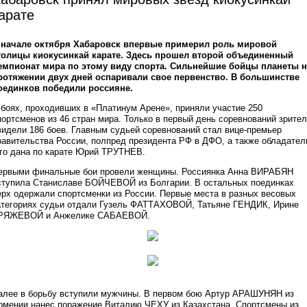
арате
 начале октября Хабаровск впервые примерил роль мировой
толицы киокусинкай карате. Здесь прошел второй объединенный
емпионат мира по этому виду спорта. Сильнейшие бойцы планеты н
ротяжении двух дней оспаривали свое первенство. В большинстве
оединков победили россияне.
 боях, проходивших в «Платинум Арене», приняли участие 250
портсменов из 46 стран мира. Только в первый день соревнований зрите
видели 186 боев. Главным судьей соревнований стал вице-премьер
равительства России, полпред президента РФ в ДФО, а также обладател
-го дана по карате Юрий ТРУТНЕВ.
ервыми финальные бои провели женщины. Россиянка Анна ВИРАБЯН
ступила Станиславе БОЙЧЕВОЙ из Болгарии. В остальных поединках
ерх одержали спортсменки из России. Первые места в разных весовых
атегориях судьи отдали Гузель ФАТТАХОВОЙ, Татьяне ГЕНДИК, Ирине
РЯЖЕВОЙ и Анжелике САБАЕВОЙ.
алее в борьбу вступили мужчины. В первом бою Артур АРАШУНЯН из
рмении нанес поражение Виталию ЧЕХУ из Казахстана. Спортсмены из