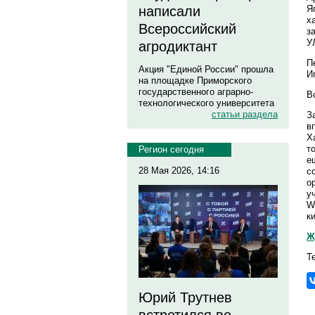
Я
написали
х
Всероссийский
з
У
агродиктант
П
Акция "Единой России" прошла
И
на площадке Приморского
государственного аграрно-
В
технологического университета
статьи раздела
З
в
Х
т
Регион сегодня
е
28 Мая 2026, 14:16
с
о
у
W
к
Ж
Т
Юрий Трутнев