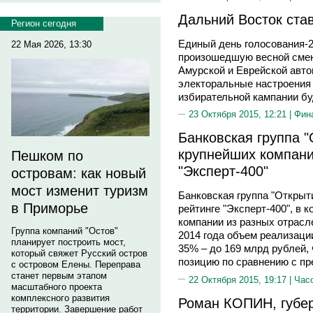
Дальний Восток ста
Регион сегодня
Единый день голосования-
22 Мая 2026, 13:30
произошедшую весной смен
Амурской и Еврейской авто
электоральные настроения 
избирательной кампании бу
23 Октября 2015, 12:21 |
Фин
Банковская группа 
крупнейших компани
Пешком по
"Эксперт-400"
островам: как новый
мост изменит туризм
Банковская группа "Открыт
в Приморье
рейтинге "Эксперт-400", в
компании из разных отрасл
Группа компаний "Остов"
2014 года объем реализаци
планирует построить мост,
35% – до 169 млрд рублей, 
который свяжет Русский остров
позицию по сравнению с п
с островом Елены. Переправа
станет первым этапом
22 Октября 2015, 19:17 |
Час
масштабного проекта
комплексного развития
Роман КОПИН, губер
территории. Завершение работ