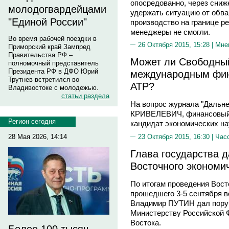
опосредованно, через сниж
молодогвардейцами
удержать ситуацию от обва
"Единой России"
производство на границе р
менеджеры не смогли.
Во время рабочей поездки в
26 Октября 2015, 15:28 |
Мне
Приморский край Зампред
Правительства РФ –
Может ли Свободный
полномочный представитель
Президента РФ в ДФО Юрий
международным фин
Трутнев встретился во
АТР?
Владивостоке с молодежью.
статьи раздела
На вопрос журнала "Дальн
КРИВЕЛЕВИЧ, финансовый к
Регион сегодня
кандидат экономических на
23 Октября 2015, 16:30 |
Час
28 Мая 2026, 14:14
Глава государства д
Восточного экономи
По итогам проведения Вост
прошедшего 3-5 сентября в
Владимир ПУТИН дал поруч
Министерству Российской 
Востока.