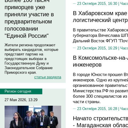
Более 100 тысяч
23 Октября 2015, 16:30 |
Час
приморцев уже
В Хабаровском крае
приняли участие в
логистический центр
предварительном
голосовании
В правительстве Хабаровск
"Единой России"
губернатора Вячеслава ШП
Дальний Восток ФГУП "Поч
Жители региона продолжают
23 Октября 2015, 16:29 |
Час
выбирать кандидатов, которые
представят партию на
В Комсомольске-на-
предстоящих выборах в
инженеров
Государственную Думу и
Законодательное Собрание
Приморского края.
В городе Юности прошел В
статьи раздела
инженеров. Одно из крупне
организованное правительс
Министерства РФ по развит
Регион сегодня
более 300 специалистов из
27 Мая 2026, 13:29
части страны.
23 Октября 2015, 16:28 |
Час
Начато строительст
- Магаданская облас