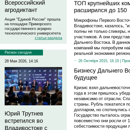
Всероссийский
ТОП крупнейших ком
агродиктант
расширился до 150
Акция "Единой России" прошла
Микрофоны Первого Восточ
на площадке Приморского
Владивостоке, казалось, "
государственного аграрно-
полны не только спикеры, 
технологического университета
участников. А они предста
статьи раздела
Дальнего Востока. В данно
компаний мы попробуем най
Регион сегодня
реальной экономике регион
26 Октября 2015, 16:10 |
Про
28 Мая 2026, 14:16
Бизнесу Дальнего Во
будущее
Кризис взял дальневосточн
года в этом пришлось убед
независимо от отрасли. Сп
страны. Рубль покатился п
долларом, но споткнулись 
Юрий Трутнев
Государство пыталось огра
встретился во
повсеместно они росли от 1
себестоимости продукции л
Владивостоке с