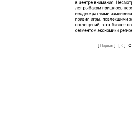
в центре внимания. Несмотр
лет рыбакам пришлось пер
неоднократными изменения
правил игры, повлекшими з
поглощений, этот бизнес п
сегментом экономики регио
[
Первая
]
[
<
]
С