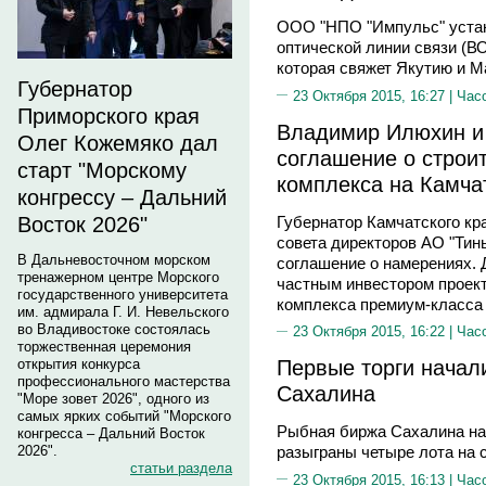
ООО "НПО "Импульс" устан
оптической линии связи (В
которая свяжет Якутию и М
Губернатор
23 Октября 2015, 16:27 |
Час
Приморского края
Владимир Илюхин и
Олег Кожемяко дал
соглашение о строит
старт "Морскому
комплекса на Камча
конгрессу – Дальний
Губернатор Камчатского к
Восток 2026"
совета директоров АО "Ти
В Дальневосточном морском
соглашение о намерениях. 
тренажерном центре Морского
частным инвестором проект
государственного университета
комплекса премиум-класса 
им. адмирала Г. И. Невельского
во Владивостоке состоялась
23 Октября 2015, 16:22 |
Час
торжественная церемония
Первые торги начал
открытия конкурса
профессионального мастерства
Сахалина
"Море зовет 2026", одного из
самых ярких событий "Морского
Рыбная биржа Сахалина нач
конгресса – Дальний Восток
2026".
разыграны четыре лота на 
статьи раздела
23 Октября 2015, 16:13 |
Час