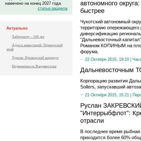
автономного округа:
намечено на конец 2027 года.
статьи раздела
быстрее
Чукотский автономный окр
территорию опережающего р
Актуально
диверсификацию региональ
Хабаровску - 160 лет
"Дальневосточный капитал"
Романом КОПИНЫМ на площ
Адреса инвестиций. Приморский
край
форума.
Туризм: Приморский маршрут
22 Октября 2015, 19:10 |
Час
Недвижимость Владивостока
Дальневосточным Т
Корпорацию развития Дальн
Sollers, запускавший автоз
21 Октября 2015, 15:21 |
Пер
Руслан ЗАКРЕВСКИ
"Интеррыбфлот": Кр
отрасли
В последнее время рыбная 
приходится более 60% обще