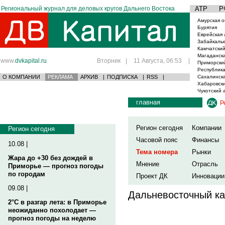
Региональный журнал для деловых кругов Дальнего Востока
АТР
Р
Амурская о
Бурятия
Еврейская 
Забайкаль
Камчатский
Магаданска
www.
dvkapital.ru
Вторник
|
11 Августа, 06:53
|
Приморски
Республика
О КОМПАНИИ
РЕКЛАМА
АРХИВ
|
ПОДПИСКА
|
RSS
|
Сахалинска
Хабаровски
Чукотский 
главная
Р
Регион сегодня
Компании
Регион сегодня
Часовой пояс
Финансы
10.08 |
Тема номера
Рынки
Жара до +30 без дождей в
Мнение
Отрасль
Приморье — прогноз погоды
по городам
Проект ДК
Инновации
09.08 |
Дальневосточный ка
2°C в разгар лета: в Приморье
неожиданно похолодает —
прогноз погоды на неделю