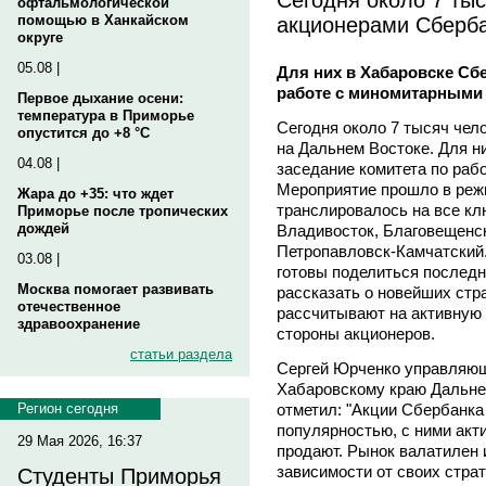
офтальмологической
акционерами Сберба
помощью в Ханкайском
округе
05.08 |
Для них в Хабаровске Сб
работе с миномитарными
Первое дыхание осени:
температура в Приморье
Сегодня около 7 тысяч чел
опустится до +8 °C
на Дальнем Востоке. Для н
04.08 |
заседание комитета по раб
Мероприятие прошло в реж
Жара до +35: что ждет
транслировалось на все кл
Приморье после тропических
дождей
Владивосток, Благовещенс
Петропавловск-Камчатский
03.08 |
готовы поделиться последн
Москва помогает развивать
рассказать о новейших стра
отечественное
рассчитывают на активную
здравоохранение
стороны акционеров.
статьи раздела
Сергей Юрченко управляющ
Хабаровскому краю Дальне
отметил: "Акции Сбербанка
Регион сегодня
популярностью, с ними акти
29 Мая 2026, 16:37
продают. Рынок валатилен 
зависимости от своих страт
Студенты Приморья