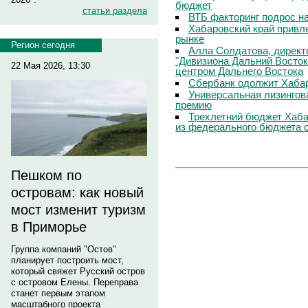
бюджет
статьи раздела
ВТБ факторинг подрос н
Хабаровский край привл
рынке
Регион сегодня
Алла Солдатова, директ
"Дивизиона Дальний Восток
22 Мая 2026, 13:30
центром Дальнего Востока
Сбербанк одолжит Хаба
Универсальная лизингов
премию
Трехлетний бюджет Хаба
из федерального бюджета 
Пешком по
островам: как новый
мост изменит туризм
в Приморье
Группа компаний "Остов"
планирует построить мост,
который свяжет Русский остров
с островом Елены. Переправа
станет первым этапом
масштабного проекта