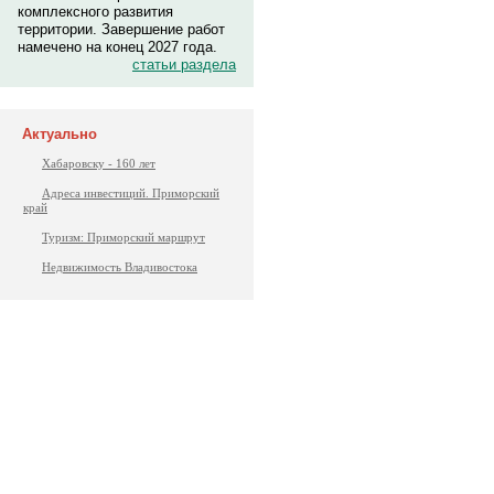
комплексного развития
территории. Завершение работ
намечено на конец 2027 года.
статьи раздела
Актуально
Хабаровску - 160 лет
Адреса инвестиций. Приморский
край
Туризм: Приморский маршрут
Недвижимость Владивостока