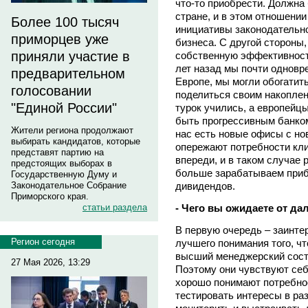
что-то приобрести. Должна
стране, и в этом отношении
Более 100 тысяч
инициативы законодательно
приморцев уже
бизнеса. С другой стороны,
приняли участие в
собственную эффективность
лет назад мы почти одновре
предварительном
Европе, мы могли обогатить
голосовании
поделиться своим накоплен
"Единой России"
турок учились, а европейцы
быть прогрессивным банком
Жители региона продолжают
нас есть новые офисы с но
выбирать кандидатов, которые
опережают потребности кли
представят партию на
впереди, и в таком случае 
предстоящих выборах в
больше зарабатываем приб
Государственную Думу и
дивидендов.
Законодательное Собрание
Приморского края.
- Чего вы ожидаете от д
статьи раздела
В первую очередь – заинте
Регион сегодня
лучшего понимания того, ч
высший менеджерский сост
27 Мая 2026, 13:29
Поэтому они чувствуют себ
хорошо понимают потребно
тестировать интересы в ра