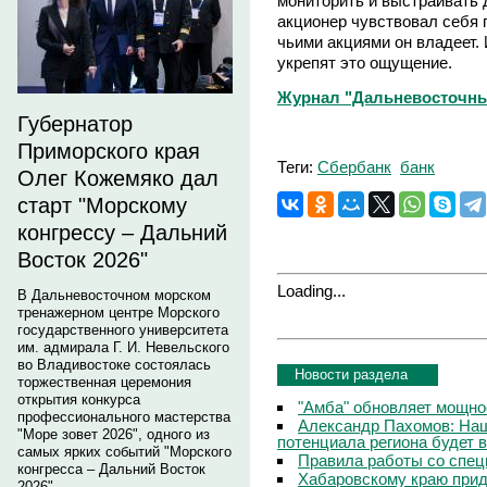
мониторить и выстраивать 
акционер чувствовал себя 
чьими акциями он владеет.
укрепят это ощущение.
Журнал "Дальневосточны
Губернатор
Приморского края
Теги:
Сбербанк
банк
Олег Кожемяко дал
старт "Морскому
конгрессу – Дальний
Восток 2026"
Loading...
В Дальневосточном морском
тренажерном центре Морского
государственного университета
им. адмирала Г. И. Невельского
во Владивостоке состоялась
Новости раздела
торжественная церемония
открытия конкурса
"Амба" обновляет мощно
профессионального мастерства
Александр Пахомов: Наш
"Море зовет 2026", одного из
потенциала региона будет 
самых ярких событий "Морского
Правила работы со спец
конгресса – Дальний Восток
Хабаровскому краю прид
2026".