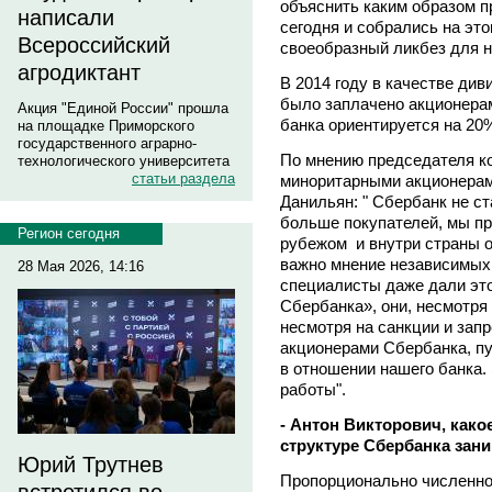
объяснить каким образом п
написали
сегодня и собрались на это
Всероссийский
своеобразный ликбез для н
агродиктант
В 2014 году в качестве ди
было заплачено акционерам
Акция "Единой России" прошла
банка ориентируется на 20
на площадке Приморского
государственного аграрно-
По мнению председателя к
технологического университета
статьи раздела
миноритарными акционерам
Данильян: " Сбербанк не с
больше покупателей, мы пр
Регион сегодня
рубежом и внутри страны о
важно мнение независимых 
28 Мая 2026, 14:16
специалисты даже дали это
Сбербанка», они, несмотря
несмотря на санкции и запр
акционерами Сбербанка, п
в отношении нашего банка.
работы".
- Антон Викторович, како
структуре Сбербанка зан
Юрий Трутнев
Пропорционально численнос