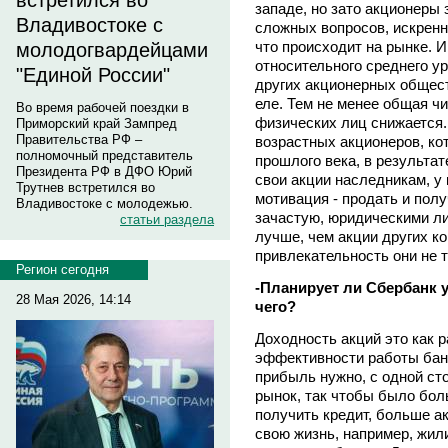
встретился во
западе, но зато акционеры 
Владивостоке с
сложных вопросов, искренн
что происходит на рынке. 
молодогвардейцами
относительного среднего у
"Единой России"
других акционерных общест
еле. Тем не менее общая ч
Во время рабочей поездки в
физических лиц снижается. 
Приморский край Зампред
Правительства РФ –
возрастных акционеров, ко
полномочный представитель
прошлого века, в результат
Президента РФ в ДФО Юрий
свои акции наследникам, у
Трутнев встретился во
мотивация - продать и пол
Владивостоке с молодежью.
зачастую, юридическими л
статьи раздела
лучше, чем акции других к
привлекательность они не т
Регион сегодня
-Планирует ли Сбербанк у
28 Мая 2026, 14:14
чего?
Доходность акций это как р
эффективности работы банк
прибыль нужно, с одной ст
рынок, так чтобы было бо
получить кредит, больше 
свою жизнь, например, жил