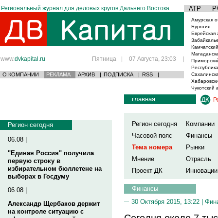
Региональный журнал для деловых кругов Дальнего Востока
АТР
Р
Амурская о
Бурятия
Еврейская 
Забайкаль
Камчатский
Магаданска
www.
dvkapital.ru
Пятница
|
07 Августа, 23:03
|
Приморски
Республика
О КОМПАНИИ
РЕКЛАМА
АРХИВ
|
ПОДПИСКА
|
RSS
|
Сахалинска
Хабаровски
Чукотский 
главная
Р
Регион сегодня
Компании
Регион сегодня
Часовой пояс
Финансы
06.08 |
Тема номера
Рынки
"Единая Россия" получила
Мнение
Отрасль
первую строку в
избирательном бюллетене на
Проект ДК
Инновации
выборах в Госдуму
Финансы
06.08 |
30 Октября 2015, 13:22 |
Фин
Александр Щербаков держит
на контроле ситуацию с
Сегодня около 7 ты