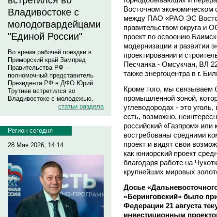
встретился во
Восточном экономическом 
Владивостоке с
между ПАО «РАО ЭС Востока
молодогвардейцами
правительством округа и О
"Единой России"
проект по освоению Баимс
модернизации и развитии эн
Во время рабочей поездки в
проектировании и строитель
Приморский край Зампред
Песчанка - Омсукчан, ВЛ 22
Правительства РФ –
также энергоцентра в г. Б
полномочный представитель
Президента РФ в ДФО Юрий
Кроме того, мы связываем
Трутнев встретился во
промышленной зоной, кото
Владивостоке с молодежью.
статьи раздела
углеводородах - это уголь,
есть, возможно, неинтересн
российский «Газпром» или 
Регион сегодня
востребованы средними ком
проект и видят свои возмож
28 Мая 2026, 14:14
как юниорский проект сред
благодаря работе на Чукот
крупнейших мировых золо
Досье «Дальневосточного
«Беринговский» было пр
Федерации 21 августа те
инвестиционным проектом