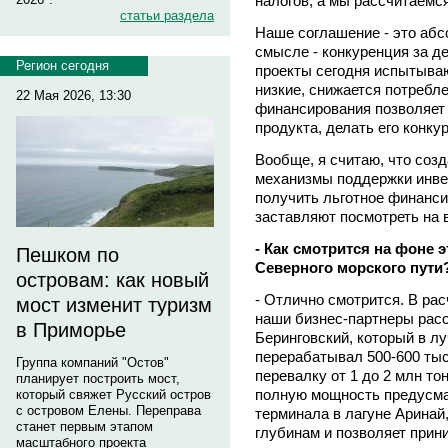
налогов, а мы рассчитаемс
статьи раздела
Наше соглашение - это абс
смысле - конкуренция за д
Регион сегодня
проекты сегодня испытыва
низкие, снижается потребле
22 Мая 2026, 13:30
финансирования позволяет
продукта, делать его конк
Вообще, я считаю, что соз
механизмы поддержки инве
получить льготное финанси
заставляют посмотреть на 
- Как смотрится на фоне э
Пешком по
Северного морского пути
островам: как новый
- Отлично смотрится. В ра
мост изменит туризм
наши бизнес-партнеры расс
в Приморье
Беринговский, который в л
перерабатывал 500-600 тыс
Группа компаний "Остов"
перевалку от 1 до 2 млн то
планирует построить мост,
полную мощность предусма
который свяжет Русский остров
с островом Елены. Переправа
терминала в лагуне Аринай,
станет первым этапом
глубинам и позволяет прин
масштабного проекта