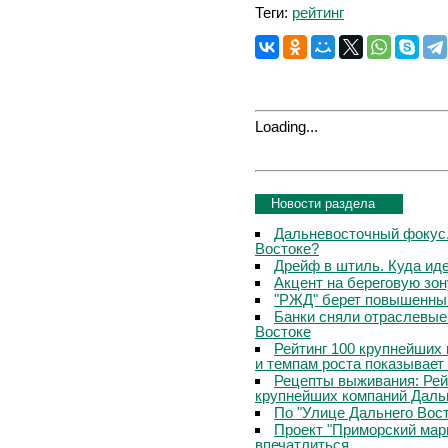
Теги:
рейтинг
Loading...
Новости раздела
Дальневосточный фокус.
Востоке?
Дрейф в штиль. Куда ид
Акцент на береговую зон
"РЖД" берет повышенны
Банки сняли отраслевые
Востоке
Рейтинг 100 крупнейших
и темпам роста показывает
Рецепты выживания: Рей
крупнейших компаний Даль
По "Улице Дальнего Вос
Проект "Приморский марш
впечатлиться