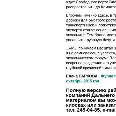
ждут Свободного порта Вла
распространить до Камчатк
Впрочем, именно здесь, в 
дрожжи для быстрого роста
транспортников и логистико
экспорта станут основными
экономике. Тем более мест
увеличить грузовую базу, и 
...«Мы понимаем масштаб з
я не сомневаюсь в успехе»,
экономическом форуме Вла
искренне разделили его ув
глубокой кризисной ямы тв
Елена БАРКОВА.
Журнал
октябрь, 2015 год.
Полную версию рей
компаний Дальнего
материалом вы може
киосках или заказа
тел. 245-04-85, e-ma