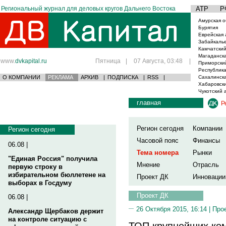
Региональный журнал для деловых кругов Дальнего Востока
АТР
Р
Амурская о
Бурятия
Еврейская 
Забайкаль
Камчатский
Магаданска
www.
dvkapital.ru
Пятница
|
07 Августа, 03:48
|
Приморски
Республика
О КОМПАНИИ
РЕКЛАМА
АРХИВ
|
ПОДПИСКА
|
RSS
|
Сахалинска
Хабаровски
Чукотский 
главная
Р
Регион сегодня
Компании
Регион сегодня
Часовой пояс
Финансы
06.08 |
Тема номера
Рынки
"Единая Россия" получила
Мнение
Отрасль
первую строку в
избирательном бюллетене на
Проект ДК
Инновации
выборах в Госдуму
Проект ДК
06.08 |
26 Октября 2015, 16:14 |
Про
Александр Щербаков держит
на контроле ситуацию с
ТОП крупнейших ком