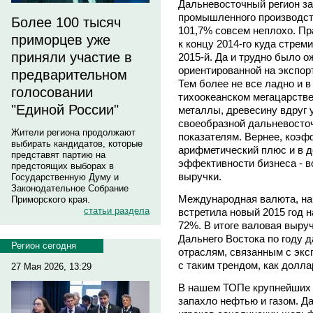
Дальневосточный регион за
промышленного производст
Более 100 тысяч
101,7% совсем неплохо. Пр
приморцев уже
к концу 2014-го куда стрем
приняли участие в
2015-й. Да и трудно было 
ориентированной на экспор
предварительном
Тем более не все ладно и 
голосовании
тихоокеанском мегацарстве,
"Единой России"
металлы, древесину вдруг 
своеобразной дальневосто
Жители региона продолжают
показателям. Вернее, коэф
выбирать кандидатов, которые
арифметический плюс и в д
представят партию на
эффективности бизнеса - в
предстоящих выборах в
выручки.
Государственную Думу и
Законодательное Собрание
Международная валюта, нач
Приморского края.
статьи раздела
встретила новый 2015 год н
72%. В итоге валовая выру
Дальнего Востока по году 
Регион сегодня
отраслям, связанным с экс
с таким трендом, как долла
27 Мая 2026, 13:29
В нашем ТОПе крупнейших 
запахло нефтью и газом. Д