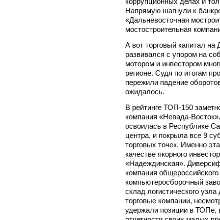
коррупционных делах и тол
Напрямую шагнули к банкр
«Дальневосточная мострои
мостостроительная компани
А вот торговый капитал на 
развивался с упором на со
мотором и инвестором мног
регионе. Судя по итогам пр
пережили падение оборото
ожидалось.
В рейтинге ТОП-150 заметн
компания «Невада-Восток».
освоилась в Республике Са
центра, и покрыла все 9 су
торговых точек. Именно эт
качестве якорного инвесто
«Надеждинская». Диверсиф
компания общероссийского 
компьютеросборочный завод 
склад логистического узла 
торговые компании, несмот
удержали позиции в ТОПе, 
отчетности своих малых пр