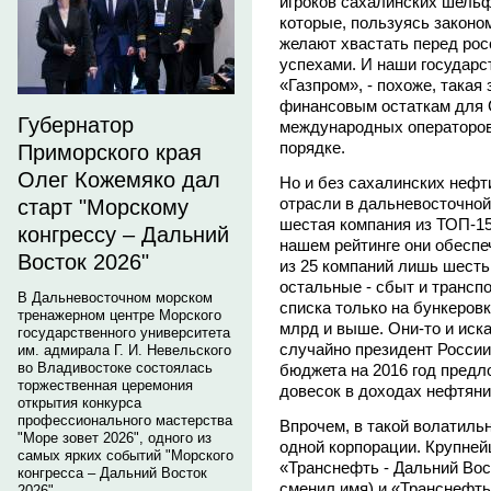
игроков сахалинских шельф
которые, пользуясь законо
желают хвастать перед ро
успехами. И наши государс
«Газпром», - похоже, такая
финансовым остаткам для 
Губернатор
международных операторов
порядке.
Приморского края
Олег Кожемяко дал
Но и без сахалинских нефт
отрасли в дальневосточной
старт "Морскому
шестая компания из ТОП-15
конгрессу – Дальний
нашем рейтинге они обеспе
Восток 2026"
из 25 компаний лишь шесть
остальные - сбыт и транспо
В Дальневосточном морском
списка только на бункеровк
тренажерном центре Морского
млрд и выше. Они-то и иска
государственного университета
случайно президент России
им. адмирала Г. И. Невельского
во Владивостоке состоялась
бюджета на 2016 год пред
торжественная церемония
довесок в доходах нефтяни
открытия конкурса
профессионального мастерства
Впрочем, в такой волатиль
"Море зовет 2026", одного из
одной корпорации. Крупней
самых ярких событий "Морского
«Транснефть - Дальний Вос
конгресса – Дальний Восток
сменил имя) и «Транснефть 
2026".