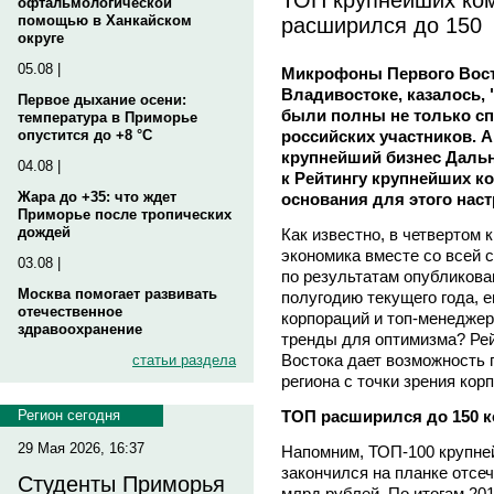
офтальмологической
расширился до 150
помощью в Ханкайском
округе
05.08 |
Микрофоны Первого Вост
Владивостоке, казалось,
Первое дыхание осени:
были полны не только сп
температура в Приморье
российских участников. 
опустится до +8 °C
крупнейший бизнес Дальн
04.08 |
к Рейтингу крупнейших к
Жара до +35: что ждет
основания для этого наст
Приморье после тропических
дождей
Как известно, в четвертом 
экономика вместе со всей с
03.08 |
по результатам опубликова
Москва помогает развивать
полугодию текущего года, 
отечественное
корпораций и топ-менеджер
здравоохранение
тренды для оптимизма? Ре
Востока дает возможность 
статьи раздела
региона с точки зрения кор
ТОП расширился до 150 
Регион сегодня
29 Мая 2026, 16:37
Напомним, ТОП-100 крупней
закончился на планке отсе
Студенты Приморья
млрд рублей. По итогам 20