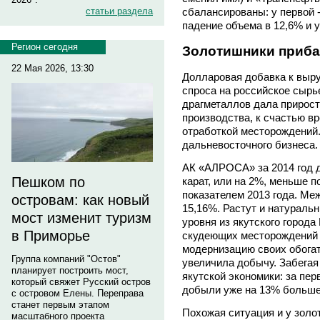
статьи раздела
сбалансированы: у первой -
падение объема в 12,6% и 
Регион сегодня
Золотишники приб
22 Мая 2026, 13:30
Долларовая добавка к выру
спроса на российское сырь
драгметаллов дала прирост 
производства, к счастью в
отработкой месторождений
дальневосточного бизнеса.
АК «АЛРОСА» за 2014 год до
Пешком по
карат, или на 2%, меньше 
показателем 2013 года. Ме
островам: как новый
15,16%. Растут и натураль
мост изменит туризм
уровня из якутского город
в Приморье
скудеющих месторождений 
модернизацию своих обогат
Группа компаний "Остов"
увеличила добычу. Забегая
планирует построить мост,
якутской экономики: за пе
который свяжет Русский остров
добыли уже на 13% больше
с островом Елены. Переправа
станет первым этапом
Похожая ситуация и у золо
масштабного проекта