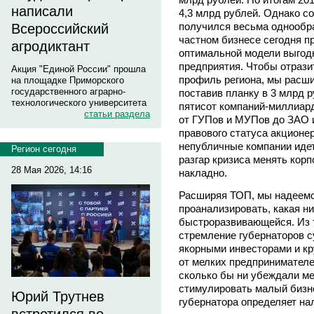
написали
4,3 млрд рублей. Однако с
получился весьма однообр
Всероссийский
частном бизнесе сегодня п
агродиктант
оптимальной модели выгодн
предприятия. Чтобы отраз
Акция "Единой России" прошла
профиль региона, мы расши
на площадке Приморского
государственного аграрно-
поставив планку в 3 млрд 
технологического университета
пятисот компаний-миллиар
статьи раздела
от ГУПов и МУПов до ЗАО 
правового статуса акцион
непубличные компании идет
Регион сегодня
разгар кризиса менять кор
28 Мая 2026, 14:16
накладно.
Расширяя ТОП, мы надеемс
проанализировать, какая н
быстроразвивающейся. Из 
стремление губернаторов 
якорными инвесторами и кр
от мелких предпринимателе
сколько бы ни убеждали м
стимулировать малый бизне
Юрий Трутнев
губернатора определяет нал