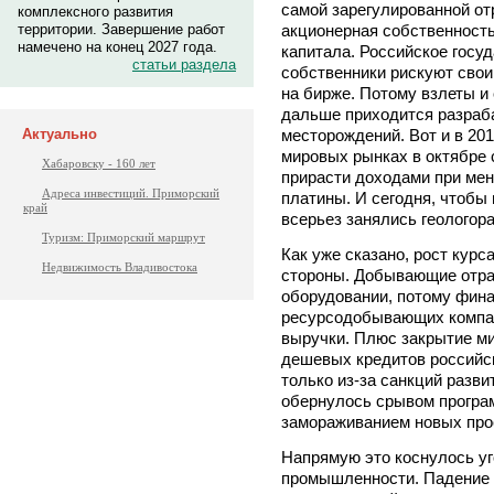
самой зарегулированной от
комплексного развития
территории. Завершение работ
акционерная собственность
намечено на конец 2027 года.
капитала. Российское госу
статьи раздела
собственники рискуют свои
на бирже. Потому взлеты и
дальше приходится разраб
Актуально
месторождений. Вот и в 20
мировых рынках в октябре 
Хабаровску - 160 лет
прирасти доходами при мен
Адреса инвестиций. Приморский
платины. И сегодня, чтобы
край
всерьез занялись геологор
Туризм: Приморский маршрут
Как уже сказано, рост курс
Недвижимость Владивостока
стороны. Добывающие отра
оборудовании, потому фин
ресурсодобывающих компан
выручки. Плюс закрытие м
дешевых кредитов российск
только из-за санкций разви
обернулось срывом програм
замораживанием новых прое
Напрямую это коснулось у
промышленности. Падение 