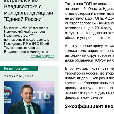
встретился во
Так, в наш ТОП не попало 
Владивостоке с
автономной области. Единс
молодогвардейцами
«Теплоозерский цементный з
не дотянула до ТОПа. А до
"Единой России"
«Петропавловск» - Кимкано
Во время рабочей поездки в
готовился еще в 2014 году, 
Приморский край Зампред
отсутствия коридора на экс
Правительства РФ –
области уперся в потолок.
полномочный представитель
Президента РФ в ДФО Юрий
А вот усиление присутствия
Трутнев встретился во
только золотопромышленник
Владивостоке с молодежью.
автономный округ всерьез 
статьи раздела
даже обзавелся ТОРом на б
Впрочем, заглянуть чуть г
Регион сегодня
территорий России, во втор
28 Мая 2026, 14:14
новые лидеры, как раз и п
компаний. Корпоративные п
приходом государственных
экономики происходят, но н
федеральном центре.
$-коэффициент вно