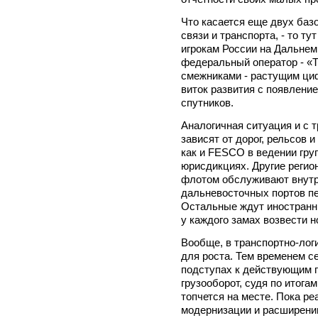
Что касается еще двух баз
связи и транспорта, - то ту
игрокам России на Дальнем
федеральный оператор - «Т
смежниками - растущим ци
виток развития с появлени
спутников.
Аналогичная ситуация и с 
зависят от дорог, рельсов 
как и FESCO в ведении гру
юрисдикциях. Другие регио
флотом обслуживают внутр
дальневосточных портов пе
Остальные ждут иностранны
у каждого замах возвести 
Вообще, в транспортно-лог
для роста. Тем временем се
подступах к действующим п
грузооборот, судя по итога
топчется на месте. Пока ре
модернизации и расширени