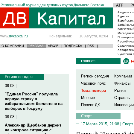
Региональный журнал для деловых кругов Дальнего Востока
АТР
Р
Амурская о
Бурятия
Еврейская 
Забайкаль
Камчатский
Магаданска
www.
dvkapital.ru
Понедельник
|
10 Августа, 02:04
|
Приморски
Республика
О КОМПАНИИ
РЕКЛАМА
АРХИВ
|
ПОДПИСКА
|
RSS
|
Сахалинска
Хабаровски
Чукотский 
главная
Р
Регион сегодня
Компании
Регион сегодня
Часовой пояс
Финансы
06.08 |
Тема номера
Рынки
"Единая Россия" получила
Мнение
Отрасль
первую строку в
избирательном бюллетене на
Проект ДК
Инновации
выборах в Госдуму
Спорт
06.08 |
17 Марта 2015, 21:08 |
Спорт
Александр Щербаков держит
на контроле ситуацию с
Первый "Ледовый фе