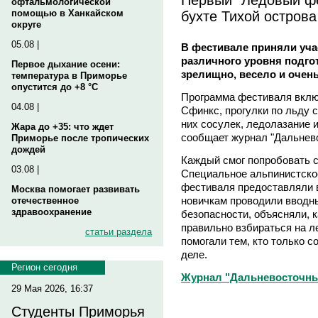
офтальмологической
бухте Тихой остров
помощью в Ханкайском
округе
05.08 |
В фестивале приняли уча
различного уровня подго
Первое дыхание осени:
зрелищно, весело и очень
температура в Приморье
опустится до +8 °C
Программа фестиваля вклю
04.08 |
Сфинкс, прогулки по льду 
них сосулек, ледолазание 
Жара до +35: что ждет
сообщает журнал "Дальнево
Приморье после тропических
дождей
Каждый смог попробовать с
03.08 |
Специальное альпинистско
фестиваля предоставляли 
Москва помогает развивать
новичкам проводили вводны
отечественное
здравоохранение
безопасности, объясняли, 
правильно взбираться на 
статьи раздела
помогали тем, кто только 
деле.
Регион сегодня
Журнал "Дальневосточный 
29 Мая 2026, 16:37
Студенты Приморья