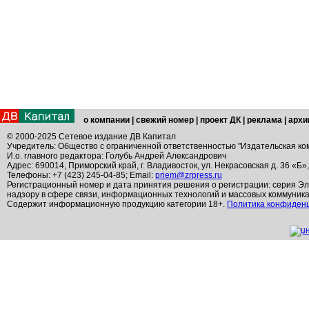
о компании
|
свежий номер
|
проект ДК
|
реклама
|
архи
© 2000-2025 Сетевое издание ДВ Капитал
Учредитель: Общество с ограниченной ответственностью "Издательская ко
И.о. главного редактора: Голубь Андрей Александрович
Адрес: 690014, Приморский край, г. Владивосток, ул. Некрасовская д. 36 «Б»
Телефоны: +7 (423) 245-04-85; Email:
priem@zrpress.ru
Регистрационный номер и дата принятия решения о регистрации: серия Эл
надзору в сфере связи, информационных технологий и массовых коммуник
Содержит информационную продукцию категории 18+.
Политика конфиден