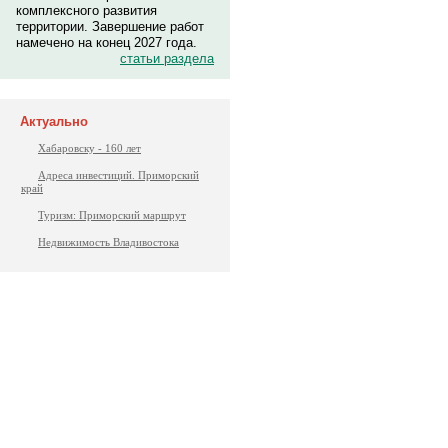
комплексного развития
территории. Завершение работ
намечено на конец 2027 года.
статьи раздела
Актуально
Хабаровску - 160 лет
Адреса инвестиций. Приморский
край
Туризм: Приморский маршрут
Недвижимость Владивостока