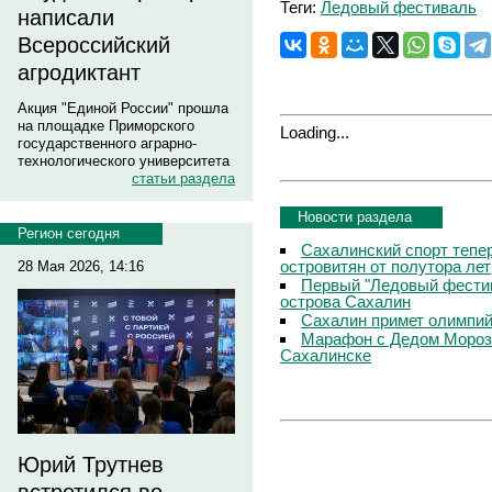
Теги:
Ледовый фестиваль
написали
Всероссийский
агродиктант
Акция "Единой России" прошла
на площадке Приморского
Loading...
государственного аграрно-
технологического университета
статьи раздела
Новости раздела
Регион сегодня
Сахалинский спорт тепе
островитян от полутора лет
28 Мая 2026, 14:16
Первый "Ледовый фестив
острова Сахалин
Сахалин примет олимпий
Марафон с Дедом Морозо
Сахалинске
Юрий Трутнев