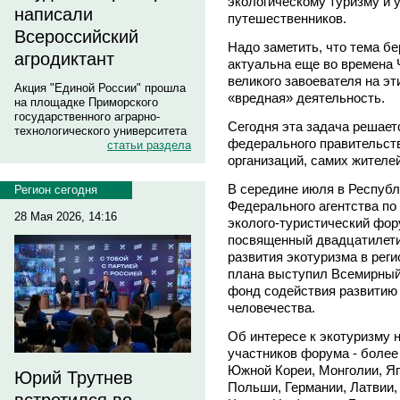
экологическому туризму и
написали
путешественников.
Всероссийский
Надо заметить, что тема б
агродиктант
актуальна еще во времена 
великого завоевателя на э
Акция "Единой России" прошла
«вредная» деятельность.
на площадке Приморского
государственного аграрно-
Сегодня эта задача решает
технологического университета
федерального правительст
статьи раздела
организаций, самих жителе
В середине июля в Республ
Регион сегодня
Федерального агентства п
28 Мая 2026, 14:16
эколого-туристический фор
посвященный двадцатилети
развития экотуризма в рег
плана выступил Всемирный
фонд содействия развитию 
человечества.
Об интересе к экотуризму 
участников форума - более 
Южной Кореи, Монголии, Яп
Юрий Трутнев
Польши, Германии, Латвии,