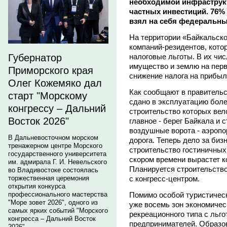
необходимой инфраструкт
частных инвестиций. 76
взял на себя федеральн
На территории «Байкальско
компаний-резидентов, кото
налоговые льготы. В их чи
Губернатор
имущество и землю на перв
Приморского края
снижение налога на прибыл
Олег Кожемяко дал
Как сообщают в правительс
старт "Морскому
сдано в эксплуатацию боле
конгрессу – Дальний
строительство которых вел
Восток 2026"
главное - берег Байкала и 
воздушные ворота - аэропо
В Дальневосточном морском
дорога. Теперь дело за биз
тренажерном центре Морского
строительство гостиничных 
государственного университета
скором времени вырастет к
им. адмирала Г. И. Невельского
Планируется строительств
во Владивостоке состоялась
с конгресс-центром.
торжественная церемония
открытия конкурса
Помимо особой туристичес
профессионального мастерства
"Море зовет 2026", одного из
уже восемь зон экономичес
самых ярких событий "Морского
рекреационного типа с льг
конгресса – Дальний Восток
предпринимателей. Образо
2026".