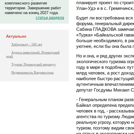
планирует проект по строи
комплексного развития
Улан-Удэ и в с. Гремячинск
территории. Завершение работ
намечено на конец 2027 года.
Будет ли востребована вся
статьи раздела
форума, генеральный дире
Сабина ГЛАДКОВА замечает
«Турка» «Байкальской гаван
Актуально
больше необходимого, в рас
Хабаровску - 160 лет
уютнее, если бы она была 
Адреса инвестиций. Приморский
Но и она, и ряд других экс
край
экологического туризма ог
Туризм: Приморский маршрут
году в мире в подобных пу
млрд человек, а рост доход
Недвижимость Владивостока
наиболее быстро растущий 
аутентичным впечатлениям»
депутат Госдумы Михаил
- Генеральным планом разв
Байкал определена предель
человек в год, - рассказыв
агентства по туризму Лю
реальную угрозу, которую н
туризм, поэтому видим сво
на отдых в экологически ч