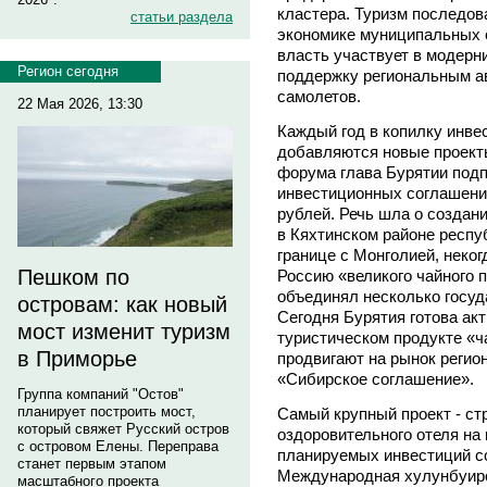
кластера. Туризм последов
статьи раздела
экономике муниципальных о
власть участвует в модерн
Регион сегодня
поддержку региональным а
самолетов.
22 Мая 2026, 13:30
Каждый год в копилку инве
добавляются новые проекты
форума глава Бурятии под
инвестиционных соглашени
рублей. Речь шла о создан
в Кяхтинском районе респу
границе с Монголией, неко
Пешком по
Россию «великого чайного п
объединял несколько госуд
островам: как новый
Сегодня Бурятия готова ак
мост изменит туризм
туристическом продукте «ч
в Приморье
продвигают на рынок регио
«Сибирское соглашение».
Группа компаний "Остов"
планирует построить мост,
Самый крупный проект - ст
который свяжет Русский остров
оздоровительного отеля на
с островом Елены. Переправа
планируемых инвестиций со
станет первым этапом
Международная хулунбуирс
масштабного проекта