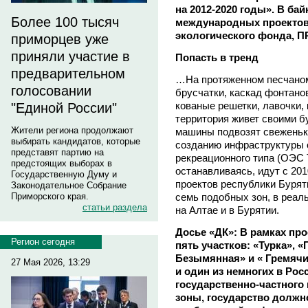
на 2012-2020 годы». В ба
Более 100 тысяч
международных проектов
экологического фонда, П
приморцев уже
приняли участие в
Попасть в тренд
предварительном
…На протяженном песчаном
голосовании
брусчатки, каскад фонтано
кованые решетки, лавочки,
"Единой России"
территория живет своими 
Жители региона продолжают
машины подвозят свеженьки
выбирать кандидатов, которые
созданию инфраструктуры 
представят партию на
рекреационного типа (ОЭС 
предстоящих выборах в
останавливаясь, идут с 201
Государственную Думу и
проектов республики Бурят
Законодательное Собрание
семь подобных зон, в реа
Приморского края.
статьи раздела
на Алтае и в Бурятии.
Досье «ДК»: В рамках про
Регион сегодня
пять участков: «Турка», 
Безымянная» и « Гремячин
27 Мая 2026, 13:29
и один из немногих в Ро
государственно-частного
зоны, государство должн