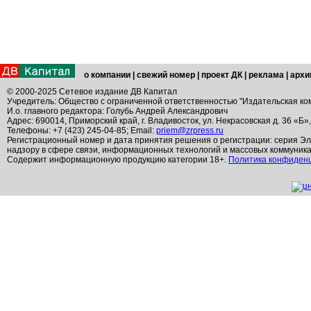
о компании
|
свежий номер
|
проект ДК
|
реклама
|
архи
© 2000-2025 Сетевое издание ДВ Капитал
Учредитель: Общество с ограниченной ответственностью "Издательская ко
И.о. главного редактора: Голубь Андрей Александрович
Адрес: 690014, Приморский край, г. Владивосток, ул. Некрасовская д. 36 «Б»
Телефоны: +7 (423) 245-04-85; Email:
priem@zrpress.ru
Регистрационный номер и дата принятия решения о регистрации: серия Эл
надзору в сфере связи, информационных технологий и массовых коммуник
Содержит информационную продукцию категории 18+.
Политика конфиден