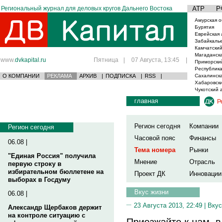
Региональный журнал для деловых кругов Дальнего Востока
АТР
Р
Амурская о
Бурятия
Еврейская 
Забайкаль
Камчатский
Магаданска
www.
dvkapital.ru
Пятница
|
07 Августа, 13:45
|
Приморски
Республика
О КОМПАНИИ
РЕКЛАМА
АРХИВ
|
ПОДПИСКА
|
RSS
|
Сахалинска
Хабаровски
Чукотский 
главная
Р
Регион сегодня
Компании
Регион сегодня
Часовой пояс
Финансы
06.08 |
Тема номера
Рынки
"Единая Россия" получила
Мнение
Отрасль
первую строку в
избирательном бюллетене на
Проект ДК
Инновации
выборах в Госдуму
Вкус жизни
06.08 |
23 Августа 2013, 22:49 |
Вкус
Александр Щербаков держит
на контроле ситуацию с
Приезжайте к нам, в