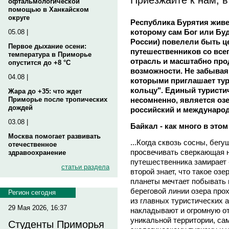
офтальмологической
помощью в Ханкайском
округе
Республика Бурятия живет
которому сам Бог или Буд
05.08 |
России) повелели быть ц
Первое дыхание осени:
путешественников со всег
температура в Приморье
отрасль и масштабно про
опустится до +8 °C
возможности. Не забывая 
04.08 |
которыми приглашает тур
кольцу". Единый туристи
Жара до +35: что ждет
несомненно, является озе
Приморье после тропических
дождей
российский и междунаро
03.08 |
Байкал - как много в этом
Москва помогает развивать
...Когда сквозь сосны, бег
отечественное
просвечивать сверкающая н
здравоохранение
путешественника замирает 
статьи раздела
второй знает, что такое озе
планеты мечтает побывать 
береговой линии озера прох
Регион сегодня
из главных туристических 
29 Мая 2026, 16:37
накладывают и огромную от
уникальной территории, са
Студенты Приморья