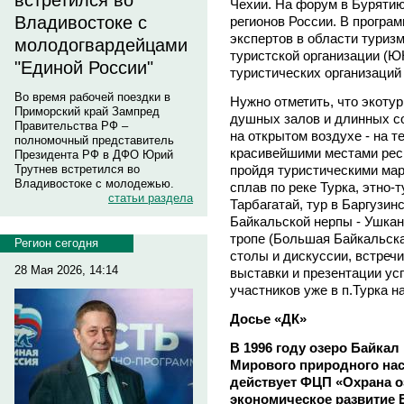
встретился во
Чехии. На форум в Бурятию
Владивостоке с
регионов России. В програ
экспертов в области туриз
молодогвардейцами
туристской организации (
"Единой России"
туристических организаций
Во время рабочей поездки в
Нужно отметить, что экоту
Приморский край Зампред
душных залов и длинных с
Правительства РФ –
на открытом воздухе - на 
полномочный представитель
красивейшими местами респ
Президента РФ в ДФО Юрий
пройдя туристическими мар
Трутнев встретился во
Владивостоке с молодежью.
сплав по реке Турка, этно-т
статьи раздела
Тарбагатай, тур в Баргузин
Байкальской нерпы - Ушкан
тропе (Большая Байкальска
Регион сегодня
столы и дискуссии, встречи
28 Мая 2026, 14:14
выставки и презентации ус
участников уже в п.Турка н
Досье «ДК»
В 1996 году озеро Байкал
Мирового природного на
действует ФЦП «Охрана о
экономическое развитие 