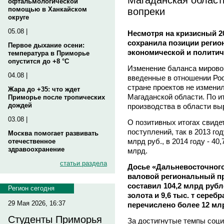
офтальмологической
вопреки
помощью в Ханкайском
округе
05.08 |
Несмотря на кризисный 20
сохранила позиции регио
Первое дыхание осени:
экономической и политич
температура в Приморье
опустится до +8 °C
Изменение баланса мировой
04.08 |
введенные в отношении Рос
стране проектов не измени
Жара до +35: что ждет
Магаданской области. По и
Приморье после тропических
дождей
производства в области вы
03.08 |
О позитивных итогах свиде
поступлений, так в 2013 го
Москва помогает развивать
млрд руб., в 2014 году - 40,
отечественное
здравоохранение
млрд.
статьи раздела
Досье «Дальневосточного 
валовой региональный п
составил 104,2 млрд руб
Регион сегодня
золота и 9,6 тыс. т сереб
29 Мая 2026, 16:37
перечислено более 12 мл
Студенты Приморья
За достигнутые темпы соци