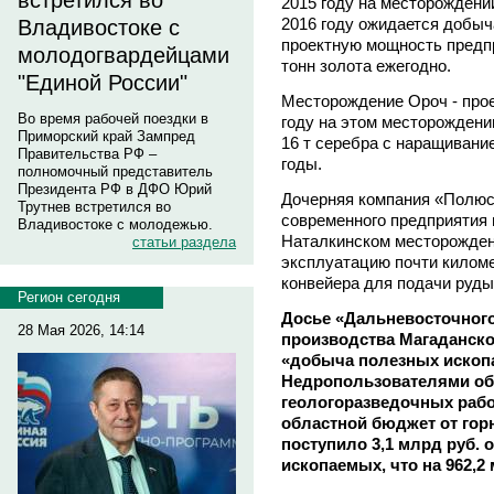
встретился во
2015 году на месторождени
2016 году ожидается добыча
Владивостоке с
проектную мощность предпр
молодогвардейцами
тонн золота ежегодно.
"Единой России"
Месторождение Ороч - прое
Во время рабочей поездки в
году на этом месторождени
Приморский край Зампред
16 т серебра с наращиван
Правительства РФ –
годы.
полномочный представитель
Президента РФ в ДФО Юрий
Дочерняя компания «Полюс
Трутнев встретился во
современного предприятия
Владивостоке с молодежью.
Наталкинском месторождени
статьи раздела
эксплуатацию почти киломе
конвейера для подачи руды
Регион сегодня
Досье «Дальневосточног
28 Мая 2026, 14:14
производства Магаданско
«добыча полезных ископа
Недропользователями об
геологоразведочных работ
областной бюджет от го
поступило 3,1 млрд руб. 
ископаемых, что на 962,2 