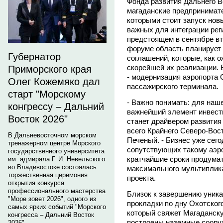
Фонда развития Дальнего Во
магаданские предпринимате
которыми стоит запуск нов
важных для интеграции рег
предстоящем в сентябре в
форуме область планирует
Губернатор
соглашений, которые, как 
скорейшей их реализации. 
Приморского края
- модернизация аэропорта 
Олег Кожемяко дал
пассажирского терминала.
старт "Морскому
- Важно понимать: для наше
конгрессу – Дальний
важнейший элемент инвест
Восток 2026"
станет драйвером развития 
всего Крайнего Северо-Вос
В Дальневосточном морском
Печеный. - Бизнес уже сег
тренажерном центре Морского
сопутствующих такому аэро
государственного университета
кратчайшие сроки продумат
им. адмирала Г. И. Невельского
во Владивостоке состоялась
максимального мультиплика
торжественная церемония
проекта.
открытия конкурса
профессионального мастерства
Близок к завершению уник
"Море зовет 2026", одного из
прокладки по дну Охотског
самых ярких событий "Морского
который свяжет Магаданск
конгресса – Дальний Восток
построены наземные соору
2026".