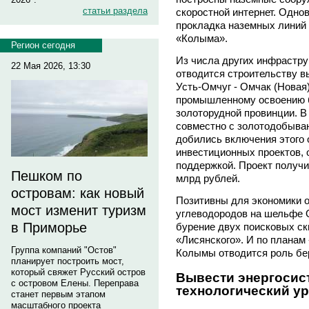
статьи раздела
скоростной интернет. Одно
прокладка наземных линий
«Колыма».
Регион сегодня
Из числа других инфрастр
22 Мая 2026, 13:30
отводится строительству в
Усть-Омчуг - Омчак (Новая)
промышленному освоению 
золоторудной провинции. В
совместно с золотодобыва
добились включения этого 
инвестиционных проектов, 
поддержкой. Проект получи
Пешком по
млрд рублей.
островам: как новый
Позитивны для экономики о
мост изменит туризм
углеводородов на шельфе О
в Приморье
бурение двух поисковых ск
«Лисянского». И по плана
Группа компаний "Остов"
Колымы отводится роль бер
планирует построить мост,
который свяжет Русский остров
Вывести энергосис
с островом Елены. Переправа
технологический у
станет первым этапом
масштабного проекта