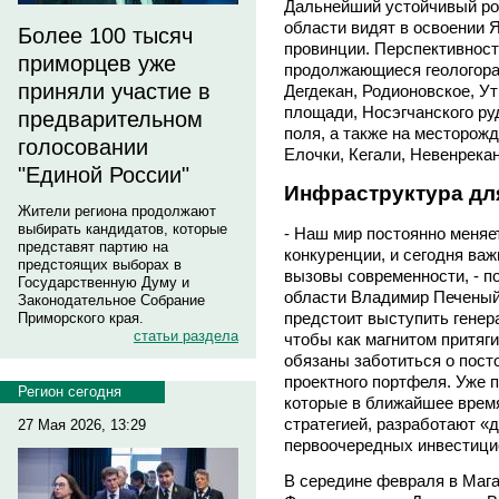
Дальнейший устойчивый ро
области видят в освоении 
Более 100 тысяч
провинции. Перспективнос
приморцев уже
продолжающиеся геологора
приняли участие в
Дегдекан, Родионовское, У
площади, Носэгчанского ру
предварительном
поля, а также на месторожд
голосовании
Елочки, Кегали, Невенрека
"Единой России"
Инфраструктура дл
Жители региона продолжают
выбирать кандидатов, которые
- Наш мир постоянно меняе
представят партию на
конкуренции, и сегодня ва
предстоящих выборах в
вызовы современности, - п
Государственную Думу и
области Владимир Печеный, 
Законодательное Собрание
предстоит выступить генер
Приморского края.
статьи раздела
чтобы как магнитом притяг
обязаны заботиться о пост
проектного портфеля. Уже 
Регион сегодня
которые в ближайшее время
стратегией, разработают «
27 Мая 2026, 13:29
первоочередных инвестици
В середине февраля в Маг