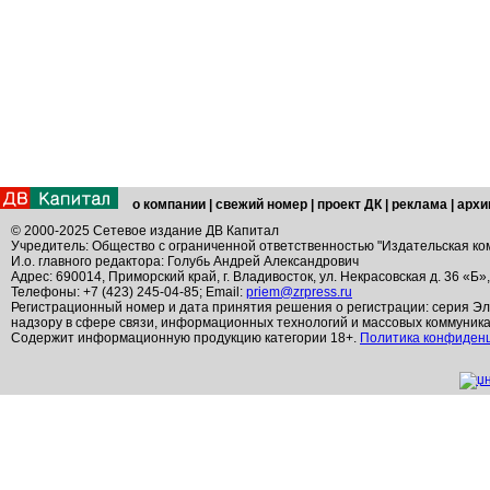
о компании
|
свежий номер
|
проект ДК
|
реклама
|
архи
© 2000-2025 Сетевое издание ДВ Капитал
Учредитель: Общество с ограниченной ответственностью "Издательская ко
И.о. главного редактора: Голубь Андрей Александрович
Адрес: 690014, Приморский край, г. Владивосток, ул. Некрасовская д. 36 «Б»
Телефоны: +7 (423) 245-04-85; Email:
priem@zrpress.ru
Регистрационный номер и дата принятия решения о регистрации: серия Эл
надзору в сфере связи, информационных технологий и массовых коммуник
Содержит информационную продукцию категории 18+.
Политика конфиден