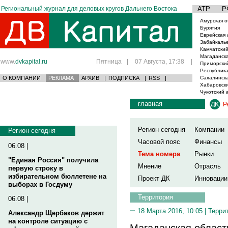
Региональный журнал для деловых кругов Дальнего Востока
АТР
Р
Амурская о
Бурятия
Еврейская 
Забайкаль
Камчатский
Магаданска
www.
dvkapital.ru
Пятница
|
07 Августа, 17:38
|
Приморски
Республика
О КОМПАНИИ
РЕКЛАМА
АРХИВ
|
ПОДПИСКА
|
RSS
|
Сахалинска
Хабаровски
Чукотский 
главная
Р
Регион сегодня
Компании
Регион сегодня
Часовой пояс
Финансы
06.08 |
Тема номера
Рынки
"Единая Россия" получила
Мнение
Отрасль
первую строку в
избирательном бюллетене на
Проект ДК
Инновации
выборах в Госдуму
Территория
06.08 |
18 Марта 2016, 10:05 |
Терри
Александр Щербаков держит
на контроле ситуацию с
Магаданская област