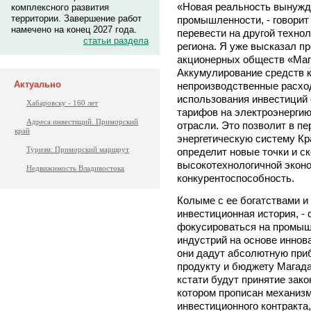
«Новая реальность вынужд
комплексного развития
территории. Завершение работ
промышленности, - говорит
намечено на конец 2027 года.
перевести на другой техно
статьи раздела
региона. Я уже высказал п
акционерных обществ «Маг
Аккумулирование средств к
Актуально
непроизводственные расхо
использования инвестиций 
Хабаровску - 160 лет
тарифов на электроэнергию
Адреса инвестиций. Приморский
отрасли. Это позволит в п
край
энергетическую систему Кр
Туризм: Приморский маршрут
определит новые точки и с
высокотехнологичной эконо
Недвижимость Владивостока
конкурентоспособность.
Колыме с ее богатствами 
инвестиционная история, - 
фокусироваться на промыш
индустрий на основе иннов
они дадут абсолютную при
продукту и бюджету Магада
кстати будут принятие зак
котором прописан механиз
инвестиционного контракта