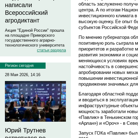
область заслуженно получ
написали
центра. А по итогам Национ
Всероссийский
инвестиционного климата в
агродиктант
высокую оценку. Ее опыт б
субъектов Российской Фед
Акция "Единой России" прошла
на площадке Приморского
По мнению губернатора о
государственного аграрно-
позитивную роль сыграла м
технологического университета
приоритетов и разработке 
статьи раздела
развития экономики и соци
меняющихся условиях врем
Регион сегодня
настойчивость в совершенс
апробировании новых меха
28 Мая 2026, 14:16
повышении инвестиционной 
продвижении значимых для
Благодаря областной подде
и вводиться в эксплуатац
инфраструктурные объекты.
мощность заработали новы
«Павлик» в Тенькинском го
«Арлан») и «Ороч» - в Сев
Юрий Трутнев
Запуск ГОКа «Павлик» был 