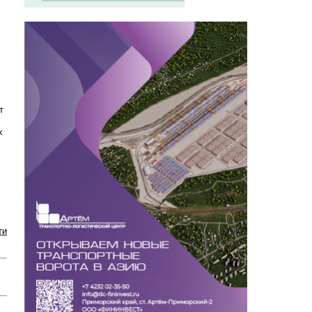
т
х
ти