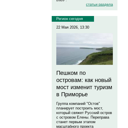
статьи раздела
Регион сегодня
22 Мая 2026, 13:30
Пешком по
островам: как новый
мост изменит туризм
в Приморье
Группа компаний "Остов"
планирует построить мост,
который свяжет Русский остров
с островом Елены. Переправа
станет первым этапом
масштабного проекта