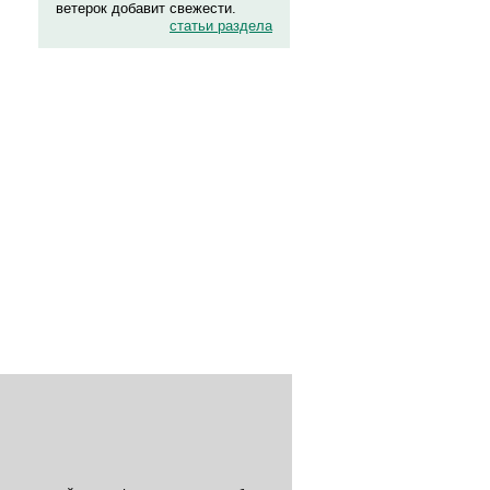
ветерок добавит свежести.
статьи раздела