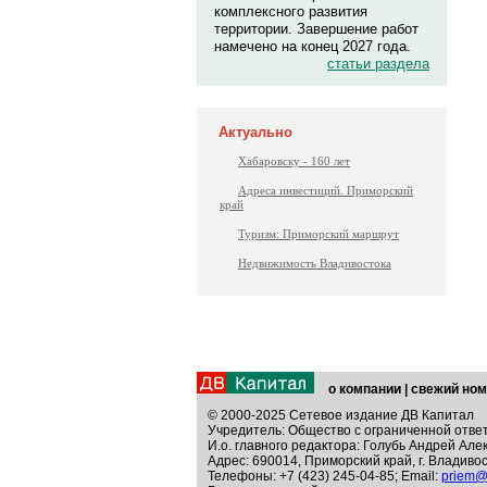
комплексного развития
территории. Завершение работ
намечено на конец 2027 года.
статьи раздела
Актуально
Хабаровску - 160 лет
Адреса инвестиций. Приморский
край
Туризм: Приморский маршрут
Недвижимость Владивостока
о компании
|
свежий ном
© 2000-2025 Сетевое издание ДВ Капитал
Учредитель: Общество с ограниченной отве
И.о. главного редактора: Голубь Андрей Але
Адрес: 690014, Приморский край, г. Владивос
Телефоны: +7 (423) 245-04-85; Email:
priem@