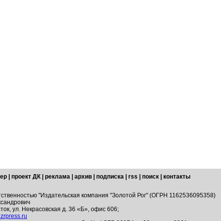
ер
|
проект ДК
|
реклама
|
архив
|
подписка
|
rss
|
поиск
|
контакты
тственностью "Издательская компания "Золотой Рог" (ОГРН 1162536095358)
ксандрович
ток, ул. Некрасовская д. 36 «Б», офис 606;
zrpress.ru