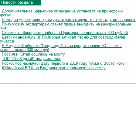
Новости раздела
Дополнительное барьерное ограждение установят на приморских
орогах
Еще два учреждения культуры отремонтируют в этом году по нацпроек
Приморским экспортерам станет проще выходить на международные
ынки
Стоимость борщевого набора в Приморье не превышает 300 рублей
Детский ансамбль из Приморья записал песню для освободителей
онбасса
В Амурской области Фонд содействия кредитованию МСП помог
ривлечь около 800 млн руб
Россия и Китай сошлись на мосту
ТОР "Свободный" получил план
Роскосмос назначил дату первого в 2019 году пуска с Восточного
Юбилейный ВЭФ во Владивостоке формирует повестку