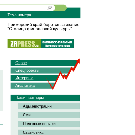
Тема номера
Приморский край борется за звание
"Столица финансовой культуры"
Опрос
Спецпроекты
Интервью
Аналитика
Наши партнеры
Администрации
Сми
Полезные ссылки
Статистика