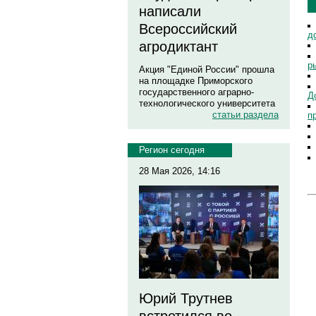
написали
Всероссийский
д
агродиктант
р
Акция "Единой России" прошла
на площадке Приморского
государственного аграрно-
Д
технологического университета
статьи раздела
п
Регион сегодня
28 Мая 2026, 14:16
Юрий Трутнев