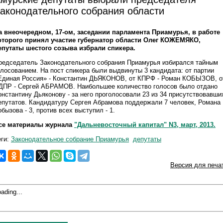
аконодательного собрания области
а внеочередном, 17-ом, заседании парламента Приамурья, в работе
оторого принял участие губернатор области Олег КОЖЕМЯКО,
епутаты шестого созыва избрали спикера.
редседатель Законодательного собрания Приамурья избирался тайным
олосованием. На пост спикера были выдвинуты 3 кандидата: от партии
Единая Россия» - Константин ДЬЯКОНОВ, от КПРФ - Роман КОБЫЗОВ, о
ДПР - Сергей АБРАМОВ. Наибольшее количество голосов было отдано
онстантину Дьяконову - за него проголосовали 23 из 34 присутствовавши
епутатов. Кандидатуру Сергея Абрамова поддержали 7 человек, Романа
обызова - 3, против всех выступил - 1.
се материалы журнала
"Дальневосточный капитал" N3, март, 2013.
еги:
Законодательное собрание Приамурья
депутаты
Версия для печа
ading...