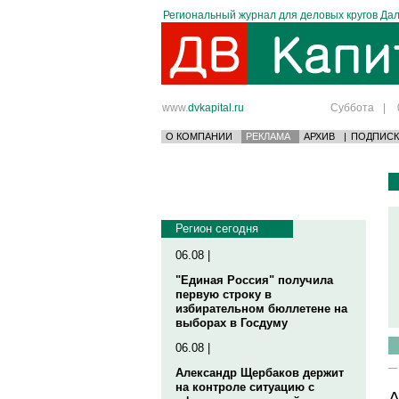
Региональный журнал для деловых кругов Дал
www.
dvkapital.ru
Суббота
|
О КОМПАНИИ
РЕКЛАМА
АРХИВ
|
ПОДПИСК
Регион сегодня
06.08 |
"Единая Россия" получила
первую строку в
избирательном бюллетене на
выборах в Госдуму
06.08 |
Александр Щербаков держит
на контроле ситуацию с
А