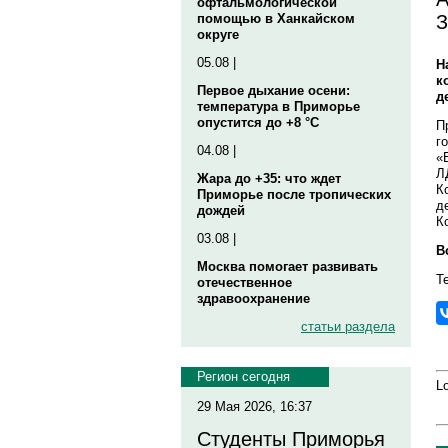
офтальмологической
З
помощью в Ханкайском
округе
05.08 |
Н
к
Первое дыхание осени:
д
температура в Приморье
опустится до +8 °C
П
г
04.08 |
«
Л
Жара до +35: что ждет
К
Приморье после тропических
д
дождей
К
03.08 |
В
Москва помогает развивать
Т
отечественное
здравоохранение
статьи раздела
Регион сегодня
Lo
29 Мая 2026, 16:37
Студенты Приморья