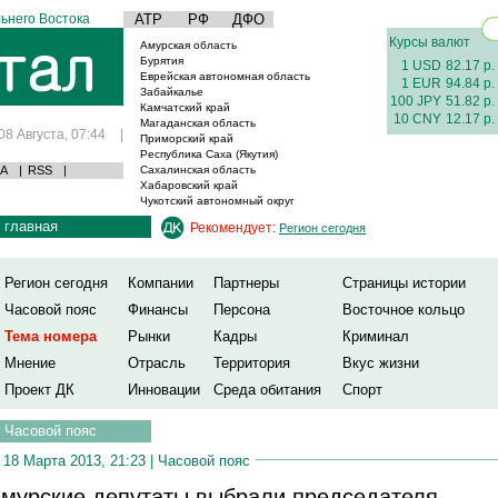
ьнего Востока
АТР
РФ
ДФО
Курсы валют
Амурская область
Бурятия
1 USD
82.17 р.
Еврейская автономная область
1 EUR
94.84 р.
Забайкалье
100 JPY
51.82 р.
Камчатский край
10 CNY
12.17 р.
Магаданская область
08 Августа, 07:44
|
Приморский край
Республика Саха (Якутия)
А
|
RSS
|
Сахалинская область
Хабаровский край
Чукотский автономный округ
главная
Рекомендует:
Регион сегодня
Регион сегодня
Компании
Партнеры
Страницы истории
Часовой пояс
Финансы
Персона
Восточное кольцо
Тема номера
Рынки
Кадры
Криминал
Мнение
Отрасль
Территория
Вкус жизни
Проект ДК
Инновации
Среда обитания
Спорт
Часовой пояс
18 Марта 2013, 21:23 |
Часовой пояс
мурские депутаты выбрали председателя