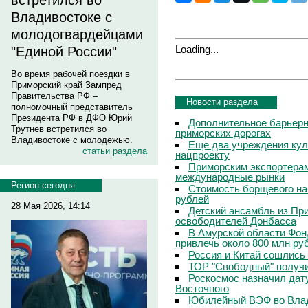
встретился во
Владивостоке с
молодогвардейцами
Loading...
"Единой России"
Во время рабочей поездки в
Приморский край Зампред
Правительства РФ –
Новости раздела
полномочный представитель
Президента РФ в ДФО Юрий
Дополнительное барьерн
Трутнев встретился во
приморских дорогах
Владивостоке с молодежью.
Еще два учреждения кул
статьи раздела
нацпроекту
Приморским экспортерам
международные рынки
Регион сегодня
Стоимость борщевого на
рублей
28 Мая 2026, 14:14
Детский ансамбль из Пр
освободителей Донбасса
В Амурской области Фон
привлечь около 800 млн ру
Россия и Китай сошлись
ТОР "Свободный" получ
Роскосмос назначил дату
Восточного
Юбилейный ВЭФ во Влад