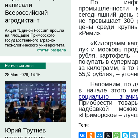
По инфор
написали
промышленности 
Всероссийский
сегодняшний день 
агродиктант
не превышает 300 
цены среди крупны
Акция "Единой России" прошла
«Реми».
на площадке Приморского
государственного аграрно-
«Килограмм капу
технологического университета
лук и морковь прод
статьи раздела
рубля, картофель –
покупать в супермар
Регион сегодня
за килограмм, в то 
55,9 рубля», – уточ
28 Мая 2026, 14:16
Напомним, по д
в начале этого м
социально знач
Приобрести товар
надбавкой мож
«Приморское – лучш
Теги:
Юрий Трутнев