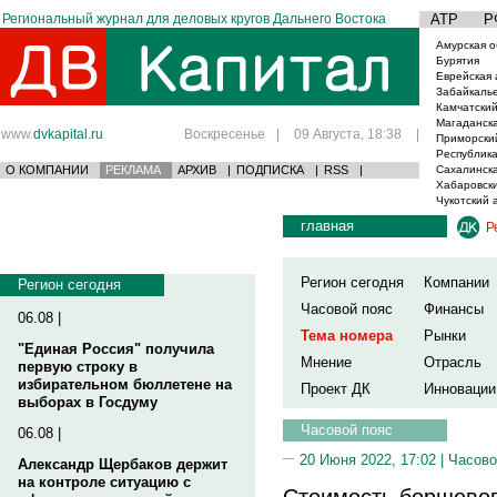
Региональный журнал для деловых кругов Дальнего Востока
АТР
Р
Амурская о
Бурятия
Еврейская 
Забайкаль
Камчатский
Магаданска
www.
dvkapital.ru
Воскресенье
|
09 Августа, 18:38
|
Приморски
Республика
О КОМПАНИИ
РЕКЛАМА
АРХИВ
|
ПОДПИСКА
|
RSS
|
Сахалинска
Хабаровски
Чукотский 
главная
Р
Регион сегодня
Компании
Регион сегодня
Часовой пояс
Финансы
06.08 |
Тема номера
Рынки
"Единая Россия" получила
Мнение
Отрасль
первую строку в
избирательном бюллетене на
Проект ДК
Инновации
выборах в Госдуму
Часовой пояс
06.08 |
20 Июня 2022, 17:02 |
Часово
Александр Щербаков держит
на контроле ситуацию с
Стоимость борщевог