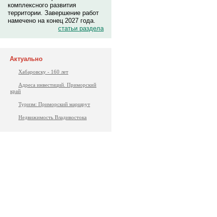
комплексного развития
территории. Завершение работ
намечено на конец 2027 года.
статьи раздела
Актуально
Хабаровску - 160 лет
Адреса инвестиций. Приморский
край
Туризм: Приморский маршрут
Недвижимость Владивостока