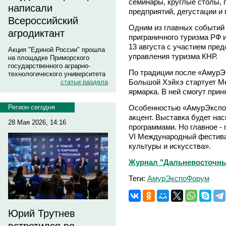
семинары, круглые столы, 
написали
предприятий, дегустации и 
Всероссийский
Одним из главных событий 
агродиктант
приграничного туризма РФ 
13 августа с участием пре
Акция "Единой России" прошла
управления туризма КНР.
на площадке Приморского
государственного аграрно-
По традиции после «АмурЭ
технологического университета
Большой Хэйхэ стартует М
статьи раздела
ярмарка. В ней смогут прин
Особенностью «АмурЭкспоФ
Регион сегодня
акцент. Выставка будет на
28 Мая 2026, 14:16
программами. Но главное - 
VI Международный фестива
культуры и искусства».
Журнал "Дальневосточный
Теги:
АмурЭкспоФорум
Юрий Трутнев