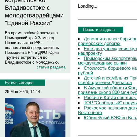
встретился во
Loading...
Владивостоке с
молодогвардейцами
"Единой России"
Новости раздела
Во время рабочей поездки в
Приморский край Зампред
Дополнительное барьерн
Правительства РФ –
приморских дорогах
полномочный представитель
Еще два учреждения кул
Президента РФ в ДФО Юрий
нацпроекту
Трутнев встретился во
Приморским экспортерам
Владивостоке с молодежью.
международные рынки
статьи раздела
Стоимость борщевого на
рублей
Детский ансамбль из Пр
освободителей Донбасса
Регион сегодня
В Амурской области Фон
28 Мая 2026, 14:14
привлечь около 800 млн ру
Россия и Китай сошлись
ТОР "Свободный" получ
Роскосмос назначил дату
Восточного
Юбилейный ВЭФ во Влад