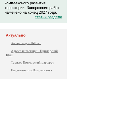
комплексного развития
территории. Завершение работ
намечено на конец 2027 года.
статьи раздела
Актуально
Хабаровску - 160 лет
Адреса инвестиций. Приморский
край
Туризм: Приморский маршрут
Недвижимость Владивостока