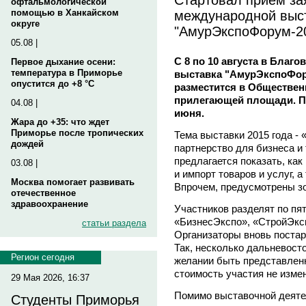
офтальмологической
международной выс
помощью в Ханкайском
округе
"АмурЭкспоФорум-2
05.08 |
С 8 по 10 августа в Бла
Первое дыхание осени:
температура в Приморье
выставка "АмурЭкспоФору
опустится до +8 °C
разместится в Общественн
прилегающей площади. Пр
04.08 |
июня.
Жара до +35: что ждет
Приморье после тропических
Тема выставки 2015 года - 
дождей
партнерство для бизнеса и
предлагается показать, как
03.08 |
и импорт товаров и услуг, а
Москва помогает развивать
Впрочем, предусмотрены зо
отечественное
здравоохранение
Участников разделят по пя
«БизнесЭкспо», «СтройЭкс
статьи раздела
Организаторы вновь поста
Так, несколько дальневост
Регион сегодня
желании быть представленн
стоимость участия не изме
29 Мая 2026, 16:37
Помимо выставочной деяте
Студенты Приморья