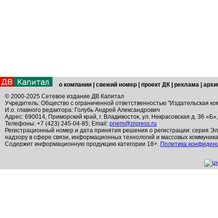
о компании
|
свежий номер
|
проект ДК
|
реклама
|
архи
© 2000-2025 Сетевое издание ДВ Капитал
Учредитель: Общество с ограниченной ответственностью "Издательская ко
И.о. главного редактора: Голубь Андрей Александрович
Адрес: 690014, Приморский край, г. Владивосток, ул. Некрасовская д. 36 «Б»
Телефоны: +7 (423) 245-04-85; Email:
priem@zrpress.ru
Регистрационный номер и дата принятия решения о регистрации: серия Эл
надзору в сфере связи, информационных технологий и массовых коммуник
Содержит информационную продукцию категории 18+.
Политика конфиден