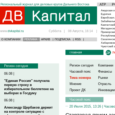
Региональный журнал для деловых кругов Дальнего Востока
АТР
Р
Амурская о
Бурятия
Еврейская 
Забайкаль
Камчатский
Магаданска
www.
dvkapital.ru
Суббота
|
08 Августа, 16:14
|
Приморски
Республика
О КОМПАНИИ
РЕКЛАМА
АРХИВ
|
ПОДПИСКА
|
RSS
|
Сахалинска
Хабаровски
Чукотский 
главная
Р
Регион сегодня
Компании
Регион сегодня
Часовой пояс
Финансы
06.08 |
Тема номера
Рынки
"Единая Россия" получила
Мнение
Отрасль
первую строку в
избирательном бюллетене на
Проект ДК
Инновации
выборах в Госдуму
Часовой пояс
06.08 |
20 Июля 2015, 13:26 |
Часово
Александр Щербаков держит
на контроле ситуацию с
Стартовал прием зая