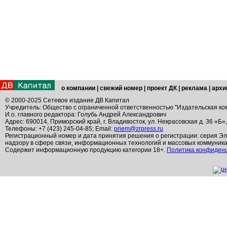
о компании
|
свежий номер
|
проект ДК
|
реклама
|
архи
© 2000-2025 Сетевое издание ДВ Капитал
Учредитель: Общество с ограниченной ответственностью "Издательская ко
И.о. главного редактора: Голубь Андрей Александрович
Адрес: 690014, Приморский край, г. Владивосток, ул. Некрасовская д. 36 «Б»
Телефоны: +7 (423) 245-04-85; Email:
priem@zrpress.ru
Регистрационный номер и дата принятия решения о регистрации: серия Эл
надзору в сфере связи, информационных технологий и массовых коммуник
Содержит информационную продукцию категории 18+.
Политика конфиден