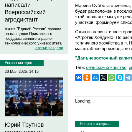
написали
Марина Суббота отметила,
будет расположен в поселк
Всероссийский
этой площадке мы уже реш
агродиктант
участков, формируем списо
Акция "Единой России" прошла
Один из первых инвесторов
на площадке Приморского
«Агротек Холдинг». По рас
государственного аграрно-
тепличного хозяйства в п. 
технологического университета
статьи раздела
масштабное производство о
"Дальневосточный капитал
Регион сегодня
Теги:
сельское хозяйство
и
28 Мая 2026, 14:16
Loading...
Новости раздела
Юрий Трутнев