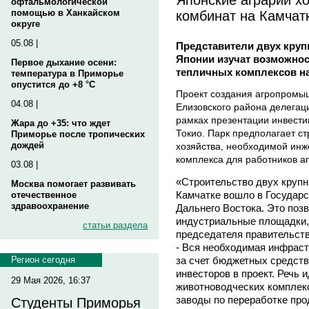
офтальмологической
комбинат на Камчат
помощью в Ханкайском
округе
05.08 |
Представители двух кру
Японии изучат возможнос
Первое дыхание осени:
тепличных комплексов на
температура в Приморье
опустится до +8 °C
Проект создания агропромы
04.08 |
Елизовского района делегац
рамках презентации инвести
Жара до +35: что ждет
Токио. Парк предполагает ст
Приморье после тропических
дождей
хозяйства, необходимой ин
комплекса для работников а
03.08 |
«Строительство двух круп
Москва помогает развивать
Камчатке вошло в Государ
отечественное
здравоохранение
Дальнего Востока. Это поз
индустриальные площадки, 
статьи раздела
председателя правительст
- Вся необходимая инфраст
за счет бюджетных средств
Регион сегодня
инвесторов в проект. Речь 
29 Мая 2026, 16:37
животноводческих комплекс
заводы по переработке про
Студенты Приморья