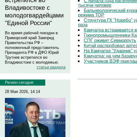
встретился во
С начала года население
тысячи человек
Владивостоке с
Бальнеологический куро
молодогвардейцами
режима ТОР
Структура ГК "Норебо" у
"Единой России"
раза
Камчатка встраивается 
Во время рабочей поездки в
Горнопромышленники Ка
Приморский край Зампред
СПГ оживит Севморпуть
Правительства РФ –
Китай распробовал арте
полномочный представитель
На Камчатке "Ударник" у
Президента РФ в ДФО Юрий
Камчатка: на чем базиру
Трутнев встретился во
Участников ВЭФ пригла
Владивостоке с молодежью.
статьи раздела
Регион сегодня
28 Мая 2026, 14:14