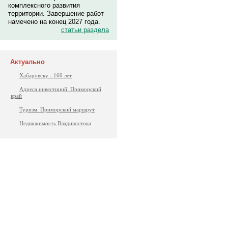
комплексного развития
территории. Завершение работ
намечено на конец 2027 года.
статьи раздела
Актуально
Хабаровску - 160 лет
Адреса инвестиций. Приморский
край
Туризм: Приморский маршрут
Недвижимость Владивостока