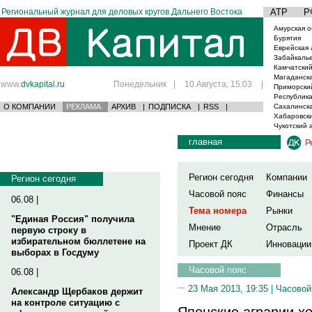
Региональный журнал для деловых кругов Дальнего Востока
АТР
Р
Амурская о
Бурятия
Еврейская 
Забайкаль
Камчатский
Магаданска
www.
dvkapital.ru
Понедельник
|
10 Августа, 15:03
|
Приморски
Республика
О КОМПАНИИ
РЕКЛАМА
АРХИВ
|
ПОДПИСКА
|
RSS
|
Сахалинска
Хабаровски
Чукотский 
главная
Р
Регион сегодня
Компании
Регион сегодня
Часовой пояс
Финансы
06.08 |
Тема номера
Рынки
"Единая Россия" получила
Мнение
Отрасль
первую строку в
избирательном бюллетене на
Проект ДК
Инновации
выборах в Госдуму
Часовой пояс
06.08 |
23 Мая 2013, 19:35 |
Часовой
Александр Щербаков держит
на контроле ситуацию с
Японские аграрии х