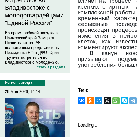
встретился во
влияет на процесс 
крепких спиртных н
Владивостоке с
комплексной работы 
молодогвардейцами
временный характе
"Единой России"
серьезные послед
происходят процесс
Во время рабочей поездки в
изменения в нейро
Приморский край Зампред
клеток, как извест
Правительства РФ –
комментируют экспе
полномочный представитель
В канун ново
Президента РФ в ДФО Юрий
Трутнев встретился во
призывают поду
Владивостоке с молодежью.
употребления большо
статьи раздела
Регион сегодня
Теги:
28 Мая 2026, 14:14
Loading...