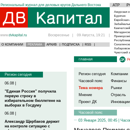
Региональный журнал для деловых кругов Дальнего Востока
АТР
Р
Амурская о
Бурятия
Еврейская 
Забайкаль
Камчатский
Магаданска
www.
dvkapital.ru
Воскресенье
|
09 Августа, 19:21
|
Приморски
Республика
О КОМПАНИИ
РЕКЛАМА
АРХИВ
|
ПОДПИСКА
|
RSS
|
Сахалинска
Хабаровски
Чукотский 
главная
Р
Регион сегодня
Компании
Регион сегодня
Часовой пояс
Финансы
06.08 |
Тема номера
Рынки
"Единая Россия" получила
Мнение
Отрасль
первую строку в
избирательном бюллетене на
Проект ДК
Инновации
выборах в Госдуму
Часовой пояс
06.08 |
03 Января 2025, 00:45 |
Часо
Александр Щербаков держит
на контроле ситуацию с
Минздрав Приморья