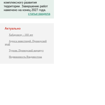
комплексного развития
территории. Завершение работ
намечено на конец 2027 года.
статьи раздела
Актуально
Хабаровску - 160 лет
Адреса инвестиций. Приморский
край
Туризм: Приморский маршрут
Недвижимость Владивостока