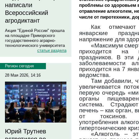
написали
проблемы со здоровьем в
отравление алкоголем, не
Всероссийский
числе от пиротехники, д
агродиктант
Как отмечают
Акция "Единой России" прошла
январские праз
на площадке Приморского
напряжение для здор
государственного аграрно-
«Максимум смерт
технологического университета
приходится на 
статьи раздела
праздников. В эти 
заболеваемости ал
Регион сегодня
приходится на 7 янв
ведомства.
28 Мая 2026, 14:16
Там добавили, ч
увеличивается пото
первую очередь «ми
органы пищеварен
система. Страдаю
печень – как орган
от токсинов. 
употребления алког
гипертонические кри
Юрий Трутнев
«Алкоголь – эт