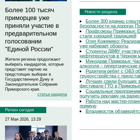
Более 100 тысяч
Новости раздела
приморцев уже
Более 300 единиц спецт
приняли участие в
безопасности на дорогах П
Профсоюзы Приморья: Е
предварительном
стали хорошей традицией
голосовании
Олег Кожемяко: Реализа
уже набирает обороты
"Единой России"
Студенты ДВФУ участвую
нефтепродуктов в Черном 
Жители региона продолжают
Минздрав Приморья: Час
выбирать кандидатов, которые
алкоголя – гипертоничские 
представят партию на
Родители ребят с ОВЗ о
предстоящих выборах в
трудоустройства с предст
Государственную Думу и
Лучших среди будущих з
Законодательное Собрание
фестивале ГТО в Приморье
Приморского края.
Социальные предпринима
статьи раздела
получить рекламу на радио
Работа над мастер-пла
прямую
Регион сегодня
Владивосток обзаведётся
27 Мая 2026, 13:29