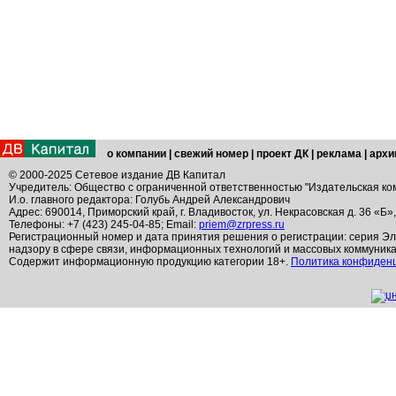
о компании
|
свежий номер
|
проект ДК
|
реклама
|
архи
© 2000-2025 Сетевое издание ДВ Капитал
Учредитель: Общество с ограниченной ответственностью "Издательская ко
И.о. главного редактора: Голубь Андрей Александрович
Адрес: 690014, Приморский край, г. Владивосток, ул. Некрасовская д. 36 «Б»
Телефоны: +7 (423) 245-04-85; Email:
priem@zrpress.ru
Регистрационный номер и дата принятия решения о регистрации: серия Эл
надзору в сфере связи, информационных технологий и массовых коммуник
Содержит информационную продукцию категории 18+.
Политика конфиден