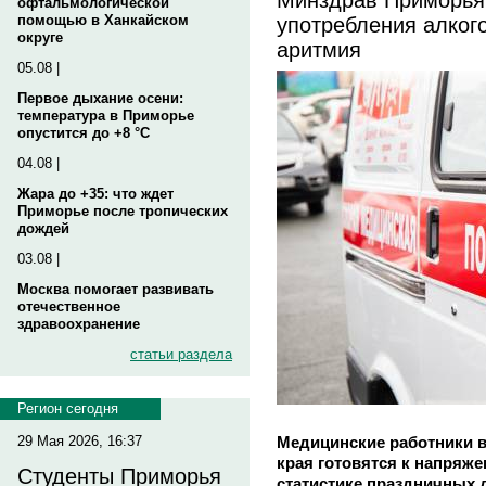
офтальмологической
употребления алкого
помощью в Ханкайском
округе
аритмия
05.08 |
Первое дыхание осени:
температура в Приморье
опустится до +8 °C
04.08 |
Жара до +35: что ждет
Приморье после тропических
дождей
03.08 |
Москва помогает развивать
отечественное
здравоохранение
статьи раздела
Регион сегодня
Медицинские работники 
29 Мая 2026, 16:37
края готовятся к напряж
Студенты Приморья
статистике праздничных 