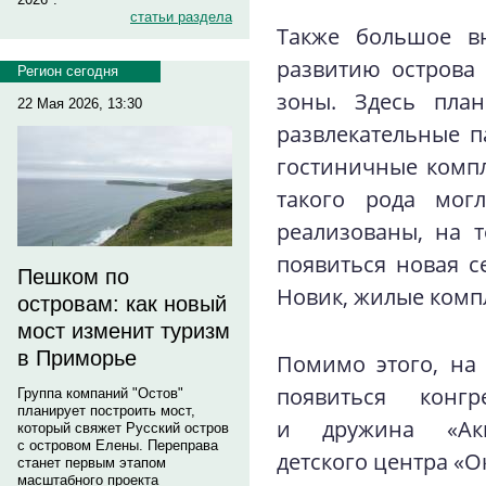
статьи раздела
Также большое вн
развитию острова 
Регион сегодня
зоны. Здесь план
22 Мая 2026, 13:30
развлекательные па
гостиничные компл
такого рода могл
реализованы, на 
появиться новая се
Пешком по
Новик, жилые комп
островам: как новый
мост изменит туризм
в Приморье
Помимо этого, на
появиться конгр
Группа компаний "Остов"
планирует построить мост,
и дружина «Акв
который свяжет Русский остров
с островом Елены. Переправа
детского центра «О
станет первым этапом
масштабного проекта