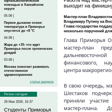
офтальмологической
выходит на финишн
помощью в Ханкайском
округе
05.08 |
Мастер-план Владивосток
Владимиру Путину на Во
Первое дыхание осени:
Глава государства подде
температура в Приморье
несколько поручений для
опустится до +8 °C
04.08 |
Глава Приморья О
Жара до +35: что ждет
мастер-план пред
Приморье после тропических
дождей
дальневосточн
03.08 |
финансового, на
Москва помогает развивать
центра макрорегио
отечественное
здравоохранение
статьи раздела
В свою очередь, м
Шестаков подчерк
Регион сегодня
приняли участие 
29 Мая 2026, 16:37
мастер-плана. Д
Студенты Приморья