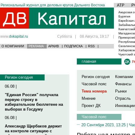
Региональный журнал для деловых кругов Дальнего Востока
АТР
Р
Амурская о
Бурятия
Еврейская 
Забайкаль
Камчатский
Магаданска
www.
dvkapital.ru
Суббота
|
08 Августа, 19:17
|
Приморски
Республика
О КОМПАНИИ
РЕКЛАМА
АРХИВ
|
ПОДПИСКА
|
RSS
|
Сахалинска
Хабаровски
Чукотский 
главная
Р
Регион сегодня
Компании
Регион сегодня
Часовой пояс
Финансы
06.08 |
Тема номера
Рынки
"Единая Россия" получила
Мнение
Отрасль
первую строку в
избирательном бюллетене на
Проект ДК
Инновации
выборах в Госдуму
Часовой пояс
06.08 |
20 Сентября 2023, 13:25 |
Ча
Александр Щербаков держит
на контроле ситуацию с
Работа над мастер-