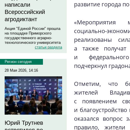
развитие города п
написали
Всероссийский
агродиктант
«Мероприятия 
Акция "Единой России" прошла
социально-эконом
на площадке Приморского
реализованы сил
государственного аграрно-
технологического университета
а также получат 
статьи раздела
и федеральног
Регион сегодня
подчеркнул градон
28 Мая 2026, 14:16
Отметим, что б
жителей Влади
с появлением св
и благоустройство
оказался вопрос 
Юрий Трутнев
правило, жители 