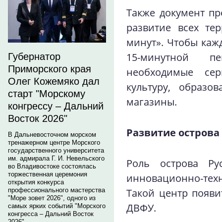
Также документ пр
развитие всех те
минут». Чтобы каж
15-минутной п
Губернатор
Приморского края
необходимые се
Олег Кожемяко дал
культуру, образо
старт "Морскому
магазины.
конгрессу – Дальний
Восток 2026"
Развитие острова
В Дальневосточном морском
тренажерном центре Морского
государственного университета
им. адмирала Г. И. Невельского
Роль острова Ру
во Владивостоке состоялась
торжественная церемония
инновационно-те
открытия конкурса
профессионального мастерства
Такой центр появи
"Море зовет 2026", одного из
ДВФУ.
самых ярких событий "Морского
конгресса – Дальний Восток
2026".