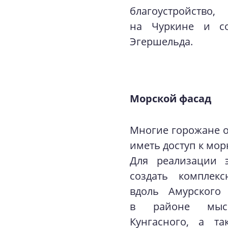
благоустройств
на Чуркине и со
Эгершельда.
Морской фасад
Многие горожане о
иметь доступ к мо
Для реализации э
создать комплекс
вдоль Амурского
в районе мысо
Кунгасного, а та