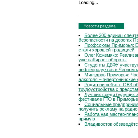
Loading...
Новости раздела
Более 300 единиц спецт
безопасности на дорогах П
Профсоюзы Приморья: Е
стали хорошей традицией
Олег Кожемяко: Реализа
уже набирает обороты
Студенты ДВФУ участвую
нефтепродуктов в Черном 
Минздрав Приморья: Час
алкоголя – гипертоничские 
Родители ребят с ОВЗ о
трудоустройства с предст
Лучших среди будущих з
фестивале ГТО в Приморье
Социальные предпринима
получить рекламу на радио
Работа над мастер-пла
прямую
Владивосток обзаведётся