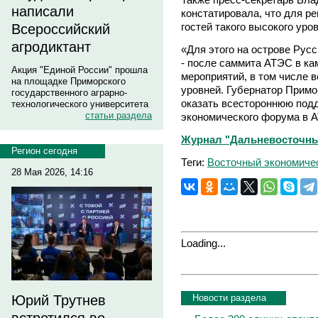
написали
констатировала, что для ре
гостей такого высокого уров
Всероссийский
агродиктант
«Для этого на острове Рус
- после саммита АТЭС в к
Акция "Единой России" прошла
мероприятий, в том числе 
на площадке Приморского
уровней. Губернатор Прим
государственного аграрно-
оказать всестороннюю под
технологического университета
статьи раздела
экономического форума в А
Журнал "Дальневосточный
Регион сегодня
Теги:
Восточный экономиче
28 Мая 2026, 14:16
Loading...
Новости раздела
Юрий Трутнев