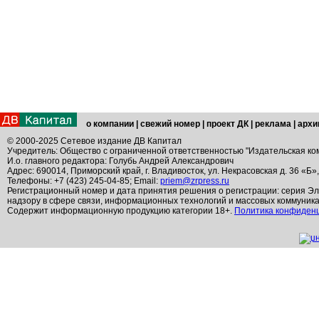
о компании
|
свежий номер
|
проект ДК
|
реклама
|
архи
© 2000-2025 Сетевое издание ДВ Капитал
Учредитель: Общество с ограниченной ответственностью "Издательская ко
И.о. главного редактора: Голубь Андрей Александрович
Адрес: 690014, Приморский край, г. Владивосток, ул. Некрасовская д. 36 «Б»
Телефоны: +7 (423) 245-04-85; Email:
priem@zrpress.ru
Регистрационный номер и дата принятия решения о регистрации: серия Эл
надзору в сфере связи, информационных технологий и массовых коммуник
Содержит информационную продукцию категории 18+.
Политика конфиден