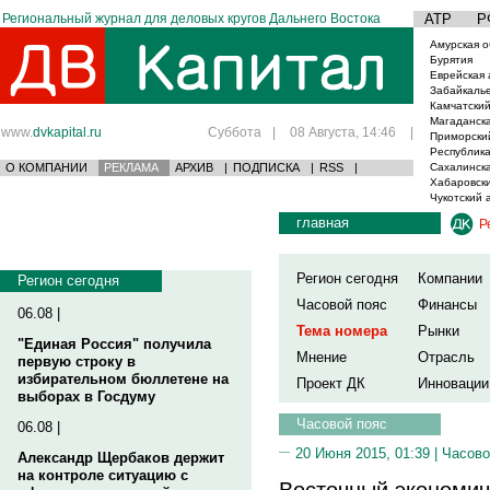
Региональный журнал для деловых кругов Дальнего Востока
АТР
Р
Амурская о
Бурятия
Еврейская 
Забайкаль
Камчатский
Магаданска
www.
dvkapital.ru
Суббота
|
08 Августа, 14:46
|
Приморски
Республика
О КОМПАНИИ
РЕКЛАМА
АРХИВ
|
ПОДПИСКА
|
RSS
|
Сахалинска
Хабаровски
Чукотский 
главная
Р
Регион сегодня
Компании
Регион сегодня
Часовой пояс
Финансы
06.08 |
Тема номера
Рынки
"Единая Россия" получила
Мнение
Отрасль
первую строку в
избирательном бюллетене на
Проект ДК
Инновации
выборах в Госдуму
Часовой пояс
06.08 |
20 Июня 2015, 01:39 |
Часово
Александр Щербаков держит
на контроле ситуацию с
Восточный экономич