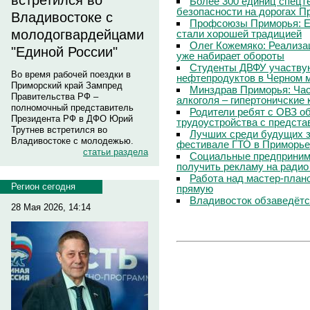
встретился во
Более 300 единиц спецт
безопасности на дорогах П
Владивостоке с
Профсоюзы Приморья: Е
молодогвардейцами
стали хорошей традицией
Олег Кожемяко: Реализа
"Единой России"
уже набирает обороты
Студенты ДВФУ участвую
Во время рабочей поездки в
нефтепродуктов в Черном 
Приморский край Зампред
Минздрав Приморья: Час
Правительства РФ –
алкоголя – гипертоничские 
полномочный представитель
Родители ребят с ОВЗ о
Президента РФ в ДФО Юрий
трудоустройства с предст
Трутнев встретился во
Лучших среди будущих з
Владивостоке с молодежью.
фестивале ГТО в Приморье
статьи раздела
Социальные предпринима
получить рекламу на радио
Работа над мастер-пла
Регион сегодня
прямую
Владивосток обзаведётся
28 Мая 2026, 14:14