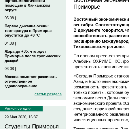
офтальмологической
Приморье
помощью в Ханкайском
округе
05.08 |
Восточный экономически
сентября. Соответствующ
Первое дыхание осени:
В документе говорится, 
температура в Приморье
способствовать развитию
опустится до +8 °C
расширению международно
04.08 |
Тихоокеанском регионе.
Жара до +35: что ждет
По словам пресс-секретаря
Приморье после тропических
дождей
Альбины ОХРИМЕНКО, фору
презентовать свои инвести
03.08 |
«Сегодня Приморье станов
Москва помогает развивать
Азии, и Восточный экономи
отечественное
здравоохранение
возможность презентовать 
только проекты, которые б
статьи раздела
экономики всего Дальневос
экономического проекта «С
создание территорий опере
Регион сегодня
интегрированного развлека
29 Мая 2026, 16:37
инвестиционных проектов», 
Студенты Приморья
Также пресс-секретарь 