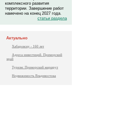
комплексного развития
территории. Завершение работ
намечено на конец 2027 года.
статьи раздела
Актуально
Хабаровску - 160 лет
Адреса инвестиций. Приморский
край
Туризм: Приморский маршрут
Недвижимость Владивостока