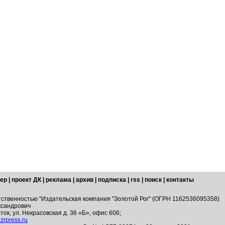
ер
|
проект ДК
|
реклама
|
архив
|
подписка
|
rss
|
поиск
|
контакты
тственностью "Издательская компания "Золотой Рог" (ОГРН 1162536095358)
ксандрович
ток, ул. Некрасовская д. 36 «Б», офис 606;
zrpress.ru