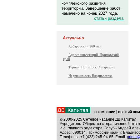
комплексного развития
территории. Завершение работ
намечено на конец 2027 года.
статьи раздела
Актуально
Хабаровску - 160 лет
Адреса инвестиций. Приморский
край
Туризм: Приморский маршрут
Недвижимость Владивостока
о компании
|
свежий ном
© 2000-2025 Сетевое издание ДВ Капитал
Учредитель: Общество с ограниченной отве
И.о. главного редактора: Голубь Андрей Але
Адрес: 690014, Приморский край, г. Владивос
Телефоны: +7 (423) 245-04-85; Email:
priem@