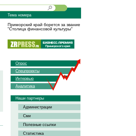
Тема номера
Приморский край борется за звание
"Столица финансовой культуры"
Опрос
Спецпроекты
Интервью
Аналитика
Наши партнеры
Администрации
Сми
Полезные ссылки
Статистика