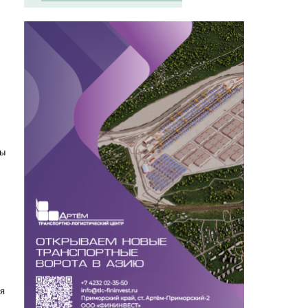
,
ты
,
ся