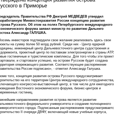
усского в Приморье
редседатель Правительства РФ Дмитрий МЕДВЕДЕВ утвердил
азработанную Минвостокразвития России концепцию развития
строва Русского. Об этом на полях Петербургского международного
кономического форума заявил министр по развитию Дальнего
остока Александр ГАЛУШКА.
Восемь инвесторов подтвердили свое желание реализовать здесь свои
роекты на сумму более 50 млрд рублей. Среди них - Центр ядерной
едицины, инженерный центр Дальневосточного центра судостроения и
удоремонта, проектный центр по поставкам электроэнергии в страны АТР
овые гостиничные и туристические комплексы. Для того чтобы эти проек
тартовали, и стартовали успешно, на острове Русском будет создана
ерритория опережающего развития. Соответствующее распоряжение
равительства России подписано», - отметил Александр Галушка.
роме того, концепция развития острова Русского предусматривает
троительство на его территории Центра международного сотрудничества
ключающего конгрессно-выставочный центр, в том числе для ежегодного
роведения Восточного экономического форума, бизнес-центров и
овременных гостиниц.
ажнейшим направлением развития острова является развитие
альневосточного федерального университета и создание полноценного
ниверситетского города. Подписанным распоряжением предусматривает
троительство II очереди ДВФУ, включающей новые учебные корпуса,