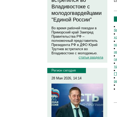
встретился во
Lo
Владивостоке с
молодогвардейцами
"Единой России"
Во время рабочей поездки в
б
Приморский край Зампред
Правительства РФ –
х
полномочный представитель
н
Президента РФ в ДФО Юрий
Трутнев встретился во
н
Владивостоке с молодежью.
статьи раздела
г
т
Регион сегодня
Г
28 Мая 2026, 14:14
р