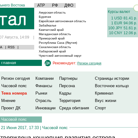
ьнего Востока
АТР
РФ
ДФО
Курсы валют
Амурская область
Бурятия
1 USD
81.41 р.
Еврейская автономная область
1 EUR
94.06 р.
Забайкалье
100 JPY
51.61 р.
Камчатский край
10 CNY
12.06 р.
Магаданская область
07 Августа, 14:09
|
Приморский край
Республика Саха (Якутия)
А
|
RSS
|
Сахалинская область
Хабаровский край
Чукотский автономный округ
главная
Рекомендует:
Регион сегодня
Регион сегодня
Компании
Партнеры
Страницы истории
Часовой пояс
Финансы
Персона
Восточное кольцо
Тема номера
Рынки
Кадры
Криминал
Мнение
Отрасль
Территория
Вкус жизни
Проект ДК
Инновации
Среда обитания
Спорт
Часовой пояс
21 Июня 2017, 17:33 |
Часовой пояс
тверждена концепция развития острова