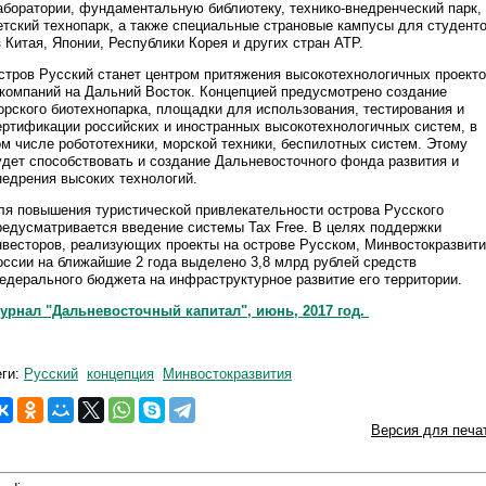
аборатории, фундаментальную библиотеку, технико-внедренческий парк,
етский технопарк, а также специальные страновые кампусы для студент
з Китая, Японии, Республики Корея и других стран АТР.
стров Русский станет центром притяжения высокотехнологичных проект
 компаний на Дальний Восток. Концепцией предусмотрено создание
орского биотехнопарка, площадки для использования, тестирования и
ертификации российских и иностранных высокотехнологичных систем, в
ом числе робототехники, морской техники, беспилотных систем. Этому
удет способствовать и создание Дальневосточного фонда развития и
недрения высоких технологий.
ля повышения туристической привлекательности острова Русского
редусматривается введение системы Tax Free. В целях поддержки
нвесторов, реализующих проекты на острове Русском, Минвостокразвит
оссии на ближайшие 2 года выделено 3,8 млрд рублей средств
едерального бюджета на инфраструктурное развитие его территории.
урнал "Дальневосточный капитал", июнь, 2017 год.
еги:
Русский
концепция
Минвостокразвития
Версия для печа