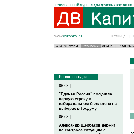
Региональный журнал для деловых кругов Дал
www.
dvkapital.ru
Пятница
|
О КОМПАНИИ
РЕКЛАМА
АРХИВ
|
ПОДПИСК
Регион сегодня
06.08 |
"Единая Россия" получила
первую строку в
избирательном бюллетене на
выборах в Госдуму
06.08 |
Александр Щербаков держит
на контроле ситуацию с
У