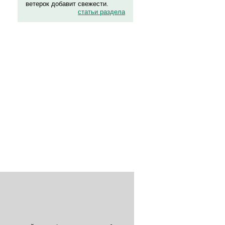
ветерок добавит свежести.
статьи раздела