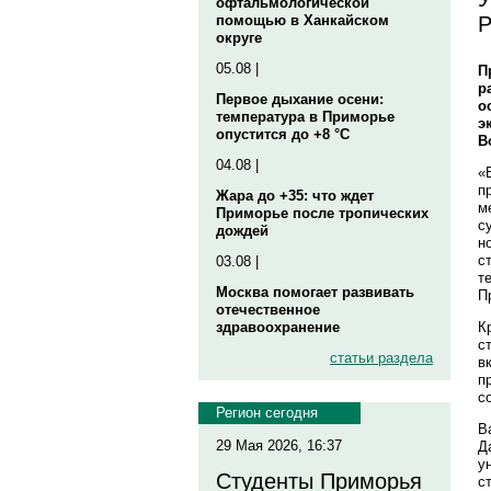
офтальмологической
Р
помощью в Ханкайском
округе
05.08 |
П
р
Первое дыхание осени:
о
температура в Приморье
э
опустится до +8 °C
В
04.08 |
«
п
Жара до +35: что ждет
м
Приморье после тропических
с
дождей
н
с
03.08 |
т
Москва помогает развивать
П
отечественное
К
здравоохранение
с
статьи раздела
в
п
с
Регион сегодня
В
29 Мая 2026, 16:37
Д
у
Студенты Приморья
с