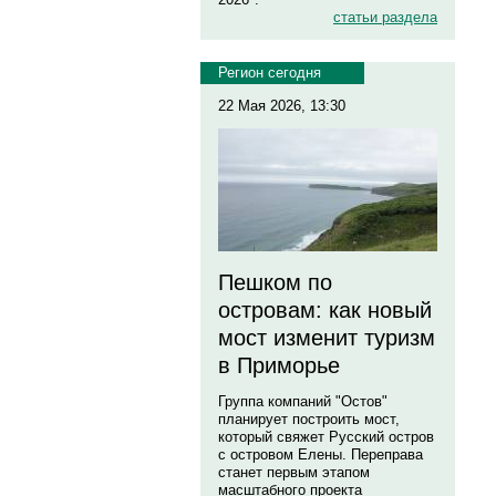
статьи раздела
Регион сегодня
22 Мая 2026, 13:30
Пешком по
островам: как новый
мост изменит туризм
в Приморье
Группа компаний "Остов"
планирует построить мост,
который свяжет Русский остров
с островом Елены. Переправа
станет первым этапом
масштабного проекта