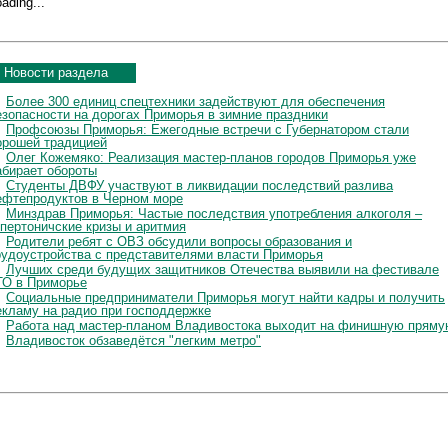
ading...
Новости раздела
Более 300 единиц спецтехники задействуют для обеспечения
езопасности на дорогах Приморья в зимние праздники
Профсоюзы Приморья: Ежегодные встречи с Губернатором стали
орошей традицией
Олег Кожемяко: Реализация мастер-планов городов Приморья уже
абирает обороты
Студенты ДВФУ участвуют в ликвидации последствий разлива
ефтепродуктов в Черном море
Минздрав Приморья: Частые последствия употребления алкоголя –
ипертоничские кризы и аритмия
Родители ребят с ОВЗ обсудили вопросы образования и
рудоустройства с представителями власти Приморья
Лучших среди будущих защитников Отечества выявили на фестивале
ТО в Приморье
Социальные предприниматели Приморья могут найти кадры и получить
екламу на радио при господдержке
Работа над мастер-планом Владивостока выходит на финишную пряму
Владивосток обзаведётся "легким метро"