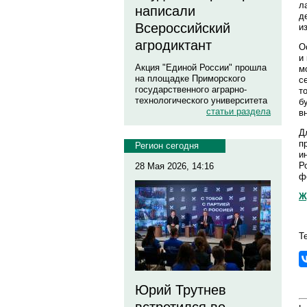
л
написали
д
Всероссийский
и
агродиктант
О
и
Акция "Единой России" прошла
м
на площадке Приморского
с
государственного аграрно-
т
технологического университета
б
статьи раздела
в
Д
п
Регион сегодня
и
Р
28 Мая 2026, 14:16
ф
Ж
Т
Юрий Трутнев