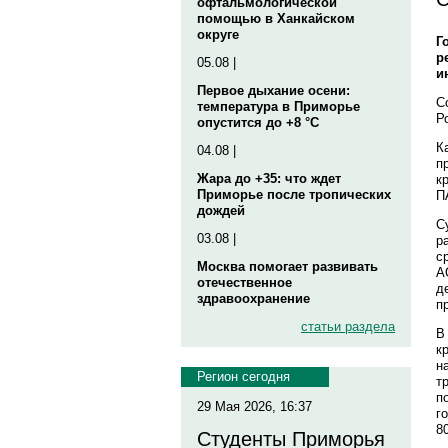
офтальмологической
помощью в Ханкайском
округе
Г
р
05.08 |
и
Первое дыхание осени:
С
температура в Приморье
Р
опустится до +8 °C
К
04.08 |
п
Жара до +35: что ждет
к
Приморье после тропических
П
дождей
С
03.08 |
р
с
Москва помогает развивать
А
отечественное
д
здравоохранение
п
статьи раздела
В
к
н
Регион сегодня
т
п
29 Мая 2026, 16:37
г
8
Студенты Приморья