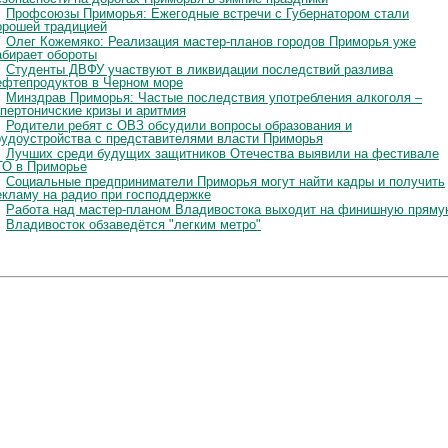
Профсоюзы Приморья: Ежегодные встречи с Губернатором стали
орошей традицией
Олег Кожемяко: Реализация мастер-планов городов Приморья уже
абирает обороты
Студенты ДВФУ участвуют в ликвидации последствий разлива
ефтепродуктов в Черном море
Минздрав Приморья: Частые последствия употребления алкоголя –
ипертоничские кризы и аритмия
Родители ребят с ОВЗ обсудили вопросы образования и
рудоустройства с представителями власти Приморья
Лучших среди будущих защитников Отечества выявили на фестивале
ТО в Приморье
Социальные предприниматели Приморья могут найти кадры и получить
екламу на радио при господдержке
Работа над мастер-планом Владивостока выходит на финишную пряму
Владивосток обзаведётся "легким метро"