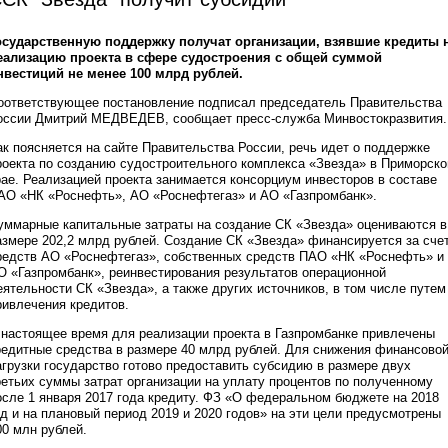
осударственную поддержку получат организации, взявшие кредиты 
еализацию проекта в сфере судостроения с общей суммой
нвестиций не менее 100 млрд рублей.
оответствующее постановление подписал председатель Правительства
оссии Дмитрий МЕДВЕДЕВ, сообщает пресс-служба Минвостокразвития.
ак поясняется на сайте Правительства России, речь идет о поддержке
роекта по созданию судостроительного комплекса «Звезда» в Приморск
рае. Реализацией проекта занимается консорциум инвесторов в составе
АО «НК «Роснефть», АО «Роснефтегаз» и АО «Газпромбанк».
уммарные капитальные затраты на создание СК «Звезда» оцениваются в
азмере 202,2 млрд рублей. Создание СК «Звезда» финансируется за сче
редств АО «Роснефтегаз», собственных средств ПАО «НК «Роснефть» и
О «Газпромбанк», реинвестирования результатов операционной
еятельности СК «Звезда», а также других источников, в том числе путем
ривлечения кредитов.
 настоящее время для реализации проекта в Газпромбанке привлечены
редитные средства в размере 40 млрд рублей. Для снижения финансово
агрузки государство готово предоставить субсидию в размере двух
ретьих суммы затрат организации на уплату процентов по полученному
осле 1 января 2017 года кредиту. ФЗ «О федеральном бюджете на 2018
од и на плановый период 2019 и 2020 годов» на эти цели предусмотрены
00 млн рублей.