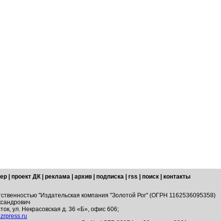
ер
|
проект ДК
|
реклама
|
архив
|
подписка
|
rss
|
поиск
|
контакты
тственностью "Издательская компания "Золотой Рог" (ОГРН 1162536095358)
ксандрович
ток, ул. Некрасовская д. 36 «Б», офис 606;
zrpress.ru