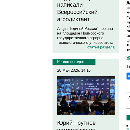
Д
написали
с
Всероссийский
м
с
агродиктант
с
к
Акция "Единой России" прошла
п
на площадке Приморского
в
государственного аграрно-
ш
технологического университета
т
статьи раздела
т
Ж
Регион сегодня
Т
28 Мая 2026, 14:16
Lo
Юрий Трутнев
б