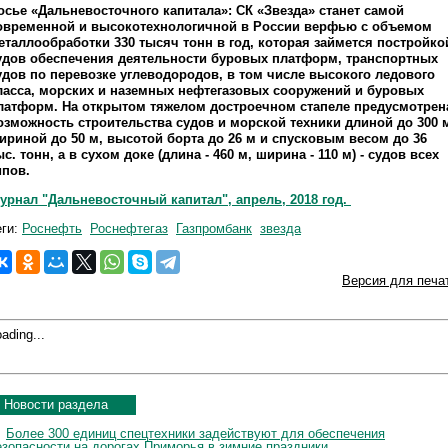
осье «Дальневосточного капитала»: СК «Звезда» станет самой
овременной и высокотехнологичной в России верфью с объемом
еталлообработки 330 тысяч тонн в год, которая займется постройко
удов обеспечения деятельности буровых платформ, транспортных
удов по перевозке углеводородов, в том числе высокого ледового
ласса, морских и наземных нефтегазовых сооружений и буровых
латформ. На открытом тяжелом достроечном стапеле предусмотрен
озможность строительства судов и морской техники длиной до 300 
ириной до 50 м, высотой борта до 26 м и спусковым весом до 36
ыс. тонн, а в сухом доке (длина - 460 м, ширина - 110 м) - судов всех
ипов.
урнал "Дальневосточный капитал", апрель, 2018 год.
еги:
Роснефть
Роснефтегаз
Газпромбанк
звезда
Версия для печа
ading...
Новости раздела
Более 300 единиц спецтехники задействуют для обеспечения
езопасности на дорогах Приморья в зимние праздники