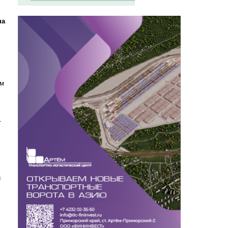
на
ом
т
й