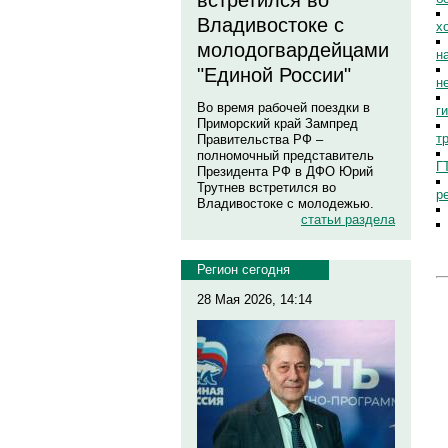
встретился во
Владивостоке с
х
молодогвардейцами
н
"Единой России"
н
Во время рабочей поездки в
г
Приморский край Зампред
т
Правительства РФ –
полномочный представитель
Г
Президента РФ в ДФО Юрий
Трутнев встретился во
р
Владивостоке с молодежью.
статьи раздела
Регион сегодня
28 Мая 2026, 14:14