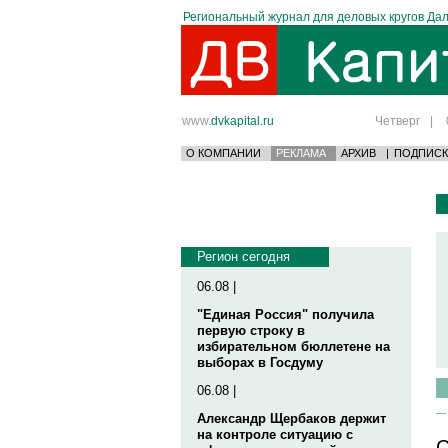
Региональный журнал для деловых кругов Дал
www.
dvkapital.ru
Четверг
|
О КОМПАНИИ
РЕКЛАМА
АРХИВ
|
ПОДПИСК
Регион сегодня
06.08 |
"Единая Россия" получила
первую строку в
избирательном бюллетене на
выборах в Госдуму
06.08 |
Александр Щербаков держит
на контроле ситуацию с
С