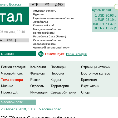
ьнего Востока
АТР
РФ
ДФО
Курсы валют
Амурская область
Бурятия
1 USD
80.93 р.
Еврейская автономная область
1 EUR
93.19 р.
Забайкалье
100 JPY
51.37 р.
Камчатский край
10 CNY
11.97 р.
Магаданская область
06 Августа, 19:46
|
Приморский край
Республика Саха (Якутия)
А
|
RSS
|
Сахалинская область
Хабаровский край
Чукотский автономный округ
главная
Рекомендует:
Регион сегодня
Регион сегодня
Компании
Партнеры
Страницы истории
Часовой пояс
Финансы
Персона
Восточное кольцо
Тема номера
Рынки
Кадры
Криминал
Мнение
Отрасль
Территория
Вкус жизни
Проект ДК
Инновации
Среда обитания
Спорт
Часовой пояс
23 Апреля 2018, 10:30 |
Часовой пояс
СК "Звезда" получит субсидии