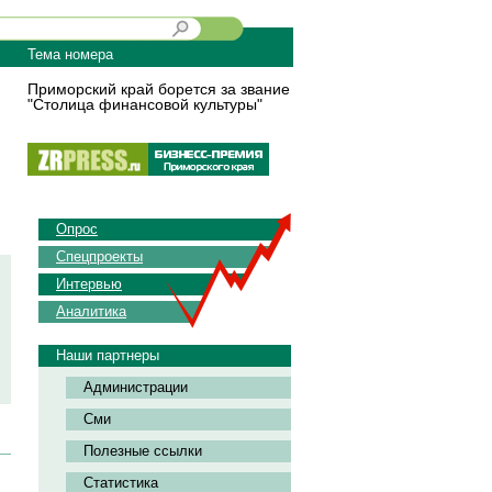
Тема номера
Приморский край борется за звание
"Столица финансовой культуры"
Опрос
Спецпроекты
Интервью
Аналитика
Наши партнеры
Администрации
Сми
Полезные ссылки
Статистика