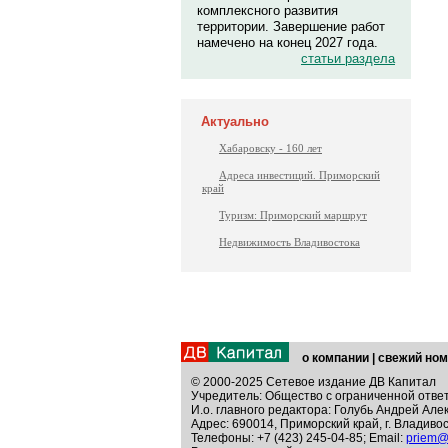
комплексного развития
территории. Завершение работ
намечено на конец 2027 года.
статьи раздела
Актуально
Хабаровску - 160 лет
Адреса инвестиций. Приморский
край
Туризм: Приморский маршрут
Недвижимость Владивостока
о компании
|
свежий ном
© 2000-2025 Сетевое издание ДВ Капитал
Учредитель: Общество с ограниченной отве
И.о. главного редактора: Голубь Андрей Але
Адрес: 690014, Приморский край, г. Владивос
Телефоны: +7 (423) 245-04-85; Email:
priem@