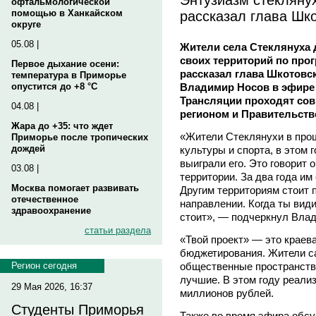
офтальмологической
рассказал глава Шк
помощью в Ханкайском
округе
05.08 |
Жители села Стеклянуха
своих территорий по прог
Первое дыхание осени:
рассказал глава Шкотовс
температура в Приморье
Владимир Носов в эфире
опустится до +8 °C
Трансляции проходят сов
04.08 |
регионом и Правительств
Жара до +35: что ждет
«Жители Стеклянухи в про
Приморье после тропических
дождей
культуры и спорта, в этом 
выиграли его. Это говорит 
03.08 |
территории. За два года и
Москва помогает развивать
Другим территориям стоит п
отечественное
направлении. Когда ты види
здравоохранение
стоит», — подчеркнул Вла
статьи раздела
«Твой проект» — это краев
бюджетирования. Жители са
общественные пространства
Регион сегодня
лучшие. В этом году реали
29 Мая 2026, 16:37
миллионов рублей.
Студенты Приморья
Также во время эфира обсу