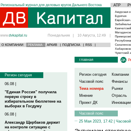
Региональный журнал для деловых кругов Дальнего Востока
АТР
Р
Амурская о
Бурятия
Еврейская 
Забайкаль
Камчатский
Магаданска
www.
dvkapital.ru
Понедельник
|
10 Августа, 12:49
|
Приморски
Республика
О КОМПАНИИ
РЕКЛАМА
АРХИВ
|
ПОДПИСКА
|
RSS
|
Сахалинска
Хабаровски
Чукотский 
главная
Р
Регион сегодня
Компании
Регион сегодня
Часовой пояс
Финансы
06.08 |
Тема номера
Рынки
"Единая Россия" получила
Мнение
Отрасль
первую строку в
избирательном бюллетене на
Проект ДК
Инновации
выборах в Госдуму
Часовой пояс
06.08 |
25 Мая 2023, 17:42 |
Часовой
Александр Щербаков держит
на контроле ситуацию с
Энтузиазм стекляну