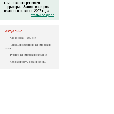
комплексного развития
территории. Завершение работ
намечено на конец 2027 года.
статьи раздела
Актуально
Хабаровску - 160 лет
Адреса инвестиций. Приморский
край
Туризм: Приморский маршрут
Недвижимость Владивостока