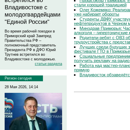
встретился во
Профсоюзы Приморья: Е
стали хорошей традицией
Владивостоке с
Олег Кожемяко: Реализа
молодогвардейцами
уже набирает обороты
Студенты ДВФУ участвую
"Единой России"
нефтепродуктов в Черном 
Минздрав Приморья: Час
Во время рабочей поездки в
алкоголя – гипертоничские 
Приморский край Зампред
Родители ребят с ОВЗ о
Правительства РФ –
трудоустройства с предст
полномочный представитель
Лучших среди будущих з
Президента РФ в ДФО Юрий
фестивале ГТО в Приморье
Трутнев встретился во
Социальные предпринима
Владивостоке с молодежью.
получить рекламу на радио
статьи раздела
Работа над мастер-пла
прямую
Владивосток обзаведётся
Регион сегодня
28 Мая 2026, 14:14