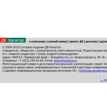
о компании
|
свежий номер
|
проект ДК
|
реклама
|
архи
© 2000-2025 Сетевое издание ДВ Капитал
Учредитель: Общество с ограниченной ответственностью "Издательская ко
И.о. главного редактора: Голубь Андрей Александрович
Адрес: 690014, Приморский край, г. Владивосток, ул. Некрасовская д. 36 «Б»
Телефоны: +7 (423) 245-04-85; Email:
priem@zrpress.ru
Регистрационный номер и дата принятия решения о регистрации: серия Эл
надзору в сфере связи, информационных технологий и массовых коммуник
Содержит информационную продукцию категории 18+.
Политика конфиден