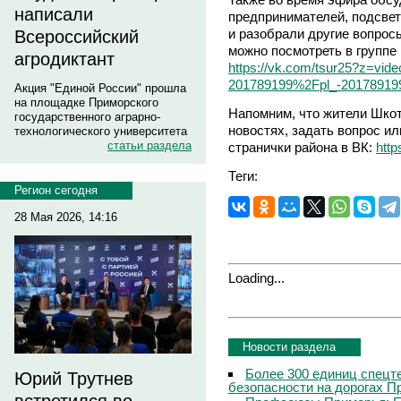
написали
предпринимателей, подсве
и разобрали другие вопрос
Всероссийский
можно посмотреть в группе
агродиктант
https://vk.com/tsur25?z=vi
201789199%2Fpl_-20178919
Акция "Единой России" прошла
на площадке Приморского
Напомним, что жители Шкот
государственного аграрно-
новостях, задать вопрос и
технологического университета
статьи раздела
странички района в ВК:
http
Теги:
Регион сегодня
28 Мая 2026, 14:16
Loading...
Новости раздела
Более 300 единиц спецт
Юрий Трутнев
безопасности на дорогах П