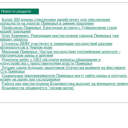
Новости раздела
Более 300 единиц спецтехники задействуют для обеспечения
езопасности на дорогах Приморья в зимние праздники
Профсоюзы Приморья: Ежегодные встречи с Губернатором стали
орошей традицией
Олег Кожемяко: Реализация мастер-планов городов Приморья уже
абирает обороты
Студенты ДВФУ участвуют в ликвидации последствий разлива
ефтепродуктов в Черном море
Минздрав Приморья: Частые последствия употребления алкоголя –
ипертоничские кризы и аритмия
Родители ребят с ОВЗ обсудили вопросы образования и
рудоустройства с представителями власти Приморья
Лучших среди будущих защитников Отечества выявили на фестивале
ТО в Приморье
Социальные предприниматели Приморья могут найти кадры и получить
екламу на радио при господдержке
Работа над мастер-планом Владивостока выходит на финишную пряму
Владивосток обзаведётся "легким метро"