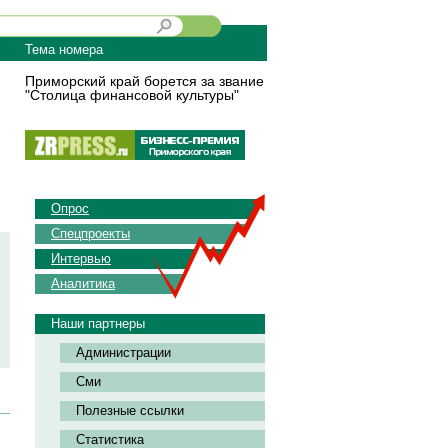
Тема номера
Приморский край борется за звание
"Столица финансовой культуры"
Опрос
Спецпроекты
Интервью
Аналитика
Наши партнеры
Администрации
Сми
Полезные ссылки
Статистика