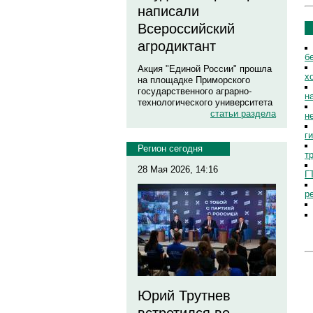
написали
Всероссийский
агродиктант
б
Акция "Единой России" прошла
х
на площадке Приморского
государственного аграрно-
н
технологического университета
статьи раздела
н
г
Регион сегодня
т
28 Мая 2026, 14:16
Г
р
Юрий Трутнев