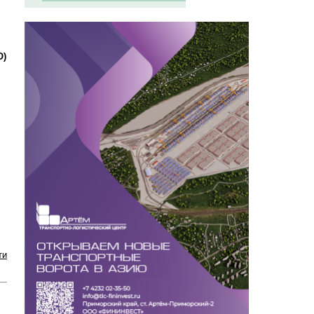
О)
ти