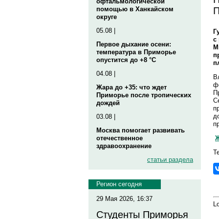
офтальмологической
П
помощью в Ханкайском
округе
05.08 |
Г
с
Первое дыхание осени:
М
температура в Приморье
п
опустится до +8 °C
п
04.08 |
В
ф
Жара до +35: что ждет
П
Приморье после тропических
С
дождей
п
д
03.08 |
п
Москва помогает развивать
Ж
отечественное
здравоохранение
Т
статьи раздела
Регион сегодня
29 Мая 2026, 16:37
Lo
Студенты Приморья