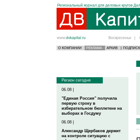
Региональный журнал для деловых кругов Дал
www.
dvkapital.ru
Воскресенье
|
О КОМПАНИИ
РЕКЛАМА
АРХИВ
|
ПОДПИСК
Регион сегодня
06.08 |
"Единая Россия" получила
первую строку в
избирательном бюллетене на
выборах в Госдуму
06.08 |
Александр Щербаков держит
на контроле ситуацию с
П