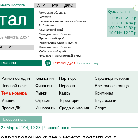
ьнего Востока
АТР
РФ
ДФО
Курсы валют
Амурская область
Бурятия
1 USD
82.17 р.
Еврейская автономная область
1 EUR
94.84 р.
Забайкалье
100 JPY
51.82 р.
Камчатский край
10 CNY
12.17 р.
Магаданская область
09 Августа, 23:57
|
Приморский край
Республика Саха (Якутия)
А
|
RSS
|
Сахалинская область
Хабаровский край
Чукотский автономный округ
главная
Рекомендует:
Регион сегодня
Регион сегодня
Компании
Партнеры
Страницы истории
Часовой пояс
Финансы
Персона
Восточное кольцо
Тема номера
Рынки
Кадры
Криминал
Мнение
Отрасль
Территория
Вкус жизни
Проект ДК
Инновации
Среда обитания
Спорт
Часовой пояс
27 Марта 2014, 19:28 |
Часовой пояс
одразделение ФАНО может появиться в