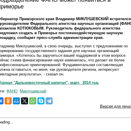
риморье
убернатор Приморского края Владимир МИКЛУШЕВСКИЙ встретился
 руководителем Федерального агентства научных организаций (ФАН
ихаилом КОТЮКОВЫМ. Руководитель федерального агентства
редложил создать в Приморье постояннодействующую научную
лощадку, сообщает пресс-служба администрации края.
ладимир Миклушевский, в свою очередь, выступил с предложением по
ормированию государственного задания для научных организаций
риморья. «Хотелось бы заручиться вашей поддержкой в этом вопросе.
ейчас схема финансирования науки изменилась, что делает ее более
рофессионально ориентированной. Фундаментальная составляющая
олжна оставаться, но меня, как руководителя региона, интересуют
рикладные результаты», - сказал он.
урнал "Дальневосточный капитал", март, 2014 год.
еги:
ФАНО
Миклушевский
Версия для печа
ading...