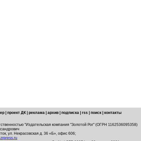
ер
|
проект ДК
|
реклама
|
архив
|
подписка
|
rss
|
поиск
|
контакты
тственностью "Издательская компания "Золотой Рог" (ОГРН 1162536095358)
ксандрович
ток, ул. Некрасовская д. 36 «Б», офис 606;
zrpress.ru