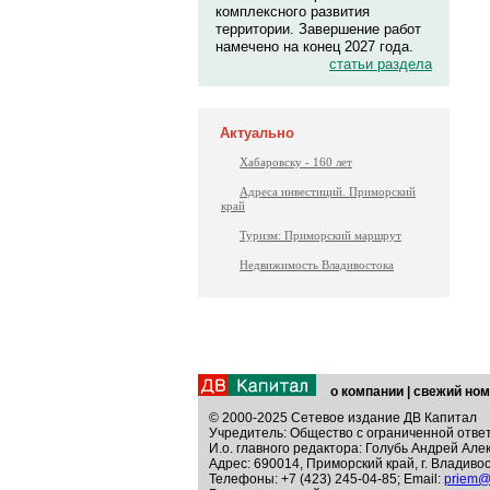
комплексного развития
территории. Завершение работ
намечено на конец 2027 года.
статьи раздела
Актуально
Хабаровску - 160 лет
Адреса инвестиций. Приморский
край
Туризм: Приморский маршрут
Недвижимость Владивостока
о компании
|
свежий ном
© 2000-2025 Сетевое издание ДВ Капитал
Учредитель: Общество с ограниченной отве
И.о. главного редактора: Голубь Андрей Але
Адрес: 690014, Приморский край, г. Владивос
Телефоны: +7 (423) 245-04-85; Email:
priem@