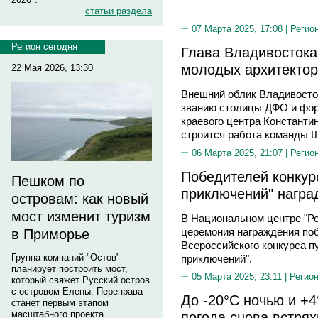
статьи раздела
07 Марта 2025, 17:08 |
Регио
Регион сегодня
Глава Владивостока:
молодых архитектор
22 Мая 2026, 13:30
Внешний облик Владивосто
званию столицы ДФО и форп
краевого центра Константин
строится работа команды Ш
06 Марта 2025, 21:07 |
Регио
Победителей конкур
Пешком по
приключений" награ
островам: как новый
мост изменит туризм
В Национальном центре "Ро
церемония награждения поб
в Приморье
Всероссийского конкурса 
Группа компаний "Остов"
приключений".
планирует построить мост,
05 Марта 2025, 23:11 |
Регион
который свяжет Русский остров
с островом Елены. Переправа
До -20°C ночью и +
станет первым этапом
масштабного проекта
погода снова встря