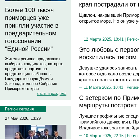
края пострадали от 
Более 100 тысяч
Циклон, накрывший Приморс
приморцев уже
открытое море. Но он уже 
приняли участие в
предварительном
12 Марта 2025, 18:41 |
Регио
голосовании
"Единой России"
Это любовь с перво
восхитилась тигром
Жители региона продолжают
выбирать кандидатов, которые
Девушке удалось записать 
представят партию на
которое отдыхало возле до
предстоящих выборах в
Государственную Думу и
красота полосатого кота по
Законодательное Собрание
11 Марта 2025, 18:43 |
Регион
Приморского края.
статьи раздела
С ветерком по Прим
маршруты построят 
Регион сегодня
Лучшие профильные специ
27 Мая 2026, 13:29
трамвайного движения в Пр
Владивостоке, затем выйду
10 Марта 2025, 22:15 |
Регио