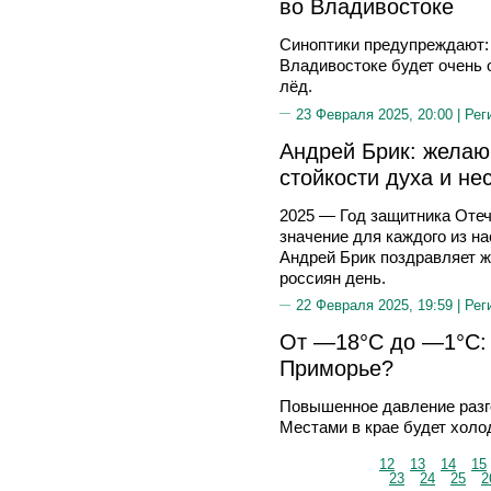
во Владивостоке
Синоптики предупреждают: 
Владивостоке будет очень 
лёд.
23 Февраля 2025, 20:00 |
Рег
Андрей Брик: желаю
стойкости духа и не
2025 — Год защитника Отеч
значение для каждого из н
Андрей Брик поздравляет ж
россиян день.
22 Февраля 2025, 19:59 |
Рег
От —18°С до —1°С: 
Приморье?
Повышенное давление разг
Местами в крае будет холо
12
13
14
15
23
24
25
2