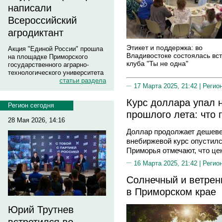
написали
Всероссийский
агродиктант
Этикет и поддержка: во
Акция "Единой России" прошла
Владивостоке состоялась вс
на площадке Приморского
клуба "Ты не одна"
государственного аграрно-
технологического университета
статьи раздела
17 Марта 2025, 21:42 |
Регио
Курс доллара упал 
Регион сегодня
прошлого лета: что
28 Мая 2026, 14:16
Доллар продолжает дешевет
внебиржевой курс опустилс
Приморья отмечают, что це
16 Марта 2025, 21:42 |
Регио
Солнечный и ветрен
в Приморском крае
Юрий Трутнев