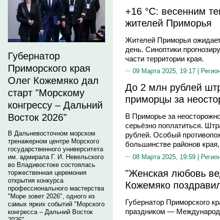
+16 °C: весенним те
жителей Приморья
Жителей Приморья ожидает
день. Синоптики прогнозир
Губернатор
части территории края.
Приморского края
09 Марта 2025, 19:17 |
Регио
Олег Кожемяко дал
До 2 млн рублей шт
старт "Морскому
приморцы за неосто
конгрессу – Дальний
Восток 2026"
В Приморье за неосторожно
серьёзно поплатиться. Шт
В Дальневосточном морском
рублей. Особый противопо
тренажерном центре Морского
большинстве районов края,
государственного университета
08 Марта 2025, 19:59 |
Регио
им. адмирала Г. И. Невельского
во Владивостоке состоялась
"Женская любовь ве
торжественная церемония
открытия конкурса
Кожемяко поздрави
профессионального мастерства
"Море зовет 2026", одного из
Губернатор Приморского к
самых ярких событий "Морского
праздником — Международ
конгресса – Дальний Восток
2026".