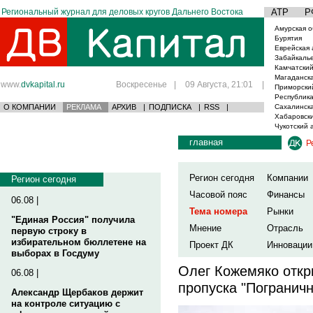
Региональный журнал для деловых кругов Дальнего Востока
АТР
Р
Амурская о
Бурятия
Еврейская 
Забайкаль
Камчатский
Магаданска
www.
dvkapital.ru
Воскресенье
|
09 Августа, 21:01
|
Приморски
Республика
О КОМПАНИИ
РЕКЛАМА
АРХИВ
|
ПОДПИСКА
|
RSS
|
Сахалинска
Хабаровски
Чукотский 
главная
Р
Регион сегодня
Компании
Регион сегодня
Часовой пояс
Финансы
06.08 |
Тема номера
Рынки
"Единая Россия" получила
Мнение
Отрасль
первую строку в
избирательном бюллетене на
Проект ДК
Инновации
выборах в Госдуму
Олег Кожемяко откр
06.08 |
пропуска "Погранич
Александр Щербаков держит
на контроле ситуацию с