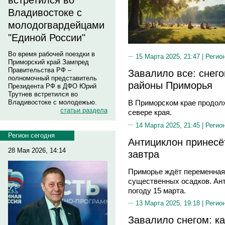
встретился во
Владивостоке с
молодогвардейцами
"Единой России"
Во время рабочей поездки в
15 Марта 2025, 21:47 |
Регио
Приморский край Зампред
Правительства РФ –
Завалило все: снего
полномочный представитель
районы Приморья
Президента РФ в ДФО Юрий
Трутнев встретился во
Владивостоке с молодежью.
В Приморском крае продол
статьи раздела
севере края.
14 Марта 2025, 21:45 |
Регио
Регион сегодня
Антициклон принесё
28 Мая 2026, 14:14
завтра
Приморье ждёт переменная 
существенных осадков. Ант
погоду 15 марта.
13 Марта 2025, 19:18 |
Регио
Завалило снегом: к