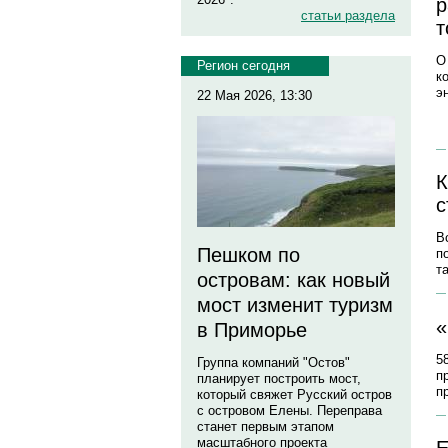
р
статьи раздела
т
О
Регион сегодня
к
э
22 Мая 2026, 13:30
К
с
В
Пешком по
п
т
островам: как новый
мост изменит туризм
«
в Приморье
5
Группа компаний "Остов"
п
планирует построить мост,
п
который свяжет Русский остров
с островом Елены. Переправа
станет первым этапом
масштабного проекта