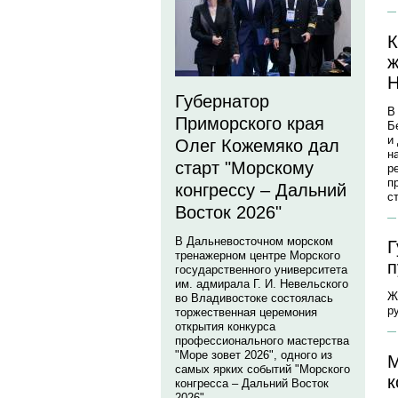
К
ж
Н
Губернатор
В
Приморского края
Б
и
Олег Кожемяко дал
н
старт "Морскому
р
п
конгрессу – Дальний
с
Восток 2026"
В Дальневосточном морском
Г
тренажерном центре Морского
п
государственного университета
им. адмирала Г. И. Невельского
Ж
во Владивостоке состоялась
р
торжественная церемония
открытия конкурса
профессионального мастерства
"Море зовет 2026", одного из
М
самых ярких событий "Морского
к
конгресса – Дальний Восток
2026".