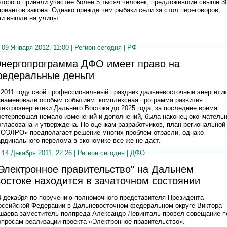
оторого приняли участие более 5 тысяч человек, предложившие свыше 3
ариантов закона. Однако прежде чем рыбаки сели за стол переговоров,
ни вышли на улицы.
09 Января 2012, 11:00 |
Регион сегодня
|
РФ
нергопрограмма ДФО имеет право на
едеральные деньги
 2011 году свой профессиональный праздник дальневосточные энергети
знаменовали особым событием: комплексная программа развития
лектроэнергетики Дальнего Востока до 2025 года, за последнее время
ретерпевшая немало изменений и дополнений, была наконец окончатель
огласована и утверждена. По оценкам разработчиков, план региональной
ГОЭЛРО» предполагает решение многих проблем отрасли, однако
ардинального перелома в экономике все же не даст.
14 Декабря 2011, 22:26 |
Регион сегодня
|
ДФО
Электронное правительство" на Дальнем
остоке находится в зачаточном состоянии
4 декабря по поручению полномочного представителя Президента
оссийской Федерации в Дальневосточном федеральном округе Виктора
шаева заместитель полпреда Александр Левинталь провел совещание п
опросам реализации проекта «Электронное правительство».