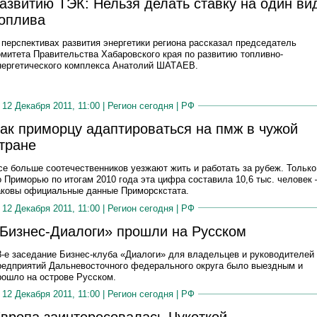
азвитию ТЭК: Нельзя делать ставку на один ви
оплива
 перспективах развития энергетики региона рассказал председатель
омитета Правительства Хабаровского края по развитию топливно-
нергетического комплекса Анатолий ШАТАЕВ.
12 Декабря 2011, 11:00 |
Регион сегодня
|
РФ
ак приморцу адаптироваться на пмж в чужой
тране
се больше соотечественников уезжают жить и работать за рубеж. Только
о Приморью по итогам 2010 года эта цифра составила 10,6 тыс. человек 
аковы официальные данные Приморскстата.
12 Декабря 2011, 11:00 |
Регион сегодня
|
РФ
Бизнес-Диалоги» прошли на Русском
8-е заседание Бизнес-клуба «Диалоги» для владельцев и руководителей
редприятий Дальневосточного федерального округа было выездным и
рошло на острове Русском.
12 Декабря 2011, 11:00 |
Регион сегодня
|
РФ