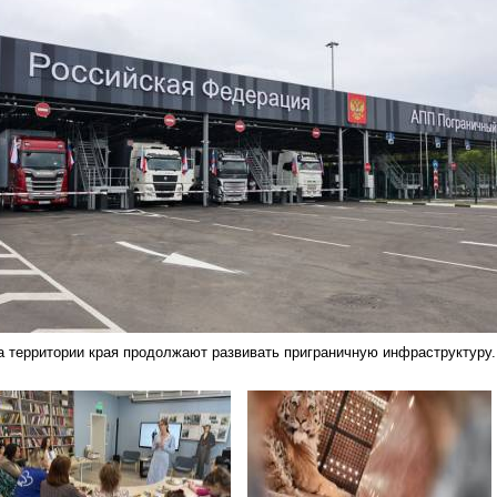
а территории края продолжают развивать приграничную инфраструктуру.