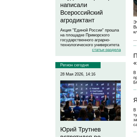
написали
Всероссийский
агродиктант
Э
В
Акция "Единой России" прошла
к
на площадке Приморского
государственного аграрно-
технологического университета
статьи раздела
П
«
Регион сегодня
В
28 Мая 2026, 14:16
п
Б
Я
В
т
з
с
Юрий Трутнев