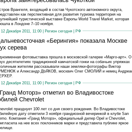
вропа заинтересовалась Чукоткой
стров Врангеля, входящий в состав Чукотского автономного округа,
редставлен как перспективная для развития туризма территория на
рупнейшей туристической выставке Европы World Travel Market, которая
рошла в Лондоне 7–10 ноября.
12 Декабря 2011, 11:00 |
Регион сегодня
|
РФ
альневосточная «Берингия» показала Москве
ух серева
дноименная фотовыставка прошла в московской галерее «Марго-арт». О
вух десятилетиях традиционной камчатской гонки на собачьих упряжках
толичным жителям рассказывали наши земляки-фотографы Виктор
УМЕНЮК и Александр ДЬЯКОВ, москвич Олег СМОЛИЙ и немец Андреа
ЕРХЕР.
12 Декабря 2011, 11:00 |
Регион сегодня
|
РФ
Гранд Моторз» отметил во Владивостоке
билей Chevrolet
hevrolet празднует 100 лет со дня своего рождения. Во Владивостоке
билейную дату отметили 3 ноября грандиозной вечеринкой в клубе San
emo. Компания «Гранд Моторз», официальный дилер Opel и Chevrolet,
ригласила на нее всех поклонников марки и представила публике яркое
релище.