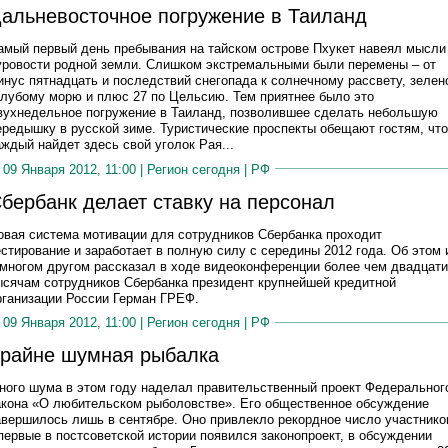
альневосточное погружение в Таиланд
амый первый день пребывания на тайском острове Пхукет навеял мысли
уровости родной земли. Слишком экстремальными были перемены – от
инус пятнадцать и последствий снегопада к солнечному рассвету, зелен
олубому морю и плюс 27 по Цельсию. Тем приятнее было это
вухнедельное погружение в Таиланд, позволившее сделать небольшую
ередышку в русской зиме. Туристические проспекты обещают гостям, что
аждый найдет здесь свой уголок Рая...
09 Января 2012, 11:00 |
Регион сегодня
|
РФ
бербанк делает ставку на персонал
овая система мотивации для сотрудников Сбербанка проходит
естирование и заработает в полную силу с середины 2012 года. Об этом 
 многом другом рассказал в ходе видеоконференции более чем двадцати
ысячам сотрудников Сбербанка президент крупнейшей кредитной
рганизации России Герман ГРЕФ.
09 Января 2012, 11:00 |
Регион сегодня
|
РФ
райне шумная рыбалка
ного шума в этом году наделал правительственный проект Федеральног
акона «О любительском рыболовстве». Его общественное обсуждение
авершилось лишь в сентябре. Оно привлекло рекордное число участнико
первые в постсоветской истории появился законопроект, в обсуждении