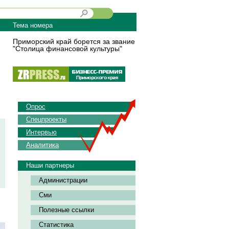
Тема номера
Приморский край борется за звание
"Столица финансовой культуры"
Опрос
Спецпроекты
Интервью
Аналитика
Наши партнеры
Администрации
Сми
Полезные ссылки
Статистика