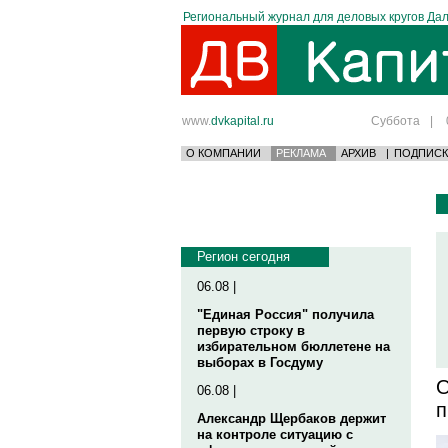
Региональный журнал для деловых кругов Дал
www.
dvkapital.ru
Суббота
|
О КОМПАНИИ
РЕКЛАМА
АРХИВ
|
ПОДПИСК
Регион сегодня
06.08 |
"Единая Россия" получила
первую строку в
избирательном бюллетене на
выборах в Госдуму
О
06.08 |
п
Александр Щербаков держит
на контроле ситуацию с