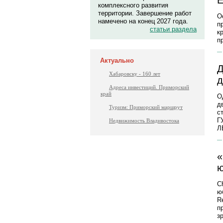
Е
комплексного развития
территории. Завершение работ
О
намечено на конец 2027 года.
п
статьи раздела
к
п
Актуально
Д
Хабаровску - 160 лет
д
Адреса инвестиций. Приморский
край
О
д
Туризм: Приморский маршрут
с
Г
Недвижимость Владивостока
Л
«
ю
C
ю
R
п
з