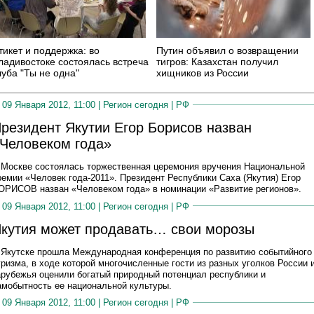
тикет и поддержка: во
Путин объявил о возвращении
ладивостоке состоялась встреча
тигров: Казахстан получил
луба "Ты не одна"
хищников из России
09 Января 2012, 11:00 |
Регион сегодня
|
РФ
резидент Якутии Егор Борисов назван
Человеком года»
 Москве состоялась торжественная церемония вручения Национальной
ремии «Человек года-2011». Президент Республики Саха (Якутия) Егор
ОРИСОВ назван «Человеком года» в номинации «Развитие регионов».
09 Января 2012, 11:00 |
Регион сегодня
|
РФ
кутия может продавать… свои морозы
 Якутске прошла Международная конференция по развитию событийного
уризма, в ходе которой многочисленные гости из разных уголков России 
арубежья оценили богатый природный потенциал республики и
амобытность ее национальной культуры.
09 Января 2012, 11:00 |
Регион сегодня
|
РФ