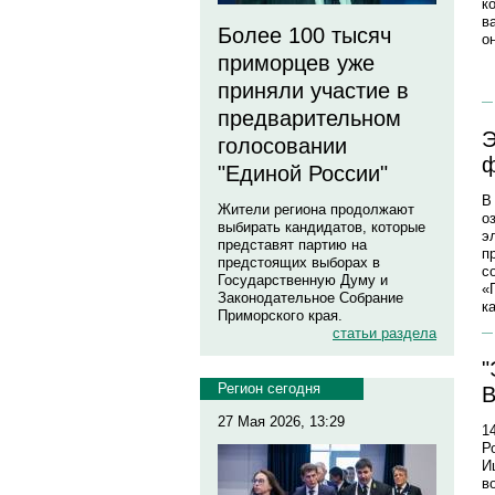
к
в
Более 100 тысяч
о
приморцев уже
приняли участие в
предварительном
Э
голосовании
ф
"Единой России"
В
Жители региона продолжают
о
выбирать кандидатов, которые
э
представят партию на
п
предстоящих выборах в
с
Государственную Думу и
«
Законодательное Собрание
к
Приморского края.
статьи раздела
"
Регион сегодня
В
27 Мая 2026, 13:29
1
Р
И
в