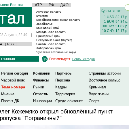
ьнего Востока
АТР
РФ
ДФО
Курсы валют
Амурская область
Бурятия
1 USD
82.17 р.
Еврейская автономная область
1 EUR
94.84 р.
Забайкалье
100 JPY
51.82 р.
Камчатский край
10 CNY
12.17 р.
Магаданская область
08 Августа, 22:49
|
Приморский край
Республика Саха (Якутия)
А
|
RSS
|
Сахалинская область
Хабаровский край
Чукотский автономный округ
главная
Рекомендует:
Регион сегодня
Регион сегодня
Компании
Партнеры
Страницы истории
Часовой пояс
Финансы
Персона
Восточное кольцо
Тема номера
Рынки
Кадры
Криминал
Мнение
Отрасль
Территория
Вкус жизни
Проект ДК
Инновации
Среда обитания
Спорт
лег Кожемяко открыл обновлённый пункт
ропуска "Пограничный"