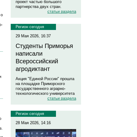
проект частью большого
партнерства двух стран.
статьи раздела
 о
о-
Регион сегодня
29 Мая 2026, 16:37
Студенты Приморья
написали
Всероссийский
агродиктант
и
Акция "Единой России" прошла
на площадке Приморского
государственного аграрно-
технологического университета
статьи раздела
Регион сегодня
о
28 Мая 2026, 14:16
в.