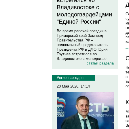
встретился во
Д
Владивостоке с
молодогвардейцами
С
с
"Единой России"
м
г
Во время рабочей поездки в
д
Приморский край Зампред
п
Правительства РФ –
к
полномочный представитель
Президента РФ в ДФО Юрий
Трутнев встретился во
С
Владивостоке с молодежью.
статьи раздела
Н
т
о
Регион сегодня
т
о
28 Мая 2026, 14:14
К
М
з
з
В