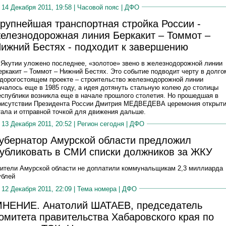
14 Декабря 2011, 19:58 |
Часовой пояс
|
ДФО
рупнейшая транспортная стройка России -
елезнодорожная линия Беркакит – Томмот –
ижний Бестях - подходит к завершению
 Якутии уложено последнее, «золотое» звено в железнодорожной линии
еркакит – Томмот – Нижний Бестях. Это событие подводит черту в долго
 дорогостоящем проекте – строительство железнодорожной линии
ачалось еще в 1985 году, а идея дотянуть стальную колею до столицы
еспублики возникла еще в начале прошлого столетия. Но прошедшая в
рисутствии Президента России Дмитрия МЕДВЕДЕВА церемония открыт
тала и отправной точкой для движения дальше.
13 Декабря 2011, 20:52 |
Регион сегодня
|
ДФО
убернатор Амурской области предложил
убликовать в СМИ списки должников за ЖКУ
ители Амурской области не доплатили коммунальщикам 2,3 миллиарда
ублей
12 Декабря 2011, 22:09 |
Тема номера
|
ДФО
НЕНИЕ. Анатолий ШАТАЕВ, председатель
омитета правительства Хабаровского края по