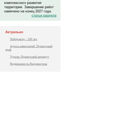
комплексного развития
территории. Завершение работ
намечено на конец 2027 года.
статьи раздела
Актуально
Хабаровску - 160 лет
Адреса инвестиций. Приморский
край
Туризм: Приморский маршрут
Недвижимость Владивостока