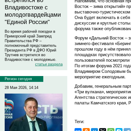
встретился во
Напомним, что основная п
Восток – зима открытий» п
Владивостоке с
выставочно-туристическом 
молодогвардейцами
Она будет включать в себя
"Единой России"
дискуссии и круглые столы
форума также опубликована
Во время рабочей поездки в
Приморский край Зампред
Форум «Дальний Восток – з
Правительства РФ –
зимнего фестиваля «Беринги
полномочный представитель
прошлом году в нём приняли
Президента РФ в ДФО Юрий
площадках присутствовало 
Трутнев встретился во
Владивостоке с молодежью.
пользователей посмотрели 
статьи раздела
По итогам форума 2021 год
Владимиром Солодовым бы
мероприятие ежегодным.
Регион сегодня
Добавим, генеральным парт
28 Мая 2026, 14:14
«Три вулкана», мероприяти
Агентства стратегических 
палаты Камчатского края, 
Теги: