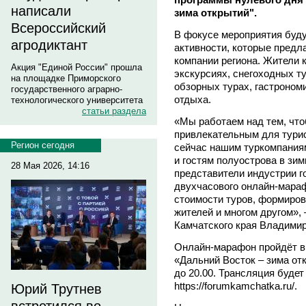
написали
зима открытий".
Всероссийский
В фокусе мероприятия буду
агродиктант
активности, которые предл
компании региона. Жители 
Акция "Единой России" прошла
экскурсиях, снегоходных т
на площадке Приморского
обзорных турах, гастроном
государственного аграрно-
отдыха.
технологического университета
статьи раздела
«Мы работаем над тем, что
привлекательным для турис
Регион сегодня
сейчас нашим туркомпаниям
и гостям полуострова в зи
28 Мая 2026, 14:16
представители индустрии г
двухчасового онлайн-мараф
стоимости туров, формиров
жителей и многом другом»,
Камчатского края Владимир
Онлайн-марафон пройдёт в
«Дальний Восток – зима отк
до 20.00. Трансляция будет
https://forumkamchatka.ru/.
Юрий Трутнев