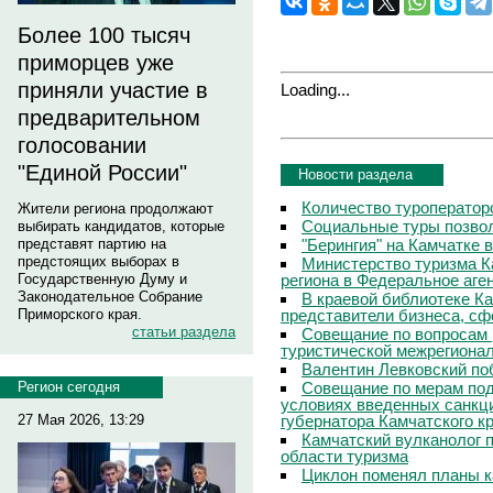
Более 100 тысяч
приморцев уже
приняли участие в
Loading...
предварительном
голосовании
"Единой России"
Новости раздела
Количество туроператор
Жители региона продолжают
Социальные туры позвол
выбирать кандидатов, которые
"Берингия" на Камчатке 
представят партию на
предстоящих выборах в
Министерство туризма К
региона в Федеральное аге
Государственную Думу и
Законодательное Собрание
В краевой библиотеке Ка
представители бизнеса, сф
Приморского края.
статьи раздела
Совещание по вопросам 
туристической межрегиона
Валентин Левковский поб
Совещание по мерам под
Регион сегодня
условиях введенных санкц
губернатора Камчатского к
27 Мая 2026, 13:29
Камчатский вулканолог 
области туризма
Циклон поменял планы к