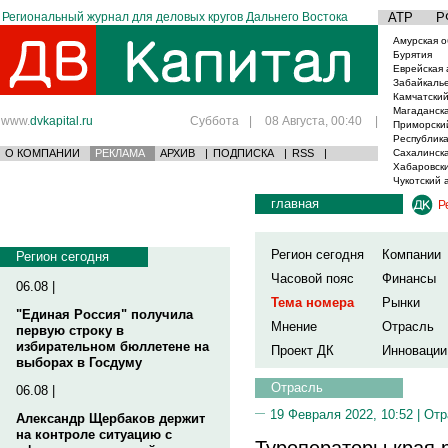
Региональный журнал для деловых кругов Дальнего Востока
АТР
Р
Амурская о
Бурятия
Еврейская 
Забайкаль
Камчатский
Магаданска
www.
dvkapital.ru
Суббота
|
08 Августа, 00:40
|
Приморски
Республика
О КОМПАНИИ
РЕКЛАМА
АРХИВ
|
ПОДПИСКА
|
RSS
|
Сахалинска
Хабаровски
Чукотский 
главная
Р
Регион сегодня
Компании
Регион сегодня
Часовой пояс
Финансы
06.08 |
Тема номера
Рынки
"Единая Россия" получила
Мнение
Отрасль
первую строку в
избирательном бюллетене на
Проект ДК
Инновации
выборах в Госдуму
Отрасль
06.08 |
19 Февраля 2022, 10:52 |
Отр
Александр Щербаков держит
на контроле ситуацию с
Туроператоры края 