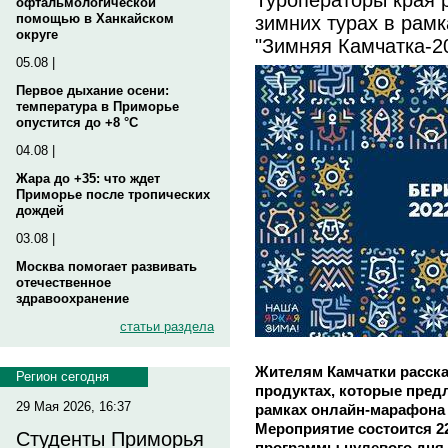
офтальмологической
зимних турах в рам
помощью в Ханкайском
округе
"Зимняя Камчатка-2
05.08 |
Первое дыхание осени:
температура в Приморье
опустится до +8 °C
04.08 |
Жара до +35: что ждет
Приморье после тропических
дождей
03.08 |
Москва помогает развивать
отечественное
здравоохранение
статьи раздела
Жителям Камчатки расска
Регион сегодня
продуктах, которые пред
29 Мая 2026, 16:37
рамках онлайн-марафона 
Мероприятие состоится 2
Студенты Приморья
программы нулевого дня 